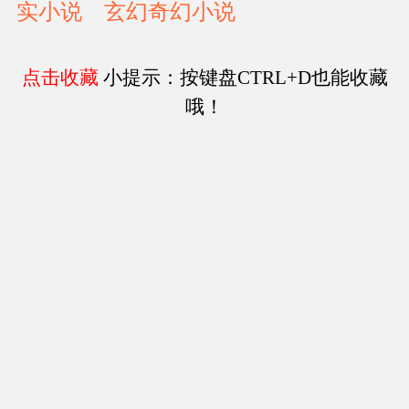
实小说
玄幻奇幻小说
点击收藏
小提示：按键盘CTRL+D也能收藏
哦！