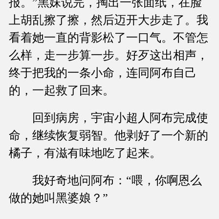
报。”黑妹说完，掏出一张面纸，在脸
上胡乱擦了擦，然后迈开大步走了。我
看着她一直的背影松了一口气。不管怎
么样，走一步算一步。好歹这出相声，
终于把我的一条小命，连同阿布自己
的，一起救了回来。
回到病房，宇宙小超人阿布完成使
命，继续恢复弱智。他剥好了一个新的
橘子，有滋有味地吃了起来。
我好奇地问阿布：“喂，你啊恩么
做的她叫黑婆娘？”