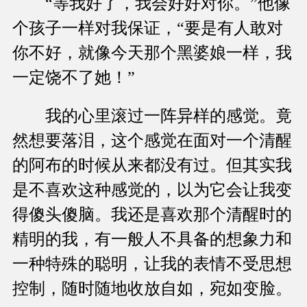
“等我好了，我会好好对你。”他像
个孩子一样对我保证，“要是有人敢对
你不好，就像今天那个黑婆娘一样，我
一定饶不了她！”
我的心里滚过一阵异样的感觉。竟
然想要落泪，这个感觉在面对一个清醒
的阿布的时候从来都没有过。但其实我
是不喜欢这种感觉的，以为它会让我变
得傻头傻脑。我还是喜欢那个清醒时的
精明的我，有一般人不具备的想象力和
一种特殊的聪明，让我的表情不受思想
控制，随时随地收放自如，宛如变脸。