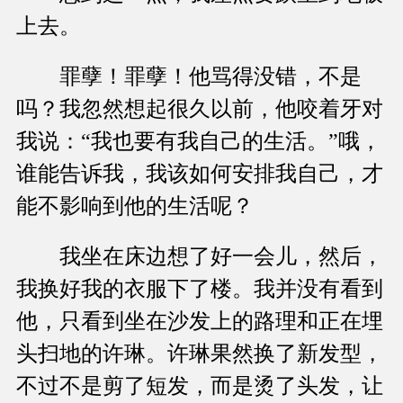
上去。
罪孽！罪孽！他骂得没错，不是
吗？我忽然想起很久以前，他咬着牙对
我说：“我也要有我自己的生活。”哦，
谁能告诉我，我该如何安排我自己，才
能不影响到他的生活呢？
我坐在床边想了好一会儿，然后，
我换好我的衣服下了楼。我并没有看到
他，只看到坐在沙发上的路理和正在埋
头扫地的许琳。许琳果然换了新发型，
不过不是剪了短发，而是烫了头发，让