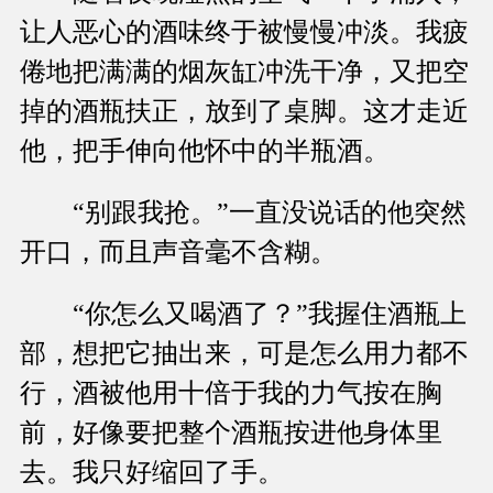
让人恶心的酒味终于被慢慢冲淡。我疲
倦地把满满的烟灰缸冲洗干净，又把空
掉的酒瓶扶正，放到了桌脚。这才走近
他，把手伸向他怀中的半瓶酒。
“别跟我抢。”一直没说话的他突然
开口，而且声音毫不含糊。
“你怎么又喝酒了？”我握住酒瓶上
部，想把它抽出来，可是怎么用力都不
行，酒被他用十倍于我的力气按在胸
前，好像要把整个酒瓶按进他身体里
去。我只好缩回了手。