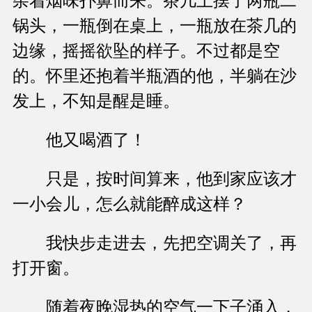
杂着烟味扑鼻而来。茶几上摆了两瓶二
锅头，一瓶倒在桌上，一瓶放在茶几的
边缘，摇摇欲坠的样子。不过都是空
的。怀里还抱着半瓶酒的他，半躺在沙
发上，不知是醒是睡。
他又喝酒了！
只是，按时间算来，他到家应该才
一小会儿，怎么就能醉成这样？
我快步走进去，先把空调关了，再
打开窗。
随着夜晚湿热的空气一下子涌入，