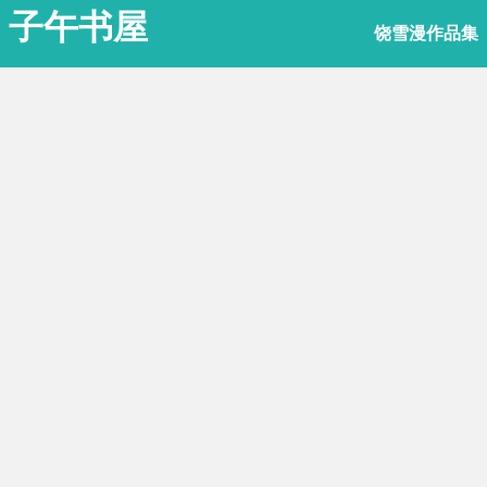
子午书屋
饶雪漫作品集