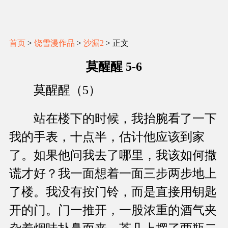
首页
>
饶雪漫作品
>
沙漏2
> 正文
莫醒醒 5-6
莫醒醒（5）
站在楼下的时候，我抬腕看了一下
我的手表，十点半，估计他应该到家
了。如果他问我去了哪里，我该如何撒
谎才好？我一面想着一面三步两步地上
了楼。我没有按门铃，而是直接用钥匙
开的门。门一推开，一股浓重的酒气夹