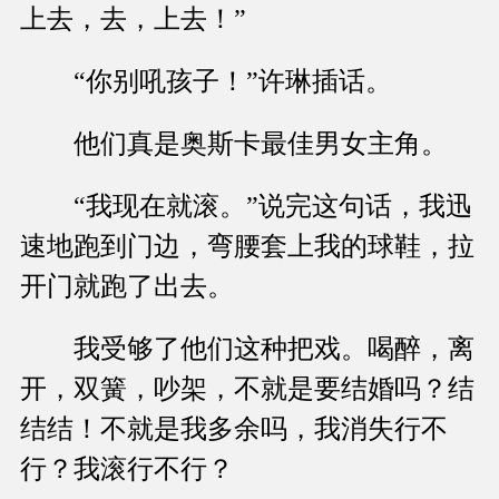
上去，去，上去！”
“你别吼孩子！”许琳插话。
他们真是奥斯卡最佳男女主角。
“我现在就滚。”说完这句话，我迅
速地跑到门边，弯腰套上我的球鞋，拉
开门就跑了出去。
我受够了他们这种把戏。喝醉，离
开，双簧，吵架，不就是要结婚吗？结
结结！不就是我多余吗，我消失行不
行？我滚行不行？