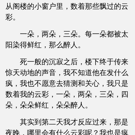
从阁楼的小窗户里，数着那些飘过的云
彩。
一朵，两朵，三朵。每一朵都被太
阳染得鲜红，那么醉人。
死一般的沉寂之后，楼下终于传来
惊天动地的声音，我不知道他在发什么
疯，我也不愿意去猜测和关心，我只是
数着我的云彩，一朵，两朵，三朵，四
朵，朵朵鲜红，朵朵醉人。
其实到第二天我才反应过来，那是
夜晚，哪里会有什么云彩呢？我也是疯