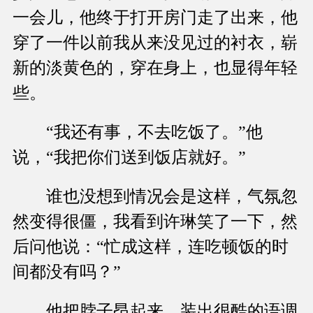
一会儿，他终于打开房门走了出来，他
穿了一件以前我从来没见过的衬衣，崭
新的淡黄色的，穿在身上，也显得年轻
些。
“我还有事，不去吃饭了。”他
说，“我把你们送到饭店就好。”
谁也没想到情况会是这样，气氛忽
然变得很僵，我看到许琳笑了一下，然
后问他说：“忙成这样，连吃顿饭的时
间都没有吗？”
他把脖子昂起来，装出很酷的语调