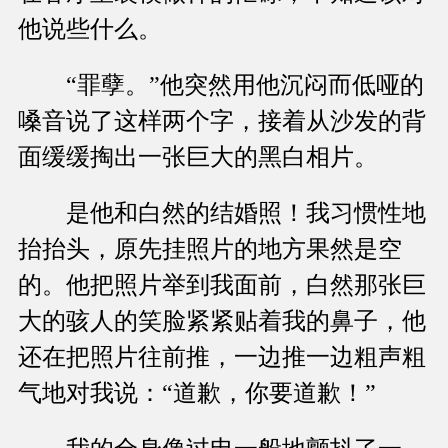
他说些什么。
“罪孽。”他突然用他沉闷而低哑的
嗓音说了这样两个字，接着从沙发的背
面缓缓掏出一张巨大的黑白相片。
是他和白然的结婚照！我习惯性地
抬抬头，原先挂照片的地方果然是空
的。他把照片举到我面前，白然那张巨
大的骇人的笑脸紧紧贴着我的鼻子，他
还在把照片往前推，一边推一边粗声粗
气地对我说：“道歉，你要道歉！”