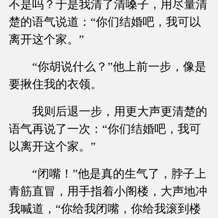
不是吗？于是我清了清嗓子，用尽量清
楚的语气说道：“你们结婚吧，我可以
离开这个家。”
“你胡说什么？”他上前一步，像是
要揪住我的衣领。
我则后退一步，用更大声更清楚的
语气再说了一次：“你们结婚吧，我可
以离开这个家。”
“闭嘴！”他是真的生气了，脖子上
青筋直冒，用手指着小阁楼，大声地冲
我喊道，“你给我闭嘴，你给我滚到楼