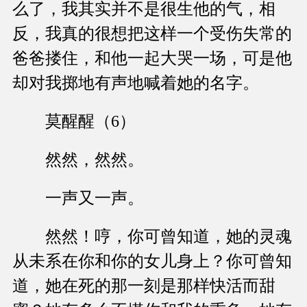
么了，我其实并不是很生他的气，相
反，我真的很想把这样一个受伤失常的
爸爸搂住，和他一起大哭一场，可是他
却对我掷地有声地喊着她的名字。
莫醒醒（6）
然然，然然。
一声又一声。
然然！哼，你可曾知道，她的灵魂
从未系在你和你的女儿身上？你可曾知
道，她在死的那一刻是那样快活而甜