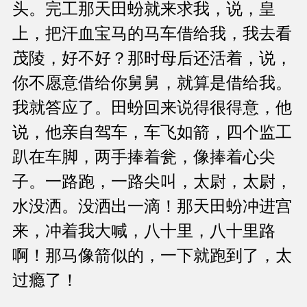
头。完工那天田蚡就来求我，说，皇
上，把汗血宝马的马车借给我，我去看
茂陵，好不好？那时母后还活着，说，
你不愿意借给你舅舅，就算是借给我。
我就答应了。田蚡回来说得很得意，他
说，他亲自驾车，车飞如箭，四个监工
趴在车脚，两手捧着瓮，像捧着心尖
子。一路跑，一路尖叫，太尉，太尉，
水没洒。没洒出一滴！那天田蚡冲进宫
来，冲着我大喊，八十里，八十里路
啊！那马像箭似的，一下就跑到了，太
过瘾了！