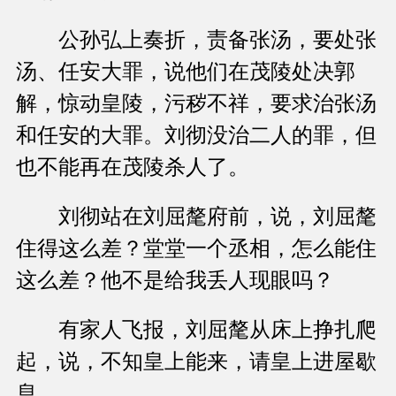
公孙弘上奏折，责备张汤，要处张
汤、任安大罪，说他们在茂陵处决郭
解，惊动皇陵，污秽不祥，要求治张汤
和任安的大罪。刘彻没治二人的罪，但
也不能再在茂陵杀人了。
刘彻站在刘屈氂府前，说，刘屈氂
住得这么差？堂堂一个丞相，怎么能住
这么差？他不是给我丢人现眼吗？
有家人飞报，刘屈氂从床上挣扎爬
起，说，不知皇上能来，请皇上进屋歇
息。