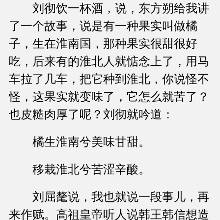
刘彻饮一杯酒，说，东方朔给我讲
了一个故事，说是有一种果实叫做橘
子，生在淮南国，那种果实很甜很好
吃，后来有的淮北人就惦念上了，用马
车拉了几车，把它种到淮北，你说怪不
怪，这果实就变味了，它怎么就苦了？
也皮糙肉厚了呢？刘彻就吟道：
橘生淮南兮美味甘甜。
移栽淮北兮苦涩辛酸。
刘屈氂说，我也就说一段事儿，再
来作赋。高祖皇帝听人说韩王韩信想造