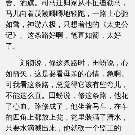
舍、酒旗。司马迁归家从不扯缰勒马，
马儿向着茂陵嘚嘚地轻跑，一路上心驰
如骛，神游八极，只想着他的《太史公
记》。这条路好啊，笔直如箭，太好
了。
刘彻说，修这条路时，田蚡说，心
如箭矢，这是要看母亲的心情，急啊。
可我看这条路，总觉得它该有些弯儿，
不能这么直。田蚡说，修这条路，他花
了心血。路修成了，他坐着马车，在车
的四角上都放上瓮，瓮里装满了清水，
只要水滴溅出来，他就砍一个监工的