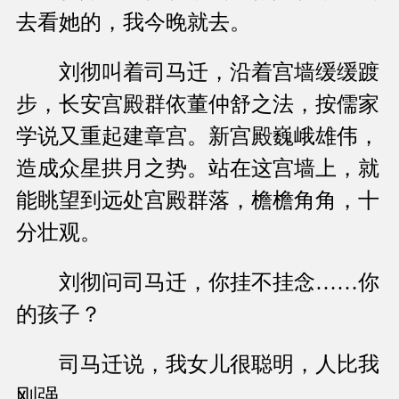
去看她的，我今晚就去。
刘彻叫着司马迁，沿着宫墙缓缓踱
步，长安宫殿群依董仲舒之法，按儒家
学说又重起建章宫。新宫殿巍峨雄伟，
造成众星拱月之势。站在这宫墙上，就
能眺望到远处宫殿群落，檐檐角角，十
分壮观。
刘彻问司马迁，你挂不挂念……你
的孩子？
司马迁说，我女儿很聪明，人比我
刚强。