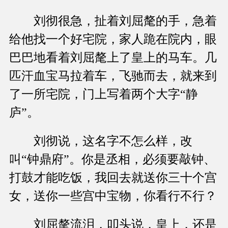
刘彻很急，扯着刘屈氂的手，急着
给他找一个好宅院，家人跪在院内，眼
巴巴地看着刘屈氂上了皇上的马车。几
匹汗血宝马拉着车，飞驰而去，就来到
了一所宅院，门上写着两个大字“静
庐”。
刘彻说，这名字不怎么样，改
叫“钟鼎府”。你是丞相，必须要敲钟、
打鼓才能吃饭，我回去就送你三十个宫
女，送你一些宫中宝物，你看行不行？
刘屈氂流泪，叩头说，皇上，还是