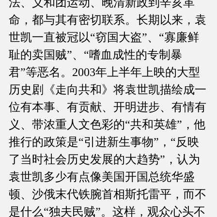
法、义和团运动、晚清新政到辛亥革
命，都与其有密切联系。长期以来，袁
世凯一直被冠以“窃国大盗”、“寡廉鲜
耻的卖国贼”、“嗜血成性的专制暴
君”等恶名。2003年上半年上映的大型
历史剧《走向共和》将袁世凯描绘成一
位有本事、有贡献、开明进步、有情有
义、带浓重人文色彩的“共和英雄”，他
推行的政策是“引进新生事物”，“反映
了当时社会历史发展的大趋势”，认为
袁世凯多少有点像美国开国总统华盛
顿、沙俄末代铁腕首相斯托雷平，而不
是什么“独夫民贼”。这样，观众心头不