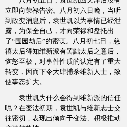
八月初五日，袁世凯回天津后没有
立即向荣禄告密。八月初六日晚，当听
到政变消息后，袁世凯以为事情已经泄
露，为保全自己，才向荣禄和盘托出
了“围园劫后”的密谋。八月初七日，慈
禧太后得知维新派有罢黜太后之意后，
恼怒至极，对事件性质的认定有了重大
转变，因而下令大肆捕杀维新人士，致
使事态扩大。
袁世凯为什么会得到维新派的信任
呢？在变法初期，袁世凯与维新志士交
往密切，表现出倾向于变法、积极推动