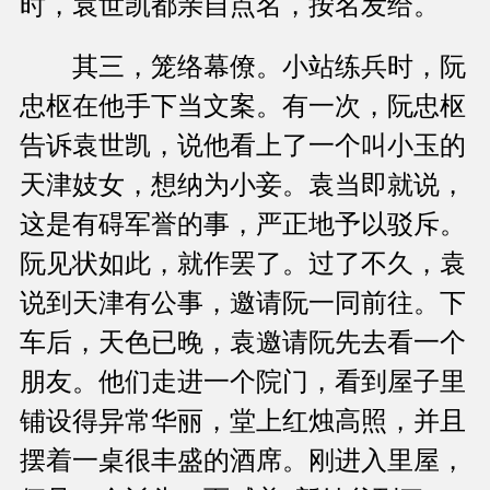
时，袁世凯都亲自点名，按名发给。
其三，笼络幕僚。小站练兵时，阮
忠枢在他手下当文案。有一次，阮忠枢
告诉袁世凯，说他看上了一个叫小玉的
天津妓女，想纳为小妾。袁当即就说，
这是有碍军誉的事，严正地予以驳斥。
阮见状如此，就作罢了。过了不久，袁
说到天津有公事，邀请阮一同前往。下
车后，天色已晚，袁邀请阮先去看一个
朋友。他们走进一个院门，看到屋子里
铺设得异常华丽，堂上红烛高照，并且
摆着一桌很丰盛的酒席。刚进入里屋，