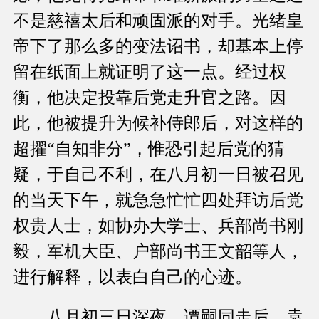
不是慈禧太后和顽固派的对手。光绪皇
帝下了那么多的变法诏书，却基本上停
留在纸面上就证明了这一点。经过权
衡，他决定投靠后党走升官之路。因
此，他被提升为候补侍郎后，对这样的
超擢“自知非分”，惟恐引起后党的猜
疑，于自己不利，在八月初一日被召见
的当天下午，就急急忙忙四处拜访后党
权贵人士，如协办大学士、兵部尚书刚
毅，军机大臣、户部尚书王文韶等人，
进行解释，以表白自己的心迹。
八月初三日深夜，谭嗣同走后，袁