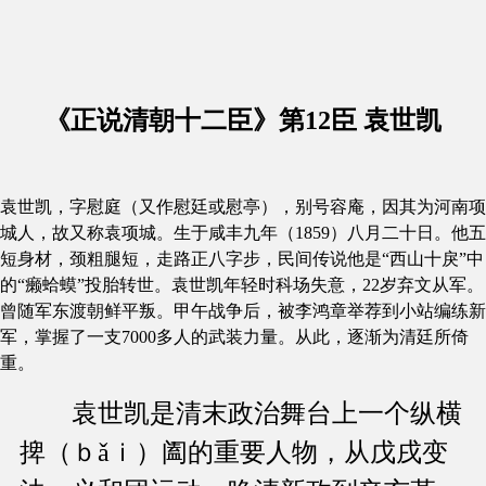
《正说清朝十二臣》第12臣 袁世凯
袁世凯，字慰庭（又作慰廷或慰亭），别号容庵，因其为河南项
城人，故又称袁项城。生于咸丰九年（1859）八月二十日。他五
短身材，颈粗腿短，走路正八字步，民间传说他是“西山十戾”中
的“癞蛤蟆”投胎转世。袁世凯年轻时科场失意，22岁弃文从军。
曾随军东渡朝鲜平叛。甲午战争后，被李鸿章举荐到小站编练新
军，掌握了一支7000多人的武装力量。从此，逐渐为清廷所倚
重。
袁世凯是清末政治舞台上一个纵横
捭（ｂǎｉ）阖的重要人物，从戊戌变