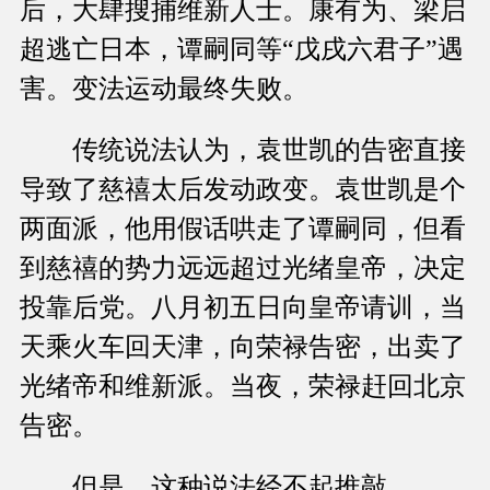
后，大肆搜捕维新人士。康有为、梁启
超逃亡日本，谭嗣同等“戊戌六君子”遇
害。变法运动最终失败。
传统说法认为，袁世凯的告密直接
导致了慈禧太后发动政变。袁世凯是个
两面派，他用假话哄走了谭嗣同，但看
到慈禧的势力远远超过光绪皇帝，决定
投靠后党。八月初五日向皇帝请训，当
天乘火车回天津，向荣禄告密，出卖了
光绪帝和维新派。当夜，荣禄赶回北京
告密。
但是，这种说法经不起推敲。