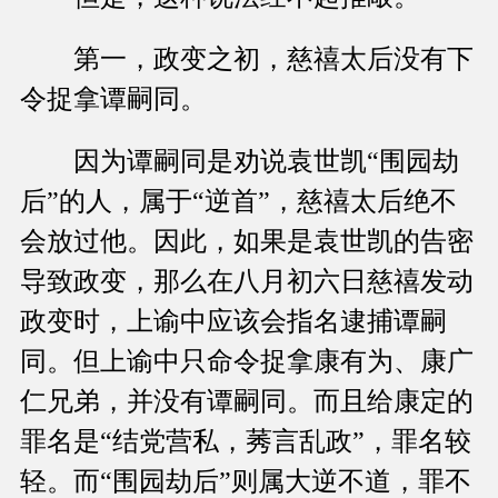
第一，政变之初，慈禧太后没有下
令捉拿谭嗣同。
因为谭嗣同是劝说袁世凯“围园劫
后”的人，属于“逆首”，慈禧太后绝不
会放过他。因此，如果是袁世凯的告密
导致政变，那么在八月初六日慈禧发动
政变时，上谕中应该会指名逮捕谭嗣
同。但上谕中只命令捉拿康有为、康广
仁兄弟，并没有谭嗣同。而且给康定的
罪名是“结党营私，莠言乱政”，罪名较
轻。而“围园劫后”则属大逆不道，罪不