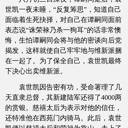
世凯一夜未睡，“反复筹思”，知道自己
面临着生死抉择，对自己在谭嗣同面前
表态说“诛荣禄乃杀一狗耳”的话非常懊
悔，生怕谭嗣同会将与他的密谈向后党
揭发，这样就使自己牢牢地与维新派捆
在一起了。为了保全自己，袁世凯最终
下决心出卖维新派。
袁世凯因告密有功，受命署理了几
天直隶总督，其新建陆军还得了4000两
的赏银。慈禧太后为表示对他的信任，
还特准他在西苑门内骑马。此后，袁世