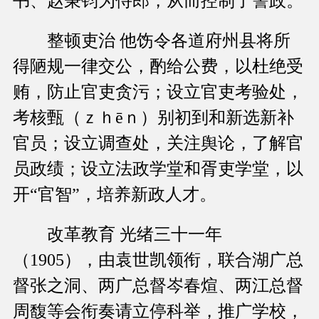
书、赵秉钧为侍郎，从而控制了警政。
整顿吏治 他饬令各道府州县将所
得陋规一律交公，酌给公费，以杜绝受
贿，防止官吏贪污；设立官吏考验处，
考核甄（ｚｈēｎ）别初到和新选新补
官员；设立调查处，关注舆论，了解官
员政绩；设立法政学堂和胥吏学堂，以
开“官智”，培养新政人才。
改革教育 光绪三十一年
（1905），由袁世凯领衔，联合湖广总
督张之洞、两广总督岑春煊、两江总督
周馥等会衔奏请立停科举，推广学校，