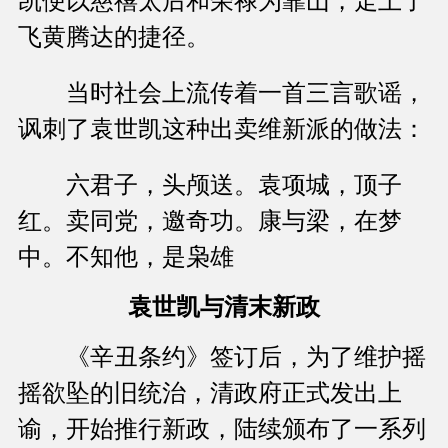
凯便以慈禧太后和荣禄为靠山，走上了
飞黄腾达的捷径。
当时社会上流传着一首三言歌谣，
讽刺了袁世凯这种出卖维新派的做法：
六君子，头颅送。袁项城，顶子
红。卖同党，邀奇功。康与梁，在梦
中。不知他，是枭雄
袁世凯与清末新政
《辛丑条约》签订后，为了维护摇
摇欲坠的旧统治，清政府正式发出上
谕，开始推行新政，陆续颁布了一系列