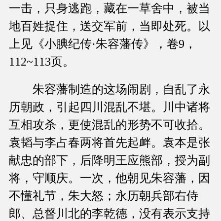
一击，只身逃跑，藏在一草舍中，被当
地百姓捉住，送交军前，当即处死。以
上见《小腆纪传·朱容藩传》，卷9，
112~113页。
朱容藩制造的这场闹剧，自乱了永
历朝政，引起四川混乱不堪。川中诸将
互相攻杀，更使混乱的形势不可收拾。
袁韬与李占春两将首先起衅。袁本是张
献忠的部下，后降明王应熊部，授为副
将，守顺庆。一次，他朝见朱容藩，因
不懂礼节，朱大怒；永历朝兵部右侍
郎、总督川北的李乾德，没有表示支持