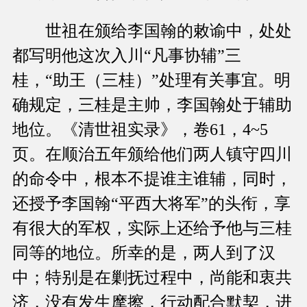
世祖在颁给李国翰的敕谕中，处处
都写明他这次入川“凡事协辅”三
桂，“助王（三桂）”处理有关事宜。明
确规定，三桂是主帅，李国翰处于辅助
地位。《清世祖实录》，卷61，4~5
页。在顺治五年颁给他们两人镇守四川
的命令中，根本不提谁主谁辅，同时，
还授予李国翰“平西大将军”的头衔，享
有很大的军权，实际上还给予他与三桂
同等的地位。所幸的是，两人到了汉
中；特别是在剿抚过程中，尚能和衷共
济，没有发生摩擦，行动配合默契，进