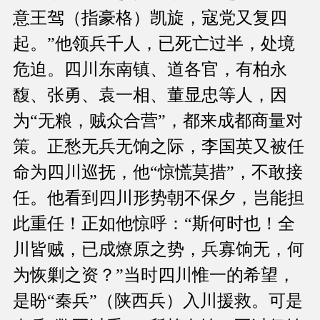
意王驾（指豪格）凯旋，寇党又复四
起。”他领兵千人，已死亡过半，处境
危迫。四川东南镇、道各官，有柏永
馥、张勇、袁一相、董显忠等人，因
为“无粮，贼众合营”，都来成都商量对
策。正愁无兵无饷之际，李国英又被任
命为四川巡抚，他“惊慌莫措”，不敢接
任。他看到四川形势朝不保夕，岂能担
此重任！正如他惊呼：“斯何时也！全
川皆贼，已成燎原之势，兵寡饷无，何
为恢剿之资？”当时四川惟一的希望，
是盼“秦兵”（陕西兵）入川援救。可是