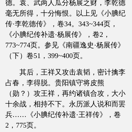
德。袁、武两人瓜分杨展之财，李乾德
毫无所得，十分悔恨。以上见《小腆纪
传·李乾德传》，卷34。343~344页，
《小腆纪传补遗·杨展传》，卷2，
773~774页。参见《南疆逸史·杨展传》
（下）卷51，399~400页。
其后，王祥又攻击袁韬，密计擒李
占春，李得脱。贵阳镇守将皮熊
（勋？）攻王祥，再约诸镇合攻，大小
十余战，相持不下。永历派人说和而罢
兵……《小腆纪传补遗·王祥传》，卷
2，775页。