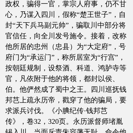
政权，骗得一官，掌宗人府事，仍不甘
心，乃谋入四川，假称“楚王世子”，自
封“天下兵马副元帅”，骗取川中部分将
官信任，向全川发号施令。接着，改称
他所居的忠州（忠县）为“大定府”，号
府门为“承运门”，称所居室为“行宫”，
按朝廷规制，设祭酒、科道、鸿胪寺等
官，凡依附于他的将领，都封以侯、
伯。他俨然成了蜀中之王。四川巡抚钱
邦芑上疏永历帝，戳穿了他的骗局，要
求派兵讨伐。《小腆纪传·钱邦芑
传》，卷32，320页。永历派督师堵胤
锡入川，当面斥责朱容藩无耻，命令他