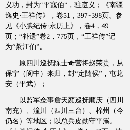
义功，封为“平寇伯”，驻遵义；《南疆
逸史·王祥传》，卷51，397~398页。参
见《小腆纪传·永历上》，卷4，49
页；“补遗”卷2，775页，“王祥传”记
为“綦江伯”。
原四川巡抚陈士奇营将赵荣贵，从
保宁（阆中）来归，封“定随侯”，屯龙
安（平武）；
以监军佥事詹天颜巡抚顺庆（四川
南充）、潼川（四川三台）、棉州（今
仍名）等地区；以总兵皮勋守平溪。