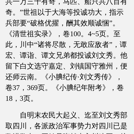
共一万三千有奇，马匹、船只共八百有
奇。”世祖以于大海等投诚功大，指示
兵部要“破格优擢，酬其效顺诚悃”。
《清世祖实录》，卷100。4~5页。至
此，川中“诸将尽散，无敢应敌者”，谭
宏、谭诣、谭文兄弟都投诚刘文秀。他
留下白文选守嘉定、刘镇国守雅州，便
还师云南。《小腆纪传·刘文秀传》，
卷37，369页。《小腆纪年附考》，卷
18，3页。
自明末农民大起义、迄至刘文秀部
取四川，各派政治军事势力对四川已是