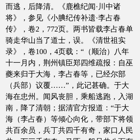
而逃，后降清。《鹿樵纪闻·川中诸
将》，参见《小腆纪传补遗·李占春
传》，卷2，772页。两书皆载李占春单
骑走华山当了道士，误。《清世祖实
录》，卷100，4页载：“（顺治）八年
十一月内，荆州镇臣郑四维疏报：自巫
夔来归于大海，李占春等，已经尔部
（兵部）议覆……”，此记甚确。于大
海在忠州。闻风丧胆，乘船逃跑，入湖
南，降了清朝；据清官方报道：“于大
海（李占春）等倾心向化，带部下将领
共百余员，兵丁共四千有奇，家口人民