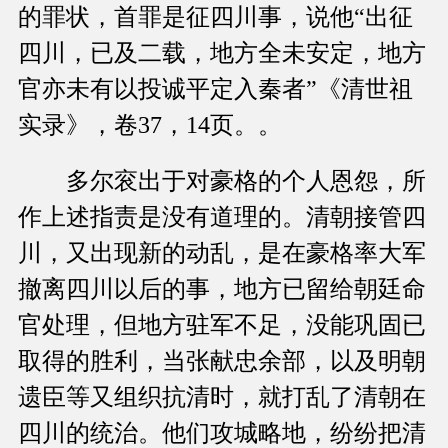
的罪状，首罪是征四川事，说他“出征
四川，已及二载，地方全未安定，地方
官亦未有以投诚平定入秦者”《清世祖
实录》，卷37，14页。。
多尔衮出于对豪格的个人恩怨，所
作上述指责是没有道理的。清朝接管四
川，又出现新的动乱，是在豪格率大军
撤离四川以后的事，地方已留给朝廷命
官处理，但地方驻军不足，没能巩固已
取得的胜利，当张献忠余部，以及明朝
遗臣等又组织抗清时，就打乱了清朝在
四川的统治。他们攻城略地，纷纷把清