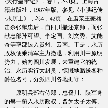
·大行皇帝纪》，卷1，2~3页。上海古
籍出版社，1987年版。参见《小腆纪传
·永历上》，卷4，42页。在肃亲王豪格
击杀张献忠后，自四川撤还京师，而张
献忠部孙可望、李定国、刘文秀、艾能
奇等率部退入贵州、云南。于是，永历
政权便乘清军主力撤退，利用川中原明
势力，始向四川发展，来重建它的统
治。永历实行大封赏，慷慨地赠送各种
爵位名号，分派四川各地据守：
原明兵部右侍郎，总督川、陕军务
的樊一蘅入永历政权，晋为太子太傅、