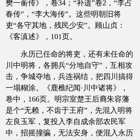
樊一蘅传》，卷34；“补遗”卷2，“李占
春传”，“李大海传”。这些明朝旧将
吏“各守其地，残民少安”。顾山贞：
《客滇述》，101页。
永历已任命的将吏，还有未任命的
川中明将，各拥兵“分地自守”，互相攻
击，争城夺地，兵连祸结，把四川搞得
一塌糊涂。《鹿樵纪闻·川中诸将》，
卷中，166页。明宗室楚王后裔朱容藩
是个“无赖，不齿于王府”，先混入明将
左良玉军，复投入李自成余部农民军
中，招摇撞骗，无法安身，便混入永历