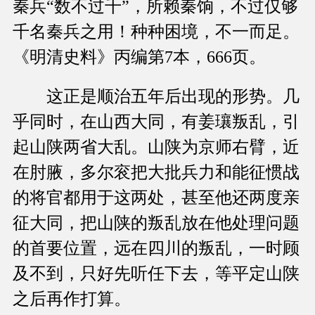
秦兵“数不过千”，所赖秦饷，不过仅够
千名秦兵之用！种种困境，不一而足。
《明清史料》丙编第7本，666页。
这正是顺治五年后出现的形势。几
乎同时，在山西大同，有姜瓖叛乱，引
起山陕两省大乱。山陕为京师右臂，近
在肘腋，多尔衮把大批兵力和能征惯战
的将官都用于这两处，甚至他还两度亲
征大同，把山陕的叛乱放在他处理问题
的首要位置，远在四川的叛乱，一时顾
及不到，只好先听任下去，等平定山陕
之后再作打算。