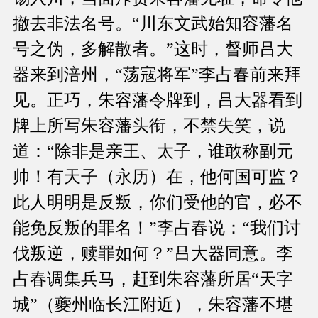
撤去非法名号。“川东文武始知容藩名
号之伪，多解散者。”这时，督师吕大
器来到涪州，“荡寇将军”李占春前来拜
见。正巧，朱容藩令牌到，吕大器看到
牌上所写朱容藩头衔，不禁失笑，说
道：“除非是亲王、太子，谁敢称副元
帅！有天子（永历）在，他何国可监？
此人明明是反叛，你们受他的官，必不
能免反叛的罪名！”李占春说：“我们讨
伐叛逆，赎罪如何？”吕大器同意。李
占春调集兵马，赶到朱容藩所居“天字
城”（夔州临长江附近），朱容藩不堪