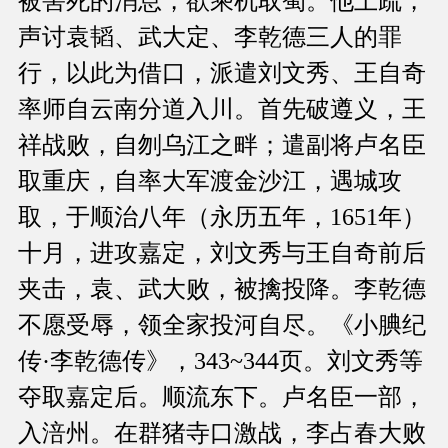
被害死的消息，欲乘机取蜀。他上疏，
声讨袁韬、武大定、李乾德三人的罪
行，以此为借口，派遣刘文秀、王自奇
率师自云南分道入川。首先破遵义，王
祥战败，自刎乌江之畔；遣副将卢名臣
取重庆，自率大军渡金沙江，遇城攻
取，于顺治八年（永历五年，1651年）
十月，进攻嘉定，刘文秀与王自奇前后
夹击，袁、武大败，被擒投降。李乾德
不愿受辱，领全家投河自尽。《小腆纪
传·李乾德传》，343~344页。刘文秀等
夺取嘉定后。顺流东下。卢名臣一部，
入涪州。在群猪寺口激战，李占春大败