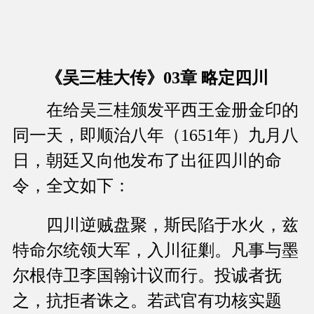
《吴三桂大传》03章 略定四川
在给吴三桂颁发平西王金册金印的
同一天，即顺治八年（1651年）九月八
日，朝廷又向他发布了出征四川的命
令，全文如下：
四川逆贼盘聚，斯民陷于水火，兹
特命尔统领大军，入川征剿。凡事与墨
尔根侍卫李国翰计议而行。投诚者抚
之，抗拒者诛之。若武官有功核实题