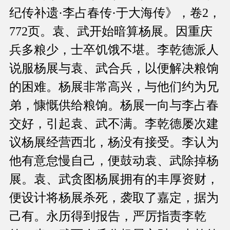
纪传补遗·李占春传·于大海传》，卷2，
772页。袁、武开始暗算杨展。因重庆
兵多粮少，士卒饥饿不堪。李乾德派人
说服杨展与袁、武合兵，以便解决粮饷
的困难。杨展非常高兴，与他们约为兄
弟，慷慨供给粮饷。杨展一向与李占春
交好，引起袁、武不满。李乾德屡次建
议杨展经营西北，杨没有接受。李认为
他有意怠慢自己，便鼓动袁、武除掉杨
展。袁、武贪图杨展拥有的丰厚资财，
便设计将杨展杀死，袭取了嘉定，据为
己有。永历得到报告，严厉指责李乾