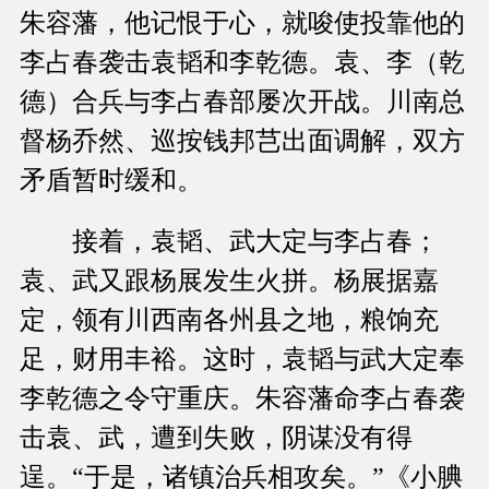
朱容藩，他记恨于心，就唆使投靠他的
李占春袭击袁韬和李乾德。袁、李（乾
德）合兵与李占春部屡次开战。川南总
督杨乔然、巡按钱邦芑出面调解，双方
矛盾暂时缓和。
接着，袁韬、武大定与李占春；
袁、武又跟杨展发生火拼。杨展据嘉
定，领有川西南各州县之地，粮饷充
足，财用丰裕。这时，袁韬与武大定奉
李乾德之令守重庆。朱容藩命李占春袭
击袁、武，遭到失败，阴谋没有得
逞。“于是，诸镇治兵相攻矣。”《小腆