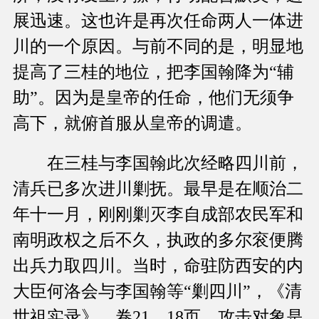
展迅速。这也许是再次任命两人一体进
川的一个原因。与前不同的是，明显地
提高了三桂的地位，把李国翰降为“辅
助”。因为是皇帝的任命，他们无须争
高下，就俯首服从皇帝的调遣。
在三桂与李国翰此次经略四川前，
清兵已多次进川剿抚。最早是在顺治二
年十一月，刚刚剿灭李自成部农民军和
南明政权之后不久，执政的多尔衮便腾
出兵力取四川。当时，命驻防西安的内
大臣何洛会与李国翰等“剿四川”，《清
世祖实录》，卷21，18页。攻击对象是