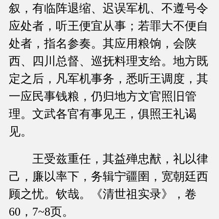
叙，有临阵退缩、迟误军机、不遵号令
应处者，听王便宜从事；若罪大不便自
处者，指名参奏。其应用粮饷，会陕
西、四川总督、巡抚料理支给。地方既
定之后，凡军机事务，悉听王调度，其
一应民事钱粮，仍归地方文官照旧管
理。文武各官有事见王，俱照王礼谒
见。
王受兹重任，其益殚忠猷，礼以律
己，廉以率下，务辑宁疆圉，宽朝廷西
顾之忧。钦哉。《清世祖实录》，卷
60，7~8页。