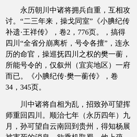
永历朝川中诸将拥兵自重，互相攻
讨。“二三年来，操戈同室”《小腆纪传
补遗·王祥传》，卷2，776页。，搞得
四川“全省分崩离析，号令各擅”，连永
历的命官，操巡抚四川之权的樊一蘅，
所能号令的，仅叙州（宜宾地区）一府
而已。《小腆纪传·樊一蘅传》，卷
34，345页。
川中诸将自相为乱，招致孙可望挥
师重回四川。顺治七年（永历四年）九
月，孙可望自云南回到贵州，得知杨展