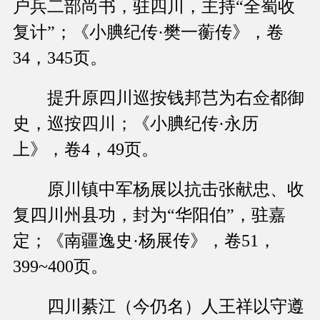
户兵二部尚书，驻四川，主持“全蜀收
复计”；《小腆纪传·樊一蘅传》，卷
34，345页。
提升原四川巡按钱邦芑为右佥都御
史，巡按四川；《小腆纪传·永历
上》，卷4，49页。
原川镇中军杨展以抗击张献忠、收
复四川州县功，封为“华阳伯”，驻嘉
定；《南疆逸史·杨展传》，卷51，
399~400页。
四川綦江（今仍名）人王祥以守遵