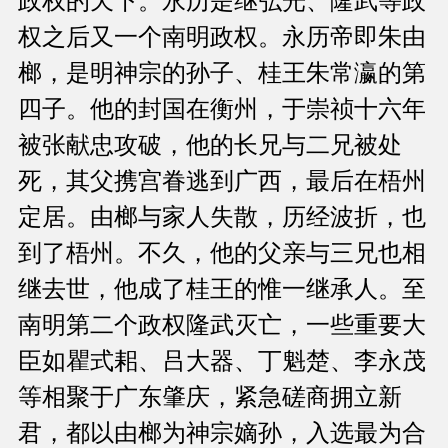
政权的天下。永历是继弘光、隆武等政
权之后又一个南明政权。永历帝即朱由
榔，是明神宗的孙子、桂王朱常瀛的第
四子。他的封国在衡州，于崇祯十六年
被张献忠攻破，他的长兄与二兄被处
死，其父携宫眷逃到广西，最后在梧州
定居。由榔与家人失散，历经波折，也
到了梧州。不久，他的父亲与三兄也相
继去世，他成了桂王的惟一继承人。至
南明第二个政权隆武灭亡，一些重要大
臣如瞿式耜、吕大器、丁魁楚、李永茂
等相聚于广东肇庆，紧急磋商拥立新
君，都以由榔为神宗嫡孙，入选最为合