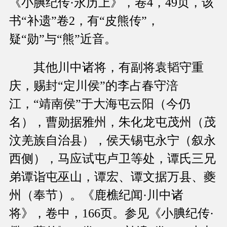
《小腆纪传·永历上》，卷4，49页，该
书“补遗”卷2，有“皮熊传”，
疑“勋”与“熊”近音。
其他川中诸将，有副将袁韬守重
庆，赐封“定川侯”的李占春守涪
江，“靖南侯”于大海屯云阳（今仍
名），曹勋据雅州，朱化龙屯茂州（茂
汶羌族自治县），侯天锡屯永宁（叙永
西侧），马应试屯卢卫等处，谭氏三兄
弟谭诣屯巫山，谭宏、谭文据万县、夔
州（奉节）。《鹿樵纪闻·川中诸
将》，卷中，166页。参见《小腆纪传·