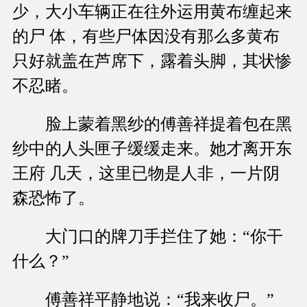
少，大小车辆正在往外运用黄布缠起来
的尸 体，有些尸体因没有那么多黄布
只好就盖在芦席下，露着头脚，其状惨
不忍睹。
脸上蒙着黑纱的傅善祥提着包在黑
纱中的人头匣子缓缓走来。她才离开东
王府 几天，这里已物是人非，一片阴
森恐怖了。
大门口的牌刀手拦住了她：“你干
什么？”
傅善祥平静地说：“我来收尸。”