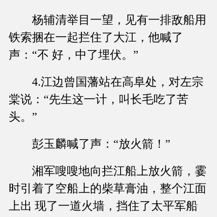
杨辅清举目一望，见有一排敌船用
铁索捆在一起拦住了大江，他喊了
声：“不 好，中了埋伏。”
4.江边曾国藩站在高阜处，对左宗
棠说：“先生这一计，叫长毛吃了苦
头。”
彭玉麟喊了声：“放火箭！”
湘军嗖嗖地向拦江船上放火箭，霎
时引着了空船上的柴草膏油，整个江面
上出 现了一道火墙，挡住了太平军船