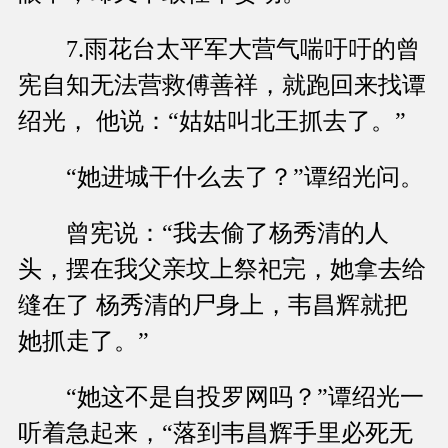
7.雨花台太平军大营气喘吁吁的曾
宪自知无法营救傅善祥，就跑回来找谭
绍光， 他说：“姑姑叫北王抓去了。”
“她进城干什么去了？”谭绍光问。
曾宪说：“我去偷了杨秀清的人
头，摆在我父亲坟上祭祀完，她拿去给
缝在了 杨秀清的尸身上，韦昌辉就把
她抓走了。”
“她这不是自投罗网吗？”谭绍光一
听着急起来，“落到韦昌辉手里必死无