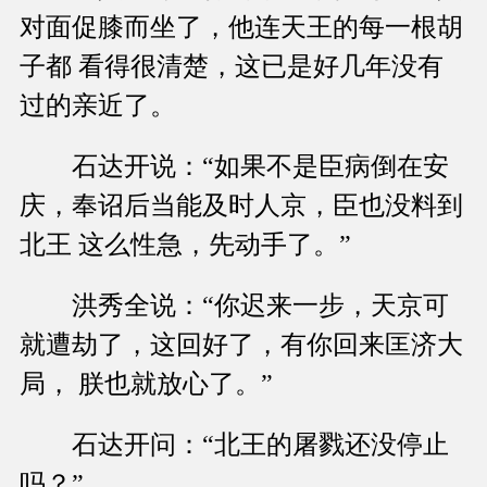
对面促膝而坐了，他连天王的每一根胡
子都 看得很清楚，这已是好几年没有
过的亲近了。
石达开说：“如果不是臣病倒在安
庆，奉诏后当能及时人京，臣也没料到
北王 这么性急，先动手了。”
洪秀全说：“你迟来一步，天京可
就遭劫了，这回好了，有你回来匡济大
局， 朕也就放心了。”
石达开问：“北王的屠戮还没停止
吗？”