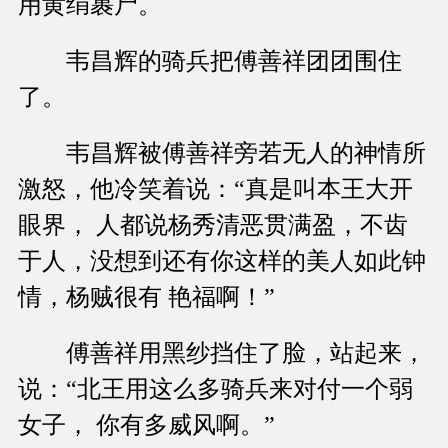
用黄绢裹尸。
韦昌辉的骑兵把傅善祥团团围住
了。
韦昌辉被傅善祥旁若无人的神情所
激怒，他冷笑着说：“真是叫本王大开
眼界， 人都说杨秀清恶贯满盈，不齿
于人，没想到还有你这样的美人如此钟
情，杨贼很有 艳福啊！”
傅善祥用黑纱挡住了脸，站起来，
说：“北王用这么多骑兵来对付一个弱
女子， 你有多威风啊。”