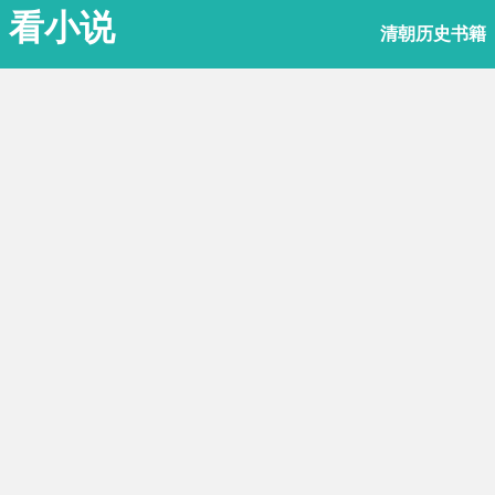
看小说
清朝历史书籍