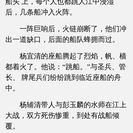
船头 上，每个人也都跳人江中浸湿
后，几条船冲入火阵。
一阵巨响后，火链崩断了，他们冲
出一道缺口，后面的船队蜂拥而过。
杨宜清的座船腾起了烈焰，帆、樯
都着火了。他说：“跳船。”与圣兵、管
长、 牌尾兵们纷纷跳到临近座船的舟
中。
杨辅清带人与彭玉麟的水师在江上
大战，双方死伤惨重，到处有战船倾
覆。