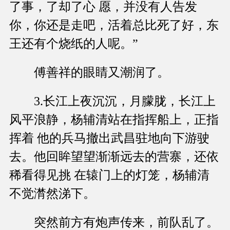
了事，了却了心 愿，并没有人告发
你，你还是走吧，活着总比死了好，东
王还有个烧纸的人呢。”
傅善祥的眼睛又潮润了。
3.长江上夜沉沉，月朦胧，长江上
风平浪静，杨辅清站在指挥船上，正指
挥着 他的兵马撤出武昌驻地向下游驶
去。他回眸望望渐渐远去的营寨，还依
稀看得见挑 在辕门上的灯笼，杨辅清
不觉潸然涕下。
突然前方有炮声传来，前队乱了。