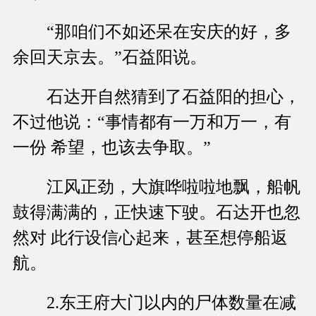
“那咱们不如还呆在安庆的好，多
余回天京去。”石益阳说。
石达开自然猜到了石益阳的担心，
不过他说：“事情都有一万和万一，有
一份 希望，也该去争取。”
江风正劲，大旗哗啦啦地飘，船帆
鼓得满满的，正快速下驶。石达开也忽
然对 此行设信心起来，甚至想停船返
航。
2.东王府大门以内的尸体数量在减