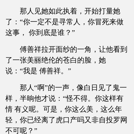
那人见她如此执着，开始打量她
了：“你一定不是寻常人，你冒死来做
这事， 你到底是谁？”
傅善祥拉开面纱的一角，让他看到
了一张美丽绝伦的苍白的脸，她
说：“我是 傅善祥。”
那人“啊”的一声，像白日见了鬼一
样，半晌他才说：“怪不得。你这样有
情 有义呢。可是，你这么美，这么年
轻，你已经离了虎口产吗又非自投罗网
不可呢？”