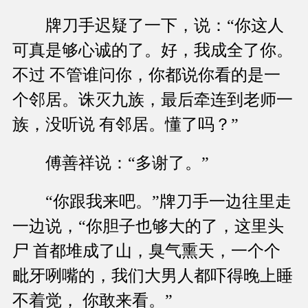
牌刀手迟疑了一下，说：“你这人
可真是够心诚的了。好，我成全了你。
不过 不管谁问你，你都说你看的是一
个邻居。诛灭九族，最后牵连到老师一
族，没听说 有邻居。懂了吗？”
傅善祥说：“多谢了。”
“你跟我来吧。”牌刀手一边往里走
一边说，“你胆子也够大的了，这里头
尸 首都堆成了山，臭气熏天，一个个
毗牙咧嘴的，我们大男人都吓得晚上睡
不着觉， 你敢来看。”