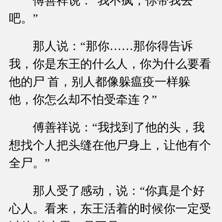
傅善祥说：“我不疯，你带我去
吧。”
那人说：“那你……那你得告诉
我，你是东王的什么人，你为什么要看
他的尸 首，别人都像躲瘟疫一样躲
他，你怎么却不怕受牵连？”
傅善祥说：“我找到了他的头，我
想找个人把头缝在他尸身上，让他有个
全尸。”
那人受了感动，说：“你真是个好
心人。看来，东王活着的时候你一定受