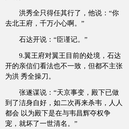
洪秀全只得任其行了，他说：“你
去北王府，千万小心啊。”
石达开说：“臣谨记。”
9.翼王府对翼王目前的处境，石达
开的亲信们看法也不一致，但都不主张
为洪 秀全操刀。
张遂谋说：“天京事变，殿下已做
到了洁身自好，如二次再来杀韦，人人
都会 以为殿下是在与韦昌辉夺权争
宠，就坏了一世清名。”