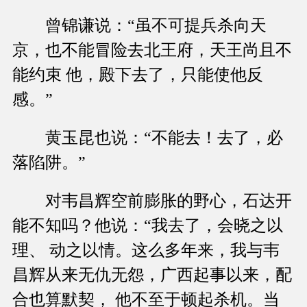
曾锦谦说：“虽不可提兵杀向天
京，也不能冒险去北王府，天王尚且不
能约束 他，殿下去了，只能使他反
感。”
黄玉昆也说：“不能去！去了，必
落陷阱。”
对韦昌辉空前膨胀的野心，石达开
能不知吗？他说：“我去了，会晓之以
理、 动之以情。这么多年来，我与韦
昌辉从来无仇无怨，广西起事以来，配
合也算默契， 他不至于顿起杀机。当