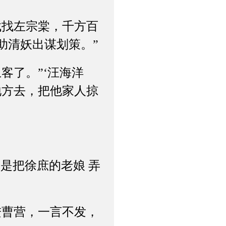
找左宗棠，千方百
助清妖出谋划策。”
了。”‘汪海洋
地方去，把他家人掠
是把徐庶的老娘 弄
曹营，一言不发，