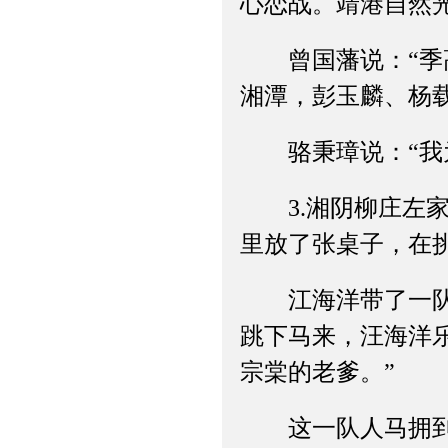
心恋战。靖港自然光
曾国藩说：“季高
湘潭，彭玉麟、杨
骆秉璋说：“我为
3.湘阴柳庄左家
里放了张桌子，在
江海洋带了一队骑
跳下马来，汪海洋
宗棠的老爹。”
这一队人马拥到