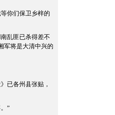
等你们保卫乡梓的
南乱匪已杀得差不
湘军将是大清中兴的
》已各州县张贴，
。”