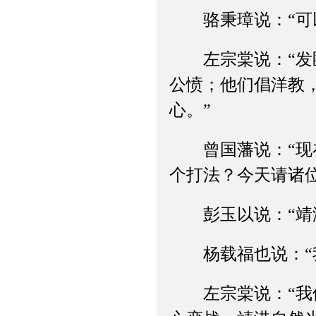
骆秉璋说：“可以
左宗棠说：“发匪
公愤；他们倡洋教
心。”
曾国藩说：“现在
个打法？今天请诸
彭玉以说：“靖港
杨载福也说：“我
左宗棠说：“我倒