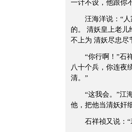
一计不设，他跟你
汪海洋说：“人家
的。 清妖皇上老
不上为 清妖尽忠尽
“你行啊！”石祥
八十个兵，你连夜
清。”
“这我会。”江海
他，把他当清妖奸细
石祥祯又说：“若