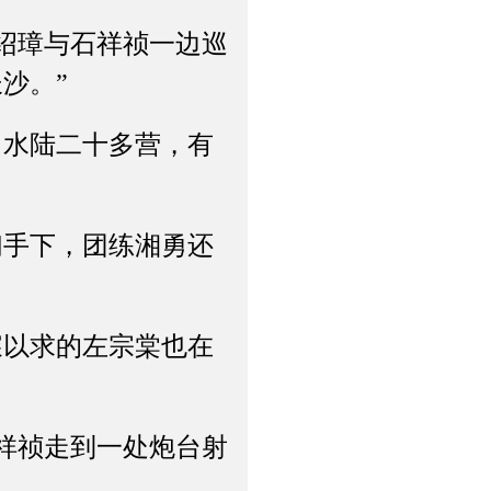
绍璋与石祥祯一边巡
沙。”
水陆二十多营，有
手下，团练湘勇还
以求的左宗棠也在
祥祯走到一处炮台射