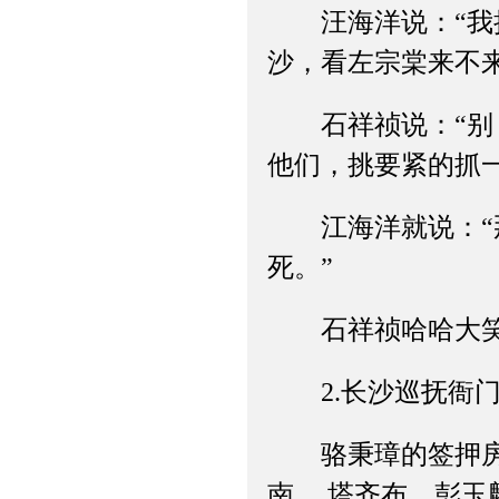
汪海洋说：“我把
沙，看左宗棠来不来
石祥祯说：“别，
他们，挑要紧的抓
江海洋就说：“那
死。”
石祥祯哈哈大笑
2.长沙巡抚衙门
骆秉璋的签押房里
南、 塔齐布、彭