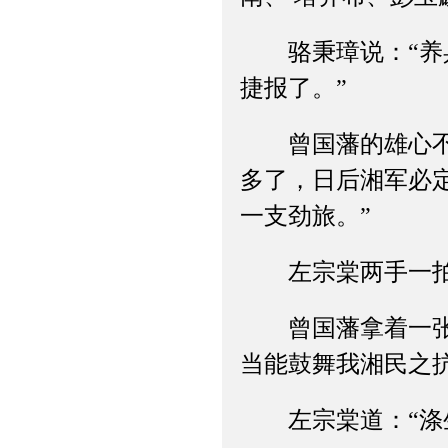
骆秉璋说：“养兵
捷报了。”
曾国藩的雄心不止
多了，日后湘军必
一支劲旅。”
左宗棠两手一拍说
曾国藩拿着一张印
当能鼓舞我湘民之抗
左宗棠道：“涤生