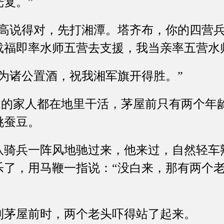
复。”
说得对，先打湘潭。塔齐布，你的四营兵
载福即率水师五营去支援，我当亲率五营水
诸公置酒，祝我湘军旗开得胜。”
的家人都在地里干活，茅屋前只有两个年
挑蚕豆。
兵一阵风地驰过来，他来过，自然轻车
乐了，用马鞭一指说：“没白来，那有两个
茅屋前时，两个老头吓得站了起来。