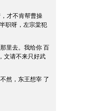
，才不肯帮曹操
官半职呀，左宗棠犯
那里去。我给你 百
，文请不来只好武
不然，东王想宰 了