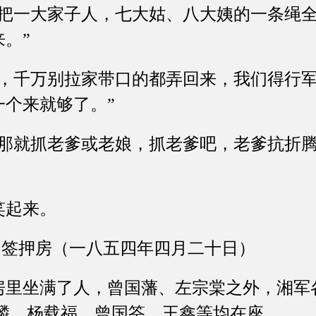
一大家子人，七大姑、八大姨的一条绳全
。”
千万别拉家带口的都弄回来，我们得行军
一个来就够了。”
就抓老爹或老娘，抓老爹吧，老爹抗折腾
起来。
签押房（一八五四年四月二十日）
坐满了人，曾国藩、左宗棠之外，湘军
玉麟、杨载福、曾国筌、王鑫等均在座。