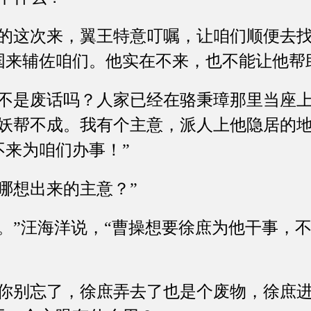
这次来，翼王特意叮嘱，让咱们顺便去找
国来辅佐咱们。他实在不来，也不能让他帮
是废话吗？人家已经在骆秉璋那里当座上客
清妖帮不成。我有个主意，派人上他隐居的
不来为咱们办事！”
想出来的主意？”
”汪海洋说，“曹操想要徐庶为他干事，不
别忘了，徐庶弄去了也是个废物，徐庶进