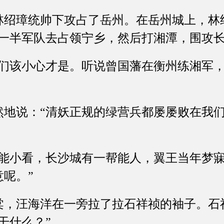
璋统帅下攻占了岳州。在岳州城上，林
分一半军队去占领宁乡，然后打湘潭，围攻长
该小心才是。听说曾国藩在衡州练湘军，
说：“清妖正规的绿营兵都屡屡败在我们
小看，长沙城有一帮能人，翼王当年梦寐
呢。”
汪海洋在一旁拉了拉石祥祯的袖子。石
干什么？”