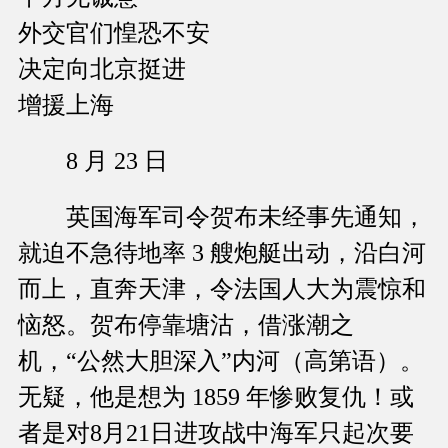
外交官们惶恐不安
决定向北京挺进
增援上海
8 月 23 日
英国海军司令贺布未经事先通知，
就迫不急待地率 3 艘炮艇出动，沿白河
而上，直奔天津，令法国人大为震惊和
恼怒。贺布停靠塘沽，借涨潮之
机，“公然大胆深入”内河（高第语）。
无疑，他是想为 1859 年惨败复仇！或
者是对8月21日进攻战中海军只起次要