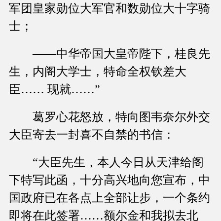
军团皇家勋位大军官和数勋位大十字骑
士；
——中华帝国大皇帝陛下，桂良先
生，内阁大学士，特命全权钦差大
臣…… 现就……”
葛罗心花怒放，特向图韦奈尔外交
大臣寄去一封喜不自禁的书信：
“大臣先生，本人今日从天津给阁
下特写此函，十分高兴地向您宣布，中
国政府已在各点上全部让步，一个条约
即将在此签署……额尔金和我拟去北