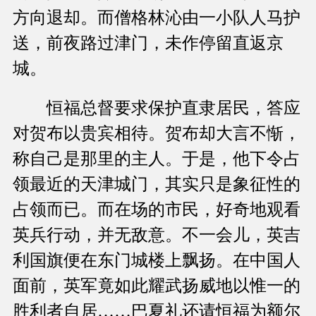
方向退却。而僧格林沁由一小队人马护
送，前夜路过津门，未作停留直返京
城。
恒福总督要求保护直隶居民，答应
对贺布以贵宾相待。贺布却大言不惭，
称自己是那里的主人。于是，他下令占
领最近的天津城门，其实只是象征性的
占领而已。而在场的市民，好奇地观看
英兵行动，并无敌意。不一会儿，英吉
利国旗便在东门城楼上飘扬。在中国人
面前，英军竟如此耀武扬威地以惟一的
胜利者自居……巴夏礼还请恒福为额尔