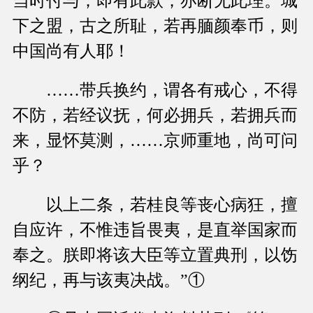
当时付与；即有此款，亦断无此理。城
下之盟，古之所耻，若再腼颜奉币，则
中国尚有人耶！
……带兵换约，谓各有戒心，不得
不防，若经议抚，何必拥兵，若拥兵而
来，显怀莫测，……京师重地，尚可问
乎？
以上二条，若桂良等丧心病狂，擅
自应许，不惟违旨畏夷，是直举国家而
奉之。朕即将该大臣等立置典刑，以饬
纲纪，再与该夷决战。”①