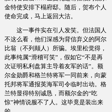
金特使安排下榻府邸。随后，贺布个人
使命完成，马上返回大沽。
这一事件实在引人发笑。但法国人
不这么看，他们深感为背信弃义的阿尔
比翁（不列颠人）所骗。埃里松觉得，
此事纯属“滑稽可笑”，假如它“不是再
次证明私利盘算主导着友军的话”。额
尔金勋爵和格兰特将军一同前来，向蒙
托邦将军通报英海军司令临时出动。格
兰特显得特别诚恳，而额尔金的“吃
惊”神情说服不了人。这毕竟是装出来
的。