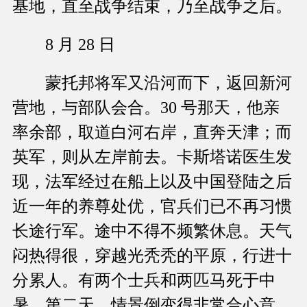
基地，直至战争结束，乃至战争之后。
8 月 28 日
蒙托邦将军又沿河而下，返回新河
营地，与部队会合。30 号那天，他亲
率余部，取道白河右岸，直奔天津；而
英军，则从左岸前去。卡斯塔诺医生发
现，法军经过在船上以及中国登陆之后
近一年的养尊处优，官兵们已不再习惯
长途行军。途中不得不频繁休息。天气
闷热得很，穿越光秃秃的平原，行进十
分累人。有两个士兵和两匹马死于中
暑。第二天，情景倒变得非常合心意