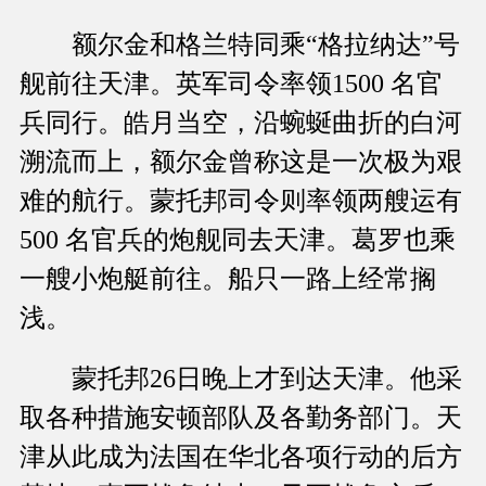
额尔金和格兰特同乘“格拉纳达”号
舰前往天津。英军司令率领1500 名官
兵同行。皓月当空，沿蜿蜒曲折的白河
溯流而上，额尔金曾称这是一次极为艰
难的航行。蒙托邦司令则率领两艘运有
500 名官兵的炮舰同去天津。葛罗也乘
一艘小炮艇前往。船只一路上经常搁
浅。
蒙托邦26日晚上才到达天津。他采
取各种措施安顿部队及各勤务部门。天
津从此成为法国在华北各项行动的后方