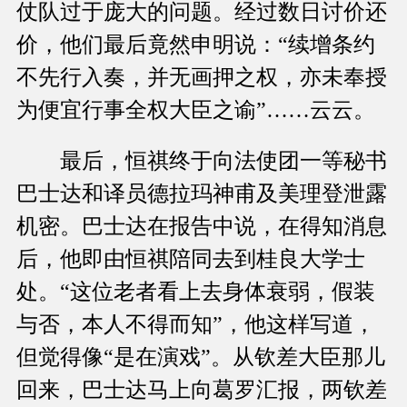
仗队过于庞大的问题。经过数日讨价还
价，他们最后竟然申明说：“续增条约
不先行入奏，并无画押之权，亦未奉授
为便宜行事全权大臣之谕”……云云。
最后，恒祺终于向法使团一等秘书
巴士达和译员德拉玛神甫及美理登泄露
机密。巴士达在报告中说，在得知消息
后，他即由恒祺陪同去到桂良大学士
处。“这位老者看上去身体衰弱，假装
与否，本人不得而知”，他这样写道，
但觉得像“是在演戏”。从钦差大臣那儿
回来，巴士达马上向葛罗汇报，两钦差