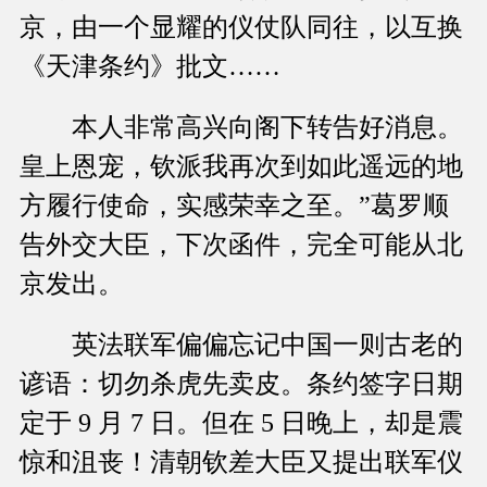
京，由一个显耀的仪仗队同往，以互换
《天津条约》批文……
本人非常高兴向阁下转告好消息。
皇上恩宠，钦派我再次到如此遥远的地
方履行使命，实感荣幸之至。”葛罗顺
告外交大臣，下次函件，完全可能从北
京发出。
英法联军偏偏忘记中国一则古老的
谚语：切勿杀虎先卖皮。条约签字日期
定于 9 月 7 日。但在 5 日晚上，却是震
惊和沮丧！清朝钦差大臣又提出联军仪