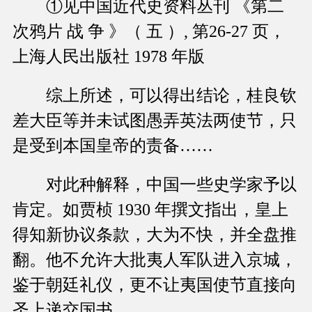
①见中国近代史资料丛刊 《第二
次鸦片 战 争 》（ 五 ）, 第26-27 页，
上海人民出版社 1978 年版
综上所述，可以得出结论，桂良钦
差大臣等并未试图愚弄英法两使节，只
是受到本国皇帝的责备……
对此种解释，中国一些史学家予以
肯定。如贾桢 1930 年撰文指出，皇上
得知新协议条款，大为不快，并全盘推
翻。他不允许大批夷人军队进入京城，
鉴于朝廷礼仪，更不让夷国使节直接向
圣上递交国书。