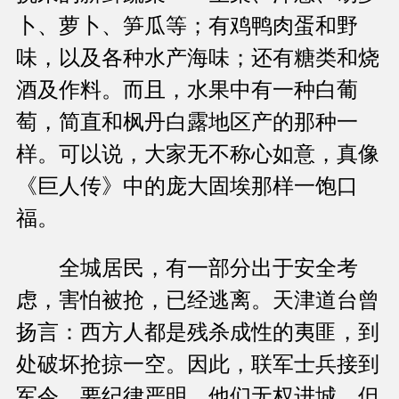
卜、萝卜、笋瓜等；有鸡鸭肉蛋和野
味，以及各种水产海味；还有糖类和烧
酒及作料。而且，水果中有一种白葡
萄，简直和枫丹白露地区产的那种一
样。可以说，大家无不称心如意，真像
《巨人传》中的庞大固埃那样一饱口
福。
全城居民，有一部分出于安全考
虑，害怕被抢，已经逃离。天津道台曾
扬言：西方人都是残杀成性的夷匪，到
处破坏抢掠一空。因此，联军士兵接到
军令，要纪律严明，他们无权进城。但