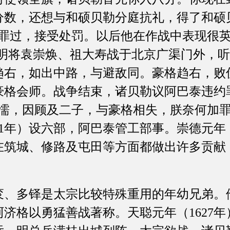
分数，还想与和硕贝勒分庭抗礼，得了和硕
罪过，接受处罚。以后他在作战中表现很英勇
和明将袁崇焕、祖大寿战于北京广渠门外，
趋右，如出中路，与避敌同。豪格趋右，败
豪格会师。战争结束，诸贝勒议阿巴泰违约
怯懦，因顾及二子，与豪格相失，朕奈何加罪
31年）设六部，阿巴泰管工部事。崇德元年（
在筑城、修路及屯田等方面都做出许多贡献
多铎是太宗比较特殊重用的年幼兄弟。
济格以勇猛善战著称。天聪元年（1627