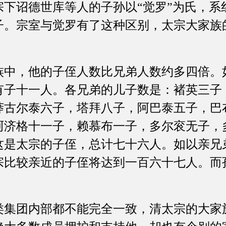
宗下诏德世库等人的子孙以“觉罗”为氏，系
子。宗室与觉罗有了这种区别，太宗大家族
，他的子侄人数比兄弟人数约多四倍。
有子十一人。各兄弟的儿子数是：褚英三子
莽古尔泰六子，塔拜八子，阿巴泰五子，巴
阿济格十一子，赖慕布一子，多尔衮无子，
这是太宗的子侄，总计七十六人。如以亲兄
宗比较亲近的子侄将达到一百六十七人。而
团内部都不能完全一致，清太宗的大家