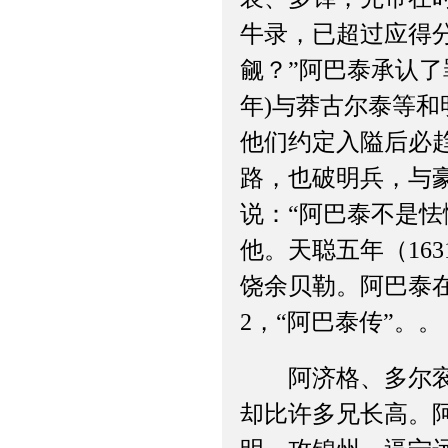
牛录，已超过应得
觎？”阿巴泰承认了
年)与莽古尔泰等
他们约定入隘后必
路，也破明兵，与
说：“阿巴泰不是
他。天聪五年（16
饶余贝勒。阿巴泰
2，“阿巴泰传”。。
阿济格、多尔衮、
却比许多兄长高。阿