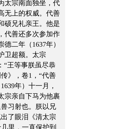
为太宗南面独坐，代
高无上的权威。代善
为和硕兄礼亲王。他是
，代善还多次参加作
德二年（1637年）
护卫超额。太宗
：“王等事朕虽尽恭
传》，卷1，“代善
639年）十一月，
太宗亲自下马为他裹
从兽习射也。朕以兄
流出了眼泪《清太宗
十几里，一直保护到