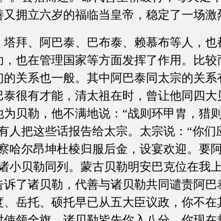
善又拥立六岁的福临当皇帝，稳定了一场激
拜、阿巴泰、巴布泰、赖慕布等人，也
功，也在管理国家等方面发挥了作用。比较
们的关系也一般。其中阿巴泰同太宗的关系
巴泰很有才能，清太祖在时，曾让他同四大
他为贝勒，他不满地说：“战则环甲胄，猎
”有人把这些话报告给太宗。太宗说：“你们
年察哈尔昂坤杜棱归服后金，设宴欢迎。要
与诸小贝勒同列。蒙古贝勒明安巴克位在我上
告诉了诸贝勒，代善与诸贝勒共同谴责阿巴
度、岳托、硕托早已从五大臣议政，你不在
时使领全旗，诸贝勒皆先你入八分。你现在