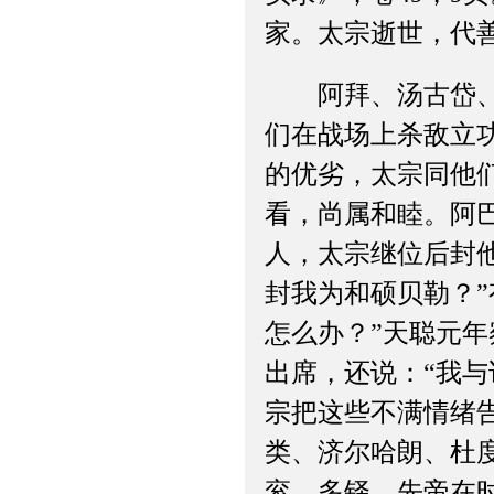
家。太宗逝世，代
阿拜、汤古岱、塔
们在战场上杀敌立
的优劣，太宗同他
看，尚属和睦。阿
人，太宗继位后封
封我为和硕贝勒？
怎么办？”天聪元
出席，还说：“我
宗把这些不满情绪
类、济尔哈朗、杜
衮、多铎，先帝在