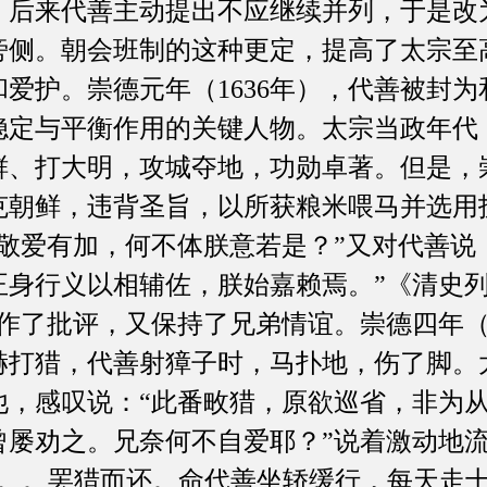
。后来代善主动提出不应继续并列，于是改
旁侧。朝会班制的这种更定，提高了太宗至
爱护。崇德元年（1636年），代善被封
稳定与平衡作用的关键人物。太宗当政年代
、打大明，攻城夺地，功勋卓著。但是，崇
克朝鲜，违背圣旨，以所获粮米喂马并选用
敬爱有加，何不体朕意若是？”又对代善说
身行义以相辅佐，朕始嘉赖焉。”《清史列
作了批评，又保持了兄弟情谊。崇德四年（1
赫打猎，代善射獐子时，马扑地，伤了脚。
他，感叹说：“此番畋猎，原欲巡省，非为
曾屡劝之。兄奈何不自爱耶？”说着激动地
页。。罢猎而还。命代善坐轿缓行，每天走