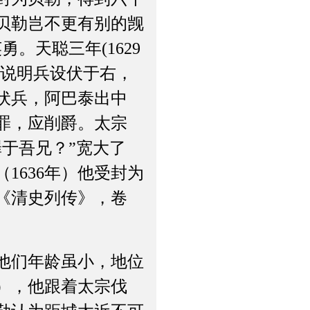
贝勒岂不更有别的觊
。天聪三年(1629
听说明兵设伏于右，
伏兵，阿巴泰出中
罪，应削爵。太宗
于吾兄？”宽大了
1636年）他受封为
《清史列传》，卷
他们年龄虽小，地位
年），他跟着太宗伐