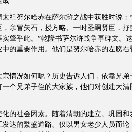
组成
祖努尔哈赤在萨尔浒之战中获胜时说：“
臣，亲冒矢石，授方略。一时圣嗣贤臣，抒
基实肇乎此。”乾隆书萨尔浒战争事碑文。
业中的重要作用。他们是努尔哈赤的左膀右
情况如何呢？历史告诉人们，依靠兄弟
有一个兄弟子侄的大家族，他们对创建大清
的社会因素。随着清朝的建立、巩固和
旺发达的繁盛道路。仅以男女老少人员而论