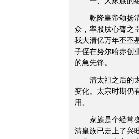
一、大家族的
乾隆皇帝颂扬清太
众，率股肱心膂之
我大清亿万年丕丕
子侄在努尔哈赤创
的急先锋。
清太祖之后的太宗
变化。太宗时期仍
用。
家族是个经常变化
清皇族已走上了兴