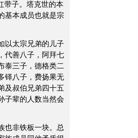
红带子。塔克世的本
的基本成员也就是宗
如以太宗兄弟的儿子
，代善八子，阿拜七
布泰三子，德格类二
多铎八子，费扬果无
弟及叔伯兄弟四十五
孙子辈的人数当然会
族也非铁板一块。总