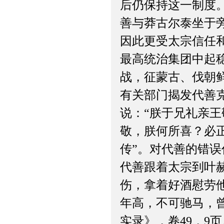
后仍保持这一制度
善与莽古尔泰坐于
因此更受太宗信任和
最高统治集团中起
战，征蒙古、伐朝鲜
有关部门揭发代善
说：“朕于兄礼亲王
敬，朕何所喜？必正
传”。对代善的错误
代善跟着太宗到叶
伤，拿着好酒慰劳
年高，不可驰马，
实录》，卷49，9