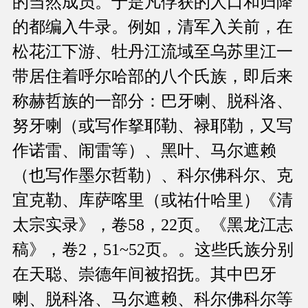
的当然成员。于是凡俘获的人口和归降
的都编入牛录。例如，清军入关前，在
松花江下游、牡丹江流域至乌苏里江一
带居住着呼尔哈部的八个氏族，即后来
称赫哲族的一部分：巴牙喇、脱科洛、
努牙喇（或写作拏耶勒、禄耶勒，又写
作诺雷、闹雷等）、黑叶、马尔遮赖
（也写作墨尔哲勒）、科尔佛科尔、克
宜克勒、库萨喀里（或祐什哈里）《清
太宗实录》，卷58，22页。《黑龙江志
稿》，卷2，51~52页。。这些氏族分别
在天聪、崇德年间被招抚。其中巴牙
喇、脱科洛、马尔遮赖、科尔佛科尔等