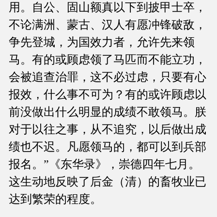
用。自公、固山额真以下到披甲士卒，
不论满洲、蒙古、汉人有愿冲锋破敌，
争先登城，为国效力者，允许先来领
马。有的或顾虑领了马匹而不能立功，
会被追查治罪，这不必过虑，只要有心
报效，什么事不可为？有的或许顾虑以
前没做出什么明显的成绩不敢领马。朕
对于以往之事，从不追究，以后做出成
绩也不迟。凡愿领马的，都可以到兵部
报名。”《东华录》，崇德四年七月。
这生动地反映了后金（清）的畜牧业已
达到繁荣的程度。