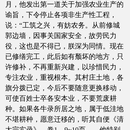
月，他发出第一道关于加强农业生产的
谕旨，下令停止各项非生产性工程，
说：“工筑之兴，有妨农务。从前修城
郭边墙，因事关国家安全，故劳民力
役，这也是不得已，朕深为同情。现在
已修缮完工，此后如有颓坏的地方，只
许修补，不再重新兴建，以珍惜民力，
专注农业，重视根本。其村庄土地，各
旗分拨已定，今后不要随意更换移动，
可使百姓士卒各安本业，不要荒废耕
种。如果各牛录所居之地，属于低洼地
不堪耕种，愿意迁移的，听其自便《清
太宗实录》，卷1，9~10页。。他特别