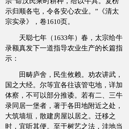
宗“命汉民乘时耕种，给以牛具。复榜
示归顺各屯，令各安心农业。”《清太
宗实录》，卷1610页。
天聪七年（1633年）春，太宗给牛
录额真发下一道指导农业生产的长篇指
示：
田畴庐舍，民生攸赖。劝农讲武，
国之大经。尔等宜各往该管屯地，详加
体察，不可以部分推诿。若有二、三牛
录同居一堡者，著于各田地附近之处，
大筑墙垣，散建房屋以居之。迁移之
时，宜听其便。至于树艺之法，洼地当