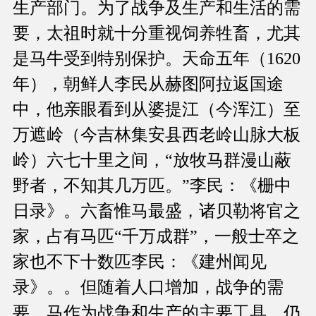
生产部门。为了战争及生产和生活的需
要，太祖时就十分重视饲养牲畜，尤其
是马牛受到特别保护。天命五年（1620
年），朝鲜人李民从赫图阿拉返国途
中，他亲眼看到从婆提江（今浑江）至
万遮岭（今吉林集安县西老岭山脉大板
岭）六七十里之间，“放牧马群漫山蔽
野者，不知其几万匹。”李民：《栅中
日录》。六畜惟马最盛，诸贝勒将官之
家，占有马匹“千万成群”，一般士卒之
家也不下十数匹李民：《建州闻见
录》。。但随着人口增加，战争的需
要，马作为战争和生产的主要工具，仍