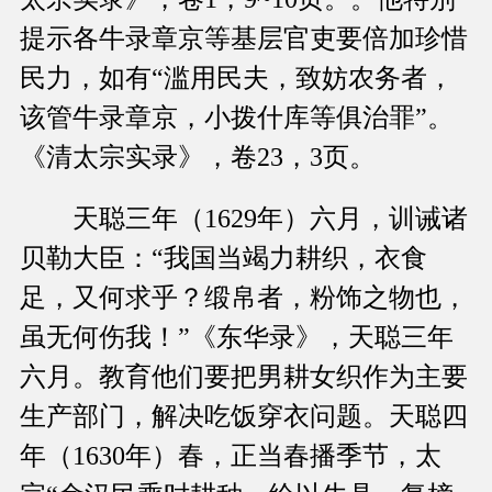
提示各牛录章京等基层官吏要倍加珍惜
民力，如有“滥用民夫，致妨农务者，
该管牛录章京，小拨什库等俱治罪”。
《清太宗实录》，卷23，3页。
天聪三年（1629年）六月，训诫诸
贝勒大臣：“我国当竭力耕织，衣食
足，又何求乎？缎帛者，粉饰之物也，
虽无何伤我！”《东华录》，天聪三年
六月。教育他们要把男耕女织作为主要
生产部门，解决吃饭穿衣问题。天聪四
年（1630年）春，正当春播季节，太