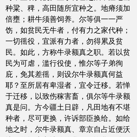
种粱、稗，高田随所宜种之。地瘠须加
倍壅；耕牛须善饲养。尔等俱一一严
饬，如贫民无牛者，付有力之家代种；
一切徭役，宜派有力者，勿得累及贫
民。如此，方称牛录额真之职。若以贫
民为可虐，滥行役使，惟尔等子弟徇
庇，免其差徭，则设尔牛录额真何益
耶？至所居有卑湿者，宜令迁移。若惮
于迁移，以致伤稼害畜，俱尔等牛录额
真是问。方今疆土日辟，凡田地有不堪
种者，尽可更换，许诉部臣换给。如给
地之时，尔牛录额真、章京自占近便沃