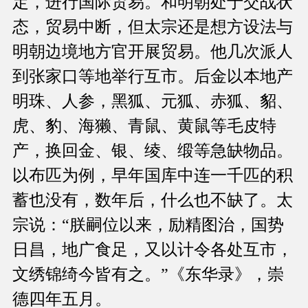
定，进行国际贸易。和明朝处于交战状
态，贸易中断，但太宗还是想方设法与
明朝边境地方官开展贸易。他几次派人
到张家口等地举行互市。后金以本地产
明珠、人参，黑狐、元狐、赤狐、貂、
虎、豹、海獭、青鼠、黄鼠等毛皮特
产，换回金、银、绫、缎等急缺物品。
以布匹为例，早年国库中连一千匹的积
蓄也没有，数年后，什么也不缺了。太
宗说：“朕嗣位以来，励精图治，国势
日昌，地广食足，又以计令各处互市，
文绣锦绮今皆有之。”《东华录》，崇
德四年五月。