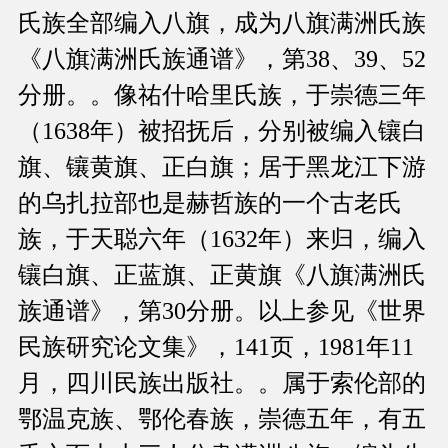
氏族全部编入八旗，成为八旗满洲氏族
《八旗满洲氏族通谱》，第38、39、52
分册。。像祐什哈里氏族，于崇德三年
（1638年）被招抚后，分别被编入镶白
旗、镶黄旗、正白旗；居于黑龙江下游
的乌扎拉部也是赫哲族的一个古老氏
族，于天聪六年（1632年）来归，编入
镶白旗、正蓝旗、正黄旗《八旗满洲氏
族通谱》，第30分册。以上参见《世界
民族研究论文集》，141页，1981年11
月，四川民族出版社。。属于索伦部的
鄂温克族、鄂伦春族，崇德五年，有五