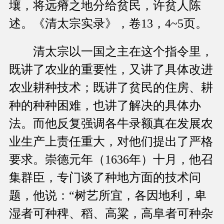
壤，将远瘠之地分给贫民，许贫人陈
述。《清太宗实录》，卷13，4~5页。
清太宗以一国之主在这个指令里，
既讲了农业的重要性，又讲了具体改进
农业耕种技术；既讲了贫民的住房、耕
种的种种困难，也讲了解决的具体办
法。而他反复强调各牛录额真在发展农
业生产上责任重大，对他们提出了严格
要求。崇德元年（1636年）十月，他召
集群臣，专门谈了种地方面的技术问
题，他说：“树艺所宜，各因地利，卑
湿者可种稗、稻、高粱，高阜者可种杂