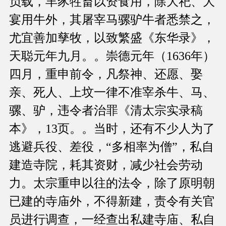
负载，羊豕牲畜以资食用，除大祀、大
宴用牛外，其屠宰马骡驴牛者悉禁之，
尤宜善加孳牧，以致繁盛《东华录》，
天聪元年九月。。崇德元年（1636年）
四月，重申前令，凡祭神、还愿、娶
亲、死人、上坟一律不准宰杀牛、马、
骡、驴，违令者治罪《清太宗实录稿
本》，13页。。当时，还有不少人为了
逃避兵役、差役，“多相率为僧”，私自
建造寺院，耗其资财，减少社会劳动
力。太宗重申以往的法令，除了原明朝
已建的寺庙外，不得新建，责令有关官
员进行调查，一经查出私建寺庙、私自