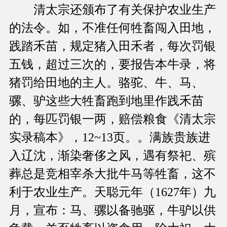
清太宗还颁布了有关保护农业生产
的法令。如，不准任何牲畜闯入田地，
践踏禾苗，规定猪入田禾者，每次罚银
五钱，超过三次的，要报告本牛录，将
猪罚给田地的主人。骆驼、牛、马、
骡、驴这些大牲畜跑到地里作践禾苗
的，每匹罚银一两，赔偿粮食《清太宗
实录稿本》，12~13页。。满族贵族进
入辽沈，渐染奢侈之风，遇有祭祀、殡
葬总是竞相宰杀大批牛马等牲畜，这不
利于农业生产。天聪元年（1627年）九
月，宣布：马、骡以备驰驱，牛驴以供