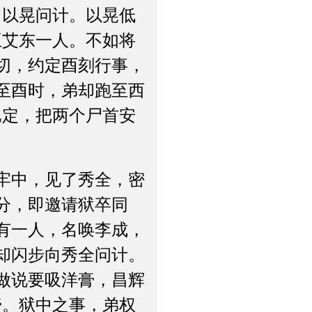
向以晃问计。以晃低
王艾东一人。不如将
切，约定酉刻行事，
至酉时，弟却跑至西
已定，把两个尸首安
牢中，见了秀全，密
分，即邀请狱卒同
有一人，名唤李成，
却闪步向秀全问计。
做说要吸洋膏，昌辉
膏。狱中之事，弟权