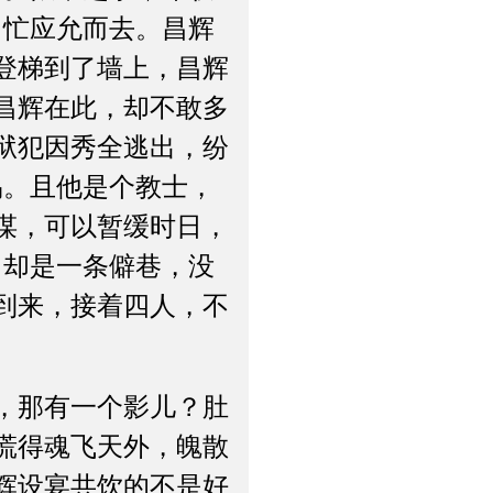
，忙应允而去。昌辉
登梯到了墙上，昌辉
昌辉在此，却不敢多
狱犯因秀全逃出，纷
易。且他是个教士，
谋，可以暂缓时日，
，却是一条僻巷，没
到来，接着四人，不
，那有一个影儿？肚
慌得魂飞天外，魄散
辉设宴共饮的不是好