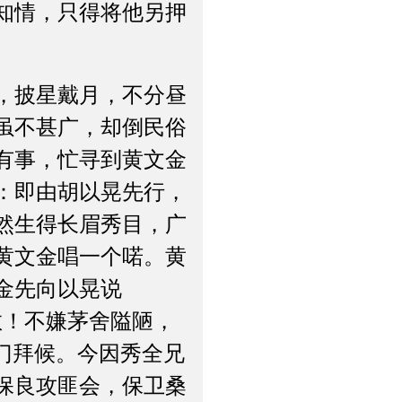
知情，只得将他另押
，披星戴月，不分昼
虽不甚广，却倒民俗
有事，忙寻到黄文金
：即由胡以晃先行，
然生得长眉秀目，广
黄文金唱一个喏。黄
金先向以晃说
教！不嫌茅舍隘陋，
门拜候。今因秀全兄
保良攻匪会，保卫桑