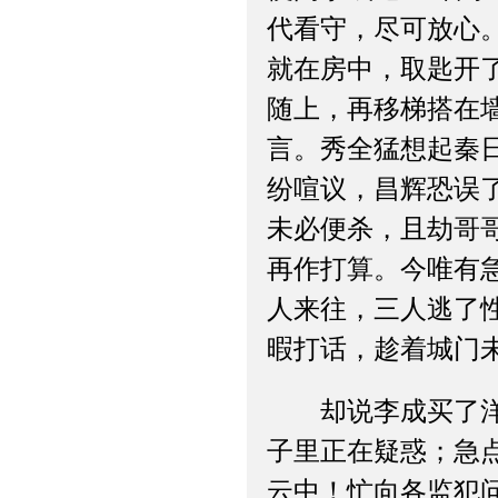
代看守，尽可放心
就在房中，取匙开
随上，再移梯搭在
言。秀全猛想起秦
纷喧议，昌辉恐误
未必便杀，且劫哥
再作打算。今唯有
人来往，三人逃了
暇打话，趁着城门
却说李成买了洋膏
子里正在疑惑；急
云中！忙向各监犯