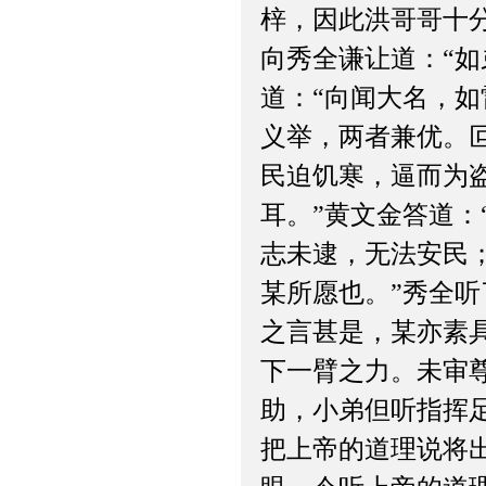
梓，因此洪哥哥十
向秀全谦让道：“
道：“向闻大名，
义举，两者兼优。
民迫饥寒，逼而为
耳。”黄文金答道
志未逮，无法安民
某所愿也。”秀全
之言甚是，某亦素
下一臂之力。未审
助，小弟但听指挥
把上帝的道理说将