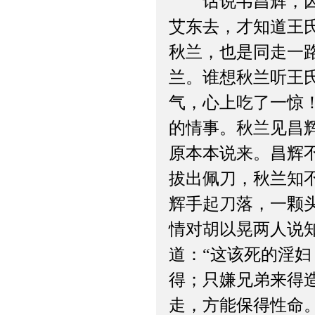
话说韦昌辉，因那
艾东去，才知道王
秋兰，也是同走一
兰。谁想秋兰听王
气，心上吃了一惊
的情事。秋兰见昌
原本本说来。昌辉
拔出佩刀，秋兰知
辉手起刀落，一颗
情对胡以晃两人说
道：“这该死的淫妇
得；只嫌兄弟来得
走，方能保得性命