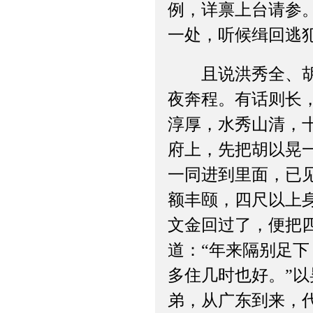
例，详禀上台请参
一处，听候缉回逃
且说洪秀全、胡以
夜奔程。有话则长
淳厚，水秀山清，
府上，先把胡以晃
一同进到里面，已
额丰颐，四尺以上
文金回过了，便把
道：“年来隔别足
多住几时也好。”
弟，从广东到来，