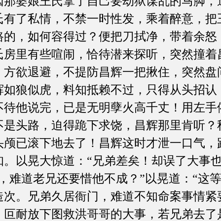
婆娘王氏拿了自己要劫狱谋乱的马脚，
氏有了私情，不禁一时性发，乘着醉意，把
路的，如何容得过？便把刀拭净，带着余怒
氏房里有些喧闹，恰待潜来探听，突然撞着
！方欲退避，不提防昌辉一把揪住，突然盘
辉如狼似虎，料知抵赖不过，只得从头招认
不待他说完，已是无明孽火高千丈！用左手
不是头路，迫得跪下求饶，昌辉那里肯听？
头颅已滚下地去了！昌辉这时才泄一口气，
知。以晃大惊道：“兄弟差矣！却误了大事也
，难道老兄还要惜他不成？”以晃道：“这
造次。兄弟久居衙门，难道不知命案事情紧
。叵耐放下图救洪哥哥的大事，若兄弟去了