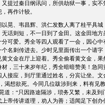
。又提过秦日纲讯问，所供劫狱一事，实不
犯，再作计较。
晃、韦昌辉、洪仁发数人离了桂平具城
，无话则短，不一日到了金田。这金田地方
十分可爱。秀全等四人观看了一会，因心中
一个名刺传进去。少时见里面传出一个请字
见黄文金在厅上迎着。秀全偷看黄文金，果
身材，三十来岁年纪，秀全暗暗赞美！急同
四人接应，到厅里通过姓名，分宾让坐。文
下，渴想欲死。今同几位跋涉到来，料有见
以晃道：“只因路途隔涉，琐务又繁，未及到
代上帝传讲道理，劝人为善；适闻足下创办