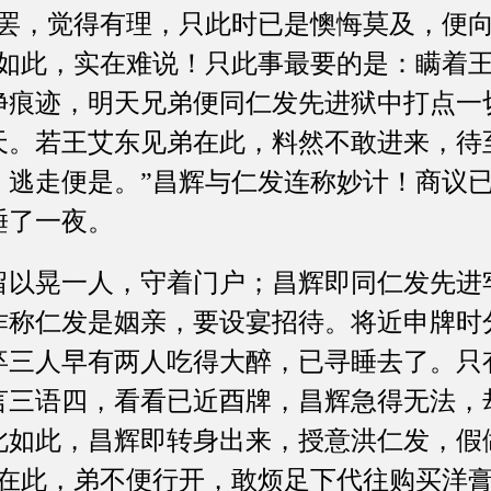
听罢，觉得有理，只此时已是懊悔莫及，便
到如此，实在难说！只此事最要的是：瞒着
净痕迹，明天兄弟便同仁发先进狱中打点一
天。若王艾东见弟在此，料然不敢进来，待
，逃走便是。”昌辉与仁发连称妙计！商议
睡了一夜。
晃一人，守着门户；昌辉即同仁发先进
诈称仁发是姻亲，要设宴招待。将近申牌时
卒三人早有两人吃得大醉，已寻睡去了。只
言三语四，看看已近酉牌，昌辉急得无法，
此如此，昌辉即转身出来，授意洪仁发，假
亲在此，弟不便行开，敢烦足下代往购买洋