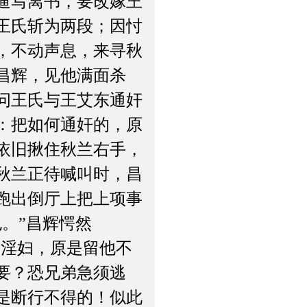
逼写离书，要改嫁王
王氏斩为两段；因忖
，不动声息，来寻秋
昌辉，见他满面杀
问王氏与王艾东通奸
：把如何通奸的，原
依旧揪住秋兰右手，
秋兰正待喊叫时，昌
跑出倒厅上把上项事
。”昌辉愕然
等淫妇，原是留他不
要？恐兄弟急须逃
是断行不得的！似此