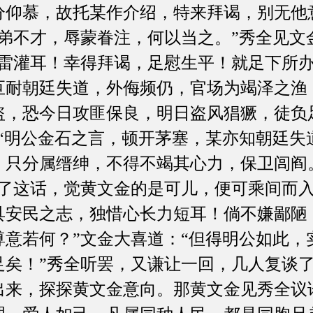
分仰慕，故托某作介绍，特来拜谒，别无他
如弟不才，辱蒙眷注，何以当之。”秀全见文
如雷灌耳！幸得拜谒，足慰生平！就足下所
叵耐朝廷失道，外侮频仍，官场为竭泽之渔
盗，恐今日攻匪保良，明日盗风猖獗，徒负
：“明公金石之言，顿开茅塞，某亦知朝廷失
；只分属缙绅，不得不竭其心力，保卫闾阎
听了这话，觉黄文金的是可儿，便可乘间而入
具安民之志，独惜心长力短耳！倘不嫌鄙陋
尊意若何？”文金大喜道：“但得明公如此，
足矣！”秀全听罢，又谦让一回，几人复谈
出来，探探黄文金意向。那黄文金见秀全议