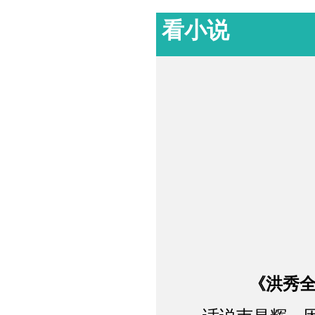
看小说
《洪秀全