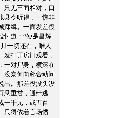
。只见三面相对，口
张县令听得，一惊非
城踩缉。一面发差役
役忖道：“便是昌辉
家具一切还在，唯人
一发打开房门观看，
，一对尸身，横滚在
。没奈何向邻舍动问
说出。那差役没头没
再悬重赏，通缉逃
或一千元，或五百
。只得依着官场惯