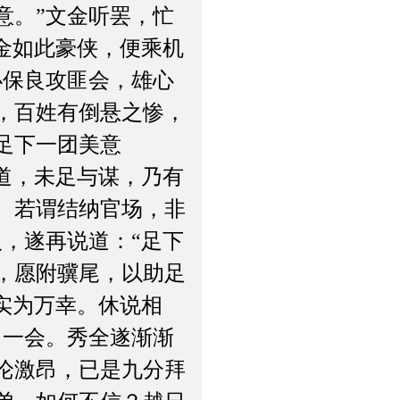
意。”文金听罢，忙
金如此豪侠，便乘机
办保良攻匪会，雄心
，百姓有倒悬之惨，
足下一团美意
道，未足与谋，乃有
。若谓结纳官场，非
，遂再说道：“足下
，愿附骥尾，以助足
实为万幸。休说相
了一会。秀全遂渐渐
论激昂，已是九分拜