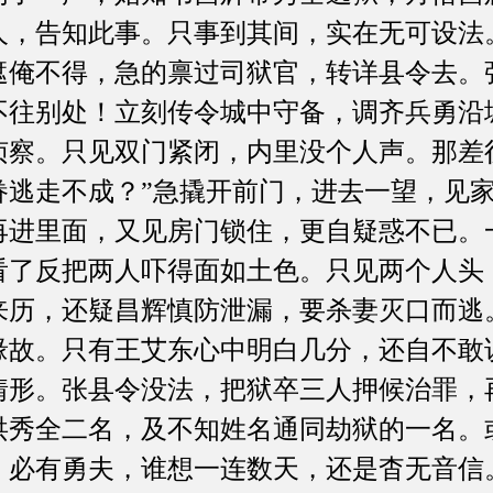
人，告知此事。只事到其间，实在无可设法
遮俺不得，急的禀过司狱官，转详县令去。
不往别处！立刻传令城中守备，调齐兵勇沿
侦察。只见双门紧闭，内里没个人声。那差
眷逃走不成？”急撬开前门，进去一望，见
再进里面，又见房门锁住，更自疑惑不已。
看了反把两人吓得面如土色。只见两个人头
来历，还疑昌辉慎防泄漏，要杀妻灭口而逃
缘故。只有王艾东心中明白几分，还自不敢
情形。张县令没法，把狱卒三人押候治罪，
洪秀全二名，及不知姓名通同劫狱的一名。
，必有勇夫，谁想一连数天，还是杳无音信