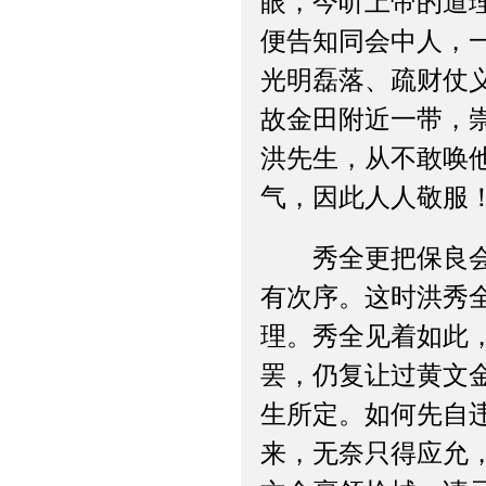
眼，今听上帝的道
便告知同会中人，
光明磊落、疏财仗
故金田附近一带，
洪先生，从不敢唤
气，因此人人敬服
秀全更把保良会改
有次序。这时洪秀
理。秀全见着如此
罢，仍复让过黄文
生所定。如何先自
来，无奈只得应允