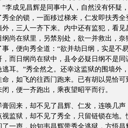
。”李成见昌辉是同事中人，自然没有怀疑
了秀全的锁，一面移过梯来，仁发即扶秀全
墙外，三人一齐下来。内中还有监犯，看见
日纲尚在狱里，另禁别处，欲一并救出，奈
了事，便向秀全道：“欲并劫日纲，实是不
哥，而日纲尚在狱中，县令必疑日纲不是同
急逃耳。”秀全然之。还幸这监狱的围墙外
性命，如飞的往西门跑来。已有胡以晃恰可
未闭，便一齐跑出，乘夜望昭平而行。
回来，却不见了昌辉、仁发，连唤几声
点视监狱，却不见了秀全，只留链锁在地。
问了一声，始知韦昌辉带秀全逃狱，方悟昌