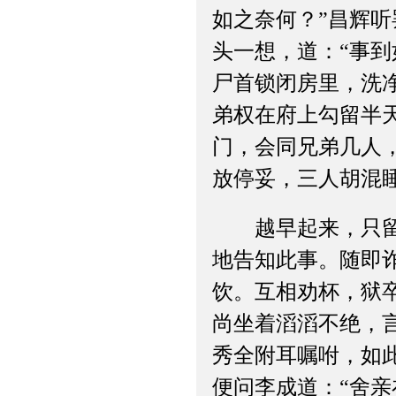
如之奈何？”昌辉
头一想，道：“事
尸首锁闭房里，洗
弟权在府上勾留半
门，会同兄弟几人
放停妥，三人胡混
越早起来，只留以
地告知此事。随即
饮。互相劝杯，狱
尚坐着滔滔不绝，
秀全附耳嘱咐，如
便问李成道：“舍