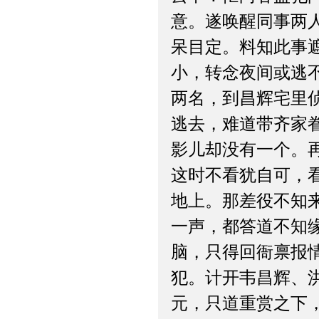
意。遂唤醒同事两
呆目定。料知此事
小，转念夜间或逃
两名，到昌辉宅里
逃去，难道带齐家
影儿却没有一个。
这时不看犹自可，
地上。那差役不知
一声，都答道不知
脑，只得回衙禀报
犯。计开韦昌辉、
元，只道重赏之下