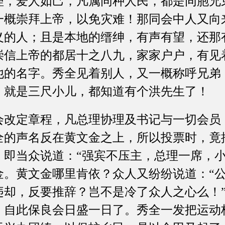
理，爱人如己，凡属同种人民，都是同胞兄
一概崇拜上帝，以免灾难！那同会中人又向
义的人；且是本地的缙绅，有声有望，还那
崇信上帝的都居十之八九，家家户户，有见
他的名字。秀全见着别人，又一概称呼兄弟
！就是三尺小儿，都知道有个洪先生了！
定章程，凡总理协理及书记与一切会员
全的声名反在黄文金之上，所以投票时，竟
，即当众说道：“强宾不压主，总理一席，小
金。黄文金哪里肯依？众人又纷纷说道：“
违却，反要推辞？岂不是冷了众人之心么！
，自此保良会日盛一日了。秀全一发把运动