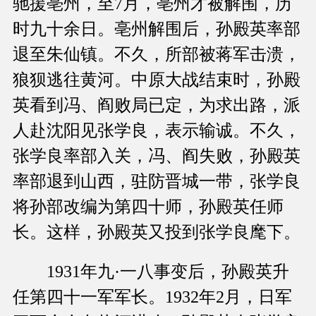
驰援亳州，至7月，亳州才被解围，历
时九十余日。亳州解围后，孙殿英率部
退至朱仙镇。不久，所部被蒋军击溃，
狼狈逃往黄河。中原大战结束时，孙殿
英看到冯、阎败局已定，为求出路，派
人赴沈阳见张学良，表示输诚。不久，
张学良率部入关，冯、阎失败，孙殿英
率部退到山西，驻防晋城一带，张学良
将孙部改编为第四十师，孙殿英任师
长。这样，孙殿英又投到张学良麾下。
1931年九·一八事变后，孙殿英升
任第四十一军军长。1932年2月，日军