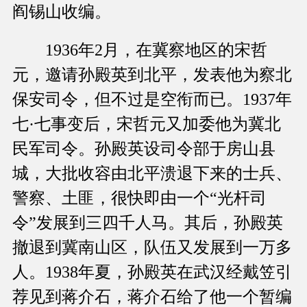
阎锡山收编。
1936年2月，在冀察地区的宋哲
元，邀请孙殿英到北平，发表他为察北
保安司令，但不过是空衔而已。1937年
七·七事变后，宋哲元又加委他为冀北
民军司令。孙殿英设司令部于房山县
城，大批收容由北平溃退下来的士兵、
警察、土匪，很快即由一个“光杆司
令”发展到三四千人马。其后，孙殿英
撤退到冀南山区，队伍又发展到一万多
人。1938年夏，孙殿英在武汉经戴笠引
荐见到蒋介石，蒋介石给了他一个暂编