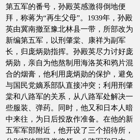
第五军的番号，孙殿英感激得倒地便
拜，称蒋为“再生父母”。1939年，孙殿
英由冀南撤至豫北林县一带，所部改为
新编第五军，以刑肇棠、康祥为副军
长，归庞炳勋指挥。孙殿英尽力讨好庞
炳勋，亲自为他熬制用海洛英和鸦片混
合的烟膏，他利用庞炳勋的保护，避免
与国民党嫡系部队直接冲突；利用刑肇
棠和八路军的关系，从八路军处解决一
些服装、弹药。同时，他又和日本人暗
中来往，为日后投敌作准备。在他的新
五军军部附近，他开设了三个招待所，