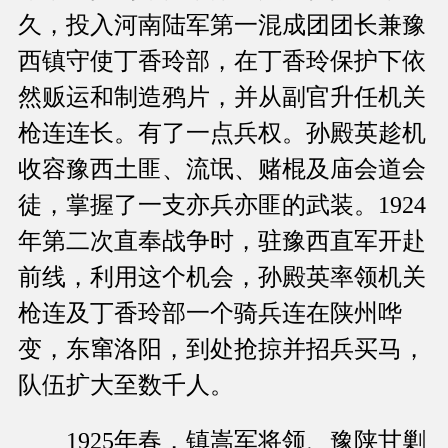
久，投入河南陆军第一混成团团长兼豫
西镇守使丁香玲部，在丁香玲保护下依
然贩运和制造鸦片，并从副官升任机关
枪连连长。有了一点兵权。孙殿英趁机
收容豫西土匪、流氓、赌棍及庙会道会
徒，掌握了一支亦兵亦匪的武装。1924
年第二次直奉战争时，驻豫西直军开赴
前线，利用这个机会，孙殿英率领机关
枪连及丁香玲部一个骑兵连在陕州哗
变，东窜洛阳，到处抢掠并招兵买马，
队伍扩大至数千人。
1925年春，镇嵩军将领、豫陕甘剿