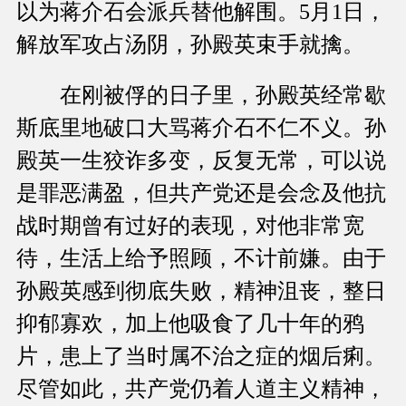
以为蒋介石会派兵替他解围。5月1日，
解放军攻占汤阴，孙殿英束手就擒。
在刚被俘的日子里，孙殿英经常歇
斯底里地破口大骂蒋介石不仁不义。孙
殿英一生狡诈多变，反复无常，可以说
是罪恶满盈，但共产党还是会念及他抗
战时期曾有过好的表现，对他非常宽
待，生活上给予照顾，不计前嫌。由于
孙殿英感到彻底失败，精神沮丧，整日
抑郁寡欢，加上他吸食了几十年的鸦
片，患上了当时属不治之症的烟后痢。
尽管如此，共产党仍着人道主义精神，