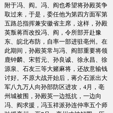
附于冯、阎。冯、阎也希望将孙殿英争
取过来，于是，委任他为第四方面军第
五路总指挥兼安徽省主席，这样，孙殿
英叛蒋而改投冯、阎，令所部开赴豫
东、皖北布防，自率一部进驻亳州。在
此期间，孙殿英常与冯、阎部重要将领
鹿钟麟、宋哲元、孙良诚、徐永昌、徐
源泉、石友三等大赌麻将，还故意输钱
讨好。不原大战开始后，蒋介石派出大
军八九万人向孙部防区进攻，4月，亳
州城被围，孙殿英一边抵抗，一边向
冯、阎求援，冯玉祥派孙连仲率五个师