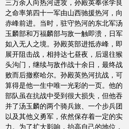
三万余人向热河进攻，孙殿英奉张学良
之命率第四十一军由山西驰援热河，向
赤峰前进。当时，驻守热河的东北军汤
玉麟部和万福麟部与敌一触即溃，日军
如入无人之境。孙殿英部进抵赤峰，即
展开阻击战，相持达七昼夜，后退往猴
头沟门，继续与敌作战十余日，最终战
败而后撤察哈尔。孙殿英热河抗战，可
算得是他一生中唯一光彩的一页。他的
部队虽在抗战中受到很大损失，但他吞
并了汤玉麟的两个骑兵旅、一个步兵团
以及其他义勇军，依然保存着一定的实
力。为了扩大影响，抬高自己的地位，