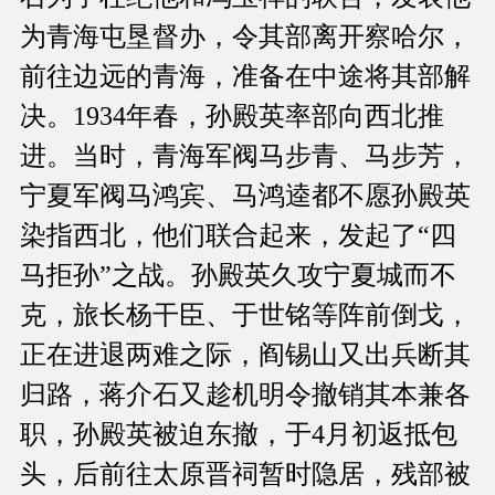
为青海屯垦督办，令其部离开察哈尔，
前往边远的青海，准备在中途将其部解
决。1934年春，孙殿英率部向西北推
进。当时，青海军阀马步青、马步芳，
宁夏军阀马鸿宾、马鸿逵都不愿孙殿英
染指西北，他们联合起来，发起了“四
马拒孙”之战。孙殿英久攻宁夏城而不
克，旅长杨干臣、于世铭等阵前倒戈，
正在进退两难之际，阎锡山又出兵断其
归路，蒋介石又趁机明令撤销其本兼各
职，孙殿英被迫东撤，于4月初返抵包
头，后前往太原晋祠暂时隐居，残部被