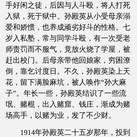
手好闲之徒，后因与人斗殴，将人打死
入狱，死于狱中。孙殿英从小受母亲溺
爱和娇惯，也养成顽劣好斗的性格。七
岁入私塾，常与同学斗殴，有一次受老
师责罚而不服气，竟放火烧了学屋，被
赶出校门。后母亲带他回娘家，穷困潦
倒，靠乞讨度日。不久，孙殿英染上天
花，留下满脸麻坑，被人唤作“孙大麻
子”。年长一些，孙殿英结识了一些流
氓、赌棍，出入赌窟、钱庄，渐成为赌
场高手，以赌为业，发了不少财。
1914年孙殿英二十五岁那年，投到