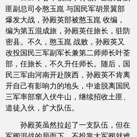
匪副总司令憨玉崑 与国民军胡景翼部
爆发大战，孙殿英部被憨玉崑 收编，
编为第五混成旅，孙殿英任旅长，驻防
密县。不久，憨玉崑 战败，孙殿英又
改投国民三军副军长兼第二师师长叶荃
部，任旅长，不久升任师长。随后，国
民三军由河南开赴陕西，孙殿英不肯离
开自己有影响力的地头，中途脱离国民
三军率部窜入伏牛山，继续招收土匪、
道徒入伙，扩大队伍。
孙殿英虽然拉起了一支队伍，但在
军阀混战的局面下，不投靠大军阀就难