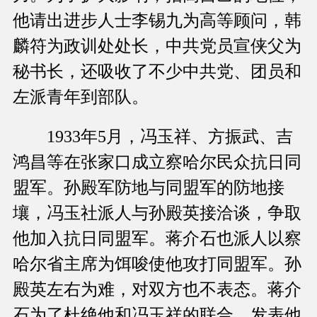
他请出进步人士李锡九为高等顾问，韩
麟符为政训处处长，中共党员宣侠父为
秘书长，还吸收了不少中共党、团员和
左派青年到部队。
1933年5月，冯玉祥、方振武、吉
鸿昌等在张家口成立察哈尔民众抗日同
盟军。孙殿军防地与同盟军的防地接
壤，冯玉社派人与孙殿英接洽谈，争取
他加入抗日同盟军。蒋介石也派人以察
哈尔省主席为饵唆使他攻打同盟军。孙
殿英左右为难，对双方也不表态。蒋介
石为了杜绝他和冯玉祥的联合，发表他