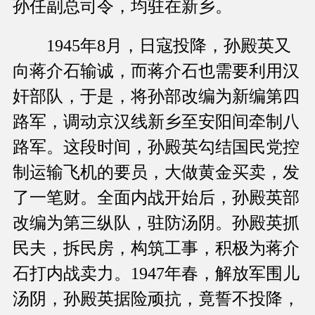
孙任副总司令，均驻在新乡。
1945年8月，日寇投降，孙殿英又
向蒋介石输诚，而蒋介石也需要利用汉
奸部队，于是，将孙部改编为新编第四
路军，调动京汉线新乡至安阳间牵制八
路军。这段时间，孙殿英勾结国民党控
制运输飞机的要员，大做黄金买卖，发
了一笔财。全面内战开始后，孙殿英部
改编为第三纵队，驻防汤阴。孙殿英抓
民夫，拆民房，构筑工事，积极为蒋介
石打内战卖力。1947年春，解放军围儿
汤阴，孙殿英据险顽抗，竟誓不投降，