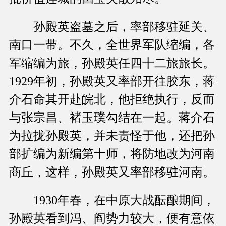
孙殿英盗墓之后，率部移驻延关、
南口一带。不久，全世界军队缩编，各
军缩编为旅，孙殿英任四十二旅旅长。
1929年初，孙殿英又率部开往胶东，蒋
介石命其开赴皖北，他拒绝执行，反而
与张宗昌、褚玉璞勾结在一起。蒋介石
为拉拢孙殿英，并未责怪于他，还把孙
部扩编为新编第十师，将防地改为河南
商丘，这样，孙殿英又率部移驻河南。
1930年春，在中原大战酝酿期间，
孙殿英看到冯、阎势力较大，便有意依