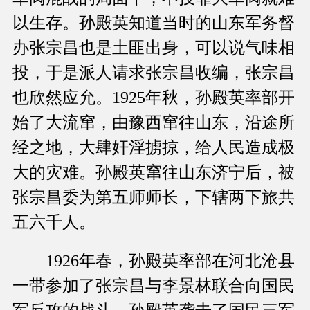
以生存。孙殿英知道当时的山东军务督
办张宗昌也是土匪出身，可以说气味相
投，于是派人请求张宗昌收编，张宗昌
也欣然应允。1925年秋，孙殿英率部开
始了大流窜，由豫西窜往山东，沿途所
经之地，大肆奸淫掳掠，给人民造成极
大的灾难。孙殿英窜往山东济宁后，被
张宗昌委为第五师师长，下辖两下旅共
五六千人。
1926年春，孙殿英率部在河北沧县
一带参加了张宗昌与李景林联合向国民