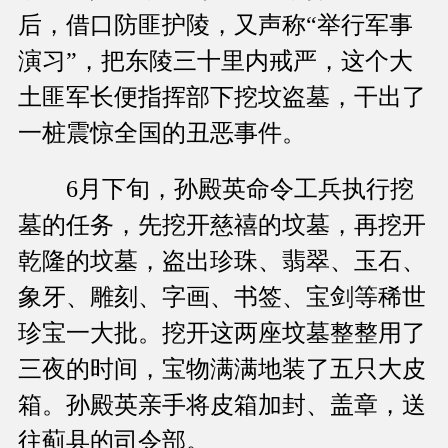
后，借口防匪护陵，又声称“举行军事
演习”，把东陵三十里内戒严，这个大
土匪军长便指挥部下挖坟盗墓，干出了
一桩震惊全国的丑恶事件。
6月下旬，孙殿英命令工兵执行挖
墓的任务，先挖开慈禧的坟墓，再挖开
乾隆的坟墓，盗出珍珠、翡翠、玉石、
象牙、雕刻、字画、书签、宝剑等稀世
珍宝一大批。挖开这两座坟墓整整用了
三夜的时间，宝物满满地装了五只大皮
箱。孙殿英亲手将皮箱加封、盖章，送
往蓟县的司令部。