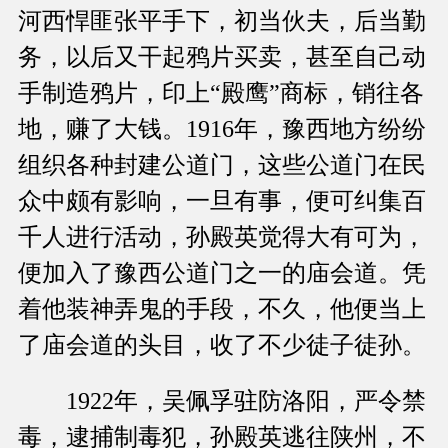
河西悍匪张平手下，初当伙夫，后当勤
务，以后又干起鸦片买卖，甚至自己动
手制造鸦片，印上“殿鹰”商标，销往各
地，赚了大钱。1916年，豫西地方纷纷
组织各种封建公道门，这些公道门在民
众中颇有影响，一旦有事，便可纠集百
千人进行活动，孙殿英觉得大有可为，
便加入了豫西公道门之一的庙会道。凭
着他装神弄鬼的手段，不久，他便当上
了庙会道的头目，收了不少徒子徒孙。
1922年，吴佩孚驻防洛阳，严令禁
毒，逮捕制毒犯，孙殿英逃往陕州，不