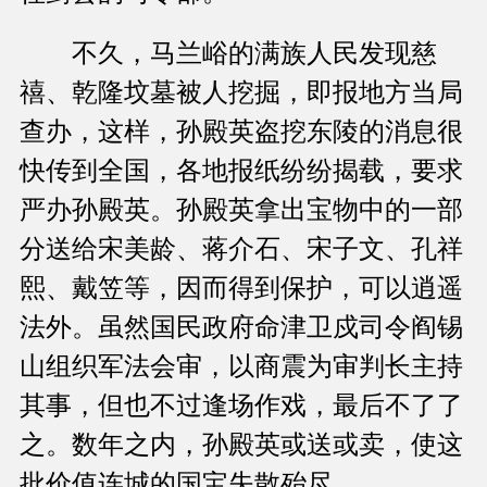
不久，马兰峪的满族人民发现慈
禧、乾隆坟墓被人挖掘，即报地方当局
查办，这样，孙殿英盗挖东陵的消息很
快传到全国，各地报纸纷纷揭载，要求
严办孙殿英。孙殿英拿出宝物中的一部
分送给宋美龄、蒋介石、宋子文、孔祥
熙、戴笠等，因而得到保护，可以逍遥
法外。虽然国民政府命津卫戍司令阎锡
山组织军法会审，以商震为审判长主持
其事，但也不过逢场作戏，最后不了了
之。数年之内，孙殿英或送或卖，使这
批价值连城的国宝失散殆尽。