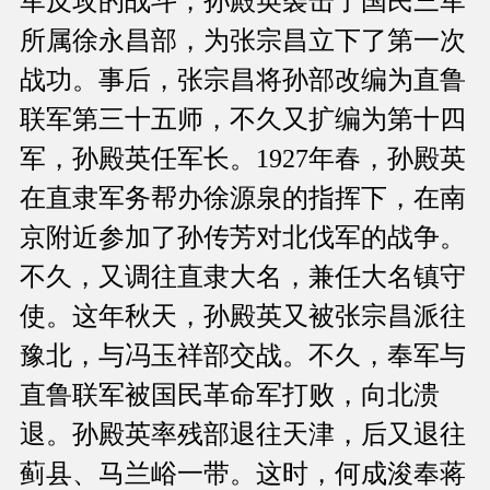
军反攻的战斗，孙殿英袭击了国民三军
所属徐永昌部，为张宗昌立下了第一次
战功。事后，张宗昌将孙部改编为直鲁
联军第三十五师，不久又扩编为第十四
军，孙殿英任军长。1927年春，孙殿英
在直隶军务帮办徐源泉的指挥下，在南
京附近参加了孙传芳对北伐军的战争。
不久，又调往直隶大名，兼任大名镇守
使。这年秋天，孙殿英又被张宗昌派往
豫北，与冯玉祥部交战。不久，奉军与
直鲁联军被国民革命军打败，向北溃
退。孙殿英率残部退往天津，后又退往
蓟县、马兰峪一带。这时，何成浚奉蒋