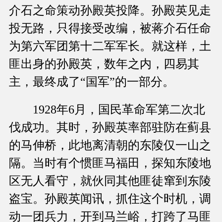
介石之命策动孙殿英投降。孙殿英见走
投无路，只得接受改编，被蒋介石任命
为第六军团第十二军军长。就这样，土
匪出身的孙殿英，数年之内，四易其
主，最终成了“国军”的一部分。
1928年6月，国民革命军第二次北
伐成功。其时，孙殿英率部驻防在蓟县
的马伸桥，此地离清朝的东陵仅一山之
隔。当时有个惯匪马福田，探知东陵地
区无人看守，就伙同其他匪徒窜到东陵
盗宝。孙殿英闻讯，抓住这个时机，调
动一团兵力，开到马兰峪，打跨了马匪