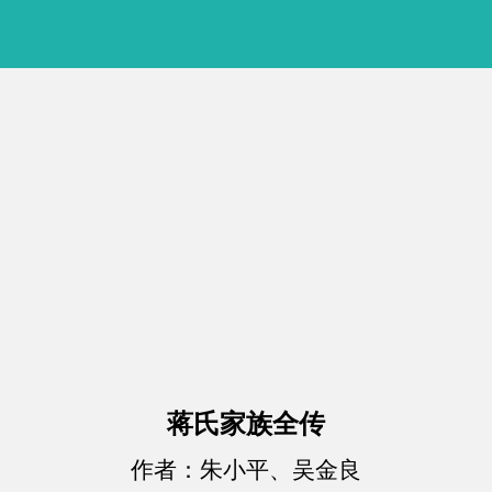
蒋氏家族全传
作者：朱小平、吴金良