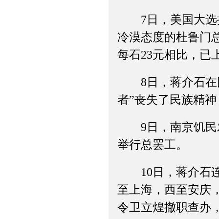
7日，美国大选揭
冷漠态度的杜鲁门总
每石23元相比，已
8日，蒋介石在国
者”丧失了民族精
9日，南京饥民发
举行总罢工。
10日，蒋介石连
至上海，西至安庆
令卫立煌撤职查办