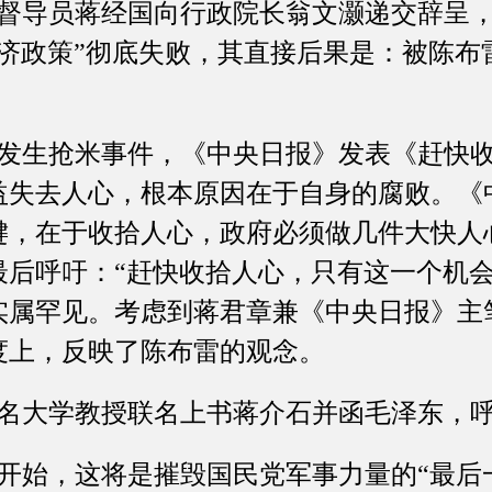
导员蒋经国向行政院长翁文灏递交辞呈，
经济政策”彻底失败，其直接后果是：被陈布
。
生抢米事件，《中央日报》发表《赶快收
益失去人心，根本原因在于自身的腐败。《
键，在于收拾人心，政府必须做几件大快人
最后呼吁：“赶快收拾人心，只有这一个机会
实属罕见。考虑到蒋君章兼《中央日报》主
度上，反映了陈布雷的观念。
大学教授联名上书蒋介石并函毛泽东，呼
始，这将是摧毁国民党军事力量的“最后