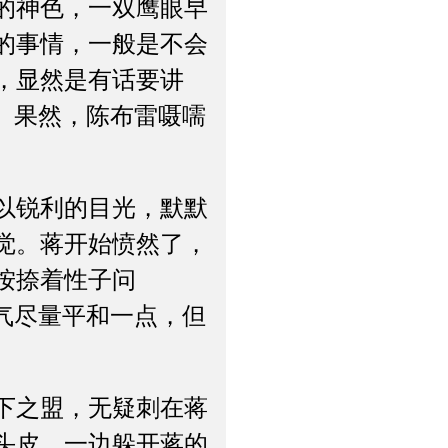
的神色，一双鹰眼早
的事情，一般是不会
，显然是有话要讲
。果然，陈布雷嗫嚅
以锐利的目光，默默
觉。蒋开始愤然了，
按捺着性子问
气尽量平和一点，但
下之盟，无疑刺在蒋
头皮，一边躲开蒋的