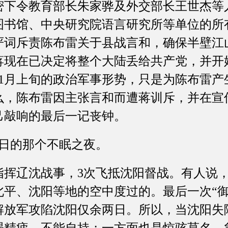
密下令教育部长朱家骅及外交部长王世杰等
图书馆、中央研究院语言研究所等单位的所
严词斥责陈布雷关于县战言和，确保半壁江
蒋现在已决定将整个大陆丢给共产党，并开
11月上旬的政治军事形势，只是为陈布雷产
么，陈布雷因主张言和而遭蒋训斥，并在宣
己敲响的最后一记丧钟。
日的那个不眠之夜。
挥辽沈战事，3次飞抵沈阳督战。有人说
北平、沈阳等地的空中度过的。最后一次“御
民解放军攻陷沈阳仅余两日。所以，当沈阳
竭精疲，不能自持；一方面也是惊骇莫名，