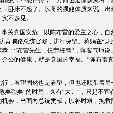
止，卧床不起了。以蒋的强健体质来说，出现
，实不多见。
事关党国安危，以陈布雷的爱主之心，自
夜访黄埔路总统官邸，进行探望。蒋躺在“龙
恭：“布雷先生，仅劳枉驾”，蒋客气地说
。介公的健康，就是党国的幸福。”陈布雷
，看望固然也是看望，但也还顺带着另
危矣殆矣”的时局，久有“大计”，只是不
的机会，当面向总统贡献，以补时艰，挽救