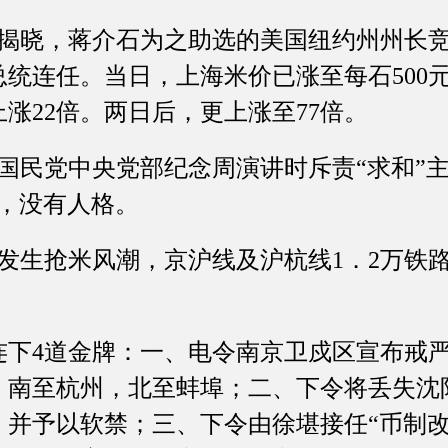
晓，蒋介石为之助选的美国纽约州州长竞
统连任。当日，上海米价已涨至每石500
上涨22倍。两日后，更上涨至77倍。
民党中央党部纪念周演讲时斥责“求和”主
神，没有人格。
生抢米风潮，京沪线及沪杭线1．2万铁
下4道金牌：一、电令南京卫戍区宣布戒
，南至杭州，北至蚌埠；二、下令将丢失沈阳
，并予以软禁；三、下令由徐堪接任“币制改