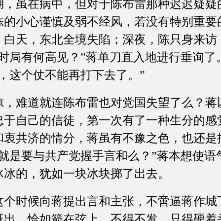
虽在病中，但对于陈布雷那种迟迟疑疑
陈的小心谨慎及弱不经风，若没有特别重要
。白天，东北全境失陷；深夜，陈只身来访
对时局有何高见？”蒋单刀直入地进行垂询了
，这个仗不能再打下去了。”
难道就连陈布雷也对党国失望了么？蒋
忠于自己的信徒，第一次有了一种生分的感
来和衷共济的情分，蒋虽有不豫之色，也还是
不就是要与共产党握手言和么？”蒋本想使语
冰冰的，犹如一块冰块掷了出去。
时候向蒋提出言和主张，不啻逼蒋作城
既出，恰如箭在弦上，不得不发，只得硬着