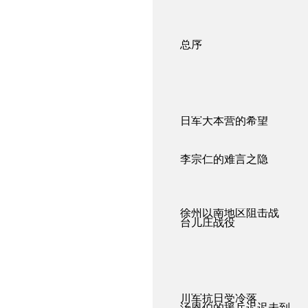
总序
日军大本营的希望
李宗仁的难言之隐
徐州以南地区阻击战
台儿庄战役
川军抗日受冷落
汤恩伯的援兵迟迟未到