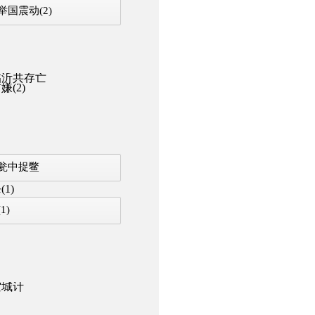
国震动(2)
临沂共存亡
(2)
瓮中捉鳖
1)
1)
空城计