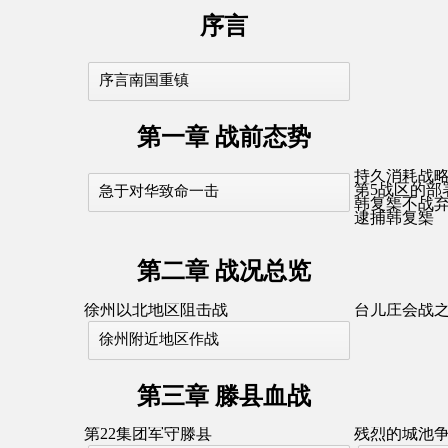
序言
序言南国重镇
第一章 战前态势
持久消耗战
第5战区的部
急于对华致命一击
韩复榘不战
逮捕韩复榘
第二章 战况总览
徐州以北地区阻击战
台儿庄会战
徐州附近地区作战
第三章 滕县血战
第22集团军守滕县
残烈的城池