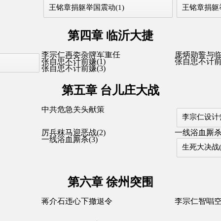
王铭章捐躯举国震动(1)
王铭章捐躯举
第四章 临沂大捷
李宗仁再委杂牌军重任
庞炳勋誓与
张自忠不计前嫌(1)
张自忠不计前嫌
张自忠不计前嫌(3)
第五章 台儿庄大战
中共危急关头献策
李宗仁设计
厉兵秣马迎恶战(2)
一线浴血厮杀(
一线浴血厮杀(3)
生死大决战(
第六章 徐州突围
蒋介石违心下撤退令
李宗仁智唱