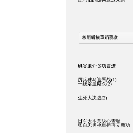
板垣骄横重蹈覆辙
矶谷廉介贪功冒进
厉兵秣马迎恶战(1)
一线浴血厮杀(2)
生死大决战(2)
日军大本营决心雪耻
张自忠勇挑重担再立新功