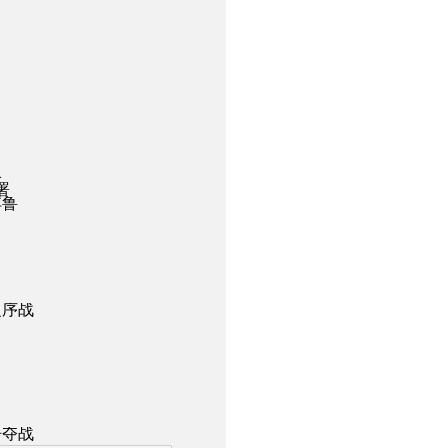
略
署
弃鲁
之序战
争夺战