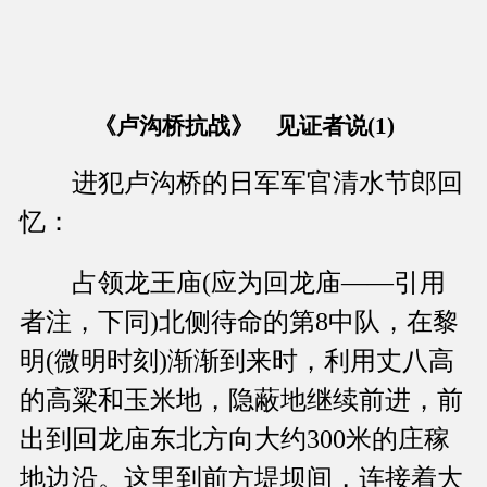
《卢沟桥抗战》 见证者说(1)
进犯卢沟桥的日军军官清水节郎回
忆：
占领龙王庙(应为回龙庙——引用
者注，下同)北侧待命的第8中队，在黎
明(微明时刻)渐渐到来时，利用丈八高
的高粱和玉米地，隐蔽地继续前进，前
出到回龙庙东北方向大约300米的庄稼
地边沿。这里到前方堤坝间，连接着大