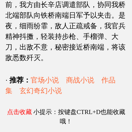
前，我方由长辛店调遣部队，协同我桥
北端部队向铁桥南端日军予以夹击。是
夜，细雨纷霏，敌人正疏戒备，我官兵
精神抖擞，轻装持步枪、手榴弹、大
刀，出敌不意，秘密接近桥南端，将该
敌悉数歼灭。
·
推荐：
官场小说
商战小说
作品
集
玄幻奇幻小说
点击收藏
小提示：按键盘CTRL+D也能收藏
哦！