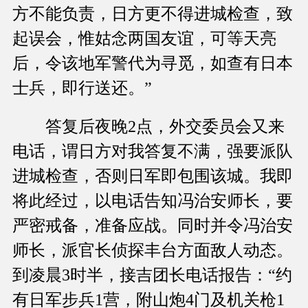
方不能负责，日方更不得进城检查，致
起误会，惟姑念两国友谊，可等天亮
后，令该地军警代为寻觅，如查有日本
士兵，即行送还。”
答复后夜晚2点，外交委员会又来
电话，谓日方对我答复不满，强要派队
进城检查，否则日军即包围该城。我即
将此经过，以电话告知冯治安师长，要
严密戒备，准备应战。同时并令冯治安
师长，派官长侦探丰台方面敌人动态。
到凌晨3时半，接吉团长电话报告：“约
有日军步兵1营，附山炮4门及机关枪1