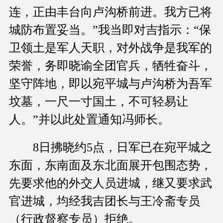
连，正由丰台向卢沟桥前进。我方已将
城防布置妥当。”我当即对吉指示：“保
卫领土是军人天职，对外战争是我军的
荣誉，务即晓谕全团官兵，牺牲奋斗，
坚守阵地，即以宛平城与卢沟桥为吾军
坟墓，一尺一寸国土，不可轻易让
人。”并以此处置通知冯师长。
8日拂晓约5点，日军已在宛平城之
东面，东南面及东北面展开包围态势，
先要求他的外交人员进城，继又要求武
官进城，均经我吉团长与王冷斋专员
（行政督察专员）拒绝。