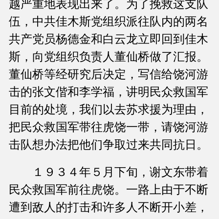
越严重地表现出来了。为了挽救这支队
伍，中共佳木斯党组织派往队内的两名
共产党员杨德金和白云龙立即回到佳木
斯，向党组织负责人董仙桥做了汇报。
董仙桥等经研究后决定，写信给饶河游
击的张文偕和李学福，讲明民众救国军
目前的处境，我们以去苏求援为理由，
把民众救国军带往虎饶一带，请饶河游
击队想办法把他们争取过来共同抗日。
１９３４年５月下旬，谢文东带着
民众救国军前往虎饶。一路上由于不断
遭到敌人的打击和许多人不断开小差，