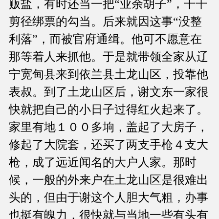
贩盐，有时还当一把“业余胡子”，干干
剪径绑票的勾当。后来就因这事“没整
利落”，而被官府通缉。他可不愿意在
那等着人来抓他。于是就带领全家从辽
宁宽甸县来到依兰县土龙山区，投靠他
表叔。到了土龙山区后，谢文东一家很
快就把自己的小日子过得红火起来了。
家里有地１００多垧，盖起了大房子，
修起了大院套，还买了两支手枪４支大
枪，成了远近闻名的大户人家。那时
候，一般的外来户在土龙山区是很难出
头的，但由于谢这个人胆大气粗，办事
也挺有魄力，很快就与当地一些有头有