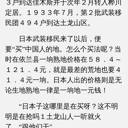
３户到达佳木斯并于次年２月转入桦川
定居。１９３３年７月，第２批武装移
民团４９４户到达土龙山区。
日本武装移民来了以后，便
要“买”中国人的地。怎么个买法呢？当
时在依兰县一垧熟地价格在５８．４～
１２１．４元，就是最差的荒地也要４
１．４元一垧。日本人出的价格则是无
论生地熟地一律是一垧地一元钱！
“日本子这哪里是在买呀？这不明
明是在抢吗１土龙山人一听就火
了。“跟他们干"