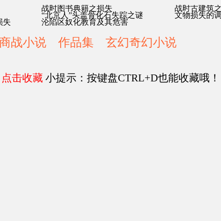
战时图书典籍之损失
战时古建筑
“北京人”头盖骨化石失踪之谜
文物损失的
损失
沦陷区奴化教育及其危害
商战小说
作品集
玄幻奇幻小说
点击收藏
小提示：按键盘CTRL+D也能收藏哦！