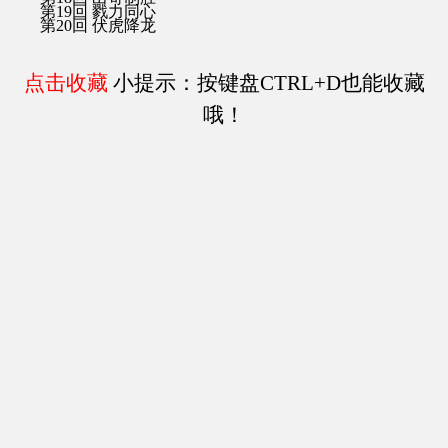
第19回 戮力同心
第20回 伏虎降龙
点击收藏
小提示：按键盘CTRL+D也能收藏
哦！