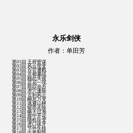
永乐剑侠
作者：单田芳
第01回 王府密谋
第02回 风云突变
第03回 百官遭戮
第04回 京都鏖战
第05回 顾此失彼
第06回 昙花一现
第07回 跟踪追击
第08回 虎穴逢险
第09回 古刹风云
第10回 瞬息万变
第11回 逃避山林
第12回 铤而走险
第13回 瞒天过海
第14回 腹中开花
第15回 随机应变
第16回 虎口拔牙
第17回 节外生枝
第18回 出奇制胜