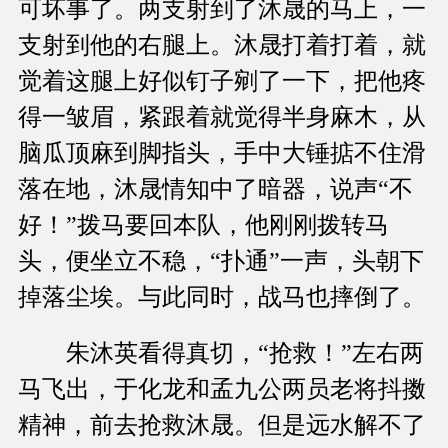
可坏事了。两支射到了沐晟的马上，一
支射到他的右腿上。沐晟打着打着，就
觉着这腿上好似钉子剜了一下，把他疼
得一皱眉，紧跟着就觉得半身麻木，从
脑瓜顶麻到脚指头，手中大锤掂不住滑
落在地，沐晟情知中了暗器，说声“不
好！”拨马要回本队，他刚刚拨转马
头，便坐立不稳，“扑通”一声，头朝下
掉落尘埃。与此同时，战马也摔倒了。
朱沐英看得真切，“抢救！”左右两
马飞出，于化龙和孟九公两员老将抖擞
精神，前去抢救沐晟。但是远水解不了