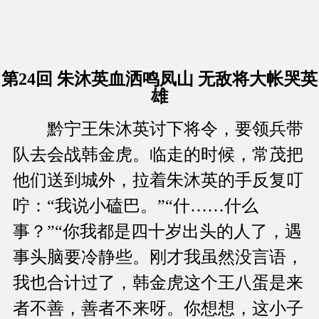
第24回 朱沐英血洒鸣凤山 无敌将大帐哭英
雄
黔宁王朱沐英讨下将令，要领兵带
队去会战韩金虎。临走的时候，常茂把
他们送到城外，拉着朱沐英的手反复叮
咛：“我说小磕巴。”“什……什么
事？”“你我都是四十岁出头的人了，遇
事头脑要冷静些。刚才我虽然没言语，
我也合计过了，韩金虎这个王八蛋是来
者不善，善者不来呀。你想想，这小子