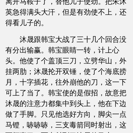
离开马鞍子了，替他儿子使劲。把朱沐
英急得满头大汗，但是有劲使不上，还
得看儿子的。
沐晟跟韩宝大战了三十几个回合没
有分出输赢。韩宝眼睛一转，计上心
头。他使了个盖顶三刀，立劈华山，外
挂两肋；沐晟抡开双锤，使了个海底捞
月，十字插花，往外崩他的刀，这一下
可上了当了。韩宝使的是假招，故意把
沐晟的注意力都集中到头上，他在下边
做了手脚。只见他选好方向，脚尖一点
马镫，哧哧哧，三支毒箭同时射出，这