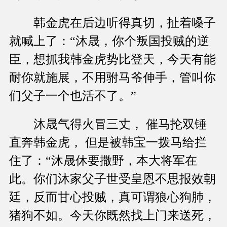
韩金虎在后边听得真切，扯着嗓子
就喊上了：“沐晟，你个叛国投贼的逆
臣，想抓我韩金虎势比登天，今天有能
耐你就施展，不用驸马爷伸手，管叫你
们父子一个也活不了。”
沐晟气得火冒三丈， 催马抡双锤
直奔韩金虎， 但是被韩宝一拨马给拦
住了：“沐晟休要撒野，本大将军在
此。你们沐家父子世受皇恩不思报效朝
廷，反而甘心投贼，真可谓狼心狗肺，
猪狗不如。今天你既然找上门来送死，