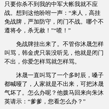
只要你杀不到我的中军大帐我就不应
战。想到这他吩咐一声：“来人，高挂
免战牌，严加防守，闭门不战。哪个不
遵将令，杀无赦！”“喳！”
免战牌挂出来了。不管你沐晟怎样
叫骂，韩金虎只装没听见，他就是闭门
不出，你爱怎样骂就怎样骂。
沐晟一直叫骂了一个多时辰，嗓子
都喊哑了，人家就是不出来，可把沐晟
气坏了。怎么办呢？他拨马回来向朱沐
英请示：“爹爹，您看怎么办？”