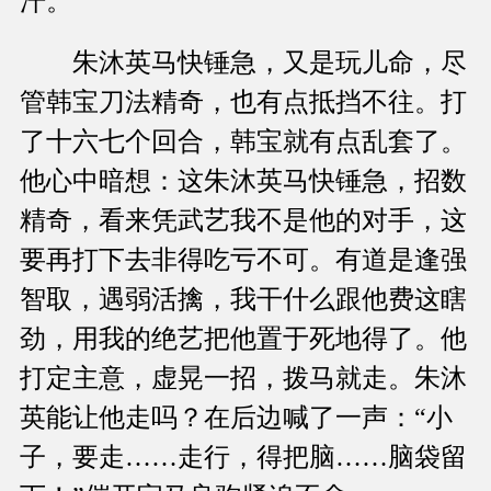
汗。
朱沐英马快锤急，又是玩儿命，尽
管韩宝刀法精奇，也有点抵挡不往。打
了十六七个回合，韩宝就有点乱套了。
他心中暗想：这朱沐英马快锤急，招数
精奇，看来凭武艺我不是他的对手，这
要再打下去非得吃亏不可。有道是逢强
智取，遇弱活擒，我干什么跟他费这瞎
劲，用我的绝艺把他置于死地得了。他
打定主意，虚晃一招，拨马就走。朱沐
英能让他走吗？在后边喊了一声：“小
子，要走……走行，得把脑……脑袋留