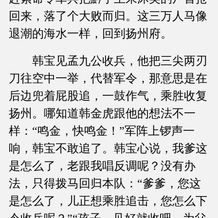
回来，落了个大败而归。这三万人马像
退潮的海水一样，回到扬州府。
韩宝见孟九公收兵，他把三尖两刃
刀往空中一举，代替军令，那意思是在
后边兜着屁股追，一鼓作气，乘胜收复
扬州。哪知道韩金虎跟他的想法不一
样：“鸣金，快鸣金！”军阵上锣声一
响，韩宝不敢追了。韩宝心说，我爹这
是怎么了，老跟我唱反调呢？没有办
法，只得拨马回归本队：“爹爹，您这
是怎么了，儿正想乘胜追击，您怎么下