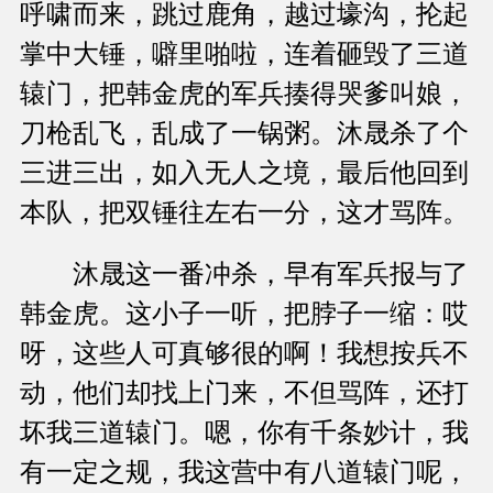
呼啸而来，跳过鹿角，越过壕沟，抡起
掌中大锤，噼里啪啦，连着砸毁了三道
辕门，把韩金虎的军兵揍得哭爹叫娘，
刀枪乱飞，乱成了一锅粥。沐晟杀了个
三进三出，如入无人之境，最后他回到
本队，把双锤往左右一分，这才骂阵。
沐晟这一番冲杀，早有军兵报与了
韩金虎。这小子一听，把脖子一缩：哎
呀，这些人可真够很的啊！我想按兵不
动，他们却找上门来，不但骂阵，还打
坏我三道辕门。嗯，你有千条妙计，我
有一定之规，我这营中有八道辕门呢，