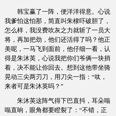
韩宝赢了一阵，便洋洋得意。心说
我爹怕这怕那，简直叫朱棣吓破胆了，
怎么样，我没费吹灰之力就斩了一员大
将，再加把劲，他们还活得了吗？他正
美呢，一马飞到面前，他仔细一看，认
得是朱沐英，心说我把你们爷俩一块捎
着，决不能让你回去。想到这他带坐骑
晃动三尖两刃刀，用刀尖一指：“呔，
来者可是朱沐英吗？”
朱沐英这阵气得下巴直抖，耳朵嗡
嗡直响，眼角都要瞪裂了：“不错，正