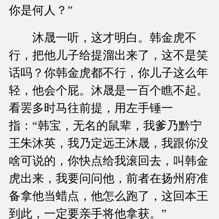
你是何人？”
沐晟一听，这才明白。韩金虎不
行，把他儿子给提溜出来了，这不是笑
话吗？你韩金虎都不行，你儿子这么年
轻，他会个屁。沐晟是一百个瞧不起。
看罢多时马往前提，用左手锤一
指：“韩宝，无名的鼠辈，我爹乃黔宁
王朱沐英，我乃定远王沐晟，我跟你没
啥可说的，你快点给我滚回去，叫韩金
虎出来，我要问问他，前者在扬州府准
备拿他当蜡点，他怎么跑了，这回本王
到此，一定要亲手将他拿获。”