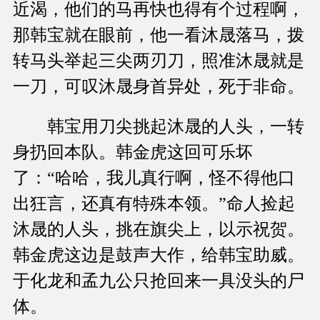
近渴，他们的马再快也得有个过程啊，
那韩宝就在眼前，他一看沐晟落马，拨
转马头举起三尖两刃刀，照准沐晟就是
一刀，可叹沐晟身首异处，死于非命。
韩宝用刀尖挑起沐晟的人头，一转
身扔回本队。韩金虎这回可乐坏
了：“哈哈，我儿真行啊，怪不得他口
出狂言，还真有特殊本领。”命人捡起
沐晟的人头，挑在旗尖上，以示祝贺。
韩金虎这边是鼓声大作，给韩宝助威。
于化龙和孟九公只抢回来一具没头的尸
体。