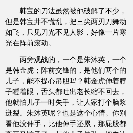
韩宝的刀法虽然被他破解了不少，
但是韩宝井不慌乱，把三尖两刃刀舞动
如飞，只见刀光不见人影，好像一片寒
光在阵前滚动。
两旁观战的，一个是朱沐英，一个
是韩金虎；阵前交锋的，是他们两个的
儿子，能不提心吊胆吗？韩金虎伸着脖
子瞪着眼，舌头都吐出老长缩不回去，
他就怕儿子一时失手，让人家打个脑浆
迸裂。朱沐英呢？也是这个心情。你别
看他没伸手，比他伸手还累，那屁股都