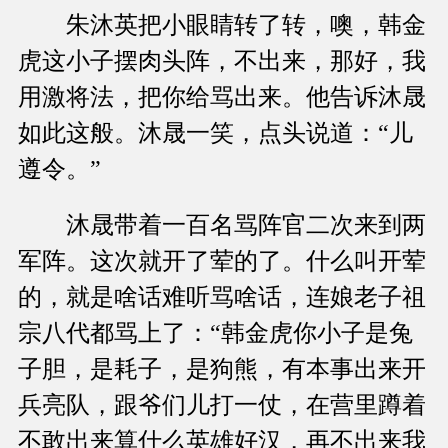
朱沐英把小眼睛转了转，噢，韩金
虎这小子摆肉头阵，不出来，那好，我
用激将法，把你给骂出来。他告诉沐晟
如此这般。沐晟一笑，点头说道：“儿
遵令。”
沐晟带着一百名骂阵官二次来到两
军阵。这次就开了荤的了。什么叫开荤
的，就是啥话难听骂啥话，连娘老子祖
宗八代都骂上了：“韩金虎你小子是兔
子胆，是耗子，是狗熊，有本事出来开
兵亮队，跟爷们儿打一仗，在营里蹲着
不敢出来算什么英雄好汉，再不出来我