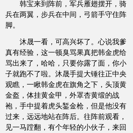
韩宝来到阵前，军兵雁翅摆开，骑
兵在两翼，步兵在中间，弓箭手守住阵
脚。
沐晟一看，可高兴坏了。心说我爹
真有经验，这一顿臭骂果真把韩金虎给
骂出来了，哈哈，只要你露了面，你小
子就跑不了啦。沐晟手提大锤往正中央
观瞧，一瞅韩金虎在旗角之下，头顶黄
金盔，体挂黄金甲，外罩杏黄缎的战
袍，手中提着虎头錾金枪，但是他没有
过来，远远地站在阵后。往阵前观看，
见一马蹚翻，有个年轻的小伙子，来回