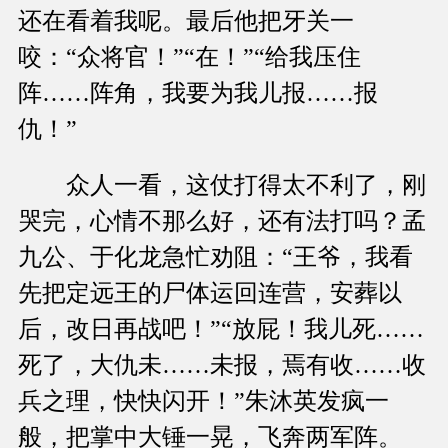
还在看着我呢。最后他把牙关一
咬：“众将官！”“在！”“给我压住
阵……阵角，我要为我儿报……报
仇！”
众人一看，这仗打得太不利了，刚
哭完，心情不那么好，还有法打吗？孟
九公、于化龙急忙劝阻：“王爷，我看
先把定远王的尸体运回连营，安葬以
后，改日再战吧！”“放屁！我儿死……
死了，大仇未……未报，焉有收……收
兵之理，快快闪开！”朱沐英发疯一
般，把掌中大锤一晃，飞奔两军阵。