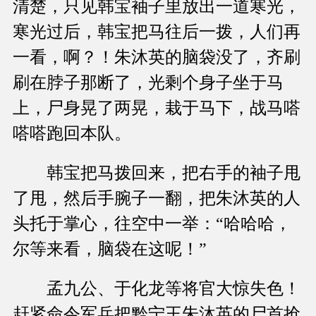
清楚，只见韩宝袖子里放出一道寒光，
寒光过后，韩宝把马往后一拨，人们再
一看，啊？！朱沐英的脑袋没了，齐刷
刷在脖子那断了，光剩个身子坐于马
上，尸身晃了两晃，栽于马下，战马嗒
嗒嗒跑回本队。
韩宝把马拨回来，把右手的袖子甩
了甩，然后手腕子一翻，把朱沐英的人
头托于掌心，往空中一举：“哈哈哈，
尔等来看，脑袋在这呢！”
孟九公、于化龙等将官大惊失色！
赶紧命令军兵把黔宁王朱沐英的尸首抢