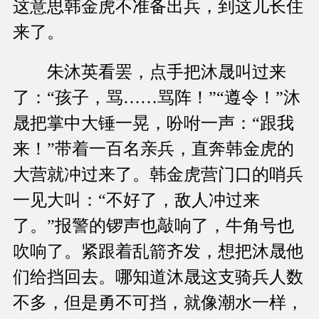
这意思韩金虎不准备出兵，到这儿长住
来了。
朱沐英看罢，点手把沐晟叫过来
了：“孩子，骂……骂阵！”“遵令！”沐
晟把掌中大锤一晃，吩咐一声：“跟我
来！”带着一百名亲兵，直奔韩金虎的
大营就冲过来了。韩金虎营门口的哨兵
一见大叫：“不好了，敌人冲过来
了。”报警的锣声也敲响了，牛角号也
吹响了。紧跟着乱箭齐发，想把沐晟他
们给挡回去。哪知道沐晟这支骑兵人数
不多，但是勇不可挡，就像潮水一样，