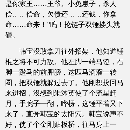
是你家王……王爷。小兔崽子，杀人
偿……偿命，欠债还……还钱，你拿
命……命来！”呜！抡链子双锤搂头就
砸。
韩宝没敢拿刀往外招架，他知道锤
棍之将不可力敌。他左脚一端马镫，右
脚一蹬马的前胛膀，这匹马滴溜一转
圈，把双锤就躲过去了。他刚想投回马
来进招，没想到朱沐英使了个流星赶
月，手腕子一翻，哗楞，这锤平着又下
来了，直奔韩宝的太阳穴。韩宝说声不
好，使了个金刚贴板桥，往马身上一