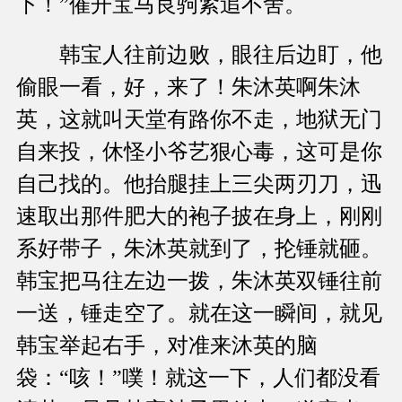
下！”催开宝马良驹紧追不舍。
韩宝人往前边败，眼往后边盯，他
偷眼一看，好，来了！朱沐英啊朱沐
英，这就叫天堂有路你不走，地狱无门
自来投，休怪小爷艺狠心毒，这可是你
自己找的。他抬腿挂上三尖两刃刀，迅
速取出那件肥大的袍子披在身上，刚刚
系好带子，朱沐英就到了，抡锤就砸。
韩宝把马往左边一拨，朱沐英双锤往前
一送，锤走空了。就在这一瞬间，就见
韩宝举起右手，对准来沐英的脑
袋：“咳！”噗！就这一下，人们都没看