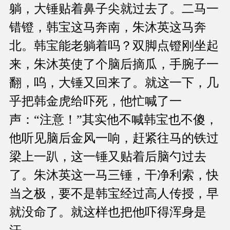
躺，大锤贴着鼻子尖就过去了。二马一
错镫，韩宝这马奔南，朱沐英这马奔
北。韩宝能老躺着吗？双脚点镫刚坐起
来，朱沐英使了个脑后摘瓜，手腕子一
翻，呜，大锤又回来了。就这一下，几
乎把韩金虎给吓死，他忙喊了一
声：“注意！”其实他不喊韩宝也不傻，
他听见脑后金风一响，赶紧往马的铁过
梁上一趴，这一锤又贴着后脑勺过去
了。朱沐英这一马三锤，干净利索，快
当之极，要不是韩宝经过高人传授，早
就没命了。就这样也把他吓得浑身是