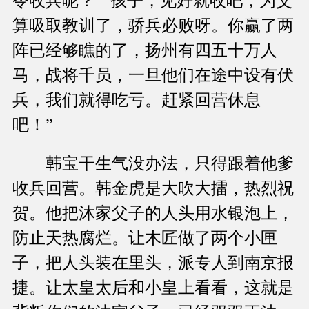
令收兵呢？”“孩子，见好就收吧，为父
算吸取教训了，骄兵必败呀。你赢了两
阵已经够瞧的了，扬州有四五十万人
马，战将千员，一旦他们在途中设有伏
兵，我们就得吃亏。赶紧回营休息
吧！”
韩宝干生气没办法，只得跟着他爹
收兵回营。韩金虎是大吹大擂，热烈祝
贺。他把沐家父子的人头用水银泡上，
防止天热腐烂。让木匠做了两个小匣
子，把人头装在里头，派专人到南京报
捷。让太皇太后和小皇上看看，这就是