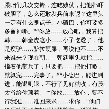
跟咱们几次交锋，连吃败仗，把他都吓
破胆了，怎么还敢发兵前来呢？这里头
一定有什么鬼点子。小磕巴，你可要多
多留神哪。”“你放……放心吧，我算把
韩……韩金虎这小……小子吃透了，他
是瘦驴……驴拉硬屎，再说他不……不
来谁来？现在朝……朝廷里头就指……
指着他带兵了，只要把……把他打败，
就算完……完事了。”“小磕巴，能进则
进，能退则退，不行了见好就收，有茂
太爷给你顶着。”“你放……放心，要不
行我准……准回来求……求你。”他们