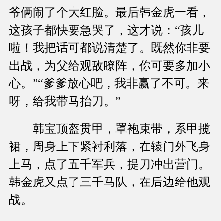
爷俩闹了个大红脸。最后韩金虎一看，
这孩子都快要急哭了，这才说：“孩儿
啦！我把话可都说清楚了。既然你非要
出战，为父给观敌瞭阵，你可要多加小
心。”“爹爹放心吧，我非赢了不可。来
呀，给我带马抬刀。”
韩宝顶盔贯甲，罩袍束带，系甲揽
裙，周身上下紧衬利落，在辕门外飞身
上马，点了五千军兵，提刀冲出营门。
韩金虎又点了三千马队，在后边给他观
战。