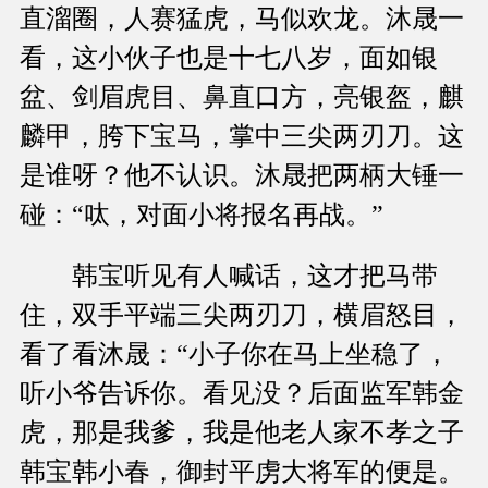
直溜圈，人赛猛虎，马似欢龙。沐晟一
看，这小伙子也是十七八岁，面如银
盆、剑眉虎目、鼻直口方，亮银盔，麒
麟甲，胯下宝马，掌中三尖两刃刀。这
是谁呀？他不认识。沐晟把两柄大锤一
碰：“呔，对面小将报名再战。”
韩宝听见有人喊话，这才把马带
住，双手平端三尖两刃刀，横眉怒目，
看了看沐晟：“小子你在马上坐稳了，
听小爷告诉你。看见没？后面监军韩金
虎，那是我爹，我是他老人家不孝之子
韩宝韩小春，御封平虏大将军的便是。