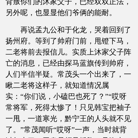
背叛你们的沐家父子，已经双双正法，
另外呢，也显显他们爷俩的能耐。
再说孟九公和于化龙，哭着回到了
扬州府。等到了帅府门前，甩镫下马，
二老将前去报信儿。实质上沐家父子阵
亡的消息，已经由探马蓝旗传到帅府，
人们半信半疑。常茂头一个出来了，一
瞅二老将这样子，就知道情况属
实：“你们说，小磕巴也死了？”“哎呀
常将军，死得太惨了！只见韩宝把袖子
一甩，一道寒光，黔宁王的人头就不见
了。”常茂闻听“哎呀”一声，当时就背