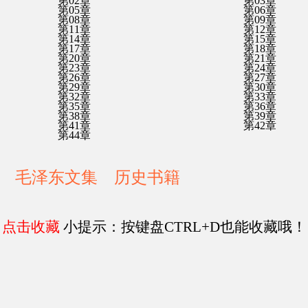
第02章
第03章
第05章
第06章
第08章
第09章
第11章
第12章
第14章
第15章
第17章
第18章
第20章
第21章
第23章
第24章
第26章
第27章
第29章
第30章
第32章
第33章
第35章
第36章
第38章
第39章
第41章
第42章
第44章
毛泽东文集
历史书籍
点击收藏
小提示：按键盘CTRL+D也能收藏哦！