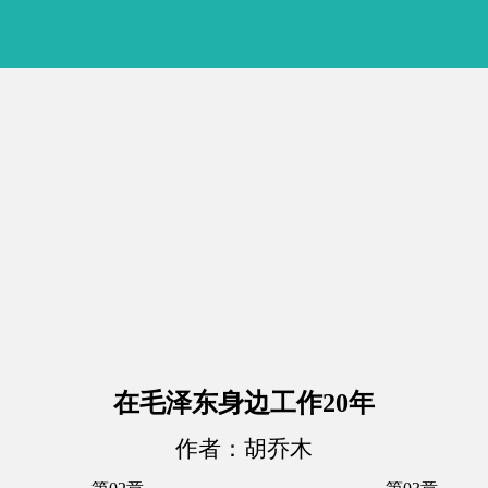
在毛泽东身边工作20年
作者：胡乔木