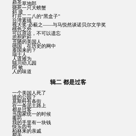
想念草地郎
烧死一只大螃蟹
斜 坡
打开二二八的“黑盒子”
台湾素描
视大奖·必藐之——与马悦然谈诺贝尔文学奖
桃色之外
可以原谅，不可以遗忘
思想栏杆
丑陋的美国人
德国，在历史的网中
泰国来的？
瑞士人
人道难为
猫川幼儿园
阿 敏
人的味道
辑二 都是过客
一个美国人死了
谁的公园？
莫斯科有条街
在一条泥土路上
都是过客
当国家统一的时候
毒药
我的手里有一块钱
快乐四号
柏林来的亲戚
帮手