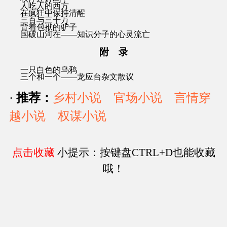
人吃人的西方
在疯狂中保持清醒
三百与三十万
背着包袱的驴子
国破山河在——知识分子的心灵流亡
附 录
一只白色的乌鸦
三个和一个——龙应台杂文散议
·
推荐：
乡村小说
官场小说
言情穿
越小说
权谋小说
点击收藏
小提示：按键盘CTRL+D也能收藏
哦！