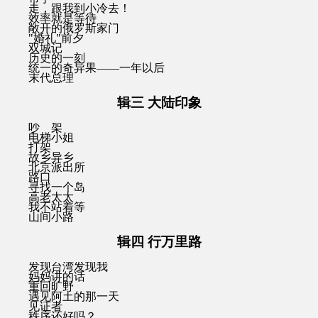
走，跟我到小冷去！
效率就是等待
敞开的俄罗斯家门
"婚礼"前夕
双城记
历史的一刻
统一的奇异果——一年以后
末代总理
辑三 大陆印象
吵 架
电梯小姐
打架
故乡异乡
北京派出所
路口
寻找一个岛
高老太太
我不站着等
山间小路
辑四 行万里路
发现台湾发现我
妈妈讲的话
重回旷野
遇见阿土的那一天
见证者
秩序还好吗？