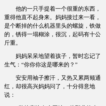
他的一只手提着一个很重的东西，
重得他直不起身来。妈妈接过来一看，
是个断掉的什么机器里头的螺旋，铁做
的，锈得一塌糊涂，很沉，起码有十公
斤重。
妈妈呆呆地望着孩子，暂时忘记了
生气：“你你你这是哪来的？”
安安用袖子擦汗，又热又累两颊通
红，却很高兴妈妈问了，十分得意地
说：