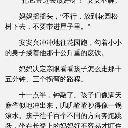
“把它带进去放好呀！”安安不解。
妈妈摇摇头，“不行，放到花园松
树下去，不要带进屋子里。”
安安兴冲冲地往花园跑，勾着小小
的身子搂着他那十公斤重的废铁。
妈妈决定亲眼看看孩子怎么走那十
五分钟、三个拐弯的路程。
十一点半，钟敲了。孩子们像满天
麻雀似地冲出来，叽叽喳喳吵得像一锅
滚水。孩子往千百个不同的方向奔跑跳
跃，坐在长凳上的妈妈好不容易才盯住