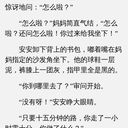
惊讶地问：“怎么啦？”
“怎么啦？”妈妈简直气结，“怎么
啦？还问怎么啦！你过来给我坐下！”
安安卸下背上的书包，嘟着嘴在妈
妈指定的沙发角坐下。他的球鞋一层
泥，裤膝上一团灰，指甲里全是黑的。
“你到哪里去了？”审问开始。
“没有呀！”安安睁大眼睛。
“只要十五分钟的路，你走了一小