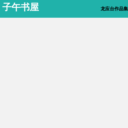
子午书屋
龙应台作品集