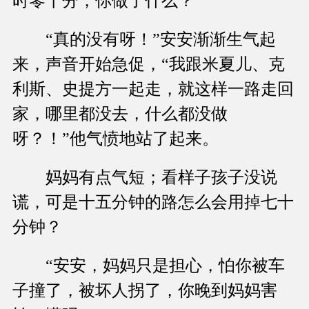
时零十分，你做了什么？”
“真的没有呀！”安安渐渐生气起
来，声音开始急促，“我跟米夏儿、克
利斯、史提方一起走，就这样一路走回
家，哪里都没去，什么都没做
呀？！”他气愤地站了起来。
妈妈有点气短；看样子孩子没说
谎，可是十五分钟的路怎么会用掉七十
分钟？
“安安，妈妈只是担心，怕你被车
子撞了，被坏人拐了，你晚到妈妈害