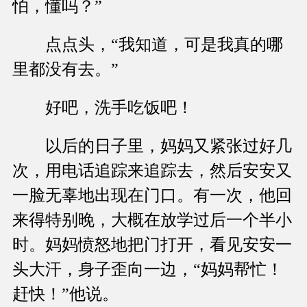
怕，懂吗？”
点点头，“我知道，可是我真的哪
里都没有去。”
好吧，洗手吃饭吧！
以后的日子里，妈妈又紧张过好几
次，用电话追踪来追踪去，然后安安又
一脸无辜地出现在门口。有一次，他回
来得特别晚，大概在放学过后一个半小
时。妈妈愤怒地把门打开，看见安安一
头大汗，身子歪向一边，“妈妈帮忙！
赶快！”他说。