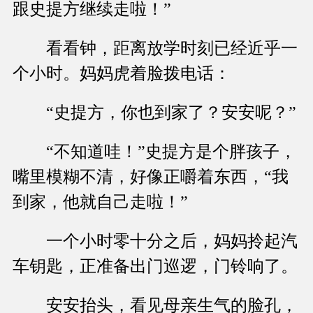
跟史提方继续走啦！”
看看钟，距离放学时刻已经近乎一
个小时。妈妈虎着脸拨电话：
“史提方，你也到家了？安安呢？”
“不知道哇！”史提方是个胖孩子，
嘴里模糊不清，好像正嚼着东西，“我
到家，他就自己走啦！”
一个小时零十分之后，妈妈拎起汽
车钥匙，正准备出门巡逻，门铃响了。
安安抬头，看见母亲生气的脸孔，