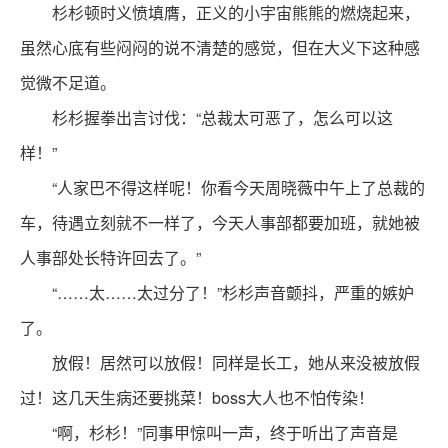
杉杉顿时义愤填膺，正义的小宇宙熊熊的燃烧起来，
虽然心底有些闷闷的说不清楚的感觉，但在大义下这种感
觉微不足道。
杉杉握拳出言讨伐：“总裁太可恶了，怎么可以这
样！”
“人家巴不得这样呢！你看今天周晓薇中午上了总裁的
车，待遇立刻就不一样了，今天人事部都要加班，就她被
人事部处长特许回去了。”
“……太……太过分了！”杉杉声音颤抖，严重的嫉妒
了。
放假！居然可以放假！同样是长工，她从来没被放假
过！这几天生病还要挑菜！boss大人也不怕传染！
“啊，杉杉！”同事甲惊叫一声，终于听出了声音是