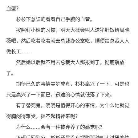
血型？
杉杉下意识的看着自己手腕的血管。
按照封小姐的习惯，明天大概会叫人送猪肝饭给周晓
薇吧，然后吃着吃着就去总裁办公室吃，顺便给总裁大人
做长工……
然后她以后就不用去总裁大人那报到了，彻底解放
了。
期待已久的事情美梦成真，杉杉高兴了一下，可是也
只是高兴了一下而已，迅速的心情就低落了下来。
有了替死鬼，明明是值得开心的事情，为什么她就觉
得胸闷得难受，提不起精神来呢？
为什么……会有一种被弃养了的感觉呢？
下班后回到家，杉杉还是没有摆脱那种叫人讨厌的情