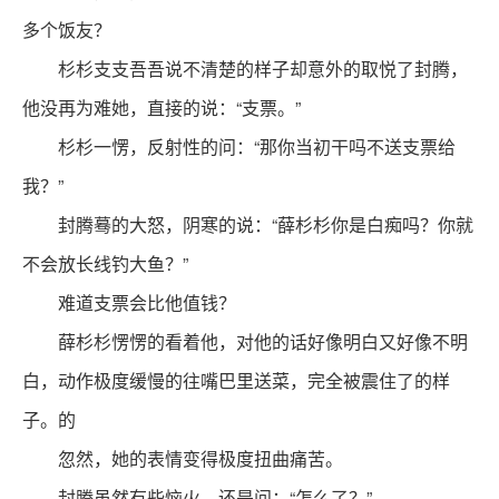
多个饭友？
杉杉支支吾吾说不清楚的样子却意外的取悦了封腾，
他没再为难她，直接的说：“支票。”
杉杉一愣，反射性的问：“那你当初干吗不送支票给
我？”
封腾蓦的大怒，阴寒的说：“薛杉杉你是白痴吗？你就
不会放长线钓大鱼？”
难道支票会比他值钱？
薛杉杉愣愣的看着他，对他的话好像明白又好像不明
白，动作极度缓慢的往嘴巴里送菜，完全被震住了的样
子。的
忽然，她的表情变得极度扭曲痛苦。
封腾虽然有些恼火，还是问：“怎么了？”