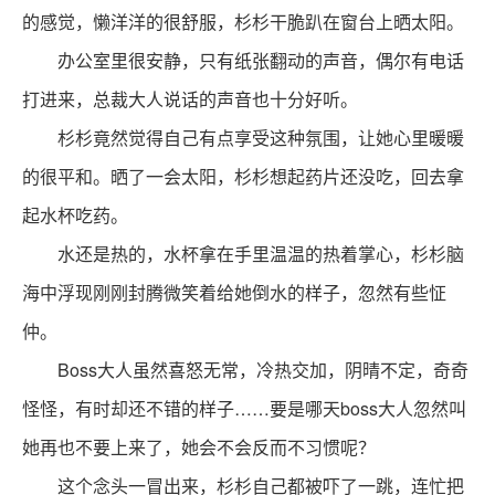
的感觉，懒洋洋的很舒服，杉杉干脆趴在窗台上晒太阳。
办公室里很安静，只有纸张翻动的声音，偶尔有电话
打进来，总裁大人说话的声音也十分好听。
杉杉竟然觉得自己有点享受这种氛围，让她心里暖暖
的很平和。晒了一会太阳，杉杉想起药片还没吃，回去拿
起水杯吃药。
水还是热的，水杯拿在手里温温的热着掌心，杉杉脑
海中浮现刚刚封腾微笑着给她倒水的样子，忽然有些怔
仲。
Boss大人虽然喜怒无常，冷热交加，阴晴不定，奇奇
怪怪，有时却还不错的样子……要是哪天boss大人忽然叫
她再也不要上来了，她会不会反而不习惯呢？
这个念头一冒出来，杉杉自己都被吓了一跳，连忙把