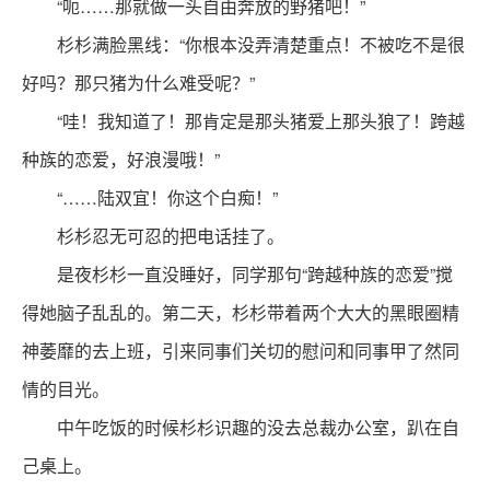
“呃……那就做一头自由奔放的野猪吧！”
杉杉满脸黑线：“你根本没弄清楚重点！不被吃不是很
好吗？那只猪为什么难受呢？”
“哇！我知道了！那肯定是那头猪爱上那头狼了！跨越
种族的恋爱，好浪漫哦！”
“……陆双宜！你这个白痴！”
杉杉忍无可忍的把电话挂了。
是夜杉杉一直没睡好，同学那句“跨越种族的恋爱”搅
得她脑子乱乱的。第二天，杉杉带着两个大大的黑眼圈精
神萎靡的去上班，引来同事们关切的慰问和同事甲了然同
情的目光。
中午吃饭的时候杉杉识趣的没去总裁办公室，趴在自
己桌上。