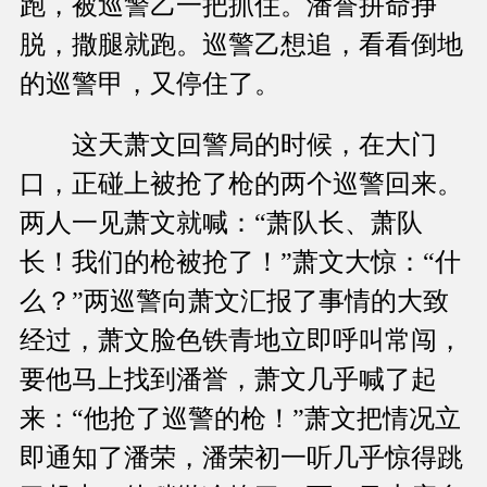
跑，被巡警乙一把抓住。潘誉拼命挣
脱，撒腿就跑。巡警乙想追，看看倒地
的巡警甲，又停住了。
这天萧文回警局的时候，在大门
口，正碰上被抢了枪的两个巡警回来。
两人一见萧文就喊：“萧队长、萧队
长！我们的枪被抢了！”萧文大惊：“什
么？”两巡警向萧文汇报了事情的大致
经过，萧文脸色铁青地立即呼叫常闯，
要他马上找到潘誉，萧文几乎喊了起
来：“他抢了巡警的枪！”萧文把情况立
即通知了潘荣，潘荣初一听几乎惊得跳