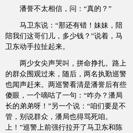
潘誉不太相信，问：“真的？”
马卫东说：“那还有错！妹妹，陪
陪我们这哥们儿，多少钱？”说着，马
卫东动手拉扯起来。
两少女尖声哭叫，拼命挣扎。路上
的群众围观过来，随后，两名执勤巡警
也闻声赶来。两巡警看清是潘誉后有些
傻眼，一个嘀咕了一句：“咋办？潘局
长的弟弟呀！”另一个说：“咱们要是不
管，别说群众，潘局也得骂死咱。
上！”巡警上前强行拉开了马卫东和陈