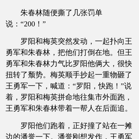
朱春林随便撕了几张罚单
说：“200！”
罗阳和梅英突然发动，一起扑向王
勇军和朱春林，把他们打倒在地。但王
勇军和朱春林力气比罗阳他俩大，很快
扭转了颓势。梅英顺手抄起一重物砸了
王勇军一下，喊道：“罗阳，快跑！”说
着，罗阳和梅英拼命地往集市外面跑，
王勇军和朱春林带着一帮人在后面追。
罗阳他们跑着，正好撞了站在一摊
边的潘誉一下。潘誉刚想发作，王勇军