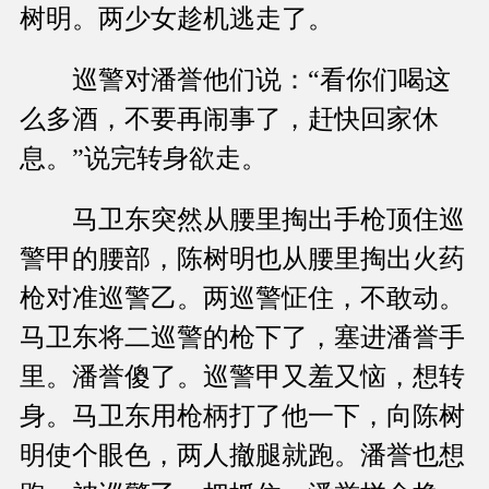
树明。两少女趁机逃走了。
巡警对潘誉他们说：“看你们喝这
么多酒，不要再闹事了，赶快回家休
息。”说完转身欲走。
马卫东突然从腰里掏出手枪顶住巡
警甲的腰部，陈树明也从腰里掏出火药
枪对准巡警乙。两巡警怔住，不敢动。
马卫东将二巡警的枪下了，塞进潘誉手
里。潘誉傻了。巡警甲又羞又恼，想转
身。马卫东用枪柄打了他一下，向陈树
明使个眼色，两人撤腿就跑。潘誉也想