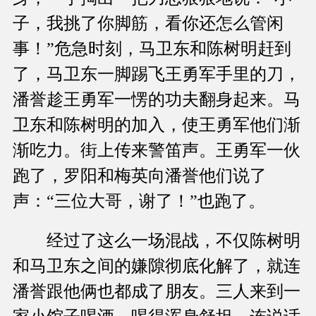
子，我挑了你脚筋，看你还怎么管闲
事！”危急时刻，马卫东和陈树明赶到
了，马卫东一脚踢飞王勇军手里的刀，
潘誉趁王勇军一愣的功夫翻身起来。马
卫东和陈树明的加入，使王勇军他们渐
渐吃力。街上传来警笛声。王勇军一伙
跑了，罗阳和梅英向潘誉他们说了
声：“三位大哥，谢了！”也跑了。
经过了这么一场混战，不仅陈树明
和马卫东之间的嫌隙彻底化解了，就连
潘誉跟他俩也都成了朋友。三人来到一