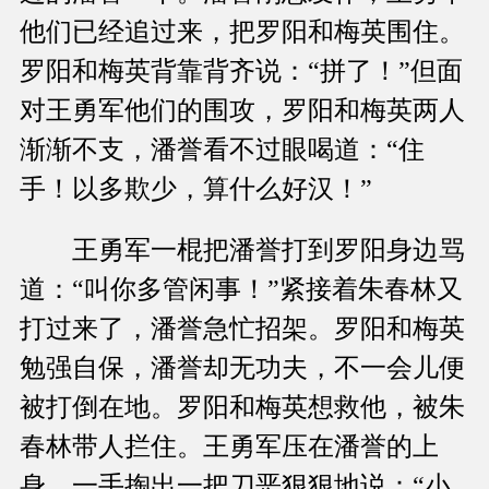
他们已经追过来，把罗阳和梅英围住。
罗阳和梅英背靠背齐说：“拼了！”但面
对王勇军他们的围攻，罗阳和梅英两人
渐渐不支，潘誉看不过眼喝道：“住
手！以多欺少，算什么好汉！”
王勇军一棍把潘誉打到罗阳身边骂
道：“叫你多管闲事！”紧接着朱春林又
打过来了，潘誉急忙招架。罗阳和梅英
勉强自保，潘誉却无功夫，不一会儿便
被打倒在地。罗阳和梅英想救他，被朱
春林带人拦住。王勇军压在潘誉的上
身，一手掏出一把刀恶狠狠地说：“小