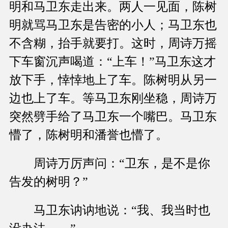
明和马卫东走出来。两人一见面，陈树
明就骂马卫东是告密的小人；马卫东也
不含糊，抬手就要打。这时，周诗万摇
下车窗沉声喝道：“上车！”马卫东这才
放下手，悻悻地上了车。陈树明从另一
边也上了车。等马卫东刚坐稳，周诗万
突然劈手给了马卫东一个嘴巴。马卫东
懵了，陈树明和潘誉也懵了。
周诗万厉声问：“卫东，是不是你
告发的树明？”
马卫东讷讷地说：“我、我当时也