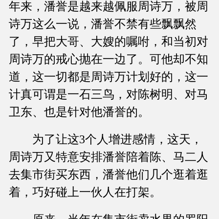
年来，潘誉是越来越佩服周诗万，被周
诗万这么一说，潘誉不禁有些飘飘然
了，早把大哥、大嫂的嘱咐，和当初对
周诗万的戒心抛在一边了。可他却不知
道，这一切都是周诗万计划好的，这一
计真可谓是一石三鸟，对陈树明、对马
卫东、也是针对他潘誉的。
为了让这3个人增进感情，这天，
周诗万又特意安排潘誉陪着陈、马二人
去集市街买东西，潘誉他们几个逛着逛
着，巧好碰上一伙人在打架。