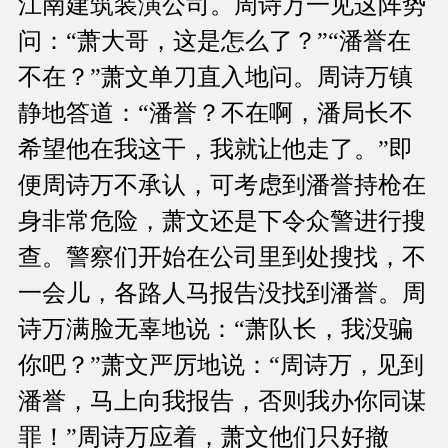
江南建筑装演公司。周诗万一见这阵势
问：“萧大哥，这是怎么了？”“潘誉在
不在？”萧文单刀直入地问。周诗万镇
静地答道：“潘誉？不在啊，潘局长不
希望他在我这干，我就让他走了。”即
便周诗万不承认，可考虑到潘誉持枪在
身非常危险，萧文还是下令众警进行搜
查。警察们开始在公司里到处搜找，不
一会儿，各路人马报告没找到潘誉。周
诗万满脸无辜地说：“萧队长，我没骗
你吧？”萧文严厉地说：“周诗万，见到
潘誉，马上向我报告，否则我办你同谋
罪！”周诗万应着，萧文他们只好撤