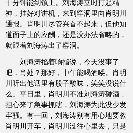
十分钟能到镇上。刘海涛立时打起精
神，挂好对讲机，来到窑洞里向肖明川
通报。肖明川尽管兴奋不起来，但他知
道面子上的应酬，还是没办法省略的，
就跟着刘海涛出了窑洞。
刘海涛掐着响指说，今天没事了
吧，肖处？那好，中午能喝酒喽。肖明
川听出他话里有股子酸味，笑笑没说什
么。平日里，肖明川不准刘海涛碰酒，
担心来了急事抓瞎，刘海涛为此没少发
牢骚。有一回，刘海涛别有用心地要教
肖明川开车，肖明川没往心里去，只是