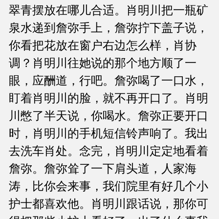
翠青摆放在哪儿合适。肖明川把一瓶矿
泉水递到詹弥手上，詹弥拧下盖子说，
你看把花放在窗户右边怎么样，肖协
调？肖明川往她说的那个地方顺了一
眼，应酬道，行吧。詹弥喝了一口水，
盯着肖明川的脸，就不再开口了。肖明
川憋了半天说，你喝水。詹弥正要开口
时，肖明川的手机短信铃声响了。我出
去洗车肖处。念完，肖明川定定地看着
詹弥。詹弥耸了一下肩头道，人家海
涛，比你会来事，我们院里有好几个小
护士都喜欢他。肖明川跟话说，那你可