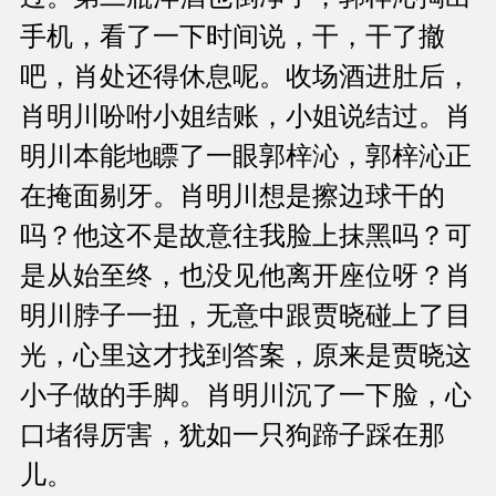
手机，看了一下时间说，干，干了撤
吧，肖处还得休息呢。收场酒进肚后，
肖明川吩咐小姐结账，小姐说结过。肖
明川本能地瞟了一眼郭梓沁，郭梓沁正
在掩面剔牙。肖明川想是擦边球干的
吗？他这不是故意往我脸上抹黑吗？可
是从始至终，也没见他离开座位呀？肖
明川脖子一扭，无意中跟贾晓碰上了目
光，心里这才找到答案，原来是贾晓这
小子做的手脚。肖明川沉了一下脸，心
口堵得厉害，犹如一只狗蹄子踩在那
儿。