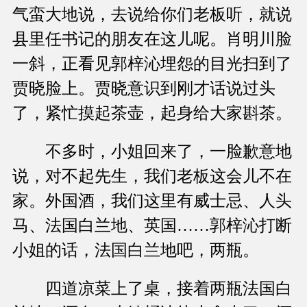
气蛮大地说，去说给你们老板听，就说
县里任书记的朋友在这儿呢。肖明川脸
一斜，正看见郭梓沁埋怨的目光扫到了
贾晓脸上。贾晓意识到刚才话说过头
了，紧忙摸起茶壶，起身给大家斟茶。
不多时，小姐回来了，一脸歉意地
说，对不起先生，我们老板这会儿不在
家。外国酒，我们这里有威士忌、人头
马、法国白兰地、英国……郭梓沁打断
小姐的话，法国白兰地吧，两瓶。
四道凉菜上了桌，接着两瓶法国白