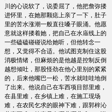
川的心说软了，说委屈了，他把詹弥搂
进怀里，在她那颗痣上亲了一下，肚子
里的苦水涨潮一般直往嗓子眼涌。他愿
意就这样搂着她，把自己在水庙线上的
一些磕磕碰碰说给她听，但他转念一
想，又觉得不合适。他试图克制住这股
消极情绪，但麻烦的是他越是控制反倒
越想倾吐，那股怪劲在他心里别的紧紧
的，后来他嘴巴一松，苦水就哇哇地倒
了出来。他说自己在车西项目部里难，
在县里难，在乡镇上难，在施工现场
难，在农民乞求的眼神下难，跟郭梓沁