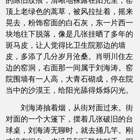
的陈旧纹痕，清晰地裸露在阳光里，窑
顶上老绿色的蒿草，被风拉扯着，摇来
晃去，粉饰窑面的白石灰，东一片西一
块地往下脱落，像是几张挂晒了多年的
斑马皮，让人觉得比卫生院那边的墙
皮，多添了几分岁月沧桑。肖明川住左
边的窑洞，右面那一间属于刘海涛。窑
院围墙有一人高，大青石砌成，停在院
当中的沙漠王，给阳光舔得烁烁闪光。
刘海涛抽着烟，从街对面过来。街
对面的一个大篷下，摆着几张破旧的台
球桌，刘海涛无聊时，就去捅几竿。刚