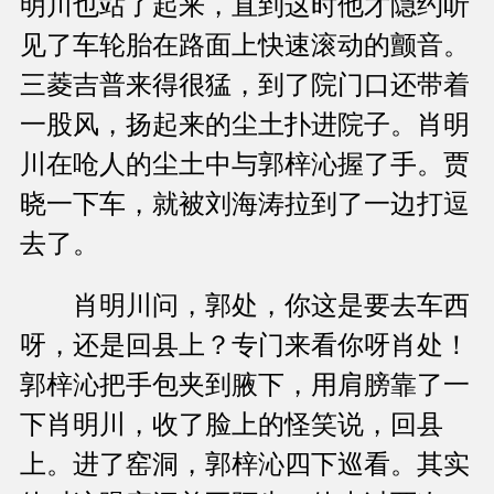
明川也站了起来，直到这时他才隐约听
见了车轮胎在路面上快速滚动的颤音。
三菱吉普来得很猛，到了院门口还带着
一股风，扬起来的尘土扑进院子。肖明
川在呛人的尘土中与郭梓沁握了手。贾
晓一下车，就被刘海涛拉到了一边打逗
去了。
肖明川问，郭处，你这是要去车西
呀，还是回县上？专门来看你呀肖处！
郭梓沁把手包夹到腋下，用肩膀靠了一
下肖明川，收了脸上的怪笑说，回县
上。进了窑洞，郭梓沁四下巡看。其实