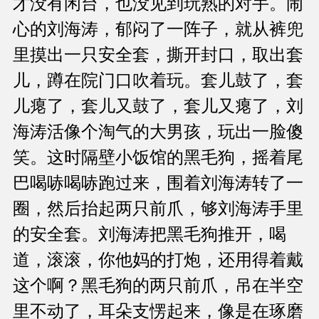
才没有闲台，也没见到玩熟的对手。闹
心的刘海涛，郁闷了一阵子，就从裤兜
里摸出一只安全套，撕开封口，取出套
儿，蹲在院门口吹着玩。套儿鼓了，套
儿瘪了，套儿又鼓了，套儿又瘪了，刘
海涛活像个淘气的大男孩，玩出一脸傻
笑。这时隔壁小饭馆的黑毛狗，摇着尾
巴喝哧喝哧跑过来，围着刘海涛转了一
圈，然后抬起两只前爪，够刘海涛手里
的安全套。刘海涛把黑毛狗推开，喝
道，滚滚，你他妈的打炮，还用得着戴
这个啊？黑毛狗的两只前爪，吊在半空
里不动了，耳朵支愣起来，像是在琢磨