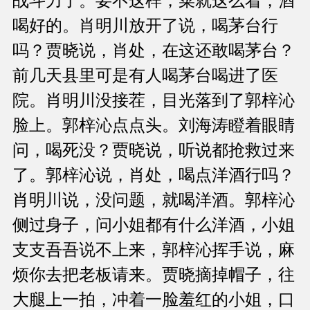
战斗力了。要不这样，菜就这么着，酒
喝好的。肖明川放开了说，喝茅台行
吗？贾晓说，肖处，在这还敢喝茅台？
前几天县里可是有人喝茅台喝进了医
院。肖明川没接茬，目光落到了郭梓沁
脸上。郭梓沁点点头。刘海涛瞪着眼睛
问，喝死没？贾晓说，听说都抢救过来
了。郭梓沁说，肖处，喝点洋酒行吗？
肖明川说，没问题，就喝洋酒。郭梓沁
侧过身子，问小姐都有什么洋酒，小姐
支支吾吾说不上来，郭梓沁挥手说，麻
烦你去把老板请来。贾晓摘掉帽子，往
大腿上一拍，冲着一脸羞红的小姐，口