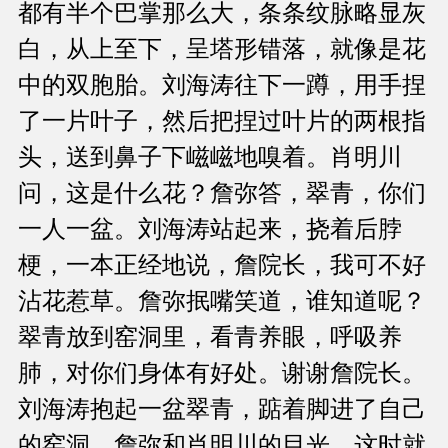
都有半个巴掌那么大，条条纹脉略显灰
白，从上至下，呈塔形错落，就像是花
中的双胞胎。刘海涛往下一蹲，用手捏
了一片叶子，然后把捏过叶片的两根指
头，送到鼻子下嵫嵫地嗅着。肖明川
问，这是什么花？詹弥答，翠青，你们
一人一盆。刘海涛站起来，挠着后脖
梗，一本正经地说，詹院长，我可不好
沾花惹草。詹弥抿嘴笑道，谁知道呢？
翠青放到窑洞里，看青养眼，呼吸养
肺，对你们身体有好处。谢谢詹院长。
刘海涛抱起一盆翠青，踮着脚进了自己
的窑洞。詹弥和肖明川的目光，这时就