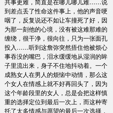
共事更难，简直是在哪儿哪儿难……说
到差点丢了性命这件事上，他的声音哽
咽了，反复说还不如让车撞死了好，因
为那一刻他的心境，没有被这难那难的
缠绕，很干净，很向往，只为一张面孔
投入……听到这詹弥突然捂住他被烦心
事吞没的嘴巴，泪水缓缓地从湿润的眸
子里流出来，身子不住地抖动着。一个
成熟女人在男人的烦恼中动情，那么这
个女人在情感上就不好再回头了，因为
这个年龄段里的女人，总是会把这样慎
重的选择定位到最后一次上，而这种寄
托了太多情感与愿望的最后一次选择，