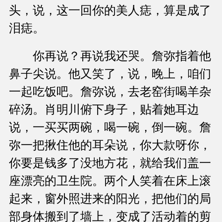
头，说，这一回你的美人痣，算是成了
泪痣。
你再说？再说我还哭。詹弥指着他
鼻子尖说。他又笑了，说，晚上，咱们
一起吃饭吧。詹弥说，去老窑街喝羊杂
碎汤。肖明川俯下身子，贴着她耳边
说，一买买两碗，喝一碗，倒一碗。詹
弥一把揪住他的耳朵说，你大款呀你，
你要是钱多了没地方花，就给我们盖一
座漂亮的卫生院。两个人笑着在床上滚
起来，窗外照进来的阳光，把他们的局
部身体搬到了墙上，变成了活动着的剪