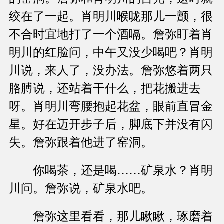
绞在了一起。肖明川喉咙那儿一颤，很
不合时宜地打了一个酒嗝。詹弥盯着肖
明川的红脸问，中午又没少喝吧？肖明
川说，来人了，没办法。詹弥悠着两只
胳膊说，还站着干什么，把花搬进去
呀。肖明川弯腰抱起花盆，眼前直冒金
星。好在迈开步子后，脚底下并没有闪
失。詹弥跟着他进了窑洞。
你喝茶，还是喝……矿泉水？肖明
川问。詹弥说，矿泉水吧。
詹弥这里看看，那儿瞅瞅，琢磨着