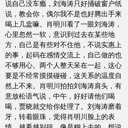
说自己没车瘾，刘海涛只好捅破窗户纸
说，教会你，偶尔我不是也好腾出手来
喝上几盅嘛。肖明川看了一眼刘海涛，
心里忽然一软，意识到过去在某些地
方，自己是有些对不住他，不说实惠上
的事，起码在感情交流上，自己做的也
不够用心。两个人整天呆在一起，这心
要是不经常摸摸碰碰，这关系的温度自
然上不来。肖明川拍拍刘海涛肩头，有
意放松语气说，中午，好好请他们喝
喝，贾晓就交给你处理了。刘海涛磨着
牙，转着眼珠，觉得肖明川脸上的表
情，越看越别扭，像是糊上去的，想说