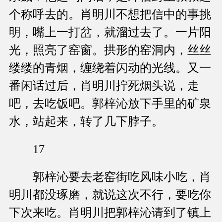
个称呼去的。肖明川不想把信中的事挑
明，嘴上一打岔，就溜过去了。一片阳
光，照亮了窑窗。拱形的窑洞内，丝丝
缕缕的青烟，缠绕着闪动的光线。又一
番闲话过后，肖明川拧死烟头说，走
吧，去吃饭吧。郭梓沁放下手里的矿泉
水，站起来，转了几下脖子。
17
郭梓沁要去老窑街吃风味小吃，肖
明川都没琢磨，就说这次不行，要吃你
下次来吃。肖明川把郭梓沁请到了镇上