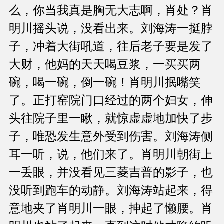
么，你当我真是胸无大志啊，肖处？肖
明川摇头说，没看出来。刘海涛一挺脖
子，冲着大街吼道，往后老子要是发了
大财，他妈的天天喝豆浆，一买买两
碗，喝一碗，倒一碗！肖明川抿嘴笑
了。正打窑院门口经过的两个妇女，伸
头往院子里一瞅，就惊虚虚地加快了步
子，唯恐发生意外受到伤害。刘海涛侧
耳一听，说，他们来了。肖明川朝街上
一丢眼，并没看见三菱吉普的影子，也
没听到跑车的动静。刘海涛站起来，得
意地夹了肖明川一眼，抻起了懒腰。肖