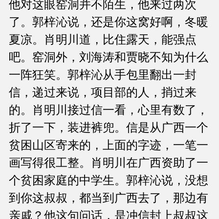
他对这眼窑洞并不陌生，他来过两次
了。郭梓沁说，还是你这窝好啊，冬暖
夏凉。肖明川道，比住露天，能强点
吧。窑洞外，刘海涛和贾晓不知为什么
一阵狂笑。郭梓沁从手包里翻出一封
信，递过来说，项目部的人，捎过来
的。肖明川接过信一看，心里有数了，
折了一下，装进裤兜。信是从广西一个
贫困山区寄来的，上面的字迹，一笔一
画写得很工整。肖明川在广西资助了一
个贫困家庭的中学生。郭梓沁说，没想
到你这叔叔，都当到广西去了，那边有
亲戚？他这句问话，是冲信封上叔叔这