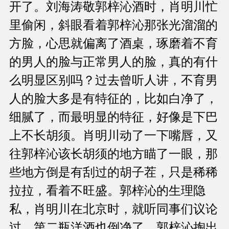
开了。刘海涛敬郭梓沁酒时，肖明川忙
里偷闲，斜眼看着郭梓沁那张光溜溜的
方脸，心思就偏离了酒桌，琢磨着不育
的男人的脸与正常男人的脸，真的有什
么明显区别吗？过去曾听人讲，不育男
人的脸大多是有特征的，比如白净了，
细腻了，而最明显的特征，好像是下巴
上不长胡须。肖明川动了一下嘴唇，又
往郭梓沁该长胡须的地方瞄了一眼，那
些地方倒是有刮过的胡子茬，只是稀稀
拉拉，看着不旺盛。郭梓沁的生理隐
私，肖明川在北京时，就听同事们议论
过。第二瓶洋酒也倒净了，郭梓沁掏出