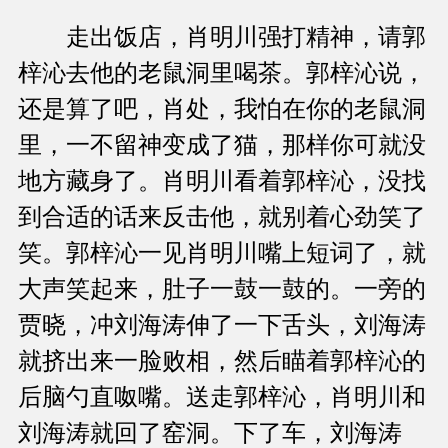
走出饭店，肖明川强打精神，请郭
梓沁去他的老鼠洞里喝茶。郭梓沁说，
还是算了吧，肖处，我怕在你的老鼠洞
里，一不留神变成了猫，那样你可就没
地方藏身了。肖明川看着郭梓沁，没找
到合适的话来反击他，就别着心劲笑了
笑。郭梓沁一见肖明川嘴上短词了，就
大声笑起来，肚子一鼓一鼓的。一旁的
贾晓，冲刘海涛伸了一下舌头，刘海涛
就挤出来一脸败相，然后瞄着郭梓沁的
后脑勺直呶嘴。送走郭梓沁，肖明川和
刘海涛就回了窑洞。下了车，刘海涛