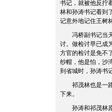
书记，就被他反拧
林和孙涛书记看到
记意外地记住王树
冯桥副书记当天就
讨。做检讨早已成
方官的检讨是免不
纱帽，他是怕，沙
到省城时，孙涛书
祁茂林也是一路无
下来。
孙涛和祁茂林原本