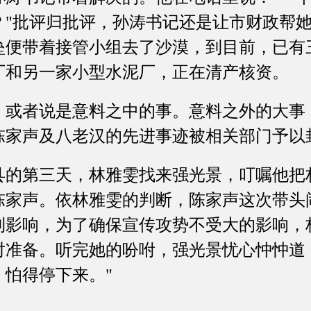
？"批评归批评，孙涛书记还是让市财政帮
垒便带着接管小组去了沙漠，到目前，已有
厂和另一家小型水泥厂，正在清产核资。
者说是意料之中的事。意料之外的大事
陈家声及八老汉的先进事迹被相关部门予以
第三天，林雅雯找来强光景，叮嘱他把
陈家声。依林雅雯的判断，陈家声这次带头
利影响，为了确保宣传攻势不受大的影响，
对准备。听完她的吩咐，强光景忧心忡忡道
，怕得停下来。"