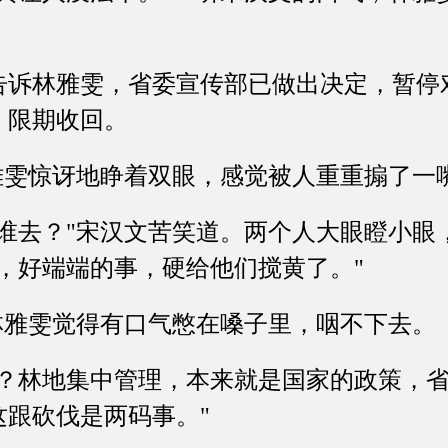
林雅雯，省委宣传部已做出决定，暂停
，限期收回。
雯惊讶地睁着双眼，感觉被人重重搧了一
去？"宋汉文苦笑道。两个人大眼瞪小眼
，好端端的事，硬给他们搅黄了。"
雅雯觉得有口气憋在嗓子里，咽不下去。
林地集中管理，本来就是国家的政策，省
这跟砍伐是两码事。"