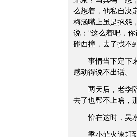
北京？马其鸣一想
么想着，他私自决
梅涵嘴上虽是抱怨
说："这么着吧，
碰西撞，去了找不到
事情当下定下来，
感动得说不出话。
两天后，老季陪着
去了也帮不上啥，
恰在这时，吴水传
季小菲火速赶到吴