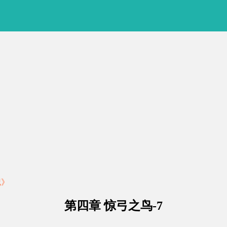
记》
第四章 惊弓之鸟-7