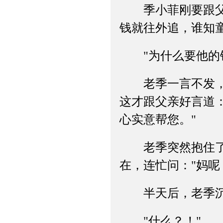
季小菲刚要跟父亲
钱就往外追，谁知
"为什么要他的钱
老季一言不发，脸
这才跟父亲好言道
心实意帮您。"
老季突然抱住了头
在，连忙问："妈呢
半天后，老季沉沉
"什么？！"