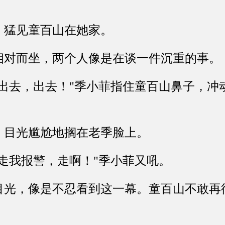
猛见童百山在她家。
而坐，两个人像是在谈一件沉重的事。
去，出去！"季小菲指住童百山鼻子，冲
目光尴尬地搁在老季脸上。
我报警，走啊！"季小菲又吼。
，像是不忍看到这一幕。童百山不敢再