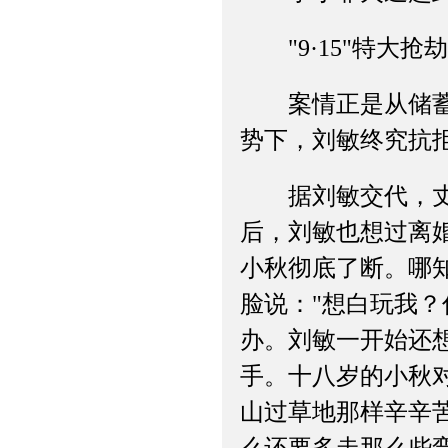
"9·15"特大抢
案情正是从储蓄所
势下，刘敏终究抗
据刘敏交代，丈夫
后，刘敏也想过离
小秋彻底了断。哪
脸说："想白玩我
办。刘敏一开始还
手。十八岁的小秋
山过草地那样辛辛