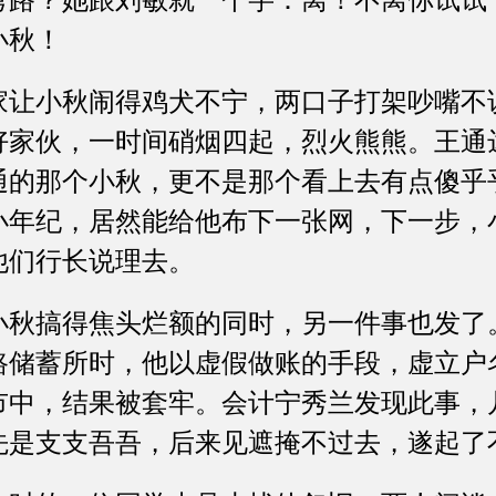
弯路？她跟刘敏就一个字：离！不离你试试
小秋！
小秋闹得鸡犬不宁，两口子打架吵嘴不
好家伙，一时间硝烟四起，烈火熊熊。王通
通的那个小秋，更不是那个看上去有点傻乎
小年纪，居然能给他布下一张网，下一步，
他们行长说理去。
搞得焦头烂额的同时，另一件事也发了
路储蓄所时，他以虚假做账的手段，虚立户
市中，结果被套牢。会计宁秀兰发现此事，
先是支支吾吾，后来见遮掩不过去，遂起了