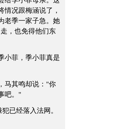
会给季小菲母亲。这
将情况跟梅涵说了，
为老季一家子急。她
道走，也免得他们东
季小菲，季小菲真是
马其鸣却说："你
事吧。"
嫌犯已经落入法网。