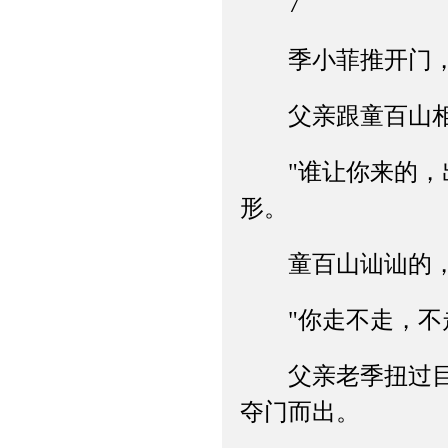
7
季小菲推开门，
父亲跟童百山相对
"谁让你来的，出
形。
童百山讪讪的，
"你走不走，不走
父亲老季扭过目光
夺门而出。