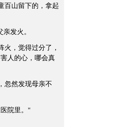
童百山留下的，拿起
父亲发火。
阵火，觉得过分了，
有害人的心，哪会真
，忽然发现母亲不
医院里。"