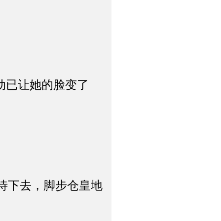
动已让她的脸变了
待下去，脚步仓皇地