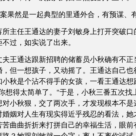
劫案果然是一起典型的里通外合，有预谋、
主任王通达的妻子刘敏身上打开突破口
拒不过，如实说了出来。
王通达跟新招聘的储蓄员小秋确有不正
婚，但一想孩子，又动摇了。王通达自己也
知小秋是个沾不得手的女孩，一看王通达想
？你想得太简单了。"于是，小秋三番五次找
想对小秋狠，交了两次手，才发现根本不是
对婚姻对人生有现实得近乎残忍的看法，她
苦苦曲曲折折来打拼自己的幸福生活，眼前