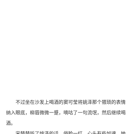
不过坐在沙发上喝酒的窦可莹将姚泽那个猥琐的表情
纳入眼底，柳眉微微一蹙，嘀咕了一句流氓，然后继续喝
酒。
宋楚楚听了姚泽的话，俏脸一红，心头有些加速，她