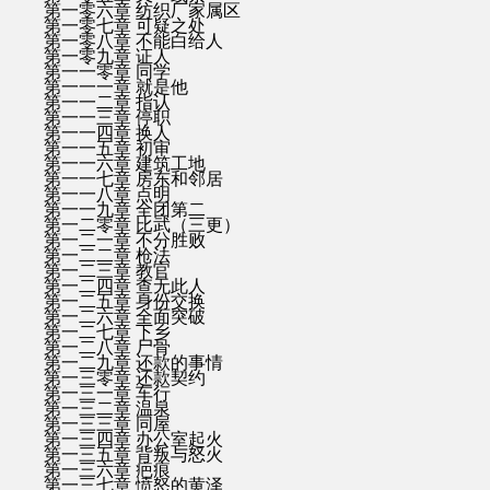
第一零六章 纺织厂家属区
第一零七章 可疑之处
第一零八章 不能白给人
第一零九章 证人
第一一零章 同学
第一一一章 就是他
第一一二章 指认
第一一三章 停职
第一一四章 换人
第一一五章 初审
第一一六章 建筑工地
第一一七章 房东和邻居
第一一八章 点明
第一一九章 全团第二
第一二零章 比武（三更）
第一二一章 不分胜败
第一二二章 枪法
第一二三章 教官
第一二四章 查无此人
第一二五章 身份交换
第一二六章 全面突破
第一二七章 下乡
第一二八章 尸骨
第一二九章 还款的事情
第一三零章 还款契约
第一三一章 车行
第一三二章 温泉
第一三三章 同屋
第一三四章 办公室起火
第一三五章 背叛与怒火
第一三六章 疤痕
第一三七章 愤怒的黄泽