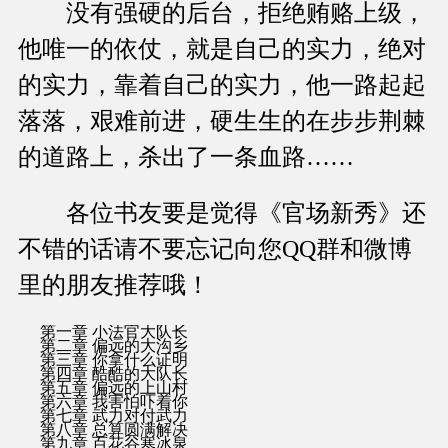
没有强硬的后台，拒绝贿赂上级，
他唯一的依仗，就是自己的实力，绝对
的实力，靠着自己的实力，他一路起起
落落，艰难前进，硬生生的在步步荆棘
的道路上，杀出了一条血路……
各位书友要是觉得《官场新秀》还
不错的话请不要忘记向您QQ群和微博
里的朋友推荐哦！
第一章 小法官大队长
第二章 偏远的大沟乡
第三章 你拿什么证明
第四章 酷酷的大队长
第五章 偏远的上山村
第六章 我害怕吓着你
第七章 武力对付武力
第八章 总算圆满解决
第九章 百花谷寒冰泉