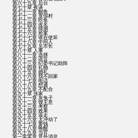
第六十九章 后台
第七十章 夜谈
第七十一章 鮰鱼
第七十二章 度假村
第七十三章 吃鱼
第七十四章 改名
第七十五章 猜测
第七十六章 抢案
第七十七章 谁在使坏
第七十八章 中间人
第七十九章 见市长
第八十章 人事
第八十一章 选择
第八十二章 谣言
第八十三章 纪委书记助阵
第八十四章 礼物
第八十五章 婚礼
第八十六章 我不回家
第八十七章 电话
第八十八章 想通
第八十九章 不配合
第九十章 张家
第九十一章 灰兔子
第九十二章 馊主意
第九十三章 考察
第九十四章 效果
第九十五章 逼走
第九十六章 太冲动了
第九十七章 要钱
第九十八章 唤醒
第九十九章 当官
第一零零章 意外消息