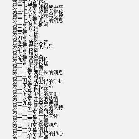
第三七四章 招供
第三七五章 逮捕熊中平
第三七六章 乾坤大挪移
第三七七章 收获与决定
第三七八章 调走的消息
第一章 初到柳河
第二章 现行
第三章 上任
第四章 闹剧
第五章 所长人选
第六章 意外的结果
第七章 接风
第八章 娘家人
第九章 货车司机
第十章 胖妹饭店
第十一章 记者
第十二章 罗矿长的消息
第十三章 对策
第十四章 和书记的争执
第十五章 书记签名
第十六章 指挥长
第十七章 书记的表哥
第十八章 井长的热情
第十九章 常委会通知
第二十章 常委会的支持
第二十一章 肖阿姨
第二十二章 一份关怀
第二十三章 失望
第二十四章 偶然消息
第二十五章 谦让
第二十六章 书记的担心
第二十七章 想通