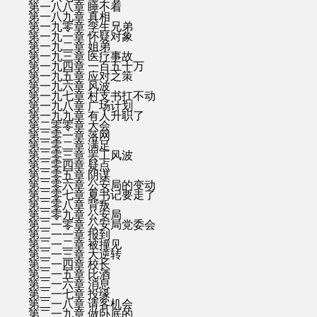
第一八八章 睡不着
第一八九章 真相
第一九零章 孪生兄弟
第一九一章 怀疑对象
第一九二章 姐弟
第一九三章 医疗事故
第一九四章 一百五十万
第一九五章 应对之策
第一九六章 风波
第一九七章 村支书扛不动
第一九八章 广场计划
第一九九章 有人升职了
第二零零章 大会
第二零一章 落网
第二零二章 满足
第二零三章 罢工风波
第二零四章 疑点
第二零五章 阴谋
第二零六章 公安局的变动
第二零七章 夏书记要走了
第二零八章 背叛
第二零九章 公安局
第二一零章 公安局党委会
第二一一章 报到
第二一二章 被撞见
第二一三章 大逆转
第二一四章 校长
第二一五章 比酒
第二一六章 消息
第二一七章 投缘
第二一八章 请客机会
第二一九章 做卧底的