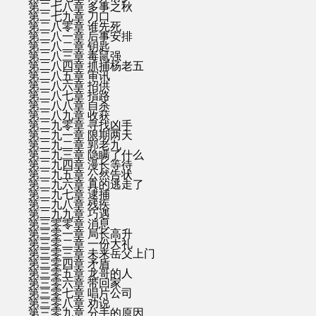
第二七八章 多事之秋
第二七九章 刀口
第二八零章 谁先死
第二八一章 后事安排
第二八二章 钥匙
第二八三章 毒鼠强
第二八四章 抓捕杨老五
第二八五章 审讯
第二八六章 招供
第二八七章 指路
第二八八章 自杀
第二八九章 收获
第二九零章 寻找凶手
第二九一章 限期两天
第二九二章 郭老九
第二九三章 隐瞒了什么
第二九四章 漫长等待
第二九五章 公然告状
第二九六章 真的逃走了
第二九七章 逮捕
第二九八章 残疾
第二九九章 巧遇
第三零零章 消息
第三零一章 局长高升
第三零二章 一份大礼
第三零三章 未来岳父上门
第三零四章 矛盾
第三零五章 龙哥的人
第三零六章 带回家
第三零七章 唱片公司
第三零八章 劝说
第三零九章 分手的原因