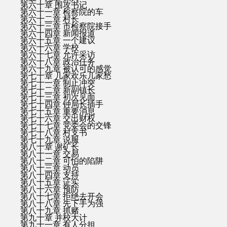
第六十章 围攻书记
第六十一章 检察院的车
第六十二章 村长
第六十三章 市检察院接手
第六十四章 新闻报道
第六十五章 一个建议
第六十六章 学校
第六十七章 允许采访
第六十八章 政治任务
第六十九章 被认可的感觉
第七十章 几家欢乐几家愁
第七十一章 制止冲突
第七十二章 新副镇长
第七十三章 初次见面
第七十四章 钟局长插手
第七十五章 重要消息
第七十六章 交出财权
第七十七章 党委会的交锋
第七十八章 村支书
第七十九章 说服
第八十章 谢矿长
第八十一章 交易
第八十二章 可怕的陷阱
第八十三章 动员
第八十四章 支持
第八十五章 证实
第八十六章 预防
第八十七章 拒绝去开会
第八十八章 先下手为强
第八十九章 抓赌
第九十章 并校大计
第九十一章 有人分担