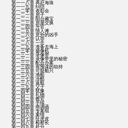
第一一八章 再赴海珠
第一一九章 纠结
第一二零章 表彰会
第一二一章 房子
第一二二章 阳台藏宝
第一二三章 房屋交换
第一二四章 升官
第一二五章 情人滩
第一二六章 意外的凶手
第一二七章 认罪
第一二八章 一念
第一二九章 准备去海上
第一三零章 摄像机
第一三一章 录像带
第一三二章 录像带里的秘密
第一三三章 配合办案
第一三四章 有预谋的劫持
第一三五章 可疑船只
第一三六章 渔船
第一三七章 冷酷
第一三八章 返航
第一三九章 父子
第一四零章 犹豫
第一四一章 礼物
第一四二章 教官
第一四三章 手续
第一四四章 商调函
第一四五章 专案组
第一四六章 案情
第一四七章 扯虎皮
第一四八章 检察长
第一四九章 处分