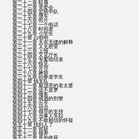
第二十二章 耻辱
第二十三章 党委会
第二十四章 监狱中队
第二十五章 便车
第二十六章 照片
第二十七章 一个电话
第二十八章 时间差
第二十九章 小学生
第三十章 白明明
第三十一章 天衣无缝的解释
第三十二章 又见密室
第三十三章 上报
第三十四章 又见厅长
第三十五章 专案组结束
第三十六章 惊见
第三十七章 开导
第三十八章 麻烦
第三十九章 跆拳道学生
第四十章 钱支队
第四十一章 最漂亮的老太婆
第四十二章 这不是梦
第四十三章 做客
第四十四章 戒酒的刑警
第四十五章 出手
第四十六章 动员
第四十七章 领导的支持
第四十八章 当事人失踪
第四十九章 不敢相信的怀疑
第五十章 找到人了
第五十一章 抓获
第五十二章 领养
第五十三章 意外收获