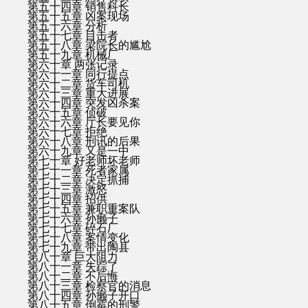
第五十四章 销售科长
第五十五章 凶案现场
第五十六章 分析
第五十七章 目击者
第五十八章 梁院长的尴尬
第五十九章 机械厂
第六十章 两张记录
第六十一章 同行提点
第六十二章 货车司机
第六十三章 重大进展
第六十四章 突发凶杀案
第六十五章 侦破
第六十六章 厅长要见你
第六十七章 拒绝
第六十八章 刑讯的后果
第六十九章 又是一中
第七十章 好老师坏老师
第七十一章 死者家属
第七十二章 决定抓捕
第七十三章 激怒
第七十四章 招供
第七十五章 兼职重案队
第七十六章 孙癞子
第七十七章 碎石厂
第七十八章 案情变化
第七十九章 带出陶县
第八十章 巨大阻力
第八十一章 失踪了
第八十二章 不后悔
第八十三章 检察官的消息
第八十四章 孙癞子开口
第八十五章 倒霉的刑警