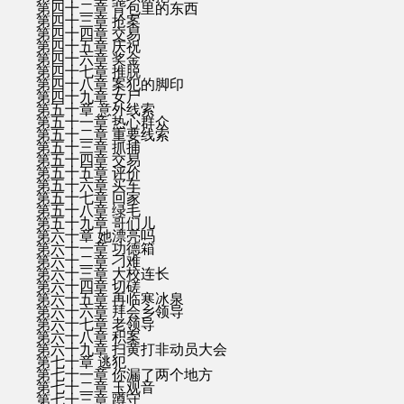
第四十二章 背包里的东西
第四十三章 抢案
第四十四章 交易
第四十五章 庆祝
第四十六章 奖金
第四十七章 推脱
第四十八章 案犯的脚印
第四十九章 女尸
第五十章 意外线索
第五十一章 热心群众
第五十二章 重要线索
第五十三章 抓捕
第五十四章 交易
第五十五章 评价
第五十六章 买车
第五十七章 回家
第五十八章 绿毛
第五十九章 哥们儿
第六十章 她漂亮吗
第六十一章 功德箱
第六十二章 刁难
第六十三章 大校连长
第六十四章 切磋
第六十五章 再临寒冰泉
第六十六章 拜会乡领导
第六十七章 老领导
第六十八章 积案
第六十九章 扫黄打非动员大会
第七十章 逃犯
第七十一章 你漏了两个地方
第七十二章 玉观音
第七十三章 蹲守