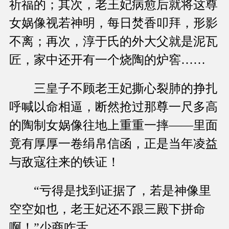
祈福的；其次，老王妃病愈后就将这尊
女娲像视若神明，每日焚香叩拜，形影
不离；再次，淳于氏的外大父就是泥瓦
匠，家中还开有一个烧陶的炉窖……
三皇子不顾老王妃撕心裂肺的挣扎
呼喊以命相逼，断然抢过那尊一尺多高
的陶制女娲像往地上重重一摔——里面
竟有厚厚一卷绢帛信函，正是当年凌益
与敌寇往来的铁证！
“亏得是找到证据了，若是神像里
空空如也，老王妃还不跟三殿下拼命
啊！”少商咋舌。