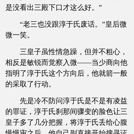
是没看出三殿下口才这么好。”
“老三也没跟淳于氏废话。”皇后微
微一笑。
三皇子虽性情急躁，但并不粗心，
相反是敏锐而觉察入微——当少商向他
指明了淳于氏这个方向后，他就箭一般
的采取了行动。
先是冷不防问淳于氏是不是有凌益
的罪证，淳于氏刹那间骤变的脸色让三
皇子多了几分把握，将淳于氏丢给心腹
慢慢审之后，他自己则直接开始搜寻证