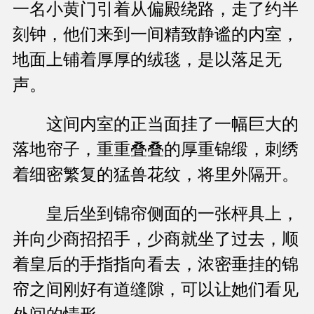
一名小黄门引着从偏殿绕路，走了约半
刻钟，他们来到一间精致静谧的内室，
地面上铺着厚厚的绒毯，是以落足无
声。
这间内室的正当面挂了一幅巨大的
落地帘子，重重叠叠的厚重锦缎，刺绣
着细密繁复的猛兽花纹，将里外隔开。
皇后坐到锦帘侧面的一张枰具上，
并向少商招招手，少商就坐了过去，顺
着皇后的手指指向看去，浓密垂挂的锦
帘之间刚好有道缝隙，可以让她们看见