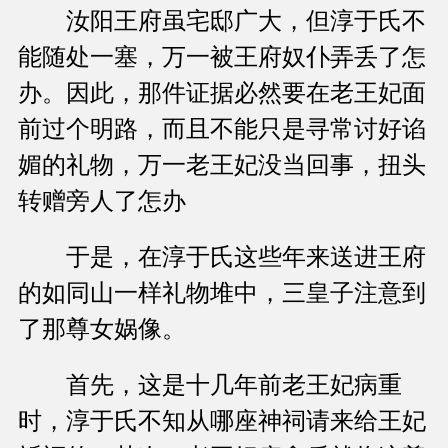
汝阳王府虽宅邸广大，但淳于氏不
能随处一塞，万一被王府奴仆弄丢了怎
办。因此，那件证据必然要在老王妃面
前过个明路，而且不能只是寻常讨好谄
媚的礼物，万一老王妃没当回事，扭头
转赠旁人了怎办
于是，在淳于氏这些年来送进王府
的如同山一样礼物堆中，三皇子注意到
了那尊女娲像。
首先，这是十几年前老王妃病重
时，淳于氏不知从哪座神祠请来给王妃