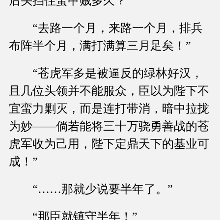
后头挡住蛮甲贼多久？”
“去路一个月，来路一个月，排兵
布阵半个月，满打满算三月足矣！”
“苍虎军多是被逼反的绿林好汉，
且几位头领并不能服众，臣以为陛下不
宜蛮力剿灭，而是连打带消，暗中拉拢
为妙——倘若能将三十万骁勇善战的苍
虎军收为己用，陛下定鼎天下的基业可
成！”
“……那就少说要半年了。”
“那臣就镇守半年！”