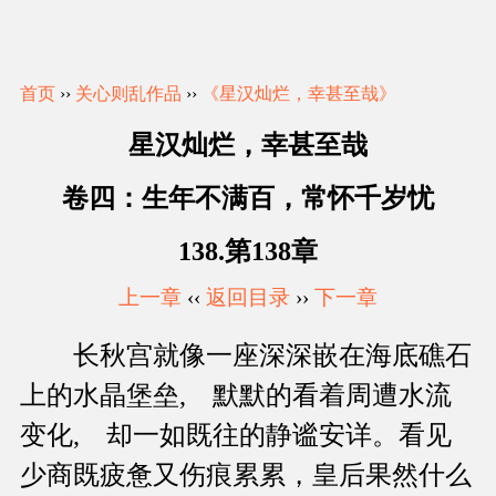
首页
››
关心则乱作品
››
《星汉灿烂，幸甚至哉》
星汉灿烂，幸甚至哉
卷四：生年不满百，常怀千岁忧
138.第138章
上一章
‹‹
返回目录
››
下一章
长秋宫就像一座深深嵌在海底礁石
上的水晶堡垒, 默默的看着周遭水流
变化, 却一如既往的静谧安详。看见
少商既疲惫又伤痕累累，皇后果然什么