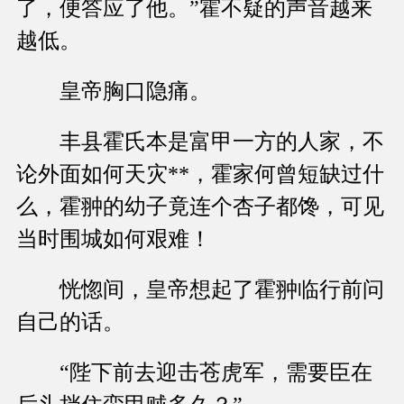
了，便答应了他。”霍不疑的声音越来
越低。
皇帝胸口隐痛。
丰县霍氏本是富甲一方的人家，不
论外面如何天灾**，霍家何曾短缺过什
么，霍翀的幼子竟连个杏子都馋，可见
当时围城如何艰难！
恍惚间，皇帝想起了霍翀临行前问
自己的话。
“陛下前去迎击苍虎军，需要臣在