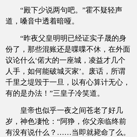
“殿下少说两句吧。”霍不疑轻声
道，嗓音中透着暗哑。
“昨夜父皇明明已经证实子晟的身
份了，那些混账还是喋喋不休，在外面
议论什么‘偌大的一座城，凌益才几个
人手，如何能破城灭家’。废话，所谓
千里之堤毁于一旦，以有心算计无心，
有的是办法！”三皇子冷笑道。
皇帝也似乎一夜之间苍老了好几
岁，神色凄怆：“阿狰，你父亲临终前
有没有说什么？……当即就毙命了么。