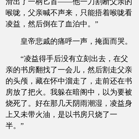
滑出了一柄匕首——他一刀割断父亲的
喉咙，父亲喊不声来，只能捂着喉咙看
凌益，然后倒在了血泊中。”
皇帝悲戚的痛呼一声，掩面而哭。
“凌益得手后没有立刻出去，在父
亲的书房翻找了一会儿，然后割走父亲
的头颅，藏在怀中溜走了，走前还在书
房放了把火。我躲在暗阁中，以为要被
烧死了。好在那几天阴雨潮湿，凌益身
上又未带火油，是以书房只烧了一
半。”