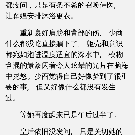
都没问，只是有条不紊的召唤侍医,
让翟媪安排沐浴更衣。
重新裹好肩膀和背部的伤, 少商
什么都没吃直接躺下了, 躯壳和意识
都宛如泡进温度适宜的深水中, 模糊
含混的景象闪着令人眩晕的光片在脑海
中晃悠。少商觉得自己好像梦到了很重
要的事, 但又好像什么都没有发生
过。
等她再度醒来已是午后过半了。
皇后依旧没发问, 只是关切她的