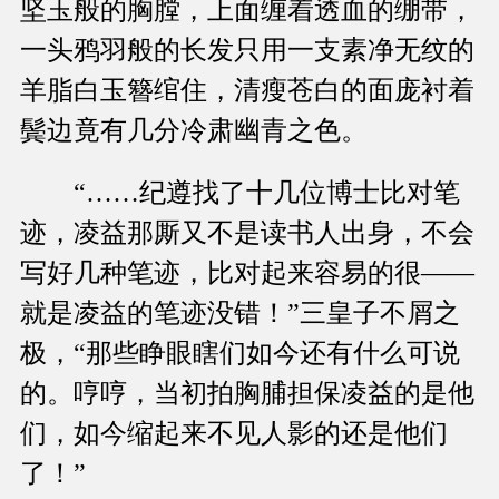
坚玉般的胸膛，上面缠着透血的绷带，
一头鸦羽般的长发只用一支素净无纹的
羊脂白玉簪绾住，清瘦苍白的面庞衬着
鬓边竟有几分冷肃幽青之色。
“……纪遵找了十几位博士比对笔
迹，凌益那厮又不是读书人出身，不会
写好几种笔迹，比对起来容易的很——
就是凌益的笔迹没错！”三皇子不屑之
极，“那些睁眼瞎们如今还有什么可说
的。哼哼，当初拍胸脯担保凌益的是他
们，如今缩起来不见人影的还是他们
了！”