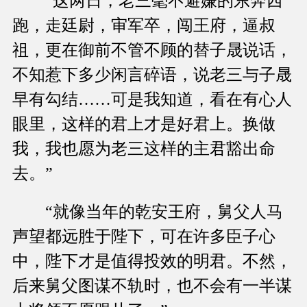
“这两日，老三毫不避嫌的东奔西
跑，走廷尉，审军卒，闯王府，逼叔
祖，更在御前不管不顾的替子晟说话，
不知惹下多少闲言碎语，说老三与子晟
早有勾结……可是我知道，看在有心人
眼里，这样的君上才是好君上。换做
我，我也愿为老三这样的主君豁出命
去。”
“就像当年的乾安王府，舅父人马
声望都远胜于陛下，可在许多臣子心
中，陛下才是值得投效的明君。不然，
后来舅父图谋不轨时，也不会有一半谋