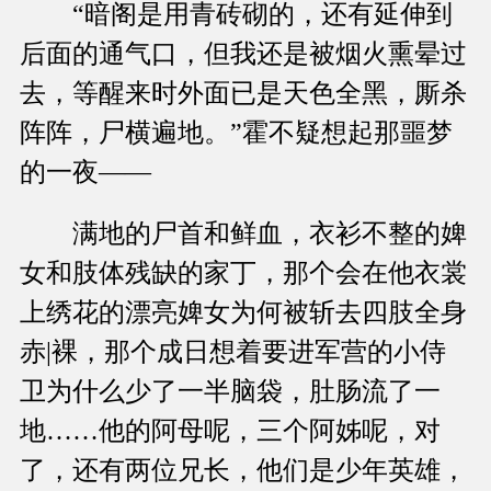
“暗阁是用青砖砌的，还有延伸到
后面的通气口，但我还是被烟火熏晕过
去，等醒来时外面已是天色全黑，厮杀
阵阵，尸横遍地。”霍不疑想起那噩梦
的一夜——
满地的尸首和鲜血，衣衫不整的婢
女和肢体残缺的家丁，那个会在他衣裳
上绣花的漂亮婢女为何被斩去四肢全身
赤|裸，那个成日想着要进军营的小侍
卫为什么少了一半脑袋，肚肠流了一
地……他的阿母呢，三个阿姊呢，对
了，还有两位兄长，他们是少年英雄，