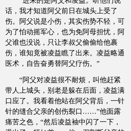
“进来的是阿父和凌益。听他们说
话，我才知道阿父前日在城头上受了
伤。阿父说是小伤，其实伤势不轻，可
为了怕动摇军心，也为免阿母担忧，阿
父谁也没说，只让李叔父偷偷给他裹
伤，谁知竟被凌益瞧了出来。凌益略通
医术，自告奋勇替阿父疗伤。”
“阿父对凌益很不耐烦，叫他赶紧
带人上城头，别老是躲在后面，凌益满
口应了。我看着他站在阿父背后，一针
针的缝合父亲的创伤裂口……”他面露
痛苦之色，“然后凌益袖中闪了一下，