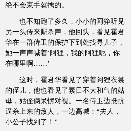
绝不会束手就擒的。
也不知跑了多久，小小的阿狰听见
另一头传来厮杀声，他回头，看见霍君
华在一群侍卫的保护下到处找寻儿子，
她一声声喊着‘阿狸，我的阿狸呢，你
在哪里啊……’
这时，霍君华看见了穿着阿狸衣裳
的侄儿，他也看见了素日不大和气的姑
母，姑侄俩呆愣对视。一名侍卫边抵抗
逼杀上来的敌人，一边高喊：“夫人，
小公子找到了！”