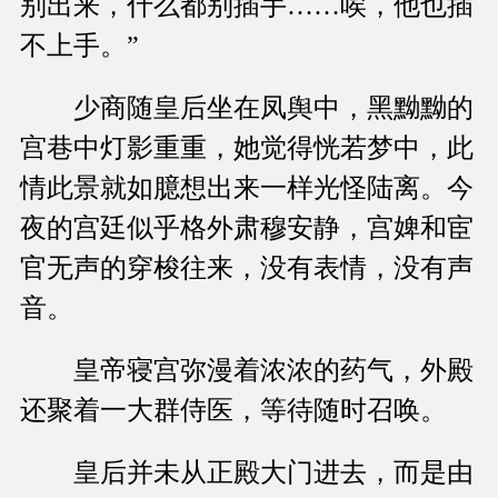
别出来，什么都别插手……唉，他也插
不上手。”
少商随皇后坐在凤舆中，黑黝黝的
宫巷中灯影重重，她觉得恍若梦中，此
情此景就如臆想出来一样光怪陆离。今
夜的宫廷似乎格外肃穆安静，宫婢和宦
官无声的穿梭往来，没有表情，没有声
音。
皇帝寝宫弥漫着浓浓的药气，外殿
还聚着一大群侍医，等待随时召唤。
皇后并未从正殿大门进去，而是由