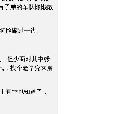
胄子弟的车队懒懒散
将脸撇过一边。
, 但少商对其中缘
气，找个老学究来磨
有**也知道了，