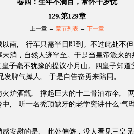
卷四：生年不满百，常怀千岁忧
129.第129章
上一章 ←
章节列表
→
下一章
南, 行车只需半日即到。不过此处不但
寒未消，自然人迹罕至。于是当皇帝派来的
 三皇子毫不犹豫的提议小月山。四皇子知
兄发脾气撵人, 于是自告奋勇来陪同。
炉酒甑, 撑起巨大的十二骨油布伞, 
中, 听一名秃顶缺牙的老学究讲什么‘气
安慰的是, 此处偏僻，没人看见三皇兄