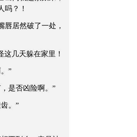
人吗？！
嘴唇居然破了一处，
怪这几天躲在家里！
。”
，是否凶险啊。”
齿。”