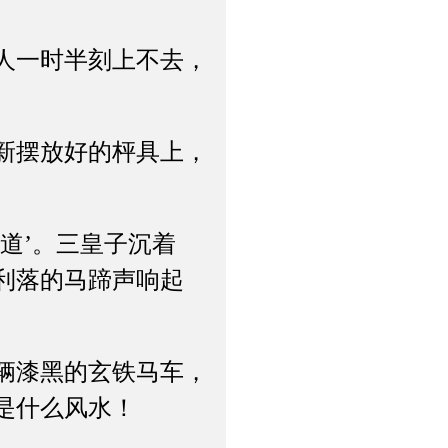
人一时半刻上不去，
新摆放好的枰具上，
道’。三皇子沉着
利落的马蹄声响起
辆漆黑的玄铁马车，
是什么风水！