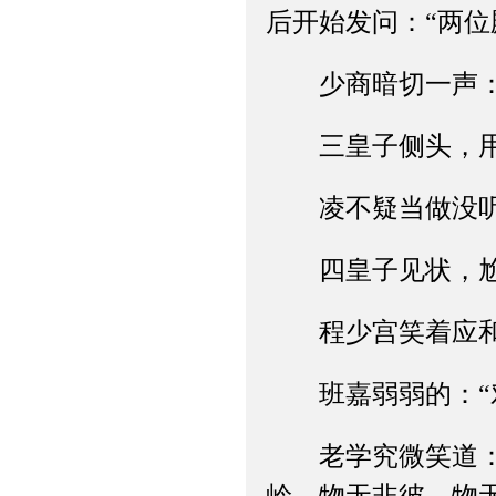
后开始发问：“两
少商暗切一声：
三皇子侧头，用
凌不疑当做没听见
四皇子见状，尬笑
程少宫笑着应和：
班嘉弱弱的：“对
老学究微笑道：“