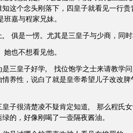
谁知这个念头刚落下，四皇子就看见一行贵
是班嘉与程家兄妹。
 俱是一愣。尤其是三皇子与少商，同时
她也不想看见他。
三皇子好学, 找位饱学之士来请教学问
怡情养性，说白了就是皇帝希望儿子改改脾
子很清楚凌不疑肯定知道, 那么程氏女十
葱绿的，好像刚喝了一壶隔夜酱油。