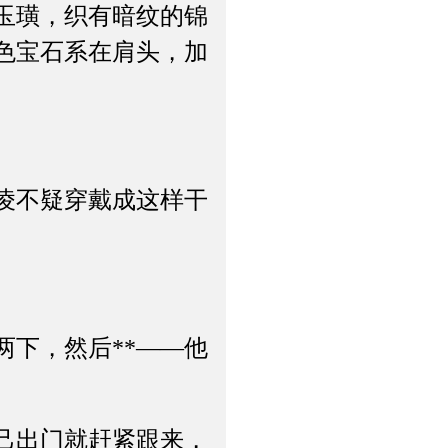
玉璜，织有暗纹的锦
色宝石系在肩头，加
凌不疑穿戴成这样干
下，然后**——他
己出门就赶紧跟来，