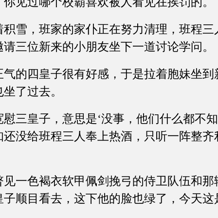
见过哪个校霸喜欢被人看见在挨罚的。
雪，班家的家仆正在努力清理，班程三
邀请三位新来的小朋友坐下一道讨论学问。
的四皇子很有好感，于是拉着胞妹坐到
也坐了过去。
三皇子，意思是‘没事，他们什么都不知
知还没给班程三人奉上热酒，只听一阵整齐
一色褐衣软甲佩剑挽弓的侍卫队伍和那
皇子顺目看去，这下他的脸也绿了，今天这