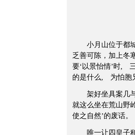
小月山位于都城以
乏善可陈，加上冬
要‘以景怡情’时,
的是什么, 为怕胞
架好坐具案几与火
就这么坐在荒山野岭
使之自然’的废话。
唯一让四皇子稍感