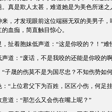
问题。真是欺人太甚，难道她是为美色所迷之
，才发现眼前这位端丽无双的美男子，
红的血痂，简直触目惊心。
扯着胞妹低声道：“这是你咬的？！”难
道：“废话，不是我咬的还能是你咬的啊
子晟的伤莫不是为国尽忠？不知伤势如何
“上位君父下为百姓，区区小伤，何足挂
道：“那怎么又会伤在嘴上呢？”