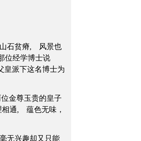
山石贫瘠, 风景也
那位经学博士说
道父皇派下这名博士为
两位金尊玉贵的皇子
理相通, 蕴色无味，
毫无兴趣却又只能