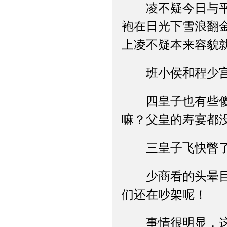
凌不疑今日与平素
袍在日光下雪浪翻
上凌不疑本来容貌
班小侯和程少宫
四皇子也有些傻眼
嘛？父皇的寿宴都
三皇子飞快瞥了
少商看的头晕目眩
们还在吵架呢！
事情很明显，这家