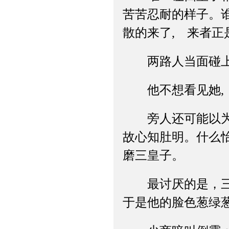
苦苦忍耐的样子。
散的来了, 来者正
两路人当面碰上,
他不想看见她, 
旁人还可能以为是
故心知肚明。什么
磨三皇子。
最讨厌的是，三皇
于是他的脸色葱绿