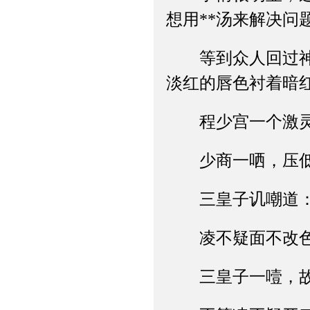
想用**汤来解决
等到众人回过神来
淡红的唇色衬着暗
程少宫一个激灵，
少商一哂，压低声
三皇子讥嘲道：“
凌不疑面不改色：
三皇子一噎，故意