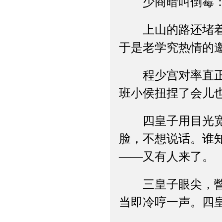
少商暗叫倒霉：你
上山的路还堵着积
于是老学究热情的
程少宫对率直正气
班小侯扭捏了会儿
四皇子用目光宽慰
脸，不想说话。谁
——又有人来了。
三皇子眼尖，瞥见
当即冷哼一声。四