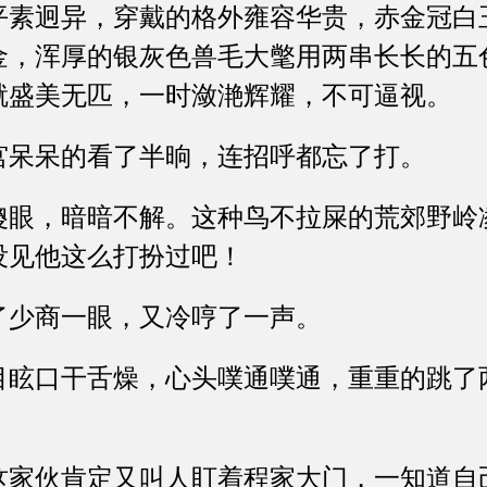
迥异，穿戴的格外雍容华贵，赤金冠白
金，浑厚的银灰色兽毛大氅用两串长长的五
就盛美无匹，一时潋滟辉耀，不可逼视。
呆呆的看了半晌，连招呼都忘了打。
，暗暗不解。这种鸟不拉屎的荒郊野岭
没见他这么打扮过吧！
少商一眼，又冷哼了一声。
口干舌燥，心头噗通噗通，重重的跳了两
伙肯定又叫人盯着程家大门，一知道自