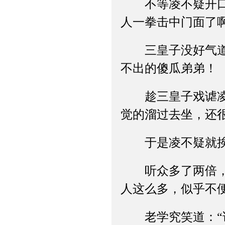
不等凌不疑开口，
人一拳击中门面了
三皇子没好气道：
不出的傻瓜弟弟！
趁三皇子戏谑凌不
觉的溜过去坐，还
于是凌不疑就挨到
听众多了两倍，老
人这么多，似乎不
老学究笑道：“诶