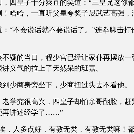
四皇子十分爽直的笑道：“三皇兄这你都
啊！哈哈，一直听父皇夸奖子晟武艺高强，
“不会说话就不要说话了。”连拳脚击打
疑的当口，程少宫已经让家仆再摆放一
很讲义气的拉上了天然呆的班嘉。
少商身旁坐下，少商扭过头去不看他。
学究很高兴，四皇子却怕亲哥翻脸，赶紧
便再讲述经学了……”
，人多点好，有教无类，有教无类嘛！都