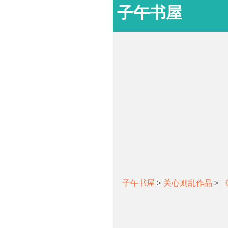
子午书屋
子午书屋
>
关心则乱作品
>