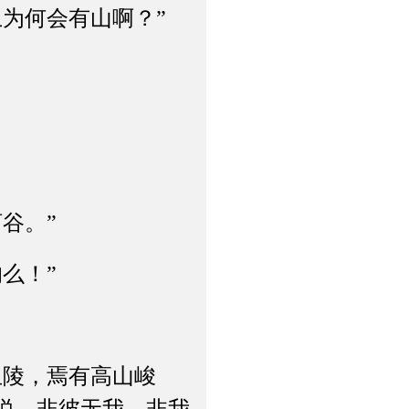
为何会有山啊？”
谷。”
么！”
陵，焉有高山峻