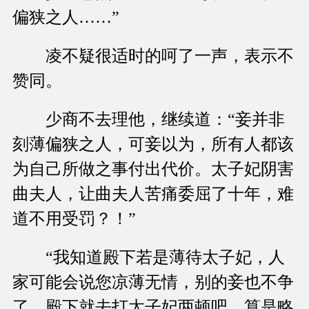
偏狭之人……”
凌不疑很适时的呵了一声，表示不
赞同。
少商不去理他，继续道：“妾并非
刻薄偏狭之人，可妾以为，所有人都该
为自己所做之事付出代价。太子妃阴害
曲夫人，让曲夫人苦痛委屈了十年，难
道不用受罚？！”
“我知道殿下若是薄待太子妃，人
家可能会说您凉薄无情，别的妾也不争
了，殿下就去打太子妃两顿吧，算是略