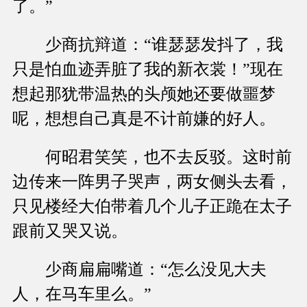
了。”
少商抗辩道：“谁瑟瑟发抖了，我
只是怕血迹弄脏了我的新衣裳！”现在
想起那犹带温热的头颅她还要做噩梦
呢，想想自己真是不计前嫌的好人。
何昭君笑笑，也不去反驳。这时前
边传来一阵男子哭声，两女侧头去看，
只见楼经大伯带着几个儿子正跪在太子
跟前又哭又说。
少商扁扁嘴道：“怎么没见大夫
人，在马车里么。”