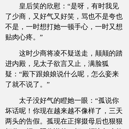
皇后笑的欣慰：“是呀，有时我见
了少商，又好气又好笑，骂也不是夸也
不是，一时想打她一顿手心，一时又想
贴肉心疼。”
这时少商将凌不疑送走，颠颠的踏
进内殿，见太子欲言又止，满脸狐
疑：“殿下跟娘娘说什么呢，怎么妾来
了就不说了。”
太子没好气的瞪她一眼：“孤说你
坏话呢！你现在越来越不像样了，三天
两头的告假。孤现在正撺掇母后也狠狠