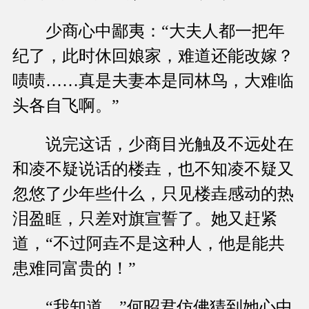
少商心中鄙夷：“大夫人都一把年
纪了，此时休回娘家，难道还能改嫁？
啧啧……真是夫妻本是同林鸟，大难临
头各自飞啊。”
说完这话，少商目光触及不远处在
和凌不疑说话的楼垚，也不知凌不疑又
忽悠了少年些什么，只见楼垚感动的热
泪盈眶，只差对旗宣誓了。她又赶紧
道，“不过阿垚不是这种人，他是能共
患难同富贵的！”
“我知道。”何昭君仿佛猜到她心中