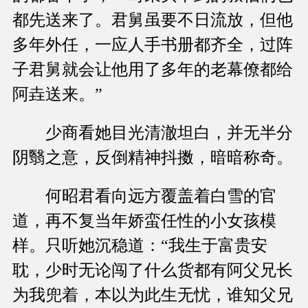
都先送来了。君舅虽要不日流放，但他
多年外任，一应人手书册都齐全，过阵
子君舅就会让他用了多年的老幕僚都给
阿垚送来。”
少商看她目光清澈坦白，并无半分
阴翳之意，反倒精神抖擞，暗暗称奇。
何昭君看向远方覆盖着白雪的官
道，再不复当年娇蛮任性的小女孩模
样。只听她沉稳道：“我生于富贵安
耽，少时无论闯了什么货都有阿父兄长
为我兜着，本以为此生无忧，谁知父兄