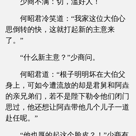
少商不满：切，滥好人！
何昭君冷笑道：“我家这位大伯心
思倒转的快，这就打起新的主意来
了。”
“什么新主意？”少商问。
何昭君道：“根子明明坏在大伯父
身上，可如今遭流放的却是君舅和阿垚
的亲兄弟们，若不是陛下勒令他们闭门
思过，他还想让阿垚带他几个儿子一道
赴任呢。”
“他也厚的起这个脸皮？！”少商有