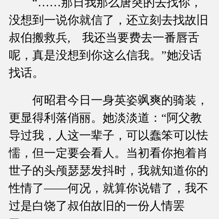
“……那日我那么唐突的去找你，
没想到一说你就信了，还立刻去找故旧
叔伯搬救兵, 我还当要费去一番唇舌
呢，真是没想到你这么信我。”她没话
找话。
何昭君今日一身英姿飒爽的骑装，
更显得利落俏丽。她淡淡道：“阿父教
导过我，人这一辈子，可以蠢笨可以怯
懦，但一定要会看人。当初看你抱着肖
世子的头颅瑟瑟发抖时，我就知道你的
性情了——何况，就算你说错了，我不
过是白饶了叔伯故旧的一份人情罢