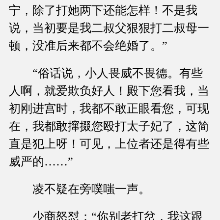
宁，除了打她两下还能怎样！不是我
说，当初要是我二叔父狠狠打二叔母一
顿，没准后来都不会绝婚了。”
“俗话说，小人畏威不畏德。有些
人啊，就爱欺负好人！殿下您看我，当
初刚进宫时，我都不敢正眼看您，可现
在，我都敢撺掇您殴打太子妃了，这简
直是犯上呀！可见，上位者还是得有些
威严的……”
凌不疑在旁噗嗤一声。
少商怒怼：“你别老打岔，我这跟