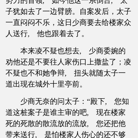
势力的首领, 如今他这一系倒台, 太
子犹如去了一边臂膀。自案发后，太子
一直闷闷不乐，这日少商要去给楼家众
人送行, 他也跟着去了。
本来凌不疑也想去, 少商委婉的
劝他还是不要往人家伤口上撒盐了；凌
不疑也不和她争辩, 扭头就随太子一
道出现在城外十里亭前。
少商无奈的问太子：“殿下, 您知
道这桩案子是谁主审的吧, 现在楼家
死的死散的散流放的流放, 您还把他
带来送行, 是怕楼家人伤心的还不够