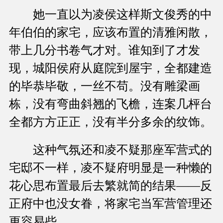
她一直以为凌侯这样斯文俊秀的中
年伯伯的家宅，应该布置的清雅闲散，
带上几分书卷气才对。谁知到了才发
现，城阳侯府从庭院到屋宇，全都建造
的毕恭毕敬，一丝不苟。没有雕梁画
栋，没有弯曲斜翘的飞檐，连案几枰台
全都方方正正，没有半分多余的纹饰。
这种气氛还和凌不疑那座军营式的
宅邸不一样，凌不疑府明显是一种懒的
花心思布置最后去繁就简的结果——反
正府中也没女眷，将家宅当军营管理还
更容易些。