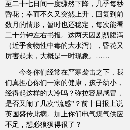
至二十七日间一度骤然下降，几乎每秒
昏花；幸而不久又突然上升，回复到前
数月的情形，暂时也还稳定，每次能看
二十分钟左右书报。这两天因剧烈腹泻
（近乎食物性中毒的大水泻），昏花又
厉害起来，大概是一时现象。……
今冬你们经常在严寒袭击之下，我
们真担心你们一家的健康，孩子幼小，
经得起这样的大冷吗？弥拉容易感冒，
是否又闹了几次“流感”？前十日报上说
英国盛传此病。加上你们电气煤气供应
不足，想必狼狈得很了？