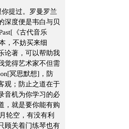
前就跟你提过。罗曼罗兰
的深度便是韦白与贝
Past[《古代音乐
均有译本，不妨买来细
乐论著，可以帮助我
我觉得艺术家不但需
on[冥思默想]，防
客观；防止之道在于
录音机为你学习的必
道，就是要你能有购
二月轮空，有没有利
只顾关着门练琴也有