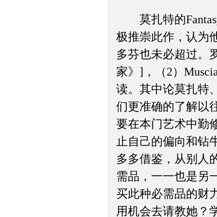
莫扎特的Fantas
极推崇此作，认为
多芬也未必超过。罗曼罗
家》]，（2）Musc
读。其中论莫扎特
们更准确的了解以
要在本门艺术中勤修苦
止自己的偏向和钻
多多借鉴，从别人
需品，一一也是另
买此种必需品的财力
用机会去请教她？