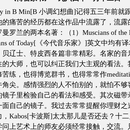
y in B Min[B 小调幻想曲]记得五三年
他的痛苦的经历都在这作品中流露了，流露
兰的两本名著：（1）Muscians of the 
ians of Today[《今代音乐家》]英文中
、贝辽士、特皮西各篇非常精彩。名家的音
往的大师，也可以纠正我们大主观的看法。
练，也得博览群书，也得常常作meditati
牛角尖。感情强烈的人不怕别的，就怕不够
的镜子里检验自己的看法和感受。其次磁带
一面自己的镜子。我过去常常提醒你理财之
，Kabos[卡波斯]太太那儿是否还去？十
学问上艺术上的师友必须经常接触，交流。