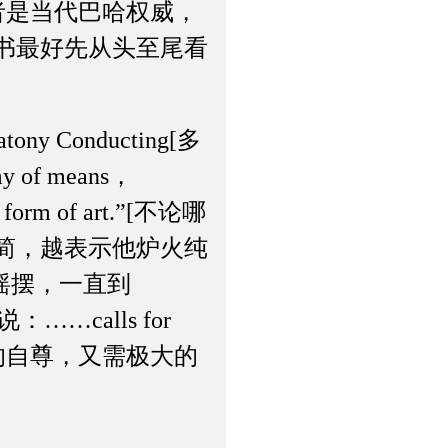
者是当代巴哈权威，
书最好先从头至尾看
。
Conducting[多
of means，
ery form of art.”[不论哪
简，越表示他炉火纯
摇摆，一直到
……calls for
[……既需越高的自尊，又需极大的