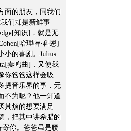
方面的朋友，同我们
]，在我们却是新鲜事
edge[知识]，就是无
hen[哈理特·科恩]
喜剧。Julius
nata[奏鸣曲]，又使我
像你爸爸这样会吸
多提音乐界的事，无
而不为呢？他一知道
厌其烦的想要满足
稿，把其中讲希腊的
预备寄你。爸爸虽是腰