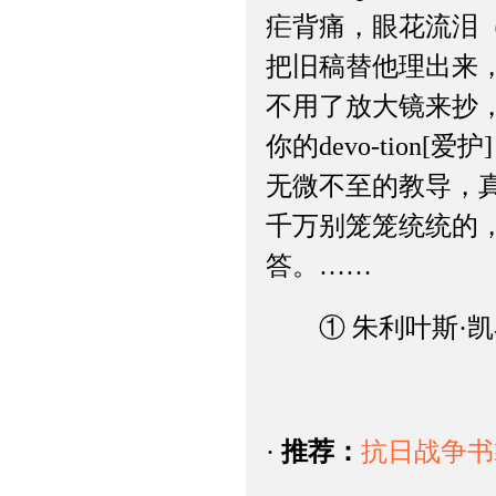
疟背痛，眼花流泪
把旧稿替他理出来
不用了放大镜来抄
你的devo-tio
无微不至的教导，
千万别笼笼统统的
答。……
① 朱利叶斯·凯
·
推荐：
抗日战争书