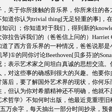
关于你所接触的音乐界，你所来往的各
你认为trivial thing[无足轻重的事
ge [知识] ；你知道对于我们，得到新的knowl
拉告诉我们的（爸爸信上问的）Harriet Co
道了西方音乐界的一种情况，爸爸说那是小小的
·凯琴]①的同你讨论Beethoven[贝多芬]的So
况；表示艺术家之间坦白真诚的思想交流。
人，对这些事的确感到很大的兴趣。他要你
甘落后，要了解国外艺术界的现状，你何乐
往，但认为你对希腊精神还不明确，他就不
艺术哲学》不知何时出版，他最近竟重理旧
[章]，约五万余字，每天抽出一部分时间抄录，