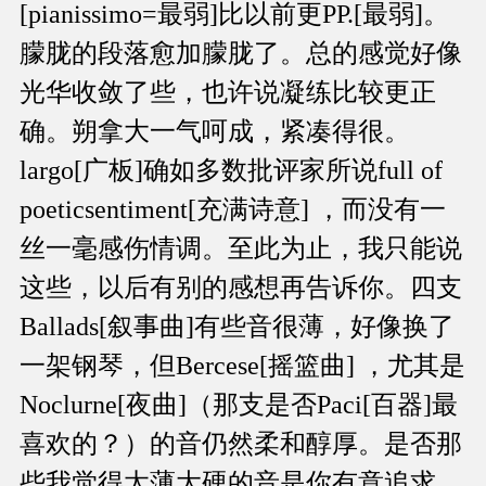
[pianissimo=最弱]比以前更PP.[最弱]。
朦胧的段落愈加朦胧了。总的感觉好像
光华收敛了些，也许说凝练比较更正
确。朔拿大一气呵成，紧凑得很。
largo[广板]确如多数批评家所说full of
poeticsentiment[充满诗意] ，而没有一
丝一毫感伤情调。至此为止，我只能说
这些，以后有别的感想再告诉你。四支
Ballads[叙事曲]有些音很薄，好像换了
一架钢琴，但Bercese[摇篮曲] ，尤其是
Noclurne[夜曲]（那支是否Paci[百器]最
喜欢的？）的音仍然柔和醇厚。是否那
些我觉得太薄大硬的音是你有意追求