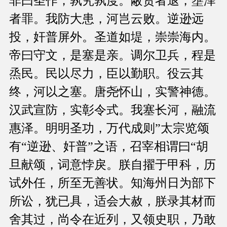
非曰圣作，孰究孰度。蔽贤者退，壅泽
者罪。我防大患，河岂云败。逆逊远
投，奸普屏外。圣道如堤，崇崇海内。
帝曰守文，是塞是亲。调尔卫兵，程是
烝民。民以尽力，臣以勤职。役云其
终，河以之塞。唐尧怀山，实警神德。
汉武宣防，实彰令式。我塞长河，融流
惠泽。明明圣功，万代成则”太宗览颂
有“逆逊、奸普”之语，召宰相谓曰“胡
旦献颂，词意悖戾。朕自擢于甲科，历
试外任，所至无善状。知海州日为部下
所讼，犹已具，适会大赦，朕录其材而
舍其过，尚令在近列，又领史职，乃敢