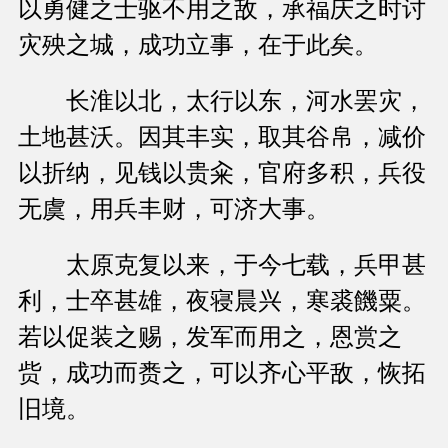
以勇健之士驱不用之敌，承福庆之时讨
灾殃之城，成功立事，在于此矣。
长淮以北，太行以东，河水罢灾，
土地甚沃。因其丰实，取其谷帛，减价
以折纳，见钱以贵籴，官府多积，兵役
无虞，用兵丰财，可济大事。
太原克复以来，于今七载，兵甲甚
利，士卒甚雄，夜寝晨兴，寒裘饑粟。
若以促装之赐，发军而用之，恩赏之
赀，成功而赉之，可以齐心平敌，恢拓
旧境。