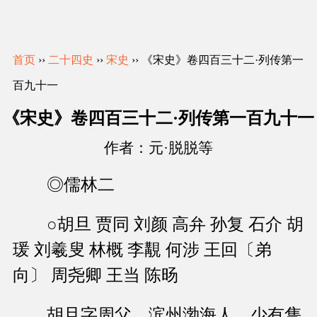
首页
››
二十四史
››
宋史
›› 《宋史》卷四百三十二·列传第一
百九十一
《宋史》卷四百三十二·列传第一百九十一
作者：元·脱脱等
◎儒林二
○胡旦 贾同 刘颜 高弁 孙复 石介 胡
瑗 刘羲叟 林概 李覯 何涉 王回〔弟
向〕 周尧卿 王当 陈旸
胡旦字周父，滨州渤海人。少有隽