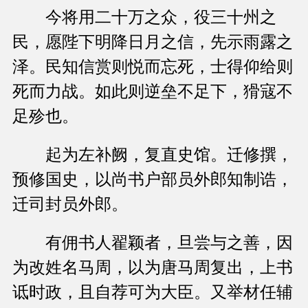
今将用二十万之众，役三十州之
民，愿陛下明降日月之信，先示雨露之
泽。民知信赏则悦而忘死，士得仰给则
死而力战。如此则逆垒不足下，猾寇不
足殄也。
起为左补阙，复直史馆。迁修撰，
预修国史，以尚书户部员外郎知制诰，
迁司封员外郎。
有佣书人翟颖者，旦尝与之善，因
为改姓名马周，以为唐马周复出，上书
诋时政，且自荐可为大臣。又举材任辅