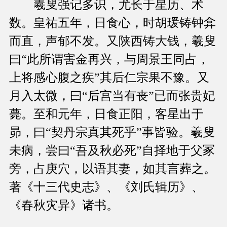
羲叟强记多识，尤长于星历、术
数。皇祐五年，日食心，时胡瑗铸钟弇
而直，声郁不发。又陕西铸大钱，羲叟
曰“此所谓害金再兴，与周景王同占，
上将感心腹之疾”其后仁宗果不豫。又
月入太微，曰“后宫当有丧”已而张贵妃
薨。至和元年，日食正阳，客星出于
昴，曰“契丹宗真其死乎”事皆验。羲叟
未病，尝曰“吾及秋必死”自择地于父冢
旁，占庚穴，以语其妻，如其言葬之。
著《十三代史志》、《刘氏辑历》、
《春秋灾异》诸书。