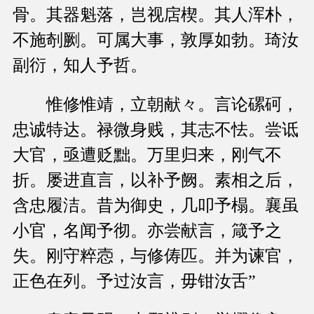
骨。其器魁落，岂视扂楔。其人浑朴，
不施剞劂。可属大事，敦厚如勃。琦汝
副衍，知人予哲。
惟修惟靖，立朝献々。言论磥砢，
忠诚特达。禄微身贱，其志不怯。尝诋
大官，亟遭贬黜。万里归来，刚气不
折。屡进直言，以补予阙。素相之后，
含忠履洁。昔为御史，几叩予榻。襄虽
小官，名闻予彻。亦尝献言，箴予之
失。刚守粹悫，与修俦匹。并为谏官，
正色在列。予过汝言，毋钳汝舌”