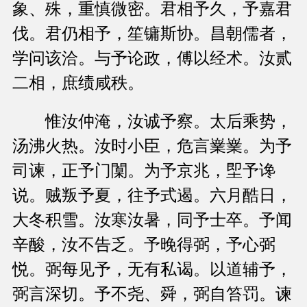
象、殊，重慎微密。君相予久，予嘉君
伐。君仍相予，笙镛斯协。昌朝儒者，
学问该洽。与予论政，傅以经术。汝贰
二相，庶绩咸秩。
惟汝仲淹，汝诚予察。太后乘势，
汤沸火热。汝时小臣，危言嶪嶪。为予
司谏，正予门闑。为予京兆，堲予谗
说。贼叛予夏，往予式遏。六月酷日，
大冬积雪。汝寒汝暑，同予士卒。予闻
辛酸，汝不告乏。予晚得弼，予心弼
悦。弼每见予，无有私谒。以道辅予，
弼言深切。予不尧、舜，弼自笞罚。谏