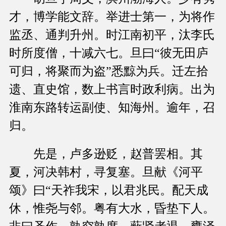
才，博学能文辞。举进士第一，为将作
监丞、通判升州。时江南初平，汰李氏
时所度僧，十减六七。旦曰“彼无田庐
可归，将聚而为盗”悉黥为兵。迁左拾
遗、直史馆，数上书言时政利病。出为
淮南东路转运副使、知海州。逾年，召
归。
先是，卢多逊贬，赵普罢相。其
夏，河决韩村，寻复塞。旦献《河平
颂》曰“天祚我宋，以君兆民。配天成
休，惟尧与邻。粤有大水，昏垫下人。