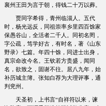
襄州王田为言于朝，得钱二十万以葬。
贾同字希得，青州临淄人。五代
时，杨光远反，同祖崇率乡里四百馀家
保愚谷山，全活者二千人。同初名罔，
字公疏，笃学好古，有时名，著《山东
野录》七篇。年四十馀，同进士出身，
真宗命改今名。王钦若方贵盛，闻同
名，欲致之，固谢不往。居八九年，始
补历城主簿。张知白荐为大理评事，通
判兖州。
天圣初，上书言“自祥符以来，谏