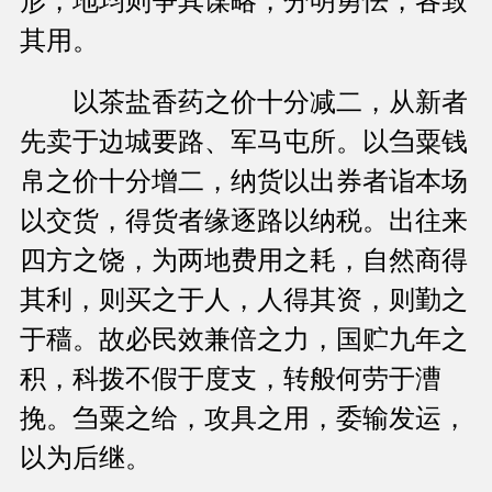
形，地均则争其谋略，分明勇怯，各致
其用。
以茶盐香药之价十分减二，从新者
先卖于边城要路、军马屯所。以刍粟钱
帛之价十分增二，纳货以出券者诣本场
以交货，得货者缘逐路以纳税。出往来
四方之饶，为两地费用之耗，自然商得
其利，则买之于人，人得其资，则勤之
于穑。故必民效兼倍之力，国贮九年之
积，科拨不假于度支，转般何劳于漕
挽。刍粟之给，攻具之用，委输发运，
以为后继。