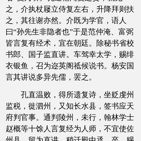
之，介执杖屦立侍复左右，升降拜则扶
之，其往谢亦然。介既为学官，语人
曰“孙先生非隐者也”于是范仲淹、富弼
皆言复有经术，宜在朝廷。除秘书省校
书郎、国子监直讲。车驾幸太学，赐绯
衣银鱼，召为迩英阁祗候说书。杨安国
言其讲说多异先儒，罢之。
孔直温败，得所遗复诗，坐贬虔州
监税，徙泗州，又知长水县，签书应天
府判官事。通判陵州，未行，翰林学士
赵概等十馀人言复经为人师，不宜使佐
州县。留为直讲，稍迁殿中丞，卒，赐