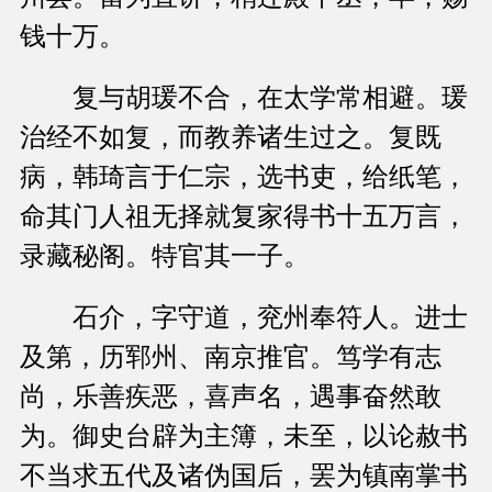
钱十万。
复与胡瑗不合，在太学常相避。瑗
治经不如复，而教养诸生过之。复既
病，韩琦言于仁宗，选书吏，给纸笔，
命其门人祖无择就复家得书十五万言，
录藏秘阁。特官其一子。
石介，字守道，兖州奉符人。进士
及第，历郓州、南京推官。笃学有志
尚，乐善疾恶，喜声名，遇事奋然敢
为。御史台辟为主簿，未至，以论赦书
不当求五代及诸伪国后，罢为镇南掌书