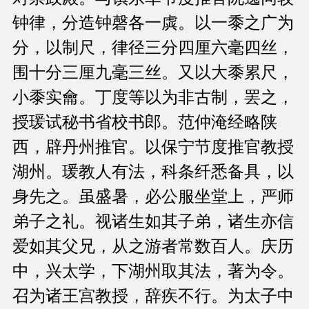
钟律，分造钟磬各一虡。以一黍之广为
分，以制尺，律径三分四厘六毫四丝，
围十分三厘九毫三丝。又以大黍累尺，
小黍实龠。丁度等以为非古制，罢之，
授瑗试秘书省校书郎。范仲淹经略陕
西，辟丹州推官。以保宁节度推官教授
湖州。瑗教人有法，科条纤悉备具，以
身先之。虽盛暑，必公服坐堂上，严师
弟子之礼。视诸生如其子弟，诸生亦信
爱如其父兄，从之游者常数百人。庆历
中，兴太学，下湖州取其法，著为令。
召为诸王宫教授，辞疾不行。为太子中