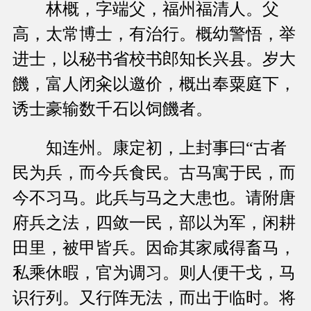
林概，字端父，福州福清人。父
高，太常博士，有治行。概幼警悟，举
进士，以秘书省校书郎知长兴县。岁大
饑，富人闭籴以邀价，概出奉粟庭下，
诱士豪输数千石以饲饑者。
知连州。康定初，上封事曰“古者
民为兵，而今兵食民。古马寓于民，而
今不习马。此兵与马之大患也。请附唐
府兵之法，四敛一民，部以为军，闲耕
田里，被甲皆兵。因命其家咸得畜马，
私乘休暇，官为调习。则人便干戈，马
识行列。又行阵无法，而出于临时。将