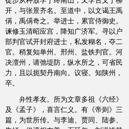
徒步从种放学于终南山，又学古文于柳
开，与张景齐名。至道中，以文谒王禹
偁，禹偁奇之。举进士，累官侍御史。
谏修玉清昭应宫，降知广济军。寻以户
部判官试开封府进士，私发糊名，夺二
官。稍复知单州、邢州、盐铁判官。河
决澶州，请弛堤防，纵水所之，可省民
力，且以扼契丹南向。议寝。知陕州，
卒。
弁性孝友。所为文章多祖《六经》
及《孟子》，喜言仁义。有《帝则》三
篇，为世所传。与李迪、贾同、陆参、