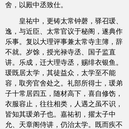
舍，以殿中丞致仕。
皇祐中，更铸太常钟磬，驿召瑗、
逸，与近臣、太常官议于秘阁，遂典作
乐事。复以大理评事兼太常寺主簿，辞
不就。岁馀，授光禄寺丞、国子监直
讲。乐成，迁大理寺丞，赐绯衣银鱼。
瑗既居太学，其徒益众，太学至不能
容，取旁官舍处之。礼部所得士，瑗弟
子十常居四五，随材高下，喜自修饬，
衣服容止，往往相类，人遇之虽不识，
皆知其瑗弟子也。嘉祐初，擢太子中
允、天章阁侍讲，仍治太学。既而疾不