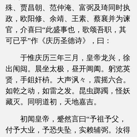
殊、贾昌朝、范仲淹、富弼及琦同时执
政，欧阳修、余靖、王素、蔡襄并为谏
官，介喜曰“此盛事也，歌颂吾职，其
可已乎”作《庆历圣德诗》，曰：
于惟庆历三年三月，皇帝龙兴，徐
出闱闼。晨坐太极，昼开阊阖。躬览英
贤，手鉏奸枿。大声沨々，震摇六合。
如乾之动，如雷之发。昆虫踯躅，怪妖
藏灭。同明道初，天地嘉吉。
初闻皇帝，蹙然言曰“予祖予父，
付予大业，予恐失坠，实赖辅弼。汝得