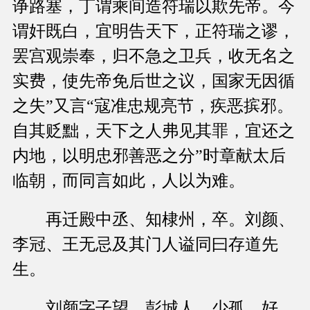
诤路塞，丁谓乘间造符瑞以欺先帝。今
谓奸既白，宜明告天下，正符瑞之谬，
罢宫观崇奉，归不急之卫兵，收无名之
实费，使先帝免后世之议，国家无因循
之失”又言“寇准忠规亮节，疾恶摈邪。
自其贬黜，天下之人弗见其罪，宜还之
内地，以明忠邪善恶之分”时章献太后
临朝，而同言如此，人以为难。
再迁殿中丞、知棣州，卒。刘颜、
李冠、王无忌及其门人谥同曰存道先
生。
刘颜字子望，彭城人。少孤，好