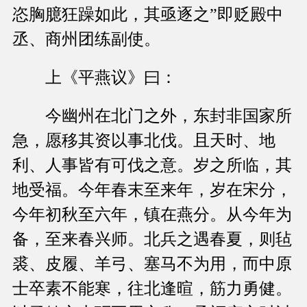
恣胸臆狂躁如此，其亟逐之”即贬殿中
丞、商州团练副使。
上《平燕议》曰：
今幽州在北门之外，东封非国家所
急，愿移其资以事北伐。且天时、地
利、人事皆有可伐之意。岁之所临，其
地受福。今年春末至来年，岁在宋分，
今年初秋至六年，镇在燕分。从今年为
备，至来春兴师。北兵之遇春夏，则毡
裘、皮履、羊弓、塞马不为用，而中原
士卒素不能寒，往北逢暄，筋力勇健。