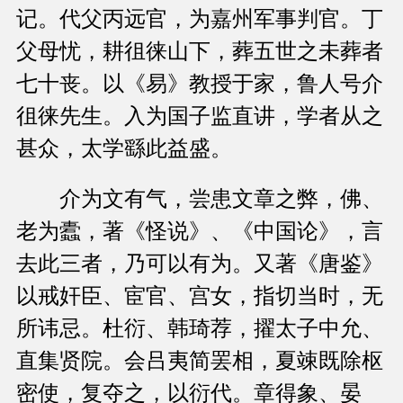
记。代父丙远官，为嘉州军事判官。丁
父母忧，耕徂徕山下，葬五世之未葬者
七十丧。以《易》教授于家，鲁人号介
徂徕先生。入为国子监直讲，学者从之
甚众，太学繇此益盛。
介为文有气，尝患文章之弊，佛、
老为蠹，著《怪说》、《中国论》，言
去此三者，乃可以有为。又著《唐鉴》
以戒奸臣、宦官、宫女，指切当时，无
所讳忌。杜衍、韩琦荐，擢太子中允、
直集贤院。会吕夷简罢相，夏竦既除枢
密使，复夺之，以衍代。章得象、晏