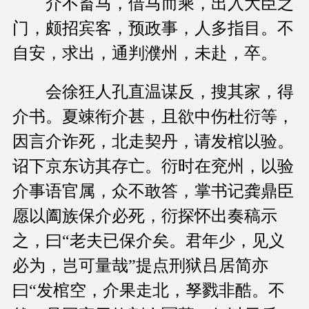
介不畜马，借马而乘，出入大臣之
门，颇招宾客，预政事，人多指目。不
自安，求出，通判濮州，未赴，卒。
会徐狂人孔直温谋反，搜其家，得
介书。夏竦衔介甚，且欲中伤杜衍等，
因言介诈死，北走契丹，请发棺以验。
诏下京东访其存亡。衍时在兖州，以验
介事语官属，众不敢答，掌书记龚鼎臣
愿以阖族保介必死，衍探怀出奏稿示
之，曰“老夫已保介矣。君年少，见义
必为，岂可量哉”提点刑狱吕居简亦
曰“发棺空，介果走北，孥戮非酷。不