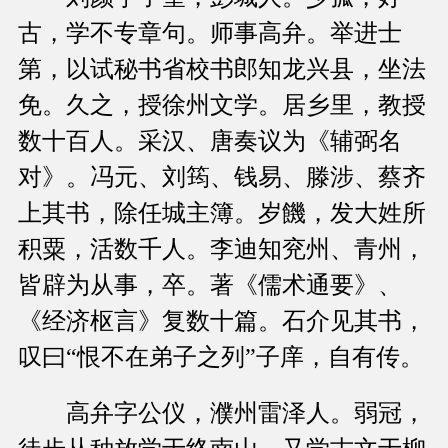
古，学不专章句。师事高弁。举进士
第，以试秘书省校书郎知龙兴县，坐法
免。久之，授徐州文学。居乡里，教授
数十百人。采汉、唐奏议为《辅弼名
对》。冯元、刘筠、钱易、滕涉、蔡齐
上其书，除任城主簿。岁饑，发大姓所
积粟，活数千人。李迪知兖州、青州，
皆辟为从事，卒。著《儒术通要》、
《经济枢言》复数十篇。石介见其书，
叹曰“恨不在弟子之列”子庠，自有传。
高弁字公仪，濮州雷泽人。弱冠，