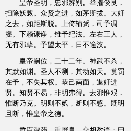
皇帝圣明，忠邪辨别。举擢俊良，
扫除妖魃。众贤之进，如茅斯拔。大奸
之去，如距斯脱。上倚辅弼，司予调
燮。下赖谏诤，维予纪法。左右正人，
无有邪孽。予望太平，日不逾浃。
皇帝嗣位，二十二年。神武不杀，
其默如渊。圣人不测，其动如天。赏罚
在予，不失其权。恭己南面，退奸进
贤。知贤不易，非明弗得。去邪惟艰，
惟断乃克。明则不贰，断则不惑。既明
且断，惟皇帝之德。
群臣踧踖，重屏息，交相教语：曰