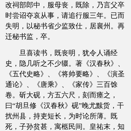
改祠部郎中，服母丧，既除，乃言父卒
时尝诏夺哀从事，请追行服三年。已而
失明，以秘书省少监致仕，居襄州。再
迁秘书监，卒。
旦喜读书，既丧明，犹令人诵经
史，隐几听之不少辍。著《汉春秋》、
《五代史略》、《将帅要略》、《演圣
通论》、《唐乘》、《家传》三百馀
卷。斫大砚，方五六尺，刻而瘗之，
曰“胡旦修《汉春秋》砚”晚尤黩货，干
扰州县，持吏短长，为时论所薄。既
死，子孙贫甚，寓柩民间。皇祐末，知