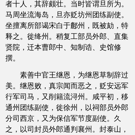
者十人，其辞颇壮。当时皆谓旦所为。
马周坐流海岛，旦亦贬坊州团练副使。
坐擅离所部谒宋白于鄜州，既被劾，特
释之。徙绛州。稍复工部员外郎、直集
贤院，迁本曹郎中、知制诰、史馆修
撰。
素善中官王继恩，为继恩草制辞过
美。继恩败，真宗闻而恶之，贬安远军
行军司马，又削籍流浔州。咸平初，移
通州团练副使，徙徐州，以祠部员外郎
分司西京，又为保信军节度副使。久
之，以司封员外郎通判襄州。封泰山，