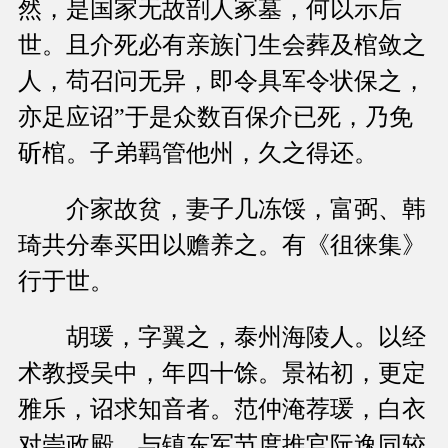
然，是国家无故剖人冢墓，何以示后
世。且介死必有亲族门生会葬及棺敛之
人，苟召问无异，即令具军令状保之，
亦足应诏”于是众数百保介已死，乃免
斫棺。子弟羁管他州，久之得还。
介家故贫，妻子几冻馁，富弼、韩
琦共分奉买田以赡养之。有《徂徕集》
行于世。
胡瑗，字翼之，泰州海陵人。以经
术教授吴中，年四十馀。景祐初，更定
雅乐，诏求知音者。范仲淹荐瑗，白衣
对崇政殿。与镇东军节度推官阮逸同较