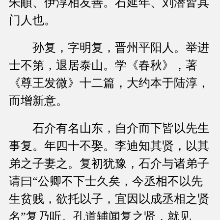
朱頔、伊淳相友善。石延年、刘潜皆其
门人也。
孙复，字明复，晋州平阳人。举进
士不第，退居泰山。学《春秋》，著
《尊王发微》十二篇，大约本于陆淳，
而增新意。
石介有名山东，自介而下皆以先生
事复。年四十不娶。李迪知其贤，以其
弟之子妻之。复初犹豫，石介与诸弟子
请曰“公卿不下士久矣，今丞相不以先
生贫贱，欲托以子，宜因以成丞相之贤
名”复乃听。孔道辅闻复之贤，就见