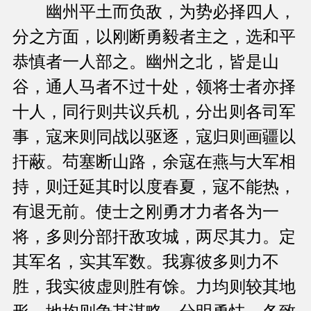
幽州平土而负敌，为势必择四人，
分之方面，以刚断勇毅者主之，选和平
恭慎者一人部之。幽州之北，皆是山
谷，通人马者不过十处，领将士者亦择
十人，同行则共议兵机，分出则各司军
事，寇来则同战以驱逐，寇归则画疆以
扞蔽。苟塞断山路，余寇在燕与大军相
持，则迁延其时以度春夏，寇不能热，
有退无前。使士之刚勇才力者各为一
将，多则分部扞敌攻城，两尽其力。定
其军名，实其军数。我寡彼多则力不
胜，我实彼虚则胜有馀。力均则较其地