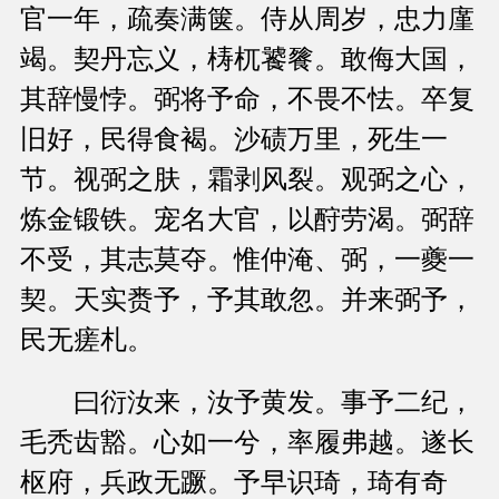
官一年，疏奏满箧。侍从周岁，忠力廑
竭。契丹忘义，梼杌饕餮。敢侮大国，
其辞慢悖。弼将予命，不畏不怯。卒复
旧好，民得食褐。沙碛万里，死生一
节。视弼之肤，霜剥风裂。观弼之心，
炼金锻铁。宠名大官，以酧劳渴。弼辞
不受，其志莫夺。惟仲淹、弼，一夔一
契。天实赉予，予其敢忽。并来弼予，
民无瘥札。
曰衍汝来，汝予黄发。事予二纪，
毛秃齿豁。心如一兮，率履弗越。遂长
枢府，兵政无蹶。予早识琦，琦有奇