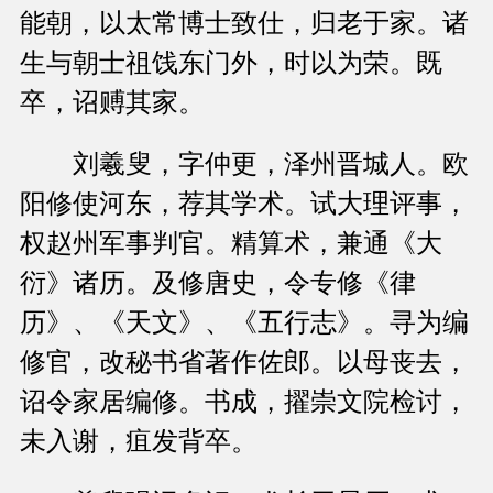
能朝，以太常博士致仕，归老于家。诸
生与朝士祖饯东门外，时以为荣。既
卒，诏赙其家。
刘羲叟，字仲更，泽州晋城人。欧
阳修使河东，荐其学术。试大理评事，
权赵州军事判官。精算术，兼通《大
衍》诸历。及修唐史，令专修《律
历》、《天文》、《五行志》。寻为编
修官，改秘书省著作佐郎。以母丧去，
诏令家居编修。书成，擢崇文院检讨，
未入谢，疽发背卒。