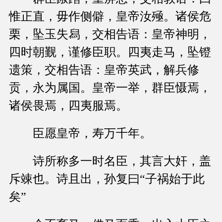
惟正直，毋作侧僻，皇帝汝殛。诸侯危
栗，坠玉失舄，交相告语：皇帝神明，
四时朝觐，谨修臣职。四夷走马，坠镫
遗策，交相告语：皇帝英武，解兵修
贡，永为属国。皇帝一举，群臣慑焉，
诸侯畏焉，四夷服焉。
臣愿皇帝，寿万千年。
诗所称多一时名臣，其言大奸，盖
斥竦也。诗且出，孙复曰“子祸始于此
矣”