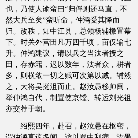
也，乃使人谕蛮曰“归俘则还马直，不
然大兵至矣”蛮听命，仲鸿受其降而
归。改秩，知中江县，总领杨辅檄置幕
下。时关外营田凡万四千顷，亩仅输七
升。仲鸿建议，请以兵之当汰者授之
田，存赤籍，迟以数年，汰者众，耕者
多，则横敛一切之赋可次第以减。辅然
之，大将吴挺沮而止。赵汝愚移帅闽，
举仲鸿自代，制置使京镗、转运刘光祖
亦交荐于朝。
绍熙四年，赴召，赵汝愚在枢密，
谓仲鸿直谅多闻，访以蜀中利病。汝愚