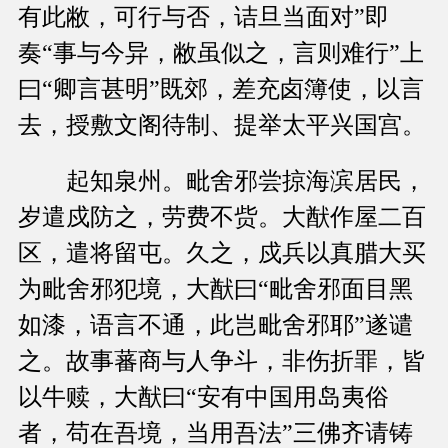
有此敝，可行与否，诘旦当面对”即
奏“事与今异，敝虽似之，言则难行”上
曰“卿言甚明”既郊，差充卤簿使，以言
去，授敷文阁待制、提举太平兴国宫。
起知泉州。毗舍邪尝掠海滨居民，
岁遣戍防之，劳费不赀。大猷作屋二百
区，遣将留屯。久之，戍兵以真腊大买
为毗舍邪犯境，大猷曰“毗舍邪面目黑
如漆，语言不通，此岂毗舍邪耶”遂谴
之。故事蕃商与人争斗，非伤折罪，皆
以牛赎，大猷曰“安有中国用岛夷俗
者，苟在吾境，当用吾法”三佛齐请铸