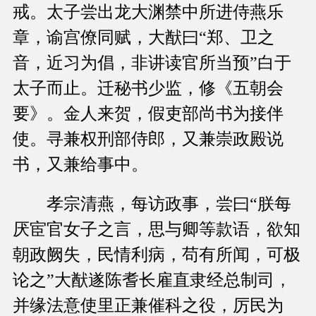
戒。太子尝出龙大渊禁中所进侍燕乐
章，谕宫僚同赋，大猷曰“郑、卫之
音，近习为倡，非讲读官所当预”白于
太子而止。迁秘书少监，修《五朝会
要》。金人来贺，假吏部尚书为接伴
使。寻兼权刑部侍郎，又兼崇政殿说
书，又兼给事中。
孝宗清燕，每访政事，尝曰“朕每
厌宦官女子之言，思与卿等款语，欲知
朝政阙失，民情利病，苟有所闻，可极
论之”大猷遂陈耆长雇直隶经总制司，
并缘法意使里正兼催科之役，厉民为