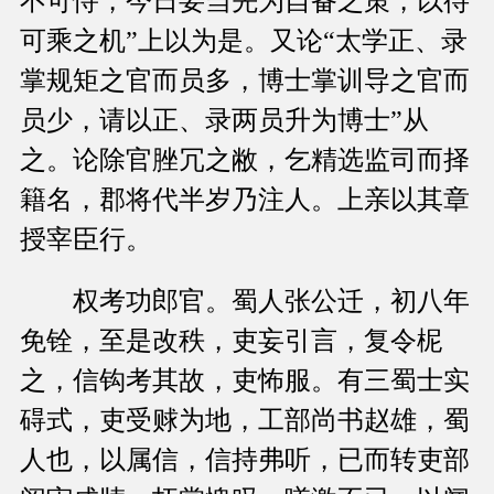
不可恃，今日要当先为自备之策，以待
可乘之机”上以为是。又论“太学正、录
掌规矩之官而员多，博士掌训导之官而
员少，请以正、录两员升为博士”从
之。论除官脞冗之敝，乞精选监司而择
籍名，郡将代半岁乃注人。上亲以其章
授宰臣行。
权考功郎官。蜀人张公迁，初八年
免铨，至是改秩，吏妄引言，复令柅
之，信钩考其故，吏怖服。有三蜀士实
碍式，吏受赇为地，工部尚书赵雄，蜀
人也，以属信，信持弗听，已而转吏部