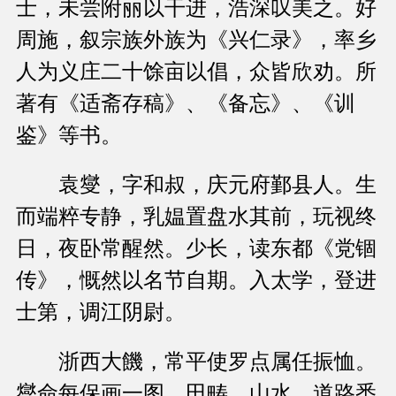
士，未尝附丽以干进，浩深叹美之。好
周施，叙宗族外族为《兴仁录》，率乡
人为义庄二十馀亩以倡，众皆欣劝。所
著有《适斋存稿》、《备忘》、《训
鉴》等书。
袁燮，字和叔，庆元府鄞县人。生
而端粹专静，乳媪置盘水其前，玩视终
日，夜卧常醒然。少长，读东都《党锢
传》，慨然以名节自期。入太学，登进
士第，调江阴尉。
浙西大饑，常平使罗点属任振恤。
燮命每保画一图，田畴、山水、道路悉