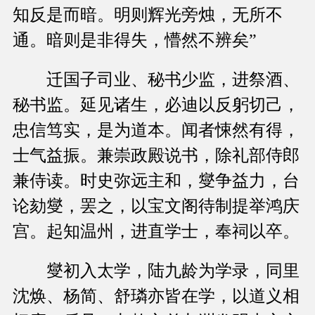
知反是而暗。明则辉光旁烛，无所不
通。暗则是非得失，懵然不辨矣”
迁国子司业、秘书少监，进祭酒、
秘书监。延见诸生，必迪以反躬切己，
忠信笃实，是为道本。闻者悚然有得，
士气益振。兼崇政殿说书，除礼部侍郎
兼侍读。时史弥远主和，燮争益力，台
论劾燮，罢之，以宝文阁待制提举鸿庆
宫。起知温州，进直学士，奉祠以卒。
燮初入太学，陆九龄为学录，同里
沈焕、杨简、舒璘亦皆在学，以道义相