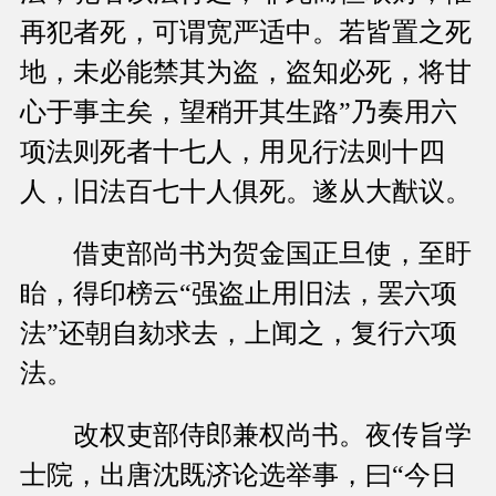
再犯者死，可谓宽严适中。若皆置之死
地，未必能禁其为盗，盗知必死，将甘
心于事主矣，望稍开其生路”乃奏用六
项法则死者十七人，用见行法则十四
人，旧法百七十人俱死。遂从大猷议。
借吏部尚书为贺金国正旦使，至盱
眙，得印榜云“强盗止用旧法，罢六项
法”还朝自劾求去，上闻之，复行六项
法。
改权吏部侍郎兼权尚书。夜传旨学
士院，出唐沈既济论选举事，曰“今日