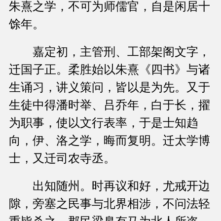
朱熹之学，不可为师儒官，自是闲居十
馀年。
嘉定初，主管刑、工部架阁文字，
迁国子正。柔胜始以朱熹《四书》与诸
生诵习，讲义策问，皆以是为先。又于
生徒中得潘时举、吕乔年，白于长，擢
为职事，使以文行表率，于是士知趋
向，伊、洛之学，晦而复明。迁太学博
士，又迁司农寺丞。
出知随州。时再议和好，尤戒开边
隙，旁塞之民事与北界相涉，不问法轻