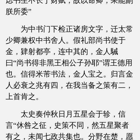
虑书生不长于财赋，故以命卿，果能副
朕所委”
为中书门下检正诸房文字，迁太常
少卿兼权中书舍人。假礼部尚书使于
金，肄射都亭，连中其的，金人駴
曰“尚书得非黑王相公子孙耶”谓王德用
也。信得米芾书法，金人宝之。归言金
人必衰之兆有四，在我当备之策有二，
上首肯之。
太史奏仲秋日月五星会于轸，信
言“休咎之征，史策不同，然五星聚者
有之，未闻七政共集也。分野在楚，愿