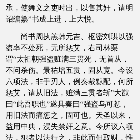
承，使舞文之吏时出，以售其奸，请明
诏编纂”书成上进，上大悦。
尚书周执羔韩元吉、枢密刘珙以强
盗率不处死，无所惩艾，右司林栗
谓“太祖朝强盗赃满三贯死，无首从，
不问杀伤。景祐增五贯，固从宽。今设
六项法，非手刃人，例奏裁黥配，何所
惩艾，请从旧法，赃满三贯者斩”大猷
曰“此吾职也”遂具奏曰“强盗乌可恕，
用旧法而痛惩之，固可也。天圣以来，
益用中典，浸失禁奸之意。今所议六项
法，犯者以法行之，非此而但取财，惟