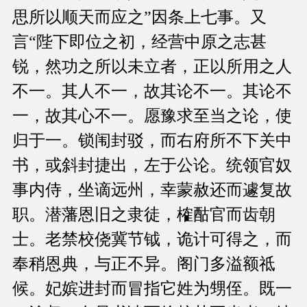
思所以顺天而应之”因条上七事。又
言“陛下即位之初，经营中原之志甚
锐，然功之所以未立者，正以所用之人
不一。其人不一，故其论不一。其论不
一，故其心不一。愿豫求至当之论，使
归于一。锁闱封驳，而右府所不下关中
书，或斜封捷出，左于公论。统领官奴
事内侍，坐谪远州，幸蒙赦还而遽复故
职。潜藩恩旧之隶徒，榷酤官而齿朝
士。老禁校侥冀节钺，诡计可得之，而
奉稍恩典，与正不异。阁门多溢额祗
候。妃嫔进封而冒指它姓为甥侄。既一