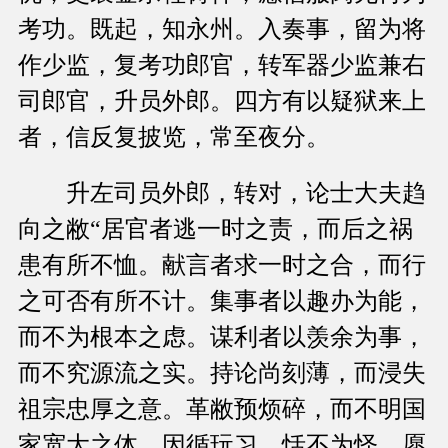
考功。既起，知永州。入奏事，留为将
作少监，复考功郎官，转军器少监兼右
司郎官，升员外郎。四方有以疑狱来上
者，信反复披览，常至夜分。
升左司员外郎，转对，论士大夫趋
向之敝“居官者逃一时之责，而后之祸
患有所不恤。献言者求一时之合，而行
之可否有所不计。集事者以趣办为能，
而不为根本之虑。谋利者以羡余为事，
而不究源流之实。持论尚刻薄，而浸失
祖宗忠厚之意。革敝预烦碎，而不明国
家宽大之体。因循玩习，恬不为怪。愿