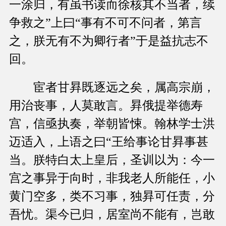
一涂归，有虽书读而徐核其不当者，续
争救之”上曰“事有不可不问者，第言
之，朕无有不为卿行者”于是益抗志不
回。
宦者甘昪既逐远之矣，属高宗崩，
用治丧事，人莫敢言。昪俄提举德寿
宫，信亟执奏，举朝皆悚。翰林学士洪
迈适入，上语之曰“王给事论甘昪事甚
当。朕特白太上皇后，圣训以为：今一
宫之事异于向时，非我老人所能任，小
黄门空多，类不习事，独昪可任责，分
吾忧。渠今已归，居室尚不能有，岂敢