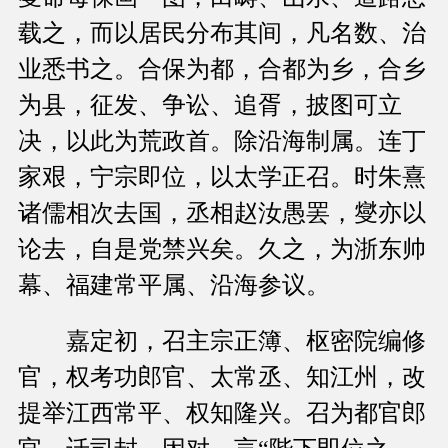
载之，而以居民分布其间，凡名数、治
业悉书之。合保为都，合都为乡，合乡
为县，征发、争讼、追胥，披图可立
决，以此为荒政首。除沿海制属。连丁
家艰，宁宗即位，以太学正召。时朱熹
诸儒相次去国，丞相赵汝愚罢，燮亦以
论去，自是党禁兴矣。久之，为浙东帅
幕、福建常平属、沿海参议。
嘉定初，召主宗正簿、枢密院编修
官，权考功郎官、太常丞、知江州，改
提举江西常平、权知隆兴。召为都官郎