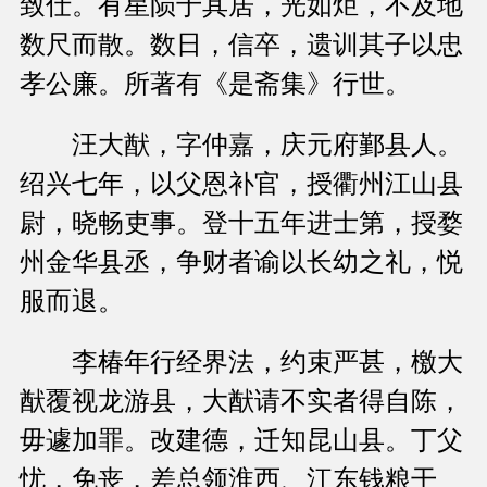
致仕。有星陨于其居，光如炬，不及地
数尺而散。数日，信卒，遗训其子以忠
孝公廉。所著有《是斋集》行世。
汪大猷，字仲嘉，庆元府鄞县人。
绍兴七年，以父恩补官，授衢州江山县
尉，晓畅吏事。登十五年进士第，授婺
州金华县丞，争财者谕以长幼之礼，悦
服而退。
李椿年行经界法，约束严甚，檄大
猷覆视龙游县，大猷请不实者得自陈，
毋遽加罪。改建德，迁知昆山县。丁父
忧，免丧，差总领淮西、江东钱粮干