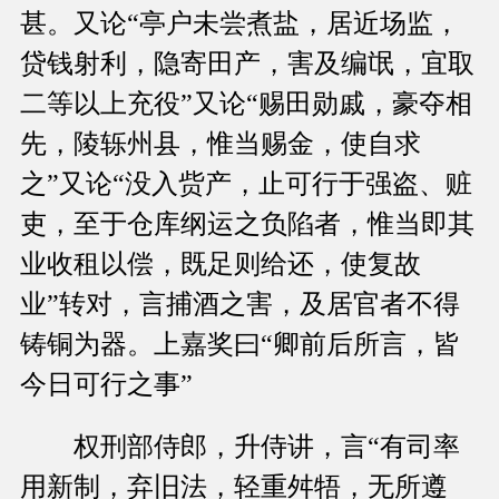
甚。又论“亭户未尝煮盐，居近场监，
贷钱射利，隐寄田产，害及编氓，宜取
二等以上充役”又论“赐田勋戚，豪夺相
先，陵轹州县，惟当赐金，使自求
之”又论“没入赀产，止可行于强盗、赃
吏，至于仓库纲运之负陷者，惟当即其
业收租以偿，既足则给还，使复故
业”转对，言捕酒之害，及居官者不得
铸铜为器。上嘉奖曰“卿前后所言，皆
今日可行之事”
权刑部侍郎，升侍讲，言“有司率
用新制，弃旧法，轻重舛牾，无所遵