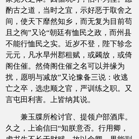
酌古之道，当时之宜，示好恶于取舍之
间，使天下靡然知乡，而无复为目前苟
且之徇”又论“朝廷有恤民之政，而州县
不能行恤民之实。近岁不登，陛下轸念
元元，凡水旱州郡租赋，或蠲放，或倚
阁住催。然倚阁住催之名可以并缘为
扰，愿明与减放”又论豫备三说：收逃
亡之卒，选忠顺之官，严训练之职。又
言屯田利害。上皆纳其说。
兼玉牒所检讨官、提领户部酒库。
久之，上谕信曰“知朕意否。行用卿，