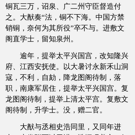
铜瓦三万，诏泉、广二州守臣督造付
之。大猷奏“法，铜不下海。中国方禁
销铜，奈何为其所役”卒不与。进敷文
阁直学士，留知泉州。
逾年，提举太平兴国宫，改知隆兴
府、江西安抚使。以大暑讨永新禾山洞
寇，不利，自劾，降龙图阁待制，落
职，南康军居住，提举太平兴国宫。复
龙图阁待制，提举上清太平宫。复敷文
阁待制，升学士。没，赠二官。
大猷与丞相史浩同里，又同年进