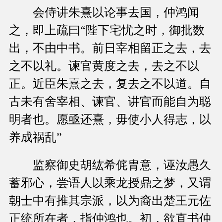
会侍讲朱熹以论事去国，仲鸿闻
之，即上疏曰“陛下宅忧之时，御批数
出，不由中书。前日宰相留正之去，去
之不以礼。谏官黄度之去，去之不以
正。近臣朱熹之去，复去之不以道。自
古未有舍宰相、谏官、讲官而能自为聪
明者也。愿亟还熹，毋使小人得志，以
养成祸乱”
监察御史胡纮希侂胄意，诬汝愚久
蓄邪心，尝语人以乘龙授鼎之梦，又谓
朝士中有推其宗派，以为裔出楚王元佐
正统所在者，指仲鸿也。初，欲直书仲