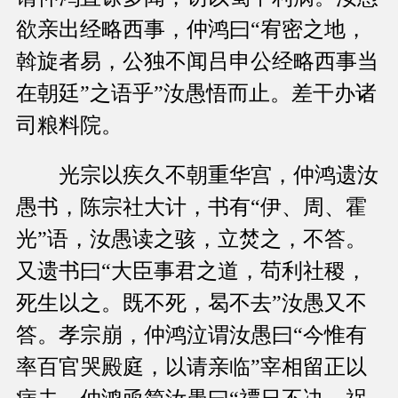
欲亲出经略西事，仲鸿曰“宥密之地，
斡旋者易，公独不闻吕申公经略西事当
在朝廷”之语乎”汝愚悟而止。差干办诸
司粮料院。
光宗以疾久不朝重华宫，仲鸿遗汝
愚书，陈宗社大计，书有“伊、周、霍
光”语，汝愚读之骇，立焚之，不答。
又遗书曰“大臣事君之道，苟利社稷，
死生以之。既不死，曷不去”汝愚又不
答。孝宗崩，仲鸿泣谓汝愚曰“今惟有
率百官哭殿庭，以请亲临”宰相留正以