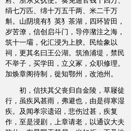
府、浙东安抚使。奏免逋官钱十四万、
绢七万匹、绵十万五千两、米二千万
斛。山阴境有犭英犭茶湖，四环皆田，
岁苦潦，信创启斗门，导停潴注之海，
筑十一壩，化汇浸为上腴。民绘象以
祠，更其名曰王公湖。筑渔浦堤，禁民
不举子，买学田，立义冢，众职修理。
加焕章阁待制，徙知鄂州，改池州。
初，信扶其父丧归自金陵，草屦徒
行，虽疾风甚雨，弗避也，由是得寒湿
疾。及闻孝宗遗诏，悲伤过甚，疾复
作，至是浸剧，上章请老，以通议大夫