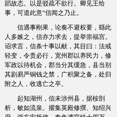
蹈故态。以是驳疏不欲行。卿见王给
事，可道此意”信闻之乃止。
信遇事刚果，论奏不避权要，繇此
人多嫉之，信亦力求去，提举崇福宫。
诏求言，信条十事以献，其目曰：法戒
轻变，令贵必行，宽州郡以养民力，修
军政以待机会，郡当分其缓急，县当别
其剧易严铜钱之禁，广积聚之备，处归
附之人，收逃亡之卒。
起知湖州，信未涉州县，据桉剖
析，敏如流泉。擢集英殿修撰、知绍兴