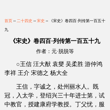
首页
››
二十四史
››
宋史
›› 《宋史》卷四百·列传第一百五十
九
《宋史》卷四百·列传第一百五十九
作者：元·脱脱等
○王信 汪大猷 袁燮 吴柔胜 游仲鸿
李祥 王介 宋德之 杨大全
王信，字诚之，处州丽水人。既
冠，入太学，登绍兴三十年进士第，试
中教官，授建康府学教授。丁父忧，服