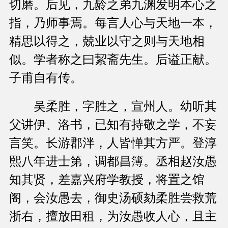
切磨。后见，九龄之弟九渊发明本心之
指，乃师事焉。每言人心与天地一本，
精思以得之，兢业以守之则与天地相
似。学者称之曰絜斋先生。后谥正献。
子甫自有传。
吴柔胜，字胜之，宣州人。幼听其
父讲伊、洛书，已知有持敬之学，不妄
言笑。长游郡泮，人皆惮其方严。登淳
熙八年进士第，调都昌簿。丞相赵汝愚
知其贤，差嘉兴府学教授，将置之馆
阁，会汝愚去，御史汤硕劾柔胜尝救荒
浙右，擅放田租，为汝愚收人心，且主