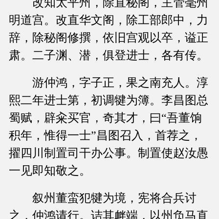
改知太平州，除直秘阁，主管毫州
明道宫。改直华文阁，除工部郎中，力
辞，除秘阁修撰，依旧宫观以卒，谥正
肃。二子渊、潜，俱登进士，各有传。
游仲鸿，字子正，果之南充人。淳
熙二年进士第，初调犍为簿。李昌图总
蜀赋，辟籴买官，奇其才，曰“吾董饷
积年，惟得一士”昌图召入，首荐之，
擢四川制置司干办公事。制置使赵汝愚
一见即知敬之。
叙州董蛮犯犍为境，宪将合兵讨
之，仲鸿请行。诘其衅端，以州负马直