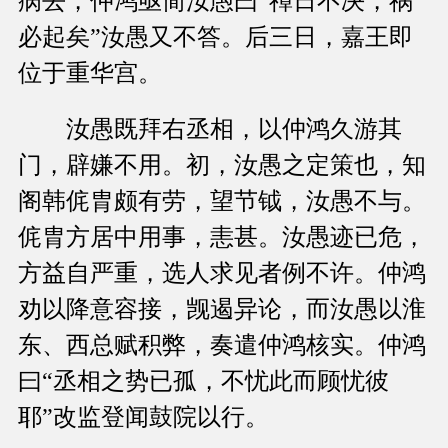
病去，仲鸿亟简汝愚曰“禫日不决，祸
必起矣”汝愚又不答。后三日，嘉王即
位于重华宫。
汝愚既拜右丞相，以仲鸿久游其
门，辟嫌不用。初，汝愚之定策也，知
阁韩侂胄颇有劳，望节钺，汝愚不与。
侂胄方居中用事，恚甚。汝愚迹已危，
方益自严重，选人求见者例不许。仲鸿
劝以降意容接，觊遏异论，而汝愚以淮
东、西总赋积弊，奏遣仲鸿核实。仲鸿
曰“丞相之势已孤，不忧此而顾忧彼
耶”改监登闻鼓院以行。