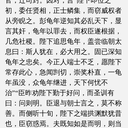
官，迁司封。因对，言“陛下即位之
初，委任贤相，正士鳞集，而窃威权者
从旁睨之。彭龟年逆知其必乱天下，显
言其奸，龟年以罪去，而权臣遂根据，
几危社稷。陛下追思龟年，盖尝临朝太
息曰：斯人犹在，必大用之。固已深知
龟年之忠矣。今正人端士不乏，愿陛下
常存此心，急闻剀切，崇奖朴直，一龟
年虽没，众龟年继进，天下何忧不
治”“臣昨劝陛下勤于好问，而圣训有
曰：问则明。臣退与朝士言之，莫不称
善。而侧听十旬，陛下之端拱渊默犹昔
也，臣窃惑焉。夫既知如是而明，则当