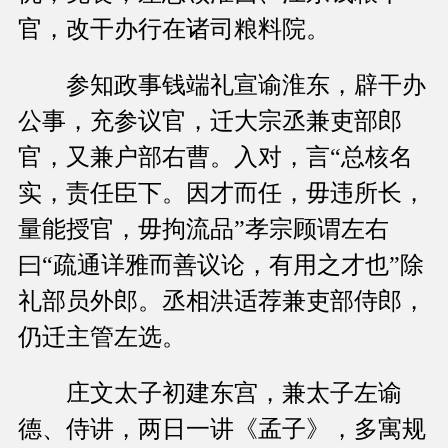
官，改干办行在诸司粮料院。
参知政事钱端礼宣谕淮东，辟干办
公事，充参议官，迁大宗丞兼吏部郎
官，又兼户部右曹。入对，言“总核名
实，责任臣下。因才而任，毋违所长，
量能授官，毋拘流品”孝宗顾谓左右
曰“疏通详雅而善议论，有用之才也”除
礼部员外郎。丞相洪适荐兼吏部侍郎，
仍迁主管左选。
庄文太子初建东宫，兼太子左谕
德、侍讲，两日一讲《孟子》，多寓规