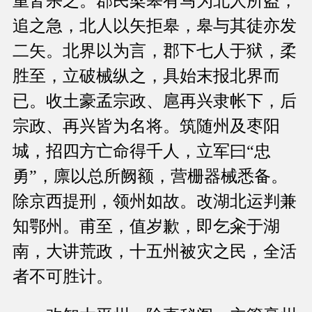
重皆杀之。郡民梁皋有马为北人所盗，
追之急，北人以矢拒皋，皋与其徒亦发
二矢。北界以为言，郡下七人于狱，柔
胜至，立破械纵之，具始末报北界而
已。收土豪孟宗政、扈再兴隶帐下，后
宗政、再兴皆为名将。筑随州及枣阳
城，招四方亡命得千人，立军曰“忠
勇”，廪以总所阙额，营栅器械悉备。
除京西提刑，领州如故。改湖北运判兼
知鄂州。甫至，值岁歉，即乞籴于湖
南，大讲荒政，十五州被灾之民，全活
者不可胜计。