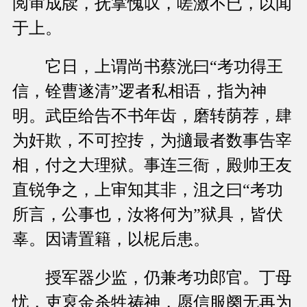
阅审成牍，抚掌愧叹，嗟激不已，以闻
于上。
它日，上谓尚书蔡洸曰“考功得王
信，铨曹遂清”逻者私相语，指为神
明。武臣给告不书年齿，磨转荫荐，肆
为奸欺，不可控抟，为擿最者数事告宰
相，付之大理狱。事连三衙，殿帅王友
直锐争之，上审知其非，沮之曰“考功
所言，公事也，汝将何为”狱具，皆伏
辜。因请置籍，以柅后患。
授军器少监，仍兼考功郎官。丁母
忧，吏裒金杀牲祷神，愿信服阕无再为