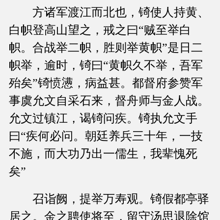
方诸军渡江而北也，锜使人持黄、
白帜登高山望之，戒之曰“贼至举白
帜。合战举二帜，胜则举黄帜”是日二
帜举，逾时，锜曰“黄帜久不举，吾军
殆矣”锜愤懑，病益甚。都督府参赞军
事虞允文自采石来，督舟师与金人战。
允文过镇江，谒锜问疾。锜执允文手
曰“疾何必问。朝廷养兵三十年，一技
不施，而大功乃出一儒生，我辈愧死
矣”
召诣阙，提举万寿观。锜假都亭驿
居之。金之聘使将至，留守汤思退除馆