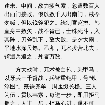
逮未、申间，敌力疲气索，忽遣数百人
出西门接战。俄以数千人出南门，戒令
勿喊，但以锐斧犯之。统制官赵撙、韩
直身中数矢，战不肯已，士殊死斗，入
其阵，刀斧乱下，敌大败。是夕大雨，
平地水深尺馀。乙卯，兀术拔营北去，
锜遣兵追之，死者万数。
方大战时，兀术被白袍，乘甲马，
以牙兵三千督战，兵皆重铠甲，号“铁
浮图”。戴铁兜牟，周匝缀长檐。三人
为伍，贯以韦索，每进一步，即用拒马
拥之，人进一步，拒马亦进，退不可