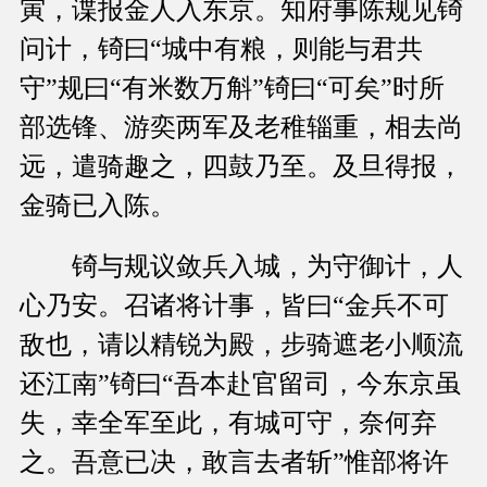
寅，谍报金人入东京。知府事陈规见锜
问计，锜曰“城中有粮，则能与君共
守”规曰“有米数万斛”锜曰“可矣”时所
部选锋、游奕两军及老稚辎重，相去尚
远，遣骑趣之，四鼓乃至。及旦得报，
金骑已入陈。
锜与规议敛兵入城，为守御计，人
心乃安。召诸将计事，皆曰“金兵不可
敌也，请以精锐为殿，步骑遮老小顺流
还江南”锜曰“吾本赴官留司，今东京虽
失，幸全军至此，有城可守，奈何弃
之。吾意已决，敢言去者斩”惟部将许