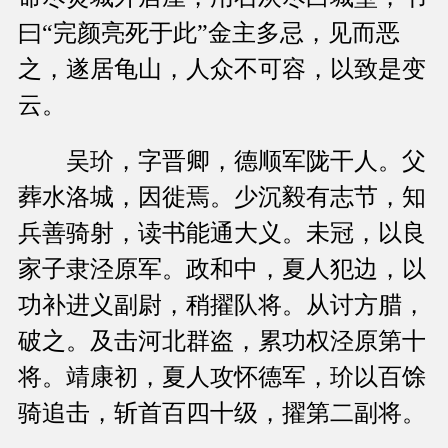
曰“完颜亮死于此”金主多忌，见而恶
之，遂居龟山，人众不可容，以致是变
云。
吴玠，字晋卿，德顺军陇干人。父
葬水洛城，因徙焉。少沉毅有志节，知
兵善骑射，读书能通大义。未冠，以良
家子隶泾原军。政和中，夏人犯边，以
功补进义副尉，稍擢队将。从讨方腊，
破之。及击河北群盗，累功权泾原第十
将。靖康初，夏人攻怀德军，玠以百馀
骑追击，斩首百四十级，擢第二副将。