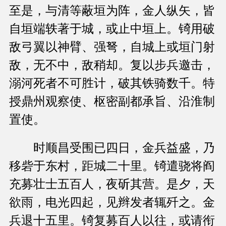
至是，与清等蔽垣为阵，金人纵矢，皆
自垣端轶著于城，或止中垣上。锜用破
敌弓翼以神臂、强弩，自城上或垣门射
敌，无不中，敌稍却。复以步兵邀击，
溺河死者不可胜计，破其铁骑数千。特
授鼎州观察使、枢密副都承旨、沿淮制
置使。
时顺昌受围已四日，金兵益盛，乃
移砦于东村，距城二十里。锜遣骁将阎
充募壮士五百人，夜斫其营。是夕，天
欲雨，电光四起，见辫发者辄歼之。金
兵退十五里。锜复募百人以往，或请衔