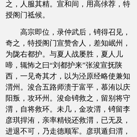
之，人服其精。宣和间，用高俅荐，特
授阁门祗候。
高宗即位，录仲武后，锜得召见，
奇之，特授阁门宣赞舍人，差知岷州，
为陇右都护。与夏人战屡胜，夏人儿
啼，辄怖之曰“刘都护来”张浚宣抚陕
西，一见奇其才，以为泾原经略使兼知
渭州。浚合五路师溃于富平，慕洧以庆
阳叛，攻环州。浚命锜救之，留别将守
渭，自将救环。未几，金攻渭，锜留李
彦琪捍洧，亲率精锐还救渭，已无及，
进退不可，乃走德顺军。彦琪遁归渭，