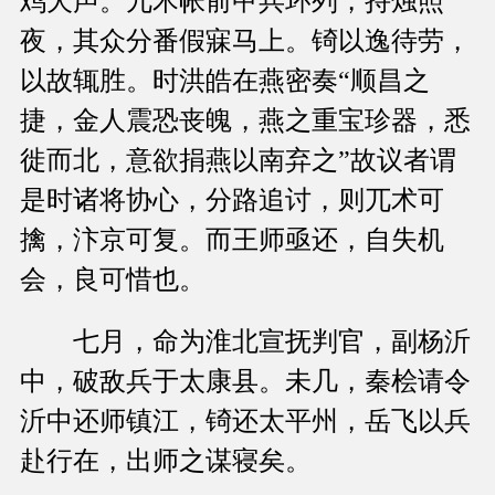
鸡犬声。兀术帐前甲兵环列，持烛照
夜，其众分番假寐马上。锜以逸待劳，
以故辄胜。时洪皓在燕密奏“顺昌之
捷，金人震恐丧魄，燕之重宝珍器，悉
徙而北，意欲捐燕以南弃之”故议者谓
是时诸将协心，分路追讨，则兀术可
擒，汴京可复。而王师亟还，自失机
会，良可惜也。
七月，命为淮北宣抚判官，副杨沂
中，破敌兵于太康县。未几，秦桧请令
沂中还师镇江，锜还太平州，岳飞以兵
赴行在，出师之谋寝矣。