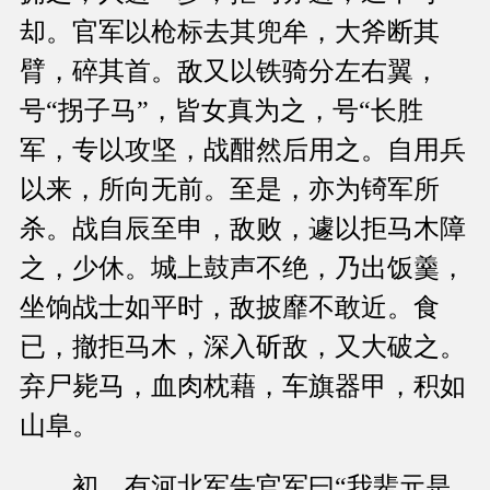
却。官军以枪标去其兜牟，大斧断其
臂，碎其首。敌又以铁骑分左右翼，
号“拐子马”，皆女真为之，号“长胜
军，专以攻坚，战酣然后用之。自用兵
以来，所向无前。至是，亦为锜军所
杀。战自辰至申，敌败，遽以拒马木障
之，少休。城上鼓声不绝，乃出饭羹，
坐饷战士如平时，敌披靡不敢近。食
已，撤拒马木，深入斫敌，又大破之。
弃尸毙马，血肉枕藉，车旗器甲，积如
山阜。
初，有河北军告官军曰“我辈元是