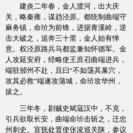
建炎二年春，金人渡河，出大庆
关，略秦雍，谋趋泾原。都统制曲端守
麻务镇，命玠为前锋，进据青溪岭，逆
击大破之，追奔三十里，金人始有惮
意。权泾原路兵马都监兼知怀德军。金
人攻延安府，经略使王庶召曲端进兵，
端驻邠州不赴，且曰“不如荡其巢穴，
攻其必救”端遂攻蒲城，命玠攻华州，
拔之。
三年冬，剧贼史斌寇汉中，不克，
引兵欲取长安，曲端命玠击斩之，迁忠
州刺史。宣抚处置使张浚巡关陕，参议