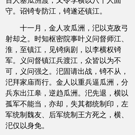
百人塞瓜洲渡，又令李横以八千人固
守。诏锜专防江，锜遂还镇江。
十一月，金人攻瓜洲，汜以克敌弓
射却之。时知枢密院事叶义问督师江、
淮，至镇江，见锜病剧，以李横权锜
军。义问督镇江兵渡江，众皆以为不
可，义问强之。汜固请出战，锜不从，
汜拜家庙而行。金人以重兵逼瓜洲，分
兵东出江皋，逆趋瓜洲。汜先退，横以
孤军不能当，亦却，失其都统制印，左
军统制魏友、后军统制王方死之，横、
汜仅以身免。