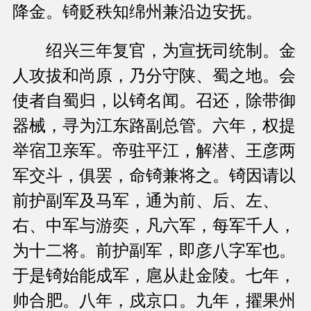
降金。锜贬秩知绵州兼沿边安抚。
绍兴三年复官，为宣抚司统制。金
人攻拔和尚原，乃分守陕、蜀之地。会
使者自蜀归，以锜名闻。召还，除带御
器械，寻为江东路副总管。六年，权提
举宿卫亲军。帝驻平江，解潜、王彦两
军交斗，俱罢，命锜兼将之。锜因请以
前护副军及马军，通为前、后、左、
右、中军与游奕，凡六军，每军千人，
为十二将。前护副军，即彦八字军也。
于是锜始能成军，扈从赴金陵。七年，
帅合肥。八年，戍京口。九年，擢果州