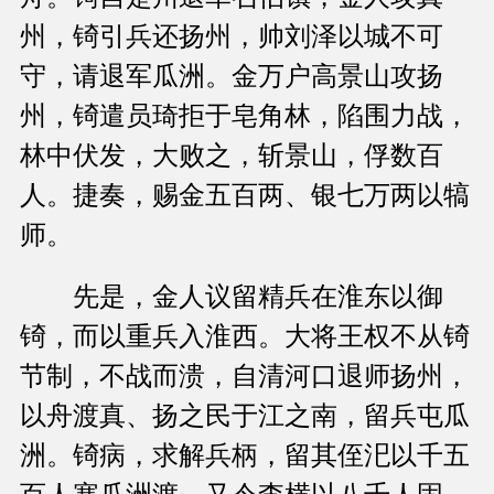
州，锜引兵还扬州，帅刘泽以城不可
守，请退军瓜洲。金万户高景山攻扬
州，锜遣员琦拒于皂角林，陷围力战，
林中伏发，大败之，斩景山，俘数百
人。捷奏，赐金五百两、银七万两以犒
师。
先是，金人议留精兵在淮东以御
锜，而以重兵入淮西。大将王权不从锜
节制，不战而溃，自清河口退师扬州，
以舟渡真、扬之民于江之南，留兵屯瓜
洲。锜病，求解兵柄，留其侄汜以千五