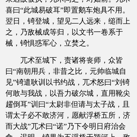
喜曰“此城易破耳”即置鹅车炮具不用。
翌日，锜登城，望见二人远来，缒而上
之，乃敌械成等归，以文书一卷系于
械，锜惧惑军心，立焚之。
兀术至城下，责诸将丧师，众皆
曰“南朝用兵，非昔之比，元帅临城自
见”锜遣耿训以书约战，兀术怒曰“刘锜
何敢与我战，以吾力破尔城，直用靴尖
趯倒耳”训曰“太尉非但请与太子战，且
谓太子必不敢济河，愿献浮桥五所，济
而大战”兀术曰“诺”乃下令明日府治会