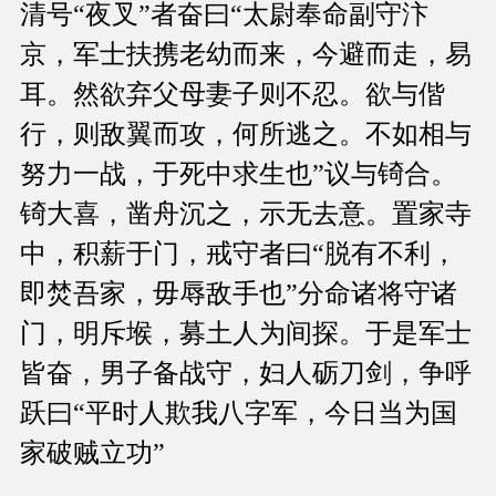
清号“夜叉”者奋曰“太尉奉命副守汴
京，军士扶携老幼而来，今避而走，易
耳。然欲弃父母妻子则不忍。欲与偕
行，则敌翼而攻，何所逃之。不如相与
努力一战，于死中求生也”议与锜合。
锜大喜，凿舟沉之，示无去意。置家寺
中，积薪于门，戒守者曰“脱有不利，
即焚吾家，毋辱敌手也”分命诸将守诸
门，明斥堠，募土人为间探。于是军士
皆奋，男子备战守，妇人砺刀剑，争呼
跃曰“平时人欺我八字军，今日当为国
家破贼立功”