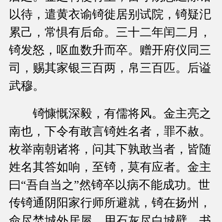
以待，遣黄衣谕锜徙居别试院，锜疑汜
累己，常惧有后命。三十二年闰二月，
锜发怒，呕血数升而卒。赠开府仪同三
司，赐其家银三百两，帛三百匹。后谥
武穆。
锜慷慨深毅，有儒将风。金主亮之
南也，下令有敢言锜姓名者，罪不赦。
枚举南朝诸将，问其下孰敢当者，皆随
姓名其答如响，至锜，莫有应者。金主
曰“吾自当之”然锜卒以病不能成功。世
传锜通阴阳家行师所避就，锜在扬州，
命尽焚城外居屋，用石灰尽白城壁，书