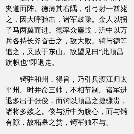
夹道而阵。德薄其右隅，引弓射一酋毙
之，因大呼驰击，诸军鼓噪。金人以拐
子马两翼而进。德率众鏖战，沂中以万
兵各持长斧奋击之，敌大败。锜与德等
追之，又败于东山。敌望见曰“此顺昌
旗帜也”即退走。
锜驻和州，得旨，乃引兵渡江归太
平州。时并命三帅，不相节制。诸军进
退多出于张俊，而锜以顺昌之捷骤贵，
诸将多嫉之。俊与沂中为腹心，而与锜
有隙，故柘皋之赏，锜军独不与。