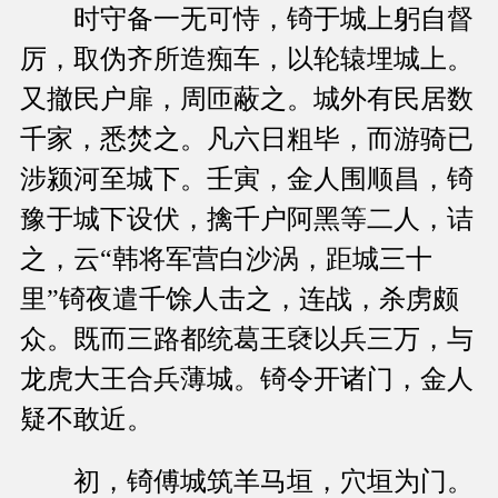
时守备一无可恃，锜于城上躬自督
厉，取伪齐所造痴车，以轮辕埋城上。
又撤民户扉，周匝蔽之。城外有民居数
千家，悉焚之。凡六日粗毕，而游骑已
涉颍河至城下。壬寅，金人围顺昌，锜
豫于城下设伏，擒千户阿黑等二人，诘
之，云“韩将军营白沙涡，距城三十
里”锜夜遣千馀人击之，连战，杀虏颇
众。既而三路都统葛王褎以兵三万，与
龙虎大王合兵薄城。锜令开诸门，金人
疑不敢近。
初，锜傅城筑羊马垣，穴垣为门。