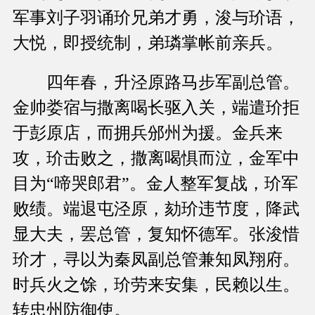
军事刘子羽诵玠兄弟才勇，浚与玠语，
大悦，即授统制，弟璘掌帐前亲兵。
四年春，升泾原路马步军副总管。
金帅娄宿与撒离喝长驱入关，端遣玠拒
于彭原店，而拥兵邠州为援。金兵来
攻，玠击败之，撒离喝惧而泣，金军中
目为“啼哭郎君”。金人整军复战，玠军
败绩。端退屯泾原，劾玠违节度，降武
显大夫，罢总管，复知怀德军。张浚惜
玠才，寻以为秦凤副总管兼知凤翔府。
时兵火之馀，玠劳来安集，民赖以生。
转忠州防御使。