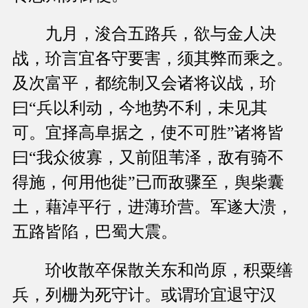
九月，浚合五路兵，欲与金人决
战，玠言宜各守要害，须其弊而乘之。
及次富平，都统制又会诸将议战，玠
曰“兵以利动，今地势不利，未见其
可。宜择高阜据之，使不可胜”诸将皆
曰“我众彼寡，又前阻苇泽，敌有骑不
得施，何用他徙”已而敌骤至，舆柴囊
土，藉淖平行，进薄玠营。军遂大溃，
五路皆陷，巴蜀大震。
玠收散卒保散关东和尚原，积粟缮
兵，列栅为死守计。或谓玠宜退守汉