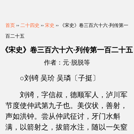
首页
››
二十四史
››
宋史
›› 《宋史》卷三百六十六·列传第一
百二十五
《宋史》卷三百六十六·列传第一百二十五
作者：元·脱脱等
○刘锜 吴玠 吴璘〔子挺〕
刘锜，字信叔，德顺军人，泸川军
节度使仲武第九子也。美仪状，善射，
声如洪钟。尝从仲武征讨，牙门水斛
满，以箭射之，拔箭水注，随以一矢窒