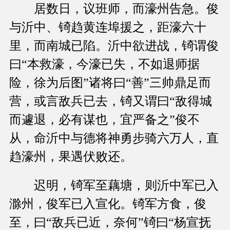
居数日，议班师，而濠州告急。俊
与沂中、锜趋黄连埠援之，距濠六十
里，而南城已陷。沂中欲进战，锜谓俊
曰“本救濠，今濠已失，不如退师据
险，徐为后图”诸将曰“善”三帅鼎足而
营，或言敌兵已去，锜又谓曰“敌得城
而遽退，必有谋也，宜严备之”俊不
从，命沂中与德将神勇步骑六万人，直
趋濠州，果遇伏败还。
迟明，锜军至藕塘，则沂中军已入
滁州，俊军已入宣化。锜军方食，俊
至，曰“敌兵已近，奈何”锜曰“杨宣抚