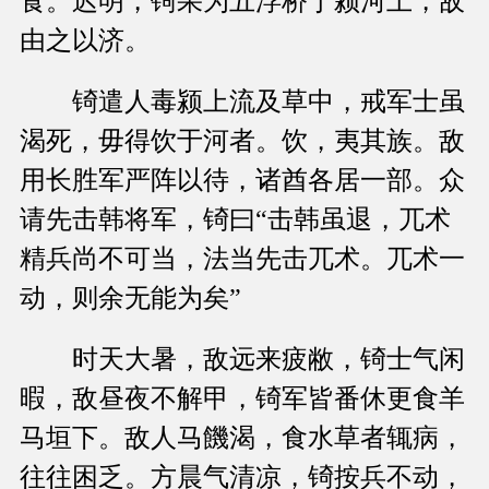
食。迟明，锜果为五浮桥于颍河上，敌
由之以济。
锜遣人毒颍上流及草中，戒军士虽
渴死，毋得饮于河者。饮，夷其族。敌
用长胜军严阵以待，诸酋各居一部。众
请先击韩将军，锜曰“击韩虽退，兀术
精兵尚不可当，法当先击兀术。兀术一
动，则余无能为矣”
时天大暑，敌远来疲敝，锜士气闲
暇，敌昼夜不解甲，锜军皆番休更食羊
马垣下。敌人马饑渴，食水草者辄病，
往往困乏。方晨气清凉，锜按兵不动，