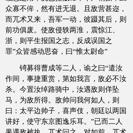
众寡不侔，然有进无退。且敌营甚迩，
而兀术又来，吾军一动，彼蹑其后，则
前功俱废。使敌侵轶两淮，震惊江、
浙，则平生报国之志，反成误国之
罪”众皆感动思奋，曰“惟太尉命”
锜募得曹成等二人，谕之曰“遣汝
作间，事捷重赏，第如我言，敌必不汝
杀。今置汝绰路骑中，汝遇敌则佯坠
马，为敌所得。敌帅问我何如人，则
曰：太平边帅子，喜声伎，朝廷以两国
讲好，使守东京图逸乐耳。”已而二人
果遇敌被执，兀术问之，对如前。兀术