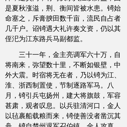
是夏秋涨溢，荆、衡间皆被水患。锜始
命塞之，斥膏腴田数千亩，流民自占者
几千户。诏锜遇大礼许奏文资，仍以其
侄汜为江东路兵马副都监。
三十一年，金主亮调军六十万，自
将南来，弥望数十里，不断如银壁，中
外大震。时宿将无在者，乃以锜为江、
淮、浙西制置使，节制逐路军马。八
月，锜引兵屯扬州，建大将旗鼓，军容
甚肃，观者叹息。以兵驻清河口，金人
以毡裹船载粮而来，锜使善没者凿沉其
舟。锜自楚州退军召伯镇，金人攻真