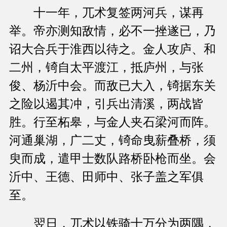
十一年，兀术复签两河兵，谋再
举。帝亦测知敌情，必不一挫遂已，乃
诏大合兵于淮西以待之。金人攻庐、和
二州，锜自太平渡江，抵庐州，与张
俊、杨沂中会。而敌已大入，锜据东关
之险以遏其冲，引兵出清溪，两战皆
胜。行至柘皋，与金人夹石梁河而阵。
河通巢湖，广二丈，锜命曳薪叠桥，须
臾而成，遣甲士数队路桥卧枪而坐。会
沂中、王德、田师中、张子盖之军俱
至。
翌日，兀术以铁骑十万分为两隅，