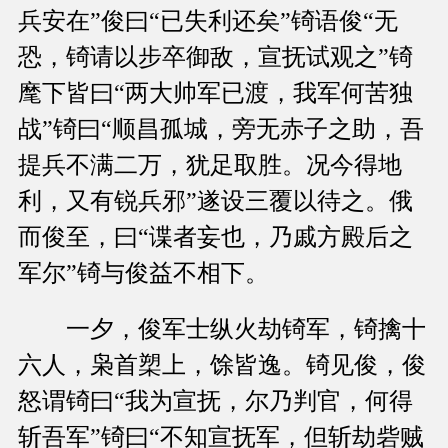
兵安在”俊曰“已失利还矣”锜语俊“无
恐，锜请以步卒御敌，宣抚试观之”锜
麾下皆曰“两大帅军已渡，我军何苦独
战”锜曰“顺昌孤城，旁无赤子之助，吾
提兵不满二万，犹足取胜。况今得地
利，又有锐兵邪”遂设三覆以待之。俄
而俊至，曰“谍者妄也，乃戚方殿后之
军尔”锜与俊益不相下。
一夕，俊军士纵火劫锜军，锜擒十
六人，枭首槊上，馀皆逸。锜见俊，俊
怒谓锜曰“我为宣抚，尔乃判官，何得
斩吾军”锜曰“不知宣抚军，但斩劫砦贼