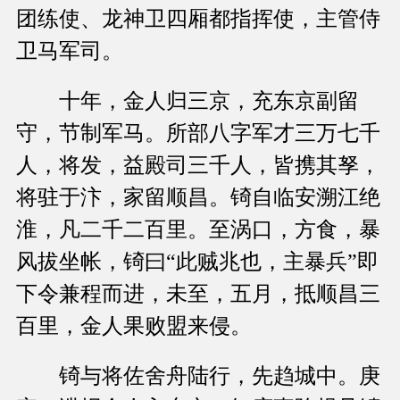
团练使、龙神卫四厢都指挥使，主管侍
卫马军司。
十年，金人归三京，充东京副留
守，节制军马。所部八字军才三万七千
人，将发，益殿司三千人，皆携其孥，
将驻于汴，家留顺昌。锜自临安溯江绝
淮，凡二千二百里。至涡口，方食，暴
风拔坐帐，锜曰“此贼兆也，主暴兵”即
下令兼程而进，未至，五月，抵顺昌三
百里，金人果败盟来侵。
锜与将佐舍舟陆行，先趋城中。庚