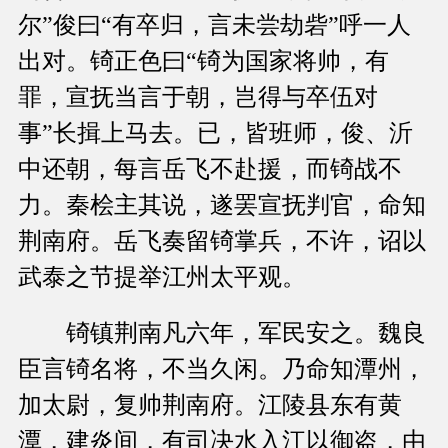
尔”俊曰“有卒归，言未尝劫砦”呼一人
出对。锜正色曰“锜为国家将帅，有
罪，宣抚当言于朝，岂得与卒伍对
事”长揖上马去。已，皆班师，俊、沂
中还朝，每言岳飞不赴援，而锜战不
力。秦桧主其说，遂罢宣抚判官，命知
荆南府。岳飞奏留锜掌兵，不许，诏以
武泰之节提举江州太平观。
锜镇荆南凡六年，军民安之。魏良
臣言锜名将，不当久闲。乃命知潭州，
加太尉，复帅荆南府。江陵县东有黄
潭，建炎间，有司决水入江以御盗，由