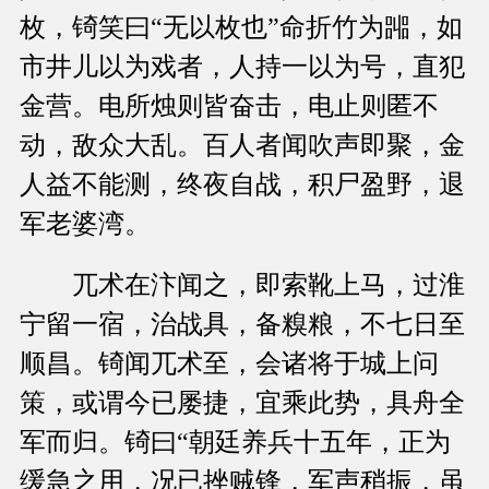
枚，锜笑曰“无以枚也”命折竹为嘂，如
市井儿以为戏者，人持一以为号，直犯
金营。电所烛则皆奋击，电止则匿不
动，敌众大乱。百人者闻吹声即聚，金
人益不能测，终夜自战，积尸盈野，退
军老婆湾。
兀术在汴闻之，即索靴上马，过淮
宁留一宿，治战具，备糗粮，不七日至
顺昌。锜闻兀术至，会诸将于城上问
策，或谓今已屡捷，宜乘此势，具舟全
军而归。锜曰“朝廷养兵十五年，正为
缓急之用，况已挫贼锋，军声稍振，虽