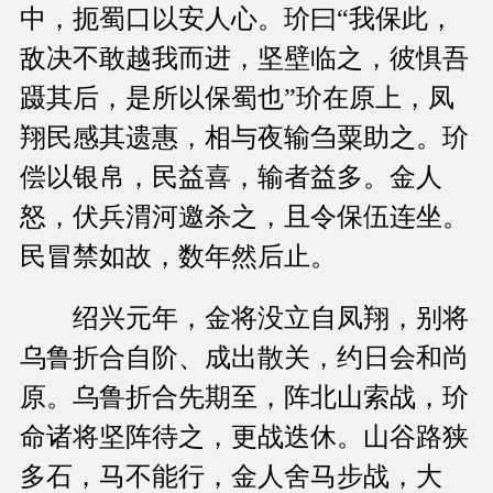
中，扼蜀口以安人心。玠曰“我保此，
敌决不敢越我而进，坚壁临之，彼惧吾
蹑其后，是所以保蜀也”玠在原上，凤
翔民感其遗惠，相与夜输刍粟助之。玠
偿以银帛，民益喜，输者益多。金人
怒，伏兵渭河邀杀之，且令保伍连坐。
民冒禁如故，数年然后止。
绍兴元年，金将没立自凤翔，别将
乌鲁折合自阶、成出散关，约日会和尚
原。乌鲁折合先期至，阵北山索战，玠
命诸将坚阵待之，更战迭休。山谷路狭
多石，马不能行，金人舍马步战，大