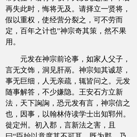
再失此时，悔将无及。请择立一贤将，
假以重权，使经营分裂之，可不劳而
定，百年之计也”神宗奇其策，然不果
用。
元发在神宗前论事，如家人父子，
言无文饰，洞见肝鬲。神宗知其诚荩，
事无巨细，人无亲疏，辄皆问之。元发
随事解答，不少嫌隐。王安石方立新
法，天下詾詾，恐元发有言，神宗信之
也，因事，以翰林侍读学士出知郓州。
徙定州。初入郡，言新法之害，且
曰“臣始以意度其不可耳，既为郡，乃