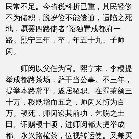
民常不足。今省税科折已重，其民轻侈
不为储积，脱岁俭不能偿逋，适陷之死
地，愿罢四路使者”诏独置成都府一
路。熙宁三年，卒，年五十九。子师
闵。
师闵以父任为官。熙宁末，李稷提
举成都路茶场，辟干当公事。不三年，
提举本路常平，遂居稷职。在蜀茶额三
十万，稷既增而五之，师闵又衍为百
万。稷死，师闵讼其前功，乞赐之土
田。诏赐稷十顷，进师闵都大提举成
都、永兴路榷茶，位视转运使。又兼买