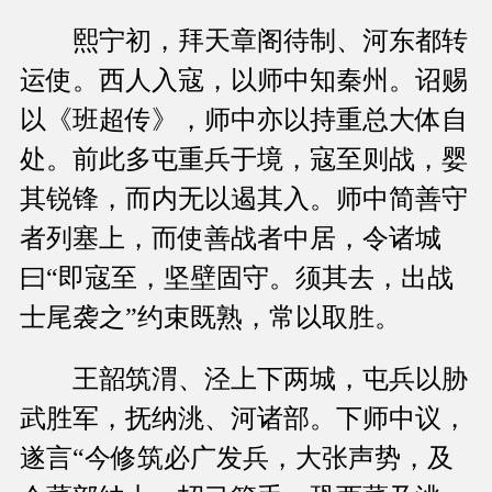
熙宁初，拜天章阁待制、河东都转
运使。西人入寇，以师中知秦州。诏赐
以《班超传》，师中亦以持重总大体自
处。前此多屯重兵于境，寇至则战，婴
其锐锋，而内无以遏其入。师中简善守
者列塞上，而使善战者中居，令诸城
曰“即寇至，坚壁固守。须其去，出战
士尾袭之”约束既熟，常以取胜。
王韶筑渭、泾上下两城，屯兵以胁
武胜军，抚纳洮、河诸部。下师中议，
遂言“今修筑必广发兵，大张声势，及