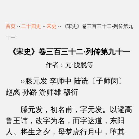
首页
››
二十四史
››
宋史
›› 《宋史》卷三百三十二·列传第九
十一
《宋史》卷三百三十二·列传第九十一
作者：元·脱脱等
○滕元发 李师中 陆诜〔子师闵〕
赵禼 孙路 游师雄 穆衍
滕元发，初名甫，字元发。以避高
鲁王讳，改字为名，而字达道，东阳
人。将生之夕，母梦虎行月中，堕其