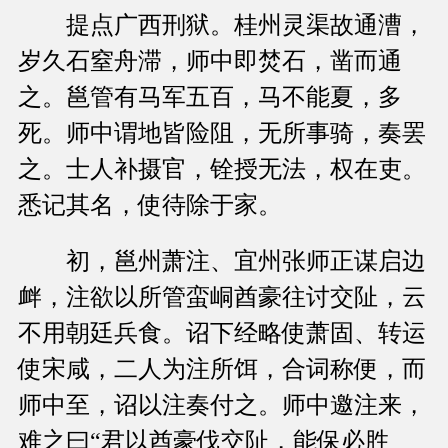
提点广西刑狱。桂州灵渠故通漕，
岁久石窒舟滞，师中即焚石，凿而通
之。邕管有马军五百，马不能夏，多
死。师中谓地皆险阻，无所事骑，奏罢
之。士人补摄官，铨授无法，权在吏。
悉记其名，使待除于家。
初，邕州萧注、宜州张师正谋启边
衅，注欲以所管蛮峒酋豪往讨交阯，云
不用朝廷兵食。诏下经略使萧固、转运
使宋咸，二人为注所饵，合词称便，而
师中至，诏以注奏付之。师中邀注来，
难之曰“君以酋豪伐交阯，能保必胜