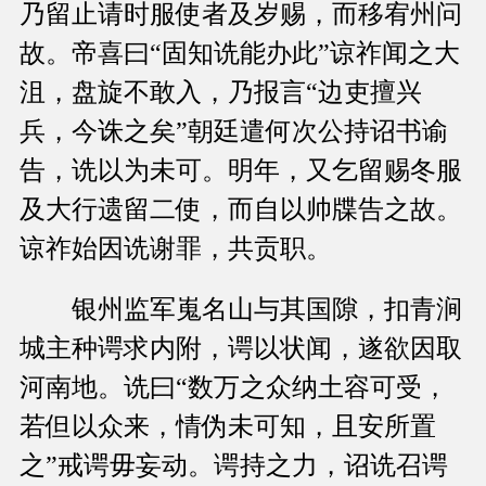
乃留止请时服使者及岁赐，而移宥州问
故。帝喜曰“固知诜能办此”谅祚闻之大
沮，盘旋不敢入，乃报言“边吏擅兴
兵，今诛之矣”朝廷遣何次公持诏书谕
告，诜以为未可。明年，又乞留赐冬服
及大行遗留二使，而自以帅牒告之故。
谅祚始因诜谢罪，共贡职。
银州监军嵬名山与其国隙，扣青涧
城主种谔求内附，谔以状闻，遂欲因取
河南地。诜曰“数万之众纳土容可受，
若但以众来，情伪未可知，且安所置
之”戒谔毋妄动。谔持之力，诏诜召谔