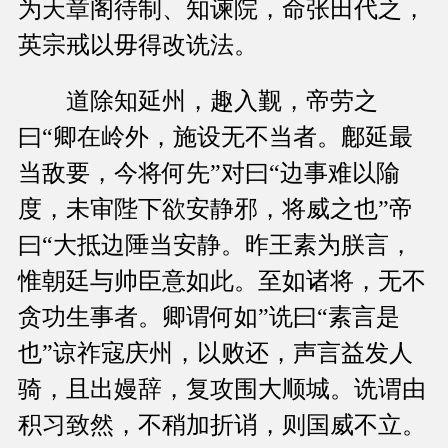
为天章阁待制、知谏院，命张田代之，
英宗戒以毋得改诜法。
道除知延州，趣入觐，帝劳之
曰“卿在岭外，施设无不当者。鄜延最
当敌要，今将何先”对曰“边事难以隃
度，未审陛下欲安静邪，将威之也”帝
曰“大抵边陲当安静。昨王素为朕言，
惟朝廷与帅臣意如此。至如诸将，无不
贪功生事者。卿谓何如”诜曰“素言是
也”谅祚寇庆州，以败还，声言益发人
骑，且出嫚辞，复攻围大顺城。诜谓由
积习致然，不稍加折诮，则国威不立。