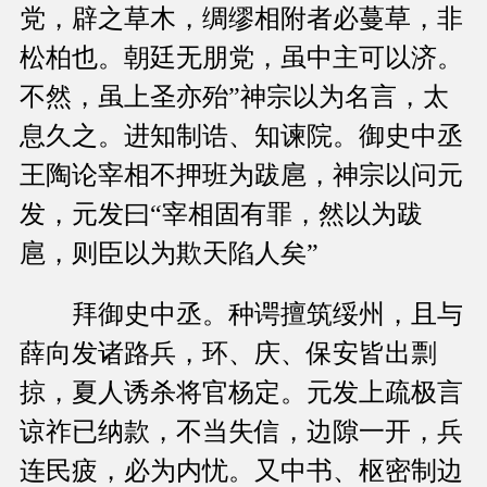
党，辟之草木，绸缪相附者必蔓草，非
松柏也。朝廷无朋党，虽中主可以济。
不然，虽上圣亦殆”神宗以为名言，太
息久之。进知制诰、知谏院。御史中丞
王陶论宰相不押班为跋扈，神宗以问元
发，元发曰“宰相固有罪，然以为跋
扈，则臣以为欺天陷人矣”
拜御史中丞。种谔擅筑绥州，且与
薛向发诸路兵，环、庆、保安皆出剽
掠，夏人诱杀将官杨定。元发上疏极言
谅祚已纳款，不当失信，边隙一开，兵
连民疲，必为内忧。又中书、枢密制边