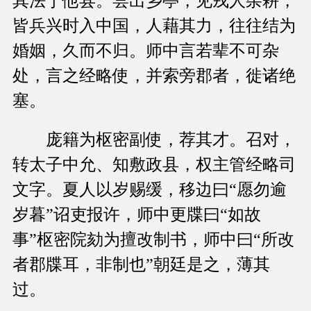
其法于他县。尝出乡亭，见戎人杂耕，
皆兵兴时入中国，人藉其力，往往结为
婚姻，久而不归。师中言若辈不可杂
处，言之经略使，并索旁郡者，徙诸绝
塞。
庞籍为枢密副使，荐其才。召对，
转太子中允、知敷政县，权主管经略司
文字。夏人以岁赐缓，移边曰“愿勿逾
岁暮”诏吏报许，师中更牒曰“如故
事”枢密院劾为擅改制书，师中曰“所改
者郡牒耳，非制也”朝廷是之，薄其
过。