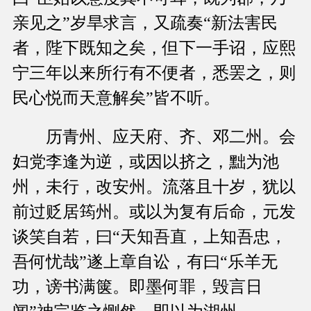
亲见之”岁旱求言，又疏奏“新法害民
者，陛下既知之矣，但下一手诏，应熙
宁三年以来所行有不便者，悉罢之，则
民心悦而天意解矣”皆不听。
历青州、应天府、齐、邓二州。会
妇党李逢为逆，或因以挤之，黜为池
州，未行，改安州。流落且十岁，犹以
前过贬居筠州。或以为复有后命，元发
谈笑自若，曰“天知吾直，上知吾忠，
吾何忧哉”遂上章自讼，有曰“乐羊无
功，谤书满箧。即墨何罪，毁言日