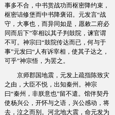
事多不合，中书赏战功而枢密降约束，
枢密诘修堡而中书降褒诏。元发言“战
守，大事也，而异同如是，愿敕二府必
同而后下”宰相以其子判鼓院，谏官谓
不可。神宗曰“鼓院传达而已，何与于
事”元发曰“人有诉宰相，使其子达之，
可乎”神宗悟，为罢之。
京师郡国地震，元发上疏指陈致灾
之由，大臣不悦，出知秦州。神宗
曰“秦州，非朕意也”留不遣。馆伴契丹
使杨兴公，开怀与之语，兴公感动，将
去，泣之而别。河北地大震，命元发为