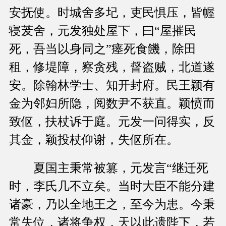
安抚使。时城舍多圮，吏民惧压，皆幄
寝茇舍，元发独处屋下，曰“屋摧民
死，吾当以身同之”瘗死食饑，除田
租，修堤障，察贪残，督盗贼，北道遂
安。除翰林学士、知开封府。民王颖有
金为邻妇所隐，阅数尹不获直。颖愤而
致伛，扶杖诉于庭。元发一问得实，反
其金，颖投杖仰谢，失伛所在。
夏国主秉常被篡，元发言“继迁死
时，李氏几不立矣。当时大臣不能分建
诸豪，乃以全地王之，至今为患。今秉
常失位，诸将争权，天以此遗陛下，若