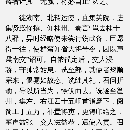
铸者计其直无赢，将必自止”从之。
徙湖南、北转运使，直集英院，进
集贤殿修撰、知桂州。奏言“邕去桂十
八驿，异时经略使未尝行饬武备，臣愿
得一往，使群蛮知省大将号令，因以声
震南交”诏可。自侬徭定后，交人浸
骄，守帅常姑息。诜至部，其使者黎顺
宗来，偃蹇如故态。诜绌其礼，召问折
谕，导以所当为，慑伏而去。诜遂至邕
州，集左、右江四十五峒首诣麾下，阅
简工丁五万，补置将吏，更铸印给之，
军声益张。交人滋益恭，遣使入贡。召