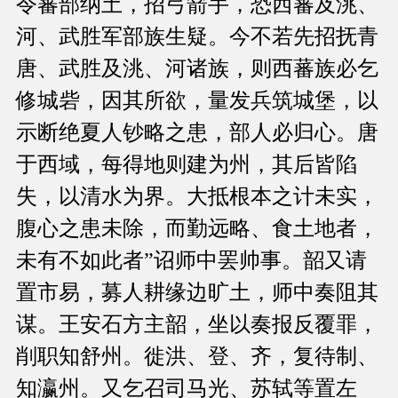
令蕃部纳土，招弓箭手，恐西蕃及洮、
河、武胜军部族生疑。今不若先招抚青
唐、武胜及洮、河诸族，则西蕃族必乞
修城砦，因其所欲，量发兵筑城堡，以
示断绝夏人钞略之患，部人必归心。唐
于西域，每得地则建为州，其后皆陷
失，以清水为界。大抵根本之计未实，
腹心之患未除，而勤远略、食土地者，
未有不如此者”诏师中罢帅事。韶又请
置市易，募人耕缘边旷土，师中奏阻其
谋。王安石方主韶，坐以奏报反覆罪，
削职知舒州。徙洪、登、齐，复待制、
知瀛州。又乞召司马光、苏轼等置左