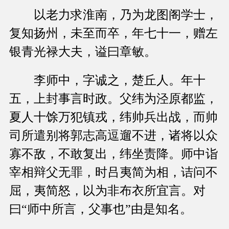
以老力求淮南，乃为龙图阁学士，
复知扬州，未至而卒，年七十一，赠左
银青光禄大夫，谥曰章敏。
李师中，字诚之，楚丘人。年十
五，上封事言时政。父纬为泾原都监，
夏人十馀万犯镇戎，纬帅兵出战，而帅
司所遣别将郭志高逗遛不进，诸将以众
寡不敌，不敢复出，纬坐责降。师中诣
宰相辩父无罪，时吕夷简为相，诘问不
屈，夷简怒，以为非布衣所宜言。对
曰“师中所言，父事也”由是知名。