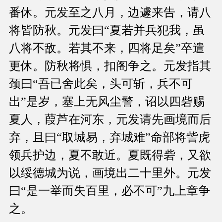
番休。元发至之八月，边遽来告，请八
将皆防秋。元发曰“夏若并兵犯我，虽
八将不敌。若其不来，四将足矣”卒遣
更休。防秋将惧，扣阁争之。元发指其
颈曰“吾已舍此矣，头可斩，兵不可
出”是岁，塞上无风尘警，诏以四砦赐
夏人，葭芦在河东，元发请先画境而后
弃，且曰“取城易，弃城难”命部将訾虎
领兵护边，夏不敢近。夏既得砦，又欲
以绥德城为说，画境出二十里外。元发
曰“是一举而失百里，必不可”九上章争
之。