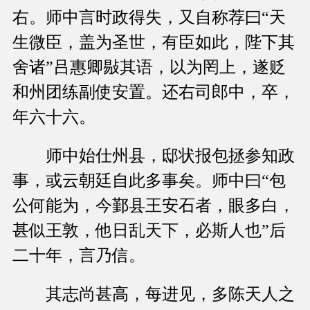
右。师中言时政得失，又自称荐曰“天
生微臣，盖为圣世，有臣如此，陛下其
舍诸”吕惠卿敡其语，以为罔上，遂贬
和州团练副使安置。还右司郎中，卒，
年六十六。
师中始仕州县，邸状报包拯参知政
事，或云朝廷自此多事矣。师中曰“包
公何能为，今鄞县王安石者，眼多白，
甚似王敦，他日乱天下，必斯人也”后
二十年，言乃信。
其志尚甚高，每进见，多陈天人之