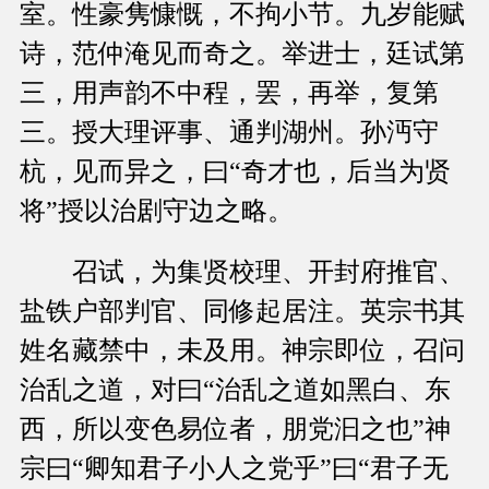
室。性豪隽慷慨，不拘小节。九岁能赋
诗，范仲淹见而奇之。举进士，廷试第
三，用声韵不中程，罢，再举，复第
三。授大理评事、通判湖州。孙沔守
杭，见而异之，曰“奇才也，后当为贤
将”授以治剧守边之略。
召试，为集贤校理、开封府推官、
盐铁户部判官、同修起居注。英宗书其
姓名藏禁中，未及用。神宗即位，召问
治乱之道，对曰“治乱之道如黑白、东
西，所以变色易位者，朋党汩之也”神
宗曰“卿知君子小人之党乎”曰“君子无