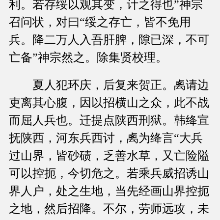
利。若存绥以观其变，计之得也”神宗
召问状，对曰“绥之存亡，皆不免用
兵。降二万人入吾肝脾，隙已深，不可
亡备”神宗然之。除集贤校理。
夏人犯环庆，后复来贺正。禼请边
吏离其心腹，因以招横山之众，此不战
而屈人兵也。迁提点陕西刑狱。韩绛宣
抚陕西，河东兵西讨，禼为绛言“大兵
过山界，皆砂碛，乏善水草，又亡险隘
可以控扼，今切危之。若乘兵威招诱山
界人户，处之生地，当先经画山界控扼
之地，然后招降。不尔，劳师远攻，未