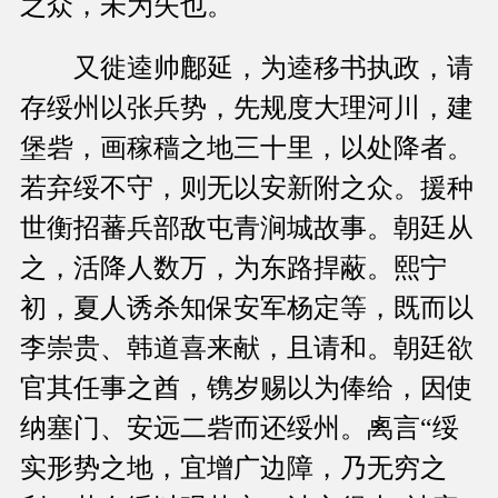
之众，未为失也。
又徙逵帅鄜延，为逵移书执政，请
存绥州以张兵势，先规度大理河川，建
堡砦，画稼穑之地三十里，以处降者。
若弃绥不守，则无以安新附之众。援种
世衡招蕃兵部敌屯青涧城故事。朝廷从
之，活降人数万，为东路捍蔽。熙宁
初，夏人诱杀知保安军杨定等，既而以
李崇贵、韩道喜来献，且请和。朝廷欲
官其任事之酋，镌岁赐以为俸给，因使
纳塞门、安远二砦而还绥州。禼言“绥
实形势之地，宜增广边障，乃无穷之