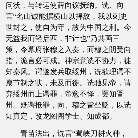
问状，与转运使薛向议抚纳。诜、向
言“名山诚能据横山以捍敌，我以刺史
世封之，使自为守，故为中国之利。今
无益我而轻启西，非计也”乃共画三
策，令幕府张穆之入奏，而穆之阴受向
指，诡言必可成。神宗意诜不协力，徙
知秦凤。谔遂发兵取绥州，诜欲理谔不
禀节制之状，未及而徙。诜驰见帝，请
弃绥州而上谔罪，帝愈不怿，罢知晋
州。既谔抵罪，向、穆之皆坐贬，以诜
知真定，改龙图阁学士、知成都。
青苗法出，诜言“蜀峡刀耕火种，