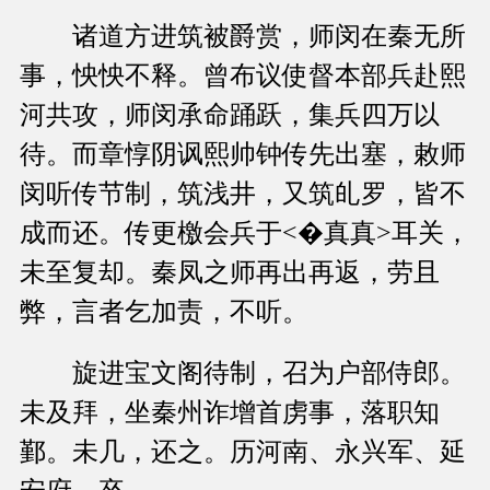
诸道方进筑被爵赏，师闵在秦无所
事，怏怏不释。曾布议使督本部兵赴熙
河共攻，师闵承命踊跃，集兵四万以
待。而章惇阴讽熙帅钟传先出塞，敕师
闵听传节制，筑浅井，又筑癿罗，皆不
成而还。传更檄会兵于<�真真>耳关，
未至复却。秦凤之师再出再返，劳且
弊，言者乞加责，不听。
旋进宝文阁待制，召为户部侍郎。
未及拜，坐秦州诈增首虏事，落职知
鄞。未几，还之。历河南、永兴军、延