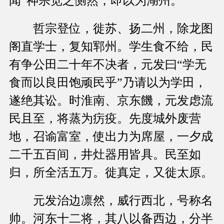
闻”神宗览之恻然，即以为湖州。
哲宗登位，徙苏、扬二州，除龙图
阁直学士，复知郓州。学生食不给，民
有争公田二十年不决者，元发曰“学无
食而以良田饱顽民乎”乃请以为学田，
遂绝其讼。时淮南、京东饑，元发虑流
民且至，将蒸为疠疫。先度城外废营
地，召谕富室，使出力为席屋，一夕成
二千五百间，井灶器用皆具。民至如
归，所全活五万。徙真定，又徙太原。
元发治边凛然，威行西北，号称名
帅。河东十二将，其八以备西边，分半