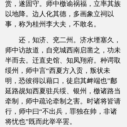
赏，遂固守。师中檄谕祸福，立率其族
以地降。边人化其德，多画象立祠以
事，称为桂州李大夫，不敢名。
还，知济、兖二州。济水堙塞久，
师中访故道，自兖城西南启凿之，功未
半而去。迁直史馆、知凤翔府。种谔取
绥州，师中言“西夏方入贡，叛状未
明，恐彼得以藉口，徒启其衅端也”鄜
延路觇知西夏驻兵绥、银州，檄诸路当
牵制，师中疏论牵制之害。时诸将皆请
行，师中曰“不出兵，罪独在帅，非诸
将忧也”既而此举卒罢。