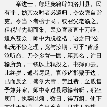
举进士，鄜延庞籍辟知洛川县。民
有罪，妨其农时者必遣归，令农隙自诣
吏。令当下者榜于民，或召父老谕之。
租税皆先期而集。民负官茶直十万缗，
追系甚众，师中为脱桎梏，语之曰“公
钱无不偿之理，宽与汝期，可乎”皆感
泣听命。乃令乡置一匮，籍其名，许日
输所负，一钱以上辄投之。书簿而去。
比终岁，逋者尽足。官移诸郡粟于边，
已而反之，盛冬大雪，劳且费，至贱售
予兼并家。师中令过县愿输者听，躬坐
庾门，执契以须，数日，得万斛。使下