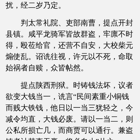
扰，经二岁乃定。
判太常礼院、吏部南曹，提点开封
县镇。咸平龙骑军皆故群盗，牢廪不时
得，殴莅给官，还营不自安，大校柴元
煽使乱。诏诜往视，许元以不死，命取
始祸者自赎，众皆帖然。
提点陕西刑狱。时铸钱法坏，议者
欲变大钱当一，诜言“民间素重小铜钱
而贱大铁钱，他日以一当三犹轻之，今
减令均直，大钱必废。请以一当二，则
公私所损亡几，而商贾可以通行。兼盗