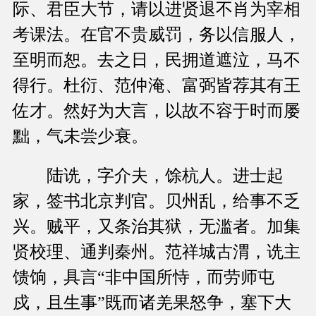
际、君臣大节，请以进贤退不肖为宰相
考课法。在官不贵威罚，务以信服人，
至明而恕。去之日，民拥道遮泣，马不
得行。杜衍、范仲淹、富弼皆荐其有王
佐才。然好为大言，以故不容于时而屡
黜，气未尝少衰。
陆诜，字介夫，馀杭人。进士起
家，签书北京判官。贝州乱，给事不乏
兴。贼平，又条治其狱，无滥者。加集
贤校理、通判秦州。范祥城古渭，诜主
馈饷，具言“非中国所恃，而劳师屯
戍，且生事”既而诸羌果怒争，塞下大