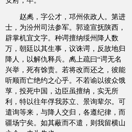
安府，卒。
赵禼，字公才，邛州依政人。第进
士，为汾州司法参军。郭逵宣抚陕西，
辟掌机宜文字。种谔擅纳绥州降人数
万，朝廷以其生事，议诛谔，反故地归
降人，以解仇释兵。禼上疏曰“谔无名
兴举，死有馀责。若将改而还之，彼能
听顺而亡绝约之心乎。不若谕以彼众饿
莩，投死中国，边臣虽擅纳，实无所
利，特以往年俘我苏立、景询辈尔。可
遣询等来，与降人交归，各遵纪律，而
疆场宁矣。如其蔽而不遣，则我留横山