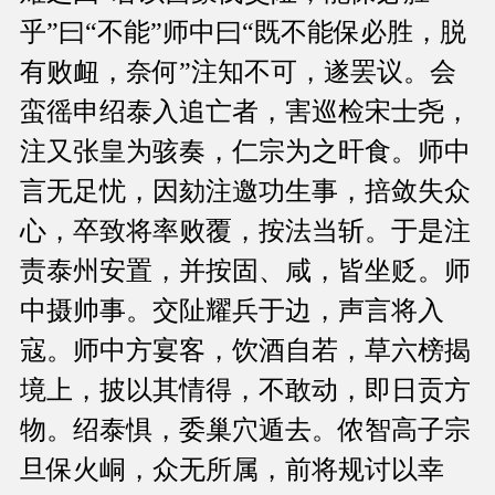
乎”曰“不能”师中曰“既不能保必胜，脱
有败衄，奈何”注知不可，遂罢议。会
蛮徭申绍泰入追亡者，害巡检宋士尧，
注又张皇为骇奏，仁宗为之旰食。师中
言无足忧，因劾注邀功生事，掊敛失众
心，卒致将率败覆，按法当斩。于是注
责泰州安置，并按固、咸，皆坐贬。师
中摄帅事。交阯耀兵于边，声言将入
寇。师中方宴客，饮酒自若，草六榜揭
境上，披以其情得，不敢动，即日贡方
物。绍泰惧，委巢穴遁去。侬智高子宗
旦保火峒，众无所属，前将规讨以幸