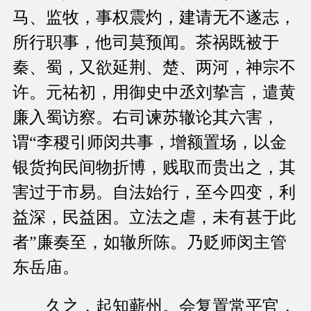
马、监牧，事权震灼，建请无不遂志，
所行职事，他司莫预闻。茶祸既被于
秦、蜀，又欲延荆、楚、两河，神宗不
许。元祐初，用御史中丞刘挚言，遣黄
廉入蜀访察。右司谏苏辙论其六害，
谓“李稷引师闵共事，增额置场，以金
银货拘民间物折博，贱取而贵出之，其
害过于市易。自法始行，至今四变，利
益深，民益困。立法之虐，未有甚于此
者”廉奏至，如辙所陈。乃贬师闵主管
东岳庙。
久之，起知蕲州。会复置常平官，