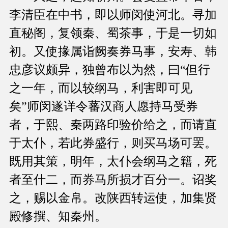
李清臣在中书，即以师闵使河北。寻加
直秘阁，复领秦、蜀茶事，于是一切如
初。又使掾属诣阙奏券马事，安寿、韩
忠彦议颇异，独曾布以为然，曰“但行
之一年，而以较纲马，利害即可见
矣”师闵遂详令蕃汉商人愿持马受券
者，于熙、秦两路印验价给之，而请直
于太仆，若此券盛行，则买马场可罢。
既用其策，明年，太仆会纲马之籍，死
者至什二，而券马所损才百分一。诏奖
之，赐以金帛。改陕西转运使，加集贤
殿修撰、知秦州。