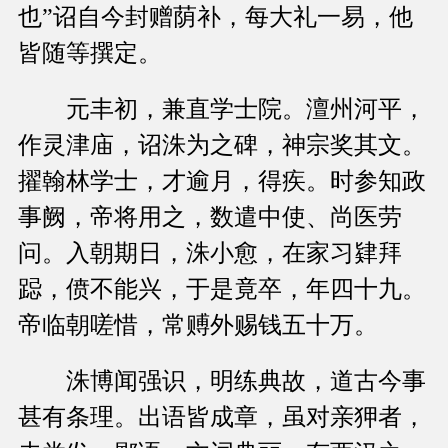
也”诏自今封赠荫补，每大礼一易，他
皆随等撰定。
元丰初，兼直学士院。澶州河平，
作灵津庙，诏洙为之碑，神宗奖其文。
擢翰林学士，才逾月，得疾。时参知政
事阙，帝将用之，数遣中使、尚医劳
问。入朝期日，洙小愈，在家习肄拜
跽，偾不能兴，于是竟卒，年四十九。
帝临朝嗟惜，常赙外赐钱五十万。
洙博闻强识，明练典故，道古今事
甚有条理。出语皆成章，虽对亲狎者，