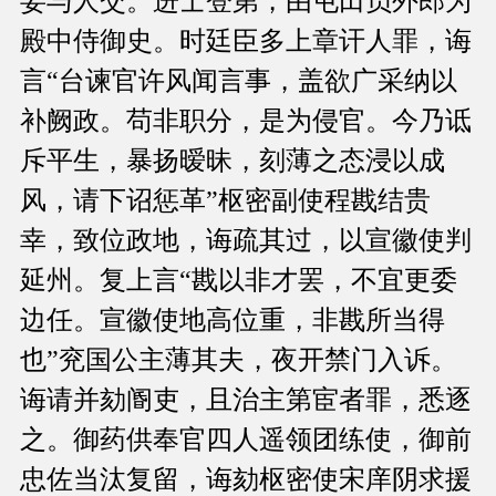
妄与人交。进士登第，由屯田员外郎为
殿中侍御史。时廷臣多上章讦人罪，诲
言“台谏官许风闻言事，盖欲广采纳以
补阙政。苟非职分，是为侵官。今乃诋
斥平生，暴扬暧昧，刻薄之态浸以成
风，请下诏惩革”枢密副使程戡结贵
幸，致位政地，诲疏其过，以宣徽使判
延州。复上言“戡以非才罢，不宜更委
边任。宣徽使地高位重，非戡所当得
也”兖国公主薄其夫，夜开禁门入诉。
诲请并劾阍吏，且治主第宦者罪，悉逐
之。御药供奉官四人遥领团练使，御前
忠佐当汰复留，诲劾枢密使宋庠阴求援