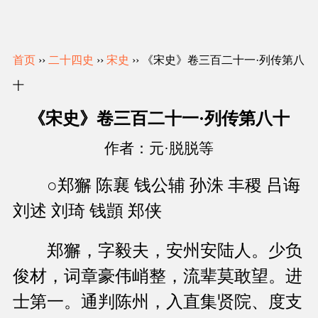
首页
››
二十四史
››
宋史
›› 《宋史》卷三百二十一·列传第八
十
《宋史》卷三百二十一·列传第八十
作者：元·脱脱等
○郑獬 陈襄 钱公辅 孙洙 丰稷 吕诲
刘述 刘琦 钱顗 郑侠
郑獬，字毅夫，安州安陆人。少负
俊材，词章豪伟峭整，流辈莫敢望。进
士第一。通判陈州，入直集贤院、度支