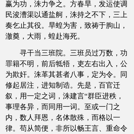
赢为功，洙力争之。方春旱，发运使调
民浚漕渠以通盐舸，洙持之不下，三上
奏乞止其役。旱蝗为害，致祷于朐山，
澈奠，大雨，蝗赴海死。
寻干当三班院。三班员过万数，功
罪籍不明，前后牴牾，吏左右出入，公
为欺奸。洙革其甚者八事，定为令。同
修起居注，进知制诰。先是，百官迁
叙，用一定之词，洙建言“群臣进秩，
事理各异，而同用一词。至或一门之
内，数人拜恩，名体散殊，而格以一
律。苟从简便，非所以畅王言、重命令