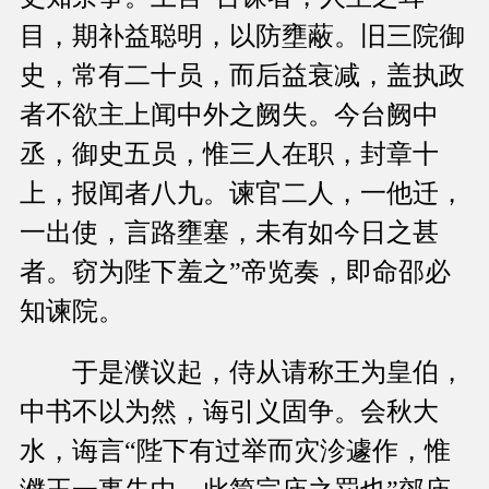
目，期补益聪明，以防壅蔽。旧三院御
史，常有二十员，而后益衰减，盖执政
者不欲主上闻中外之阙失。今台阙中
丞，御史五员，惟三人在职，封章十
上，报闻者八九。谏官二人，一他迁，
一出使，言路壅塞，未有如今日之甚
者。窃为陛下羞之”帝览奏，即命邵必
知谏院。
于是濮议起，侍从请称王为皇伯，
中书不以为然，诲引义固争。会秋大
水，诲言“陛下有过举而灾沴遽作，惟