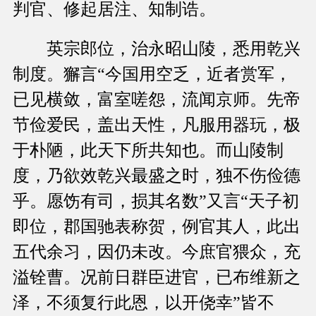
判官、修起居注、知制诰。
英宗郎位，治永昭山陵，悉用乾兴
制度。獬言“今国用空乏，近者赏军，
已见横敛，富室嗟怨，流闻京师。先帝
节俭爱民，盖出天性，凡服用器玩，极
于朴陋，此天下所共知也。而山陵制
度，乃欲效乾兴最盛之时，独不伤俭德
乎。愿饬有司，损其名数”又言“天子初
即位，郡国驰表称贺，例官其人，此出
五代余习，因仍未改。今庶官猥众，充
溢铨曹。况前日群臣进官，已布维新之
泽，不须复行此恩，以开侥幸”皆不