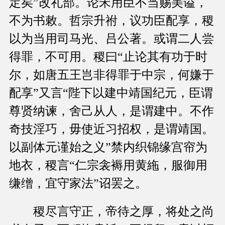
定矣”改礼部。论宋用臣不当赐美谥，
不为书敕。哲宗升祔，议功臣配享，稷
以为当用司马光、吕公著。或谓二人尝
得罪，不可用。稷曰“止论其有功于时
尔，如唐五王岂非得罪于中宗，何嫌于
配享”又言“陛下以建中靖国纪元，臣谓
尊贤纳谏，舍己从人，是谓建中。不作
奇技淫巧，毋使近习招权，是谓靖国。
以副体元谨始之义”禁内织锦缘宫帘为
地衣，稷言“仁宗衾褥用黄絁，服御用
缣缯，宜守家法”诏罢之。
稷尽言守正，帝待之厚，将处之尚