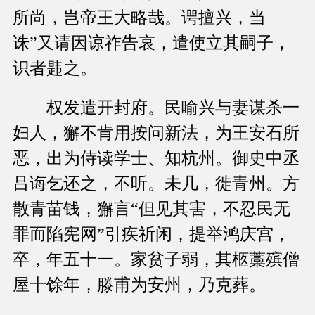
所尚，岂帝王大略哉。谔擅兴，当
诛”又请因谅祚告哀，遣使立其嗣子，
识者韪之。
权发遣开封府。民喻兴与妻谋杀一
妇人，獬不肯用按问新法，为王安石所
恶，出为侍读学士、知杭州。御史中丞
吕诲乞还之，不听。未几，徙青州。方
散青苗钱，獬言“但见其害，不忍民无
罪而陷宪网”引疾祈闲，提举鸿庆宫，
卒，年五十一。家贫子弱，其柩藁殡僧
屋十馀年，滕甫为安州，乃克葬。