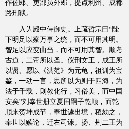
作佐郎、吏部员外郎，提点利州、成都
路刑狱。
入为殿中侍御史。上疏哲宗曰“陛
下明足以察万事之统，而不可用其明。
智足以应变曲当，而不可用其智。顺考
古道，二帝所以圣。仪刑文王，成王所
以贤。愿以《洪范》为元龟，祖训为宝
鉴，一动一言，思所以为则于四海，为
法于千载，则教化行，习俗美，而中国
安矣”刘奉世册立夏国嗣子乾顺，而乾
顺来贺坤成节，奉世遽出境，稷劾之，
奉世以赎论，迁右司谏。扬、荆二王为