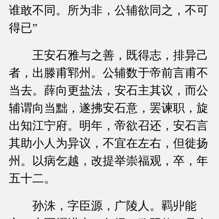
谁敢不同。所为非，公辅欲同之，不可
得已”
王安石雅与之善，既得志，排异己
者，出滕甫郓州。公辅数于帝前言甫不
当去。薛向更盐法，安石主其议，而公
辅谓向当黜，遂拂安石意，罢谏职，旋
出知江宁府。明年，帝欲召还，安石言
其助小人为异议，不宜在左右，但徙扬
州。以病乞越，改提举崇福观，卒，年
五十二。
孙洙，字臣源，广陵人。羁丱能