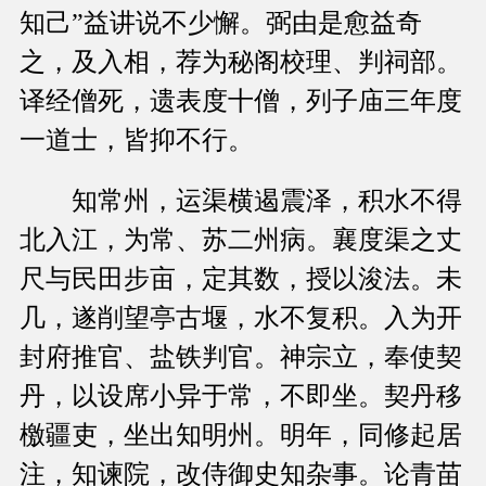
知己”益讲说不少懈。弼由是愈益奇
之，及入相，荐为秘阁校理、判祠部。
译经僧死，遗表度十僧，列子庙三年度
一道士，皆抑不行。
知常州，运渠横遏震泽，积水不得
北入江，为常、苏二州病。襄度渠之丈
尺与民田步亩，定其数，授以浚法。未
几，遂削望亭古堰，水不复积。入为开
封府推官、盐铁判官。神宗立，奉使契
丹，以设席小异于常，不即坐。契丹移
檄疆吏，坐出知明州。明年，同修起居
注，知谏院，改侍御史知杂事。论青苗