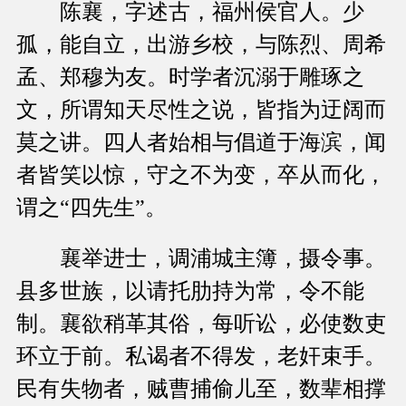
陈襄，字述古，福州侯官人。少
孤，能自立，出游乡校，与陈烈、周希
孟、郑穆为友。时学者沉溺于雕琢之
文，所谓知天尽性之说，皆指为迂阔而
莫之讲。四人者始相与倡道于海滨，闻
者皆笑以惊，守之不为变，卒从而化，
谓之“四先生”。
襄举进士，调浦城主簿，摄令事。
县多世族，以请托肋持为常，令不能
制。襄欲稍革其俗，每听讼，必使数吏
环立于前。私谒者不得发，老奸束手。
民有失物者，贼曹捕偷儿至，数辈相撑