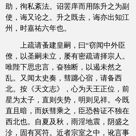
助，徇私紊法。诏罢庠而用陈升之为副
使，诲又论之。升之既去，诲亦出知江
州，时嘉祐六年也。
上疏请蚤建皇嗣，曰“窃闻中外臣
僚，以圣嗣未立，屡有密疏请择宗人。
唯陛下思忠言，奋独断，以遏未然之
乱。又闻太史奏，彗躔心宿，请备西
北。按《天文志》，心为天王正位，前
星为太子，直则失势，明则见祥。今既
直且暗，而妖彗乘之，臣恐咎证不独在
西北也。自夏及秋，雨淫地震，阴盛之
沴，固有冥符。近者宗室之中，讹言事