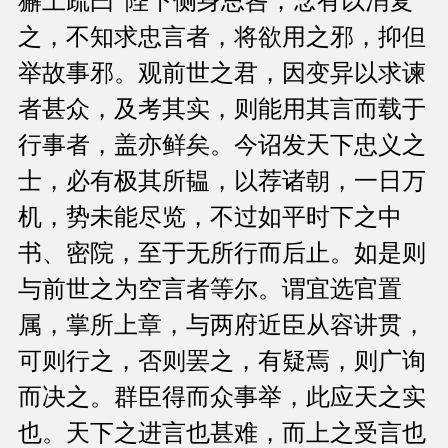
獬上疏曰“陛下侧身思咎，念有以消复
之，不知求忠言者，将欲用之邪，抑但
举故事邪。观前世之君，因变异以求谏
者甚众，及考其实，则能用其言而载于
行事者，盖亦鲜矣。今诏发天下忠义之
士，必有极其所韫，以荐诸朝，一日万
机，势未能尽览，不过如平时下之中
书、密院，至于无所行而后止。如是则
与前世之为空言者等尔。谓宜选官置
属，掌所上章，与两府近臣从容讲贯，
可则行之，否则罢之，有疑焉，则广询
而决之。群臣得而众事举，此应天之实
也。天下之进言也甚难，而上之受言也