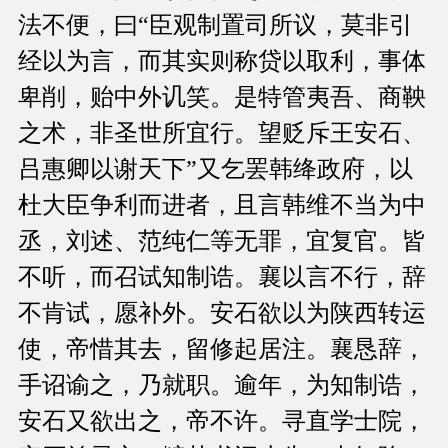
法不便，曰“臣观制置司所议，莫非引
经以为言，而其实则称贷以取利，事体
卑削，贻中外讥笑。是特管夷吾、商鞅
之术，非圣世所宜行。望贬斥王安石、
吕惠卿以谢天下”又乞罢韩绛政府，以
杜大臣争利而进者，且言韩维不当为中
丞，刘述、范纯仁等无罪，宜复官。皆
不听，而召试知制诰。襄以言不行，辞
不肯试，愿补外。安石欲以为陕西转运
使，帝惜其去，留修起居注。襄恳辞，
手诏谕之，乃就职。逾年，为知制诰，
安石又欲出之，帝不许。寻直学士院，