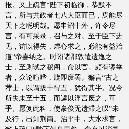
报。又上疏言“陛下初临御，恭默不
言，所与共政者七八大臣而已，焉能尽
天下之聪明哉。愿申诏中外，许令尽
言，有可采录，召与之对。至于臣下进
见，访以得失，虚心求之，必能有益治
道”帝嘉纳之。时诏诸郡敦遣遗逸之
士，至则试之秘阁，命以官。颇有谬举
者，众论喧哗，旋即废罢。獬言“古之
荐士，以谓拔十得五，犹得其半。况今
所失未至十五，而遽以浮言废之，可
乎。愿复此科，使豪俊无遗滞之叹”未
及行，出知荆南。治平中，大水求言，