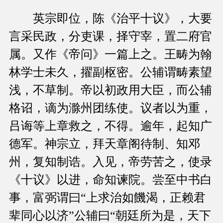
英宗即位，陈《治平十议》，大要
言采民政，分吏课，择守宰，置二府官
属。又作《帝问》一篇上之。王畴为翰
林学士未久，擢副枢密。公辅谓畴素望
浅，不草制。帝以初政用大臣，而公辅
格诏，谪为滁州团练使。议者以为重，
吕诲等上章救之，不得。逾年，起知广
德军。神宗立，拜天章阁待制、知邓
州，复知制诰。入见，帝劳苦之，使录
《十议》以进，命知谏院。尝至中书白
事，富弼谓曰“上求治如饑渴，正赖君
辈同心以济”公辅曰“朝廷所为是，天下