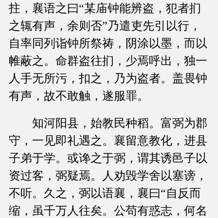
拄，襄语之曰“某庙钟能辨盗，犯者扪
之辄有声，余则否”乃遣吏先引以行，
自率同列诣钟所祭祷，阴涂以墨，而以
帷蔽之。命群盗往扪，少焉呼出，独一
人手无所污，扣之，乃为盗者。盖畏钟
有声，故不敢触，遂服罪。
知河阳县，始教民种稻。富弼为郡
守，一见即礼遇之。襄留意教化，进县
子弟于学。或谗之于弼，谓其诱邑子以
资过客，弼疑焉。人劝毁学舍以塞谤，
不听。久之，弼以语襄，襄曰“自反而
缩，虽千万人往矣。公苟有惑志，何名