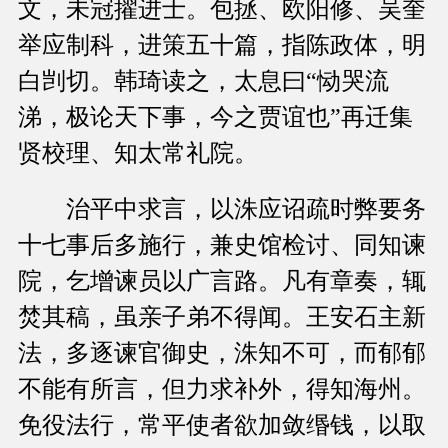
文，未冠擢进士。包拯、欧阳修、吴奎
举应制科，进策五十篇，指陈政体，明
白剀切。韩琦读之，太息曰“恸哭流
涕，极论天下事，今之贾谊也”再迁集
贤校理、知太常礼院。
治平中求言，以洙应诏疏时弊要务
十七事后多施行，兼史馆检讨、同知谏
院，乞增谏员以广言路。凡有章奏，辄
焚其稿，虽亲子弟不得闻。王安石主新
法，多逐谏官御史，洙知不可，而郁郁
不能有所言，但力求补外，得知海州。
免役法行，常平使者欲加敛缗钱，以取