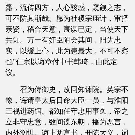
露，流传四方，人心骇惑，窥觎之志，
可不防其渐哉。愿为社稷宗庙计，审择
亲贤，稽合天意，宸谋已定，当使天下
共知。万一有奸臣附会其间，阳为忠
实，以缓上心，此为患最大，不可不察
也”仁宗以诲章付中书韩琦，由此定
议。
召为侍御史，改同知谏院。英宗不
豫，诲请皇太后日命大臣一员，与淮阳
王视进药饵。都知任守忠用事久，帝之
立非守忠意，数间谍东朝，播为恶言，
内外汹惧。诲上两宫书，开陈大义，词