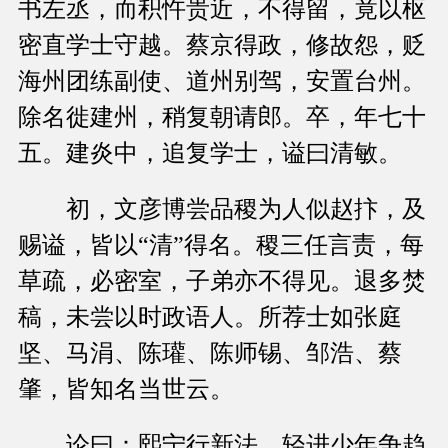
书左丞，而积忤贵近，不得留，竟以枢
密直学士守越。蔡京得政，修故怨，贬
海州团练副使、道州别驾，安置台州。
除名徙建州，稍复朝请郎。卒，年七十
五。建炎中，追复学士，谥曰清敏。
初，文彦博尝品稷为人似赵抃，及
赐谥，皆以“清”得名。稷三任言责，每
草疏，必密室，子弟亦不得见。退多焚
稿，未尝以时政语人。所荐士如张庭
坚、马涓、陈瓘、陈师锡、邹浩、蔡
肇，皆知名当世云。
论曰：熙宁行新法，轻进少年争趋