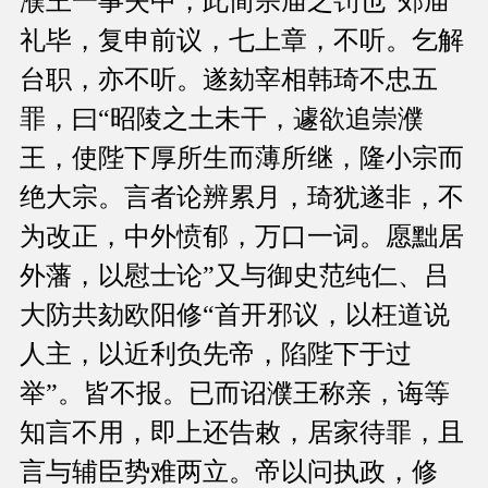
濮王一事失中，此简宗庙之罚也”郊庙
礼毕，复申前议，七上章，不听。乞解
台职，亦不听。遂劾宰相韩琦不忠五
罪，曰“昭陵之土未干，遽欲追崇濮
王，使陛下厚所生而薄所继，隆小宗而
绝大宗。言者论辨累月，琦犹遂非，不
为改正，中外愤郁，万口一词。愿黜居
外藩，以慰士论”又与御史范纯仁、吕
大防共劾欧阳修“首开邪议，以枉道说
人主，以近利负先帝，陷陛下于过
举”。皆不报。已而诏濮王称亲，诲等
知言不用，即上还告敕，居家待罪，且
言与辅臣势难两立。帝以问执政，修