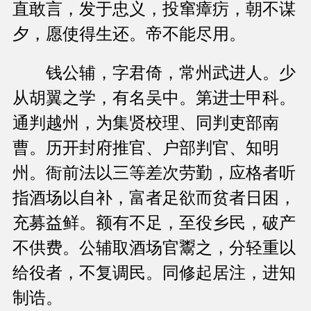
直敢言，发于忠义，投窜瘴疠，朝不谋
夕，愿使得生还。帝不能尽用。
钱公辅，字君倚，常州武进人。少
从胡翼之学，有名吴中。第进士甲科。
通判越州，为集贤校理、同判吏部南
曹。历开封府推官、户部判官、知明
州。衙前法以三等差次劳勤，应格者听
指酒场以自补，富者足欲而贫者日困，
充募益鲜。额有不足，至役乡民，破产
不供费。公辅取酒场官鬻之，分轻重以
给役者，不复调民。同修起居注，进知
制诰。