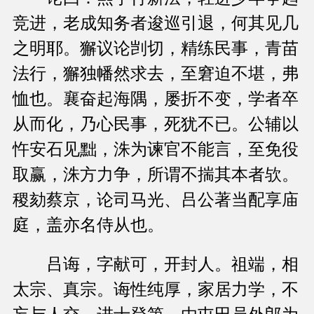
竞进，老成知务者逡巡引退，何其见几
之明耶。獬议论剀切，精练民事，青苗
法行，獬独幡然求去，至窘迫不堪，弗
恤也。襄奋起海隅，屡折不变，学者卒
从而化，乃心民事，死犹不已。公辅以
忤安石见黜，洙为谏官不能言，至免役
取赢，洙方力争，所谓不揣其本者欤。
稷劾蔡京，论司马光、吕公著当配享庙
庭，盖亦名侍从也。
吕诲，字献可，开封人。祖端，相
太宗、真宗。诲性纯厚，家居力学，不