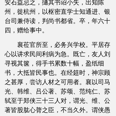
安石益忌之，擿其书诏小失，出知陈
州，徙杭州，以枢密直学士知通进、银
台司兼侍读，判尚书都省。卒，年六十
四，赠给事中。
襄莅官所至，必务兴学校。平居存
心以讲求民间利病为急。既亡，友人刘
寻视其箧，得手书累数十幅，盈纸细
书，大抵皆民事也。在经筵时，神宗顾
之甚厚，尝访人材之可用者。襄以司马
光、韩维、吕公著、苏颂、范纯仁、苏
轼至于郑侠三十三人对，谓光、维、公
著皆股肱心膂之臣，不当久外。谓侠愚