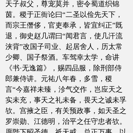
天子叔父，尊宠莫并，密令蜀道织锦
茵。稷于正衙论曰“二圣以俭先天下，
而宗王僭侈，官吏奉承，皆宜纠正”既
退，御史赵几谓曰“闻君言，使几汗流
浃背”改国子司业、起居舍人，历太常
少卿、国子祭酒。车驾幸太学，命讲
《书·无逸篇》，赐四品服，除刑部侍
郎兼侍讲。元祐八年春，多雪，稷
言“今嘉祥未臻，沴气交作，岂应天之
实未充，事天之礼未备，畏天之诚未孚
欤。宫掖之臣，有关预政事，如天圣之
罗崇勋、江德明，治平之任守忠者欤。
愿陛下昭圣德，祗天戒，总正万事，以