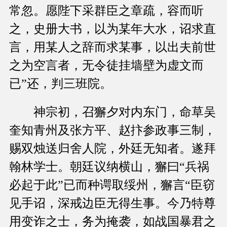
常忽。愿陛下采群臣之章疏，容而听
之，史册大书，以为某年大水，诏求直
言，用某人之辞而求某事，以出夫前世
之为空言者，无令徒挂墙壁为虚文而
已”还，判三班院。
神宗初，召獬夕对内东门，命草吴
奎知青州及张方平、赵抃参政事三制，
赐双烛送归舍人院，外廷无知者。遂拜
翰林学士。朝廷议纳横山，獬曰“兵祸
必起于此”已而种谔取绥州，獬言“臣窃
见手诏，深戒边臣无得生事。今乃特尊
用变诈之士，务为掩袭，如战国暴君之