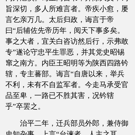
旨深切，多人所难言者。帝疾小愈，屡
言乞亲万几。太后归政，诲言于帝
曰“后辅佐先帝历年，阅天下事多矣。
事之大者，宜关白咨访然后行，示弗敢
专”遂论守忠平生罪恶，并其党史昭锡
窜之南方。内臣王昭明等为陕西四路钤
辖，专主蕃部。诲言“自唐以来，举兵
不利，未有不自监军者。今走马承受官
品至卑，一路已不胜其害，况钤辖
乎”卒罢之。
治平二年，迁兵部员外郎，兼侍御
史知杂事。上言“台谏者，人主之耳