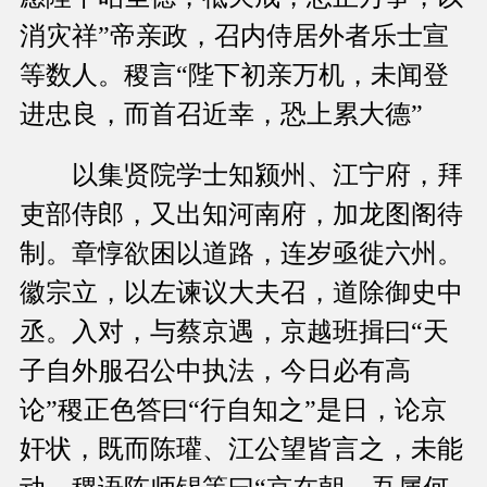
消灾祥”帝亲政，召内侍居外者乐士宣
等数人。稷言“陛下初亲万机，未闻登
进忠良，而首召近幸，恐上累大德”
以集贤院学士知颍州、江宁府，拜
吏部侍郎，又出知河南府，加龙图阁待
制。章惇欲困以道路，连岁亟徙六州。
徽宗立，以左谏议大夫召，道除御史中
丞。入对，与蔡京遇，京越班揖曰“天
子自外服召公中执法，今日必有高
论”稷正色答曰“行自知之”是日，论京
奸状，既而陈瓘、江公望皆言之，未能