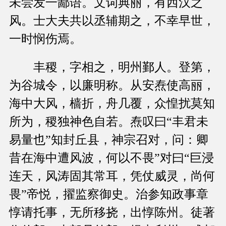
未尝发一鄙语。文词典丽，有西汉之
风。士大夫共以丞辅期之，不幸早世，
一时悯伤焉。
丰稷，字相之，明州鄞人。登第，
为谷城令，以廉明称。从安焘使高丽，
海中大风，樯折，舟几覆，众惶扰莫知
所为，稷独神色自若。焘叹曰“丰君未
易量也”知封丘县，神宗召对，问：卿
昔在海中遭风波，何以不畏”对曰“巨浸
连天，风涛固其常耳，凭仗威灵，尚何
畏”帝悦，擢监察御史。治参知政事章
惇请托事，无所移挠，出惇陈州。徒著