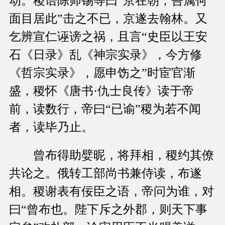
动。稷语陈师锡等曰“京在朝，吾属何
面目居此”击之不已，京遂去翰林。又
乞辨宣仁诬谤之祸，且言“史臣以王安
石《日录》乱《神宗实录》，今方修
《哲宗实录》，愿申饬之”时宦官渐
盛，稷怀《唐书·仇士良传》读于帝
前，读数行，帝曰“已谕”稷为若不闻
者，读毕乃止。
曾布得助嬖昵，将拜相，稷约其僚
共论之。俄转工部尚书兼侍读，布遂
相。稷谢表有佞臣之语，帝问为谁，对
曰“曾布也。陛下斥之外郡，则天下事