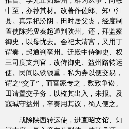
推官。李允正知延州，辟为从事，向敏
中至，亦荐其材。改著作佐郎、知中江
县。真宗祀汾阴，田时居父丧，经度制
置使陈尧叟奏起通判陕州。还，拜监察
御史，以母忧去。会祀太清宫，又用丁
谓奏，起通判亳州。迁殿中侍御史、权
三司度支判官，改侍御史、益州路转运
使。民间以铁钱重，私为券以便交易，
谓之“交子”，而富家专之，数致争讼。
田请置交子务，以榷其出入，未报。及
寇瑊守益州，卒奏用其议，蜀人便之。
就除陕西转运使，进直昭文馆、知