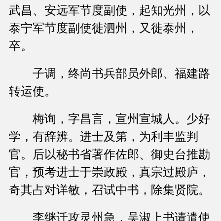
武昌、安远军节度副使，起知光州，以
泰宁军节度副使徙泗州，又徙泰州，
卒。
子调，终尚书兵部员外郎、福建路
转运使。
梅询，字昌言，宣州宣城人。少好
学，有辞辨。进士及第，为利丰监判
官。后以秘书省著作佐郎、御史台推勘
官，预考进士于崇政殿，真宗过殿庐，
奇其占对详敏，召试中书，除集贤院。
李继迁攻灵州急，吴淑上书请遣使