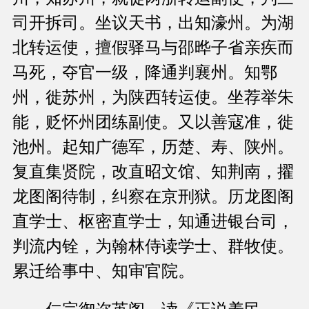
司开拆司。坐议天书，出知濠州。为湖
北转运使，擅假驿马与邵晔子省亲疾而
马死，夺官一级，降通判襄州。知鄂
州，徙苏州，为陕西转运使。坐荐举朱
能，贬怀州团练副使。又以善寇准，徙
池州。起知广德军，历楚、寿、陕州。
复直集贤院，改直昭文馆、知荆南，擢
龙图阁待制，纠察在京刑狱。历龙图阁
直学士、枢密直学士，知通进银台司，
判流内铨，为翰林侍读学士、群牧使。
累迁给事中、知审官院。