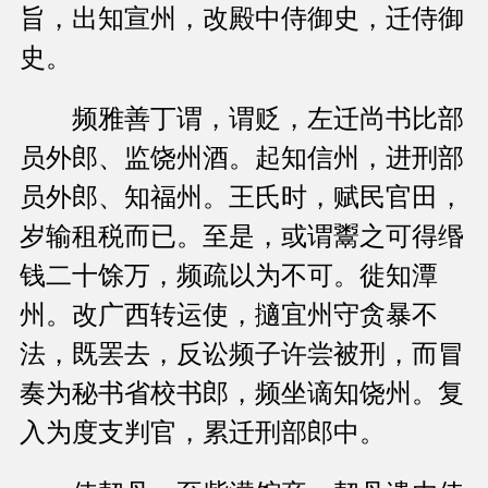
旨，出知宣州，改殿中侍御史，迁侍御
史。
频雅善丁谓，谓贬，左迁尚书比部
员外郎、监饶州酒。起知信州，进刑部
员外郎、知福州。王氏时，赋民官田，
岁输租税而已。至是，或谓鬻之可得缗
钱二十馀万，频疏以为不可。徙知潭
州。改广西转运使，擿宜州守贪暴不
法，既罢去，反讼频子许尝被刑，而冒
奏为秘书省校书郎，频坐谪知饶州。复
入为度支判官，累迁刑部郎中。