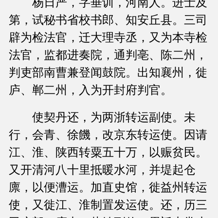
杨日严，字垂训，河南人。进士及
第，试秘书省校书郎、知安丘县。三司
辟为检法官，迁大理寺丞，又为本寺检
法官，监都进奏院，通判亳、陈二州，
判吏部南曹兼登闻鼓院。出知襄州，徙
庐、郸二州，入为开封府判官。
使契丹还，为两浙转运副使。未
行，会青、徐饑，改京东转运使。因请
江、淮、陕西转粟五十万，以赈贫民。
又开清河八十里抵暖水河，并堤起仓
廪，以便漕运。加直史馆，徙益州转运
使，又徙江、淮制置发运使。还，历三