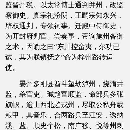
监晋州税。以太常博士通判并州，改监
察御史。真宗祀汾阴，王嗣宗知永兴，
辟权通判，专领祠事。迁殿中侍御史，
为开封府判官。尝奏事，帝询施州备御
之术，因谕之曰“东川控蛮夷，尔功已
试，其为朕镇抚之”命为梓州路转运
使。
晏州多刚县酋斗望劫泸州，烧淯井
监，杀官吏。瑊趋富顺监，命部兵多张
旗帜，逾山西北趋戎州，尽取公私舟载
粮甲，具音乐，合两路兵至江安，诱纳
溪、蓝、顺史个松，南广移、悦等州刺