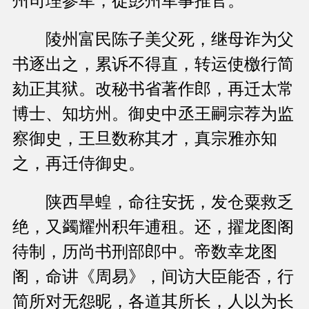
州司理参军，徙彭州军事推官。
陵州富民陈子美父死，继母诈为父
书逐出之，累诉不得直，转运使檄行简
劾正其狱。改秘书省著作郎，再迁太常
博士、知坊州。御史中丞王嗣宗荐为监
察御史，王旦数称其才，真宗雅亦知
之，再迁侍御史。
陕西旱蝗，命往安抚，发仓粟救乏
绝，又蠲耀州积年逋租。还，擢龙图阁
待制，历尚书刑部郎中。帝数幸龙图
阁，命讲《周易》，间访大臣能否，行
简所对无怨昵，各道其所长，人以为长