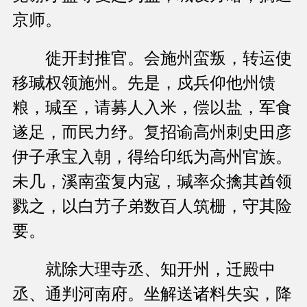
京师。
徙开封推官。会施州蛮叛，转运使
移瑊权领施州。先是，戍兵仰他州馈
粮，瑊至，请募人入米，偿以盐，军食
遂足，而民力纾。复招谕高州刺史田彦
伊子承宝入朝，得给印纸为高州官族。
未几，溪南蛮复内寇，瑊率众擒其酋领
戮之，以白芀子弟数百人筑栅，守其险
要。
就除大理寺丞、知开州，迁殿中
丞、通判河南府。坐解送诸料失实，降