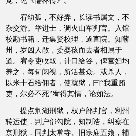
觉，见《儒林传》。
宥幼孤，不好弄，长读书属文，不
杂交游。举进士，调火山军判官。入馆
校勘书籍，迁集贤校理，遂直院。知蕲
州，岁凶人散，委婴孩而去者相属于
道。宥令吏收取，计口给谷，俾营妇均
养之，每旬阅视，所活甚众。或杀人，
以米十石给佣者，使就狱，曰“我重贿
吏，尔必不死”宥得其情，论如法。
提点荆湖刑狱，权户部判官，利州
转运使，判户部勾院，知制诰，纠察在
京刑狱，同判太常寺。旧宗庙五飨，辅