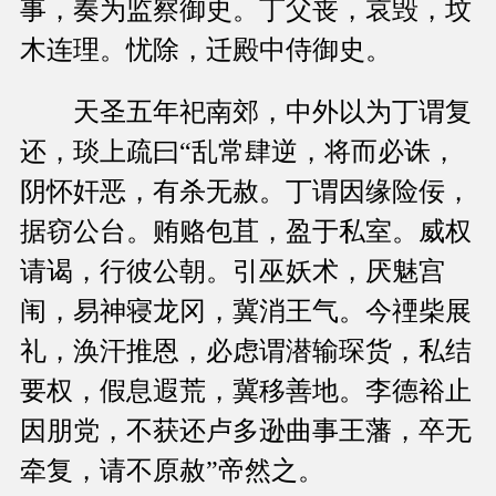
事，奏为监察御史。丁父丧，哀毁，坟
木连理。忧除，迁殿中侍御史。
天圣五年祀南郊，中外以为丁谓复
还，琰上疏曰“乱常肆逆，将而必诛，
阴怀奸恶，有杀无赦。丁谓因缘险佞，
据窃公台。贿赂包苴，盈于私室。威权
请谒，行彼公朝。引巫妖术，厌魅宫
闱，易神寝龙冈，冀消王气。今禋柴展
礼，涣汗推恩，必虑谓潜输琛货，私结
要权，假息遐荒，冀移善地。李德裕止
因朋党，不获还卢多逊曲事王藩，卒无
牵复，请不原赦”帝然之。