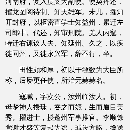
河南府，复入度支为副使。使契丹还，
擢龙图阁待制、知天雄军。未几，擢知
开封府，以枢密直学士知益州，累迁左
司郎中。代还，知审刑院。羌人内寇，
特迁右谏议大夫、知延州。久之，以疾
徙同州，又徙永兴军，辞不行，卒。
田性颇和厚，初以干敏数为大臣所
称，后屡更任使，所治无赫赫名。
寇瑊，字次公，汝州临汝人。初，
母梦神人授珠，吞之而娠，生而眉目美
秀。擢进士，授蓬州军事推官。李顺馀
党谢才盛等复起为盗，瑊设方略，擒送