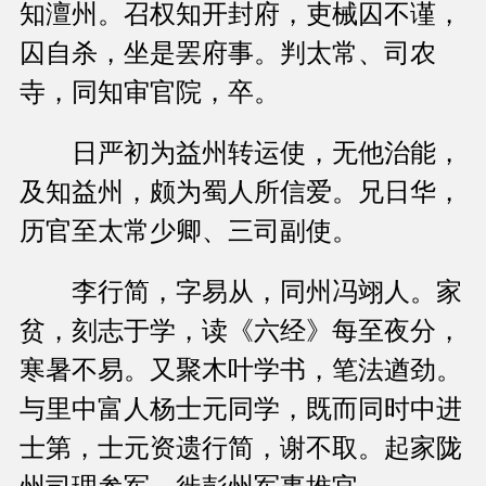
知澶州。召权知开封府，吏械囚不谨，
囚自杀，坐是罢府事。判太常、司农
寺，同知审官院，卒。
日严初为益州转运使，无他治能，
及知益州，颇为蜀人所信爱。兄日华，
历官至太常少卿、三司副使。
李行简，字易从，同州冯翊人。家
贫，刻志于学，读《六经》每至夜分，
寒暑不易。又聚木叶学书，笔法遒劲。
与里中富人杨士元同学，既而同时中进
士第，士元资遗行简，谢不取。起家陇