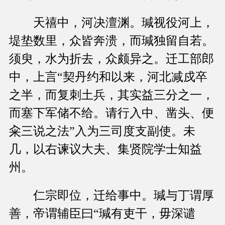
天禧中，河决澶渊。瑊视役河上，
堤垫数里，众皆奔溃，而瑊独留自若。
须臾，水为折去，众颇异之。迁工部郎
中，上言“契丹约和以来，河北减戍卒
之半，而复刺土兵，其实益三分之一，
而塞下军储不给。请行入中、凿头、便
籴三说之法”入为三司度支副使。未
几，以右谏议大夫、集贤院学士知益
州。
仁宗即位，迁给事中。瑊与丁谓厚
善，帝谓辅臣曰“瑊有吏干，毋深谴