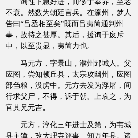
询性卞急好进，而侈于奉养，至老
不衰。然数为朝廷言兵。在濠州，梦人
告曰“吕丞相至矣”既而吕夷简通判州
事，故待之甚厚。其后，援询于废斥
中，以至贵显，夷简力也。
马元方，字景山，濮州鄄城人。父
应图，尝知顿丘县，太宗攻幽州，应图
部刍粮，没虏中。元方去发为浮屠，间
行求父尸，不得，诉于朝。上哀之，为
官其兄元吉。
元方，淳化三年进士及第，为韦城
县主簿，改大理寺评事、知万年县。诸