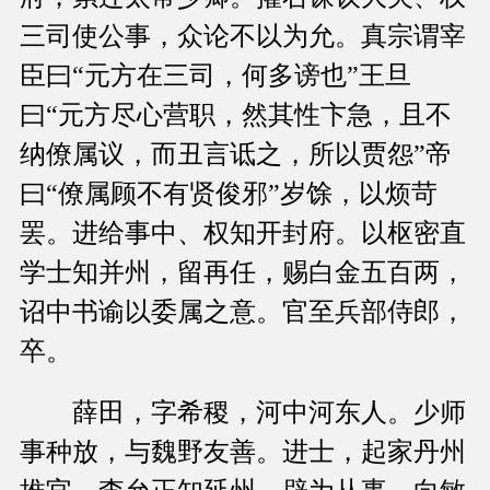
三司使公事，众论不以为允。真宗谓宰
臣曰“元方在三司，何多谤也”王旦
曰“元方尽心营职，然其性卞急，且不
纳僚属议，而丑言诋之，所以贾怨”帝
曰“僚属顾不有贤俊邪”岁馀，以烦苛
罢。进给事中、权知开封府。以枢密直
学士知并州，留再任，赐白金五百两，
诏中书谕以委属之意。官至兵部侍郎，
卒。
薛田，字希稷，河中河东人。少师
事种放，与魏野友善。进士，起家丹州