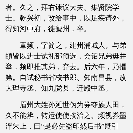
者。久之，拜右谏议大夫、集贤院学
士。乾兴初，改给事中，以足疾请外，
得知河中府，徙虢州，卒。
章频，字简之，建州浦城人。与弟
頔皆以进士试礼部预选，会诏兄弟毋并
举，频即推其弟，弃去。后六年，乃擢
第。自试秘书省校书郎、知南昌县，改
大理寺丞、知九陇县，迁殿中丞。
眉州大姓孙延世伪为券夺族人田，
久不能辨，转运使使按治之。频视券墨
浮朱上，曰“是必先盗印然后书”既引