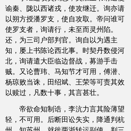
谕秦、陇以西诸戎，使攻继迁。询亦请
以朔方授潘罗支，使自攻取。帝问谁可
使罗支者，询请行，未至而灵州陷。
还，为三司户部判官。询自以为遇主
知，屡上书陈论西北事。时契丹数侵河
北，询请遣大臣临边督战，募游手击
贼。又论曹玮、马知节才可用，傅潜、
杨琼败当诛，田绍斌、王荣等可责其效
以赎过，凡数十事，其言甚壮。
帝欲命知制诰，李沆力言其险薄望
轻，不可用。后断田讼失实，降通判杭
州，知苏州，就徙两浙转运副使，判三