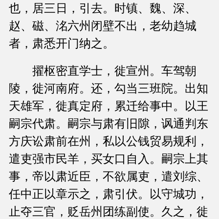
也，居三日，引去。时镇、魏、深、
赵、磁、洺六州闭壁不出，老幼趋城
者，肃悉开门纳之。
擢枢密直学士，徙宣州。车驾朝
陵，徙河南府。还，勾当三班院。出知
天雄军，徙真定府，累迁给事中。以王
嗣宗代肃。嗣宗与肃有旧隙，讽通判东
方庆讼肃前在州，私以公钱贸易规利，
遣吏强市民羊，买女口自入。嗣宗上其
事，帝以肃近臣，不欲属吏，遣刘综、
任中正以章示之，肃引伏。以守城功，
止夺三官，贬岳州团练副使。久之，徙