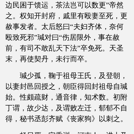
边民困于馈运，茶法岂可以数更”帝然
之。权知开封府，戚里有殴妻至死，更
赦事发者。太后怒曰“夫妇齐体，奈何
殴致死邪”瑊对曰“伤居限外，事在赦
前，有司不敢乱天下法”卒免死。天圣
末，再使契丹，未行而卒。
瑊少孤，鞠于祖母王氏，及登朝，
以妻封邑回授之，朝臣得回封祖母自瑊
始。性颇疏财，通音律，知术数。初附
丁谓，故少达，及谓败左迁，郁郁不自
得，秘书丞彭齐赋《丧家狗》以刺之。