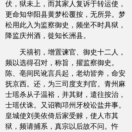
伏，狱未上，而其家人复诉于转运使，
更命知华阳县黄梦松覆按，无所异。梦
松用此入为监察御史，频坐不时具狱，
降监庆州酒，徙知长洲县。
天禧初，增置谏官、御史十二人，
频以选得召对，称旨，擢监察御史。
陈、亳间民讹言兵起，老幼皆奔，命安
抚京西。还，为三司度支判官。青州麻
士瑶杀从子温裕，并其财，遣往按治，
士瑶伏诛。又诏鞫邛州牙校讼盐井事。
皇城使刘美依倚后家受赇，使人市其
狱，频请捕系，真宗以后故不问。忤