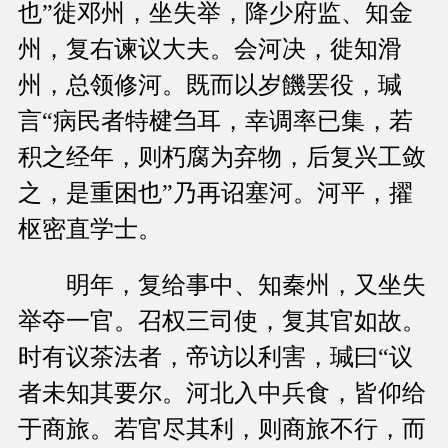
也”徙邓州，坐失举，降少府监、知金
州，复右谏议大夫。会河决，徙知滑
州，总领修河。既而以岁饑罢役，瑊
言“病民者特楗刍耳，幸调率已集，若
积之经年，则朽腐为弃物，后复兴工敛
之，是重困也”乃再诏塞河。河平，擢
枢密直学士。
明年，复给事中、知秦州，又坐失
举夺一官。召权三司使，复其官如故。
时有议茶法者，帝访以利害，瑊曰“议
者未知其要尔。河北入中兵食，皆仰给
于商旅。若官尽其利，则商旅不行，而