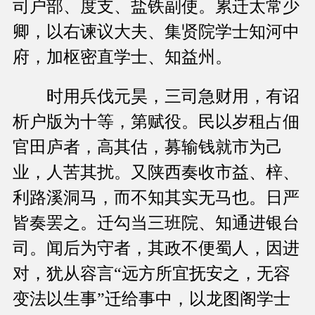
司户部、度支、盐铁副使。累迁太常少
卿，以右谏议大夫、集贤院学士知河中
府，加枢密直学士、知益州。
时用兵伐元昊，三司急财用，有诏
析户版为十等，第赋役。民以岁租占佃
官田庐者，高其估，募输钱就市为己
业，人苦其扰。又陕西奏收市益、梓、
利路溪洞马，而不知其实无马也。日严
皆奏罢之。迁勾当三班院、知通进银台
司。闻后为守者，其政不便蜀人，因进
对，犹从容言“远方所宜抚安之，无容
变法以生事”迁给事中，以龙图阁学士