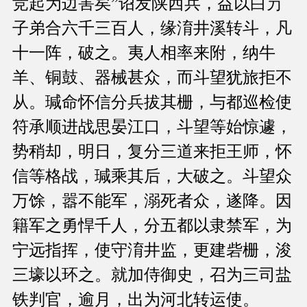
竞起为边害矣”诏发陕西兵，益以白芀
子弟合六千三百人，缘淯井溪转斗，凡
十一阵，破之。夷人相率来附，纳牛
羊、铜鼓、器械甚众，而斗望犹旅拒不
从。瑊命怀信分兵拔其栅，与都巡检使
符承顺进战思晏江口，斗望等始惊遽，
势稍却，明日，复分三道来拒王师，怀
信等格战，瑊乘其后，大破之。斗望众
万馀，嚣不能军，溺死者众，遂降。因
籍军之勇悍千人，分五都以隶禁军，为
宁远指挥，使守淯井监，更建砦栅，浚
三壕以环之。就加侍御史，召为三司盐
铁判官，逾月，出为河北转运使。