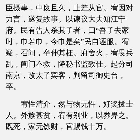
臣摄事，中废且久，止差从官。宥因对
力言，遂复故事。以谏议大夫知江宁
府。民有告人杀其子者，曰“吾子去家
时，巾若巾，今巾是矣”民自诬服。宥
疑，召问，卒伸其枉。府舍火，宥畏兵
乱，阖门不救，降秘书监致仕。起分司
南京，改太子宾客，判留司御史台，
卒。
宥性清介，然与物无忤，好奖拔士
人。外族甚贫，宥有别业，以券畀之。
既死，家无馀财，官赐钱十万。