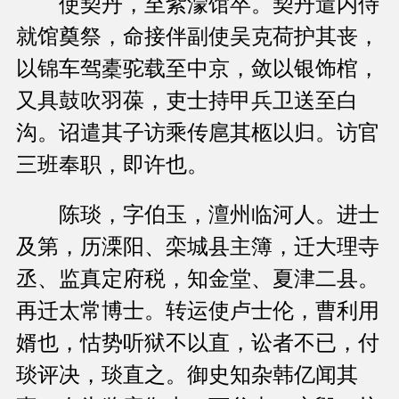
使契丹，至紫濛馆卒。契丹遣内侍
就馆奠祭，命接伴副使吴克荷护其丧，
以锦车驾橐驼载至中京，敛以银饰棺，
又具鼓吹羽葆，吏士持甲兵卫送至白
沟。诏遣其子访乘传扈其柩以归。访官
三班奉职，即许也。
陈琰，字伯玉，澶州临河人。进士
及第，历溧阳、栾城县主簿，迁大理寺
丞、监真定府税，知金堂、夏津二县。
再迁太常博士。转运使卢士伦，曹利用
婿也，怙势听狱不以直，讼者不已，付
琰评决，琰直之。御史知杂韩亿闻其