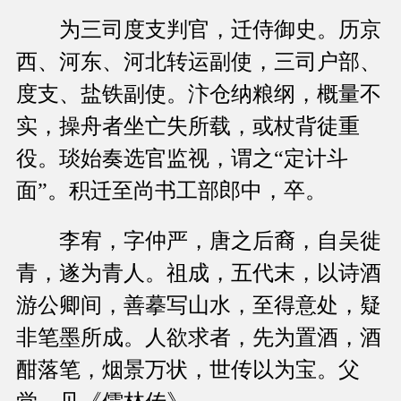
为三司度支判官，迁侍御史。历京
西、河东、河北转运副使，三司户部、
度支、盐铁副使。汴仓纳粮纲，概量不
实，操舟者坐亡失所载，或杖背徒重
役。琰始奏选官监视，谓之“定计斗
面”。积迁至尚书工部郎中，卒。
李宥，字仲严，唐之后裔，自吴徙
青，遂为青人。祖成，五代末，以诗酒
游公卿间，善摹写山水，至得意处，疑
非笔墨所成。人欲求者，先为置酒，酒
酣落笔，烟景万状，世传以为宝。父