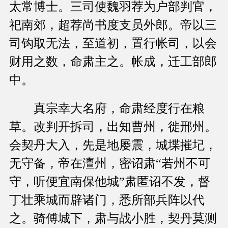
太常博士。三司使魏羽荐为户部判官，
祀南郊，超荐尚书度支员外郎。帝以三
司钩取无法，至道初，置行帐司，以会
财用之数，命肃主之。帐成，迁工部郎
中。
真宗幸大名府，命肃经度行在粮
草。改判开拆司，出知曹州，徙邢州。
会契丹大入，先是地屡震，城堞摧圮，
无守备，帝在澶州，密诏肃“若州不可
守，听便宜南保他城”肃匿诏不发，督
丁壮乘城而辟诸门，悉所部兵阵以代
之。骑傅城下，肃与战小胜，契丹莫测