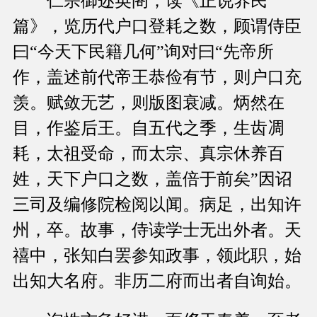
仁宗御迩英阁，读《正说养民
篇》，览历代户口登耗之数，顾谓侍臣
曰“今天下民籍几何”询对曰“先帝所
作，盖述前代帝王恭俭有节，则户口充
羡。赋敛无艺，则版图衰减。炳然在
目，作鉴后王。自五代之季，生齿凋
耗，太祖受命，而太宗、真宗休养百
姓，天下户口之数，盖倍于前矣”因诏
三司及编修院检阅以闻。病足，出知许
州，卒。故事，侍读学士无出外者。天
禧中，张知白罢参知政事，领此职，始
出知大名府。非历二府而出者自询始。