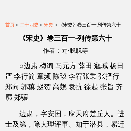
首页
››
二十四史
››
宋史
›› 《宋史》卷三百一·列传第六十
《宋史》卷三百一·列传第六十
作者：元·脱脱等
○边肃 梅询 马元方 薛田 寇瑊 杨日
严 李行简 章频 陈琰 李宥张秉 张择行
郑向 郭稹 赵贺 高觌 袁抗 徐起 张旨 齐
廓 郑骧
边肃，字安国，应天府楚丘人。进
士及第，除大理评事、知于潜县，累迁