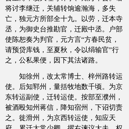
将讨李继迁，关辅转饷逾瀚海，多失
亡，独元方所部全十九。以劳，迁本寺
丞，为御史台推勘官，迁殿中丞。户部
使陈恕奏为判官，元方言“方春民贫，
请预贷库钱，至夏秋，令以绢输官”行
之，公私果便，因下其法诸路。
知徐州，改太常博士、梓州路转运
使。后知郓州，量括牧地数千顷。为京
东转运副使，迁转运使。按部至濮州，
被酒殴知州蒋信，降知宿州，下诏切责
之。徙滑州，为京西转运使，知应天
府，累迁太常少卿。擢右谏议大夫、权