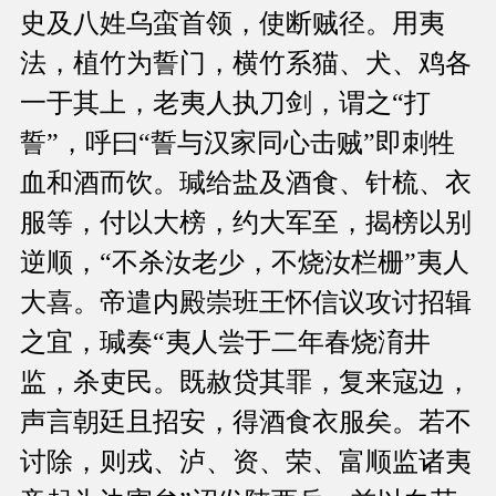
史及八姓乌蛮首领，使断贼径。用夷
法，植竹为誓门，横竹系猫、犬、鸡各
一于其上，老夷人执刀剑，谓之“打
誓”，呼曰“誓与汉家同心击贼”即刺牲
血和酒而饮。瑊给盐及酒食、针梳、衣
服等，付以大榜，约大军至，揭榜以别
逆顺，“不杀汝老少，不烧汝栏栅”夷人
大喜。帝遣内殿崇班王怀信议攻讨招辑
之宜，瑊奏“夷人尝于二年春烧淯井
监，杀吏民。既赦贷其罪，复来寇边，
声言朝廷且招安，得酒食衣服矣。若不
讨除，则戎、泸、资、荣、富顺监诸夷