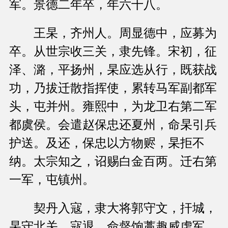
军。景德二年卒，年六十八。
王杲，齐州人。周显德中，应募为
卒。从世宗收三关，隶先锋。宋初，征
泽、潞，平扬州，杲应选从行，既获战
功，乃拔迁散指挥使，累转马军副都军
头，屯并州。雍熙中，为龙卫右第二军
都虞侯。会遣赵保忠还夏州，命杲引兵
护送。及还，保忠以方物赆，杲拒不
纳。太宗知之，诏赐白金百两。迁右第
一军，屯镇州。
契丹入寇，隶大将郭守文，扞城，
杲守北关。寇退，命督饷藁趣威虏军。