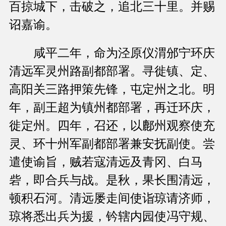
百掠城下，击破之，追北三十里。并赐
诏嘉谕。
咸平二年，命为泾原仪渭邠宁环庆
清远军灵州路副都部署。寻徙镇、定、
高阳关三路押策先锋，屯定州之北。明
年，副王超为镇州都部署，再迁环庆，
徙定州。四年，召还，以鄜州观察使充
灵、环十州军副都部署兼安抚副使。尝
遣使谕旨，贼若寇清远及青冈、白马
砦，即合兵与战。是秋，果长围清远，
顿积石河。清远屡走间使诣琼请济师，
琼将悉出兵为援，钤辖内园使冯守规、