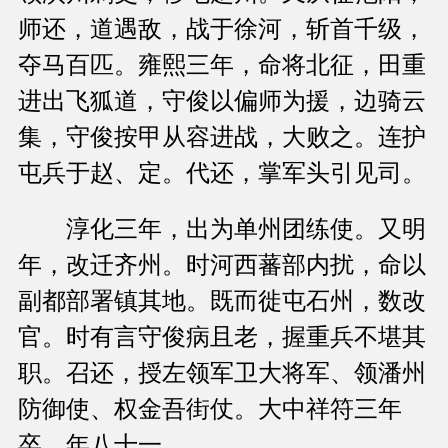
师还，道遇敌，战于徐河，斩首千级，
夺马百匹。雍熙三年，命将北征，田重
进出飞狐道，守俊以偏师为援，边骑云
集，守俊按甲从容进战，大败之。连护
屯兵于赵、定。代还，掌军头引见司。
淳化三年，出为单州团练使。又明
年，改迁齐州。时河西蕃部内扰，命以
副都部署镇其地。既而徙屯石州，数改
官。时有言守俊病且老，握重兵不堪其
职。召还，授左领军卫大将军、领潘州
防御使、权金吾街仗。大中祥符三年
卒，年八十一。