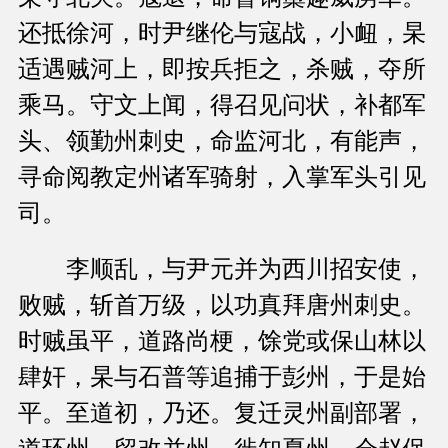
还抵徐河，时尹继伦与寇战，小衄，杲
适遇贼河上，即按兵拒之，杀贼，夺所
乘马。守文上闻，得召见问状，补都军
头、领勤州刺史，命监河北，有能声，
寻命阅教定州诸军骑射，入掌军头引见
司。
李顺乱，与尹元并为西川招安使，
败贼，斩首万级，以功真拜唐州刺史。
时贼虽平，道路尚梗，馀党或保山林以
肆奸，杲与石普等追捕于彭州，于是始
平。至道初，乃还。复迁灵州副部署，