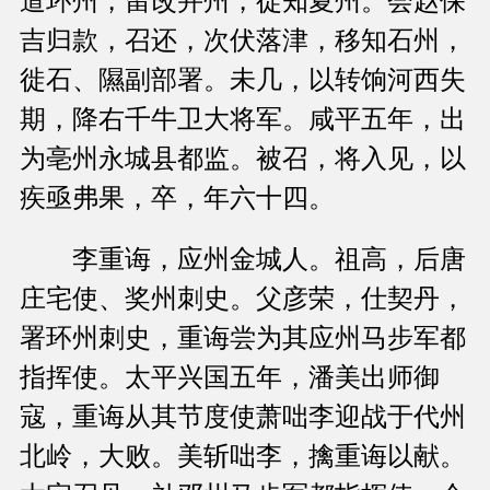
道环州，留改并州，徙知夏州。会赵保
吉归款，召还，次伏落津，移知石州，
徙石、隰副部署。未几，以转饷河西失
期，降右千牛卫大将军。咸平五年，出
为亳州永城县都监。被召，将入见，以
疾亟弗果，卒，年六十四。
李重诲，应州金城人。祖高，后唐
庄宅使、奖州刺史。父彦荣，仕契丹，
署环州刺史，重诲尝为其应州马步军都
指挥使。太平兴国五年，潘美出师御
寇，重诲从其节度使萧咄李迎战于代州
北岭，大败。美斩咄李，擒重诲以献。