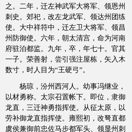
之。二年，迁左神武军大将军、领恩州
刺史。郊祀，改左龙武军、领达州团练
使。大中祥符中，迁左卫大将军、领昌
州防御使。六年，朝太清宫，命为河南
府驻泊都监。九年，卒，年七十。官其
一子。荣善射，尝引强注屋栋，矢入木
数寸，时人目为“王硬弓”。
杨琼，汾州西河人。幼事冯继业，
以材勇称。太宗召置帐下。即位，隶御
龙直，三迁神勇指挥使。从征太原，以
劳补御龙直指挥使。雍熙初，改弩直都
虞侯兼御前忠佐马步都军头、领显州刺