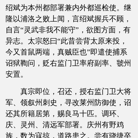
绍斌为本州都部署兼内外都巡检使。继
隆以浦洛之败上闻，言绍斌握兵不顾，
自言“灵武非我不能守”，欲图方面，有
异志。太宗怒曰“此昔尝背太原来投，
今又首鼠两端，真贼臣也”即遣使捕系
诏狱鞫问，贬右监门卫率府副率、虢州
安置。
真宗即位，召还，授右监门卫大将
军、领叙州刺史，寻改莱州防御使，诏
还其所籍居第，赐良马十匹。调环、
庆、灵州、清远军部署。庆州有野鸡
族，数为寇掠，道路患之。尝有骁捷卒