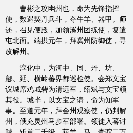
曹彬之攻幽州也，命为先锋指挥
使，数遇契丹兵斗，夺牛羊、器甲。师
还，召见便殿，加领溪州团练使，复遣
屯北面。端拱元年，拜冀州防御使，寻
改解州。
淳化中，为河中、同、丹、坊、
鄜、延、横岭蕃界都巡检使。会郑文宝
议城席鸡城砦为清远军，绍斌与文宝领
其役。城毕，以文宝之请，命为知军
事。至道元年，拜会州观察使，仍判解
州，俄充灵州马步军部署。领徒入蕃讨
贼，斩首二千级，获羊、马、橐驼二万