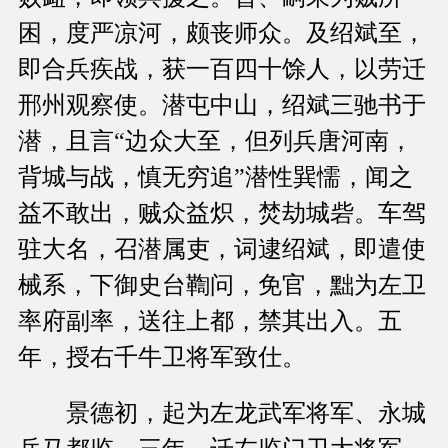
困，度严凉河，颇丧师众。及绍斌至，
即合兵疾战，获一百四十馀人，以劳迁
邢州观察使。潜屯中山，绍斌三驰书于
潜，且言“边众大至，但列兵唐河南，
背城与战，慎无穷追”潜性巽懦，闻之
益不敢出，贼众益炽，焚劫城砦。车驾
驻大名，召潜属吏，词逮绍斌，即遣使
械系，下御史台鞫问，免官，黜为左卫
率府副率，送往上都，禁其出入。五
年，授右千牛卫将军致仕。
景德初，起为左龙武军将军、永城