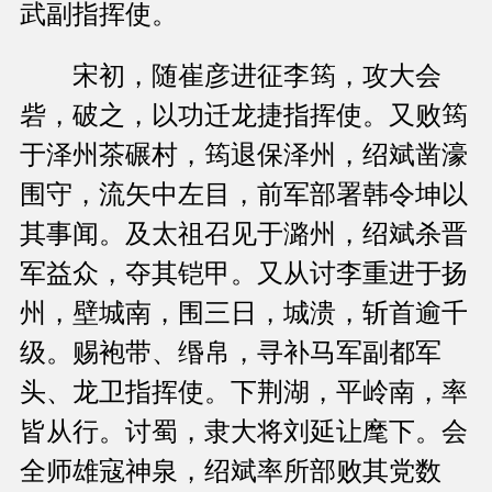
武副指挥使。
宋初，随崔彦进征李筠，攻大会
砦，破之，以功迁龙捷指挥使。又败筠
于泽州茶碾村，筠退保泽州，绍斌凿濠
围守，流矢中左目，前军部署韩令坤以
其事闻。及太祖召见于潞州，绍斌杀晋
军益众，夺其铠甲。又从讨李重进于扬
州，壁城南，围三日，城溃，斩首逾千
级。赐袍带、缗帛，寻补马军副都军
头、龙卫指挥使。下荆湖，平岭南，率
皆从行。讨蜀，隶大将刘延让麾下。会
全师雄寇神泉，绍斌率所部败其党数