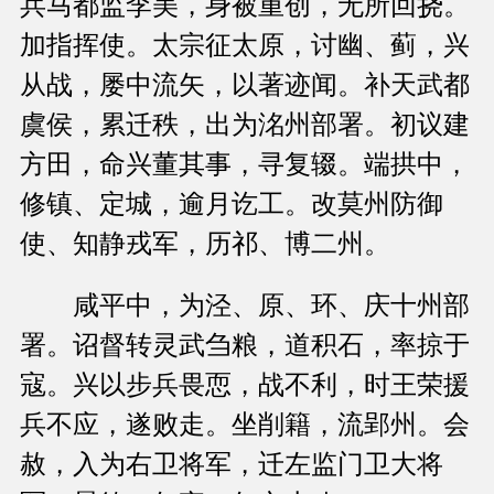
兵马都监李美，身被重创，无所回挠。
加指挥使。太宗征太原，讨幽、蓟，兴
从战，屡中流矢，以著迹闻。补天武都
虞侯，累迁秩，出为洺州部署。初议建
方田，命兴董其事，寻复辍。端拱中，
修镇、定城，逾月讫工。改莫州防御
使、知静戎军，历祁、博二州。
咸平中，为泾、原、环、庆十州部
署。诏督转灵武刍粮，道积石，率掠于
寇。兴以步兵畏恧，战不利，时王荣援
兵不应，遂败走。坐削籍，流郢州。会
赦，入为右卫将军，迁左监门卫大将