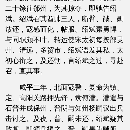
二十馀往邠州，为其掠夺，即驰告绍
斌。绍斌召其酋帅三人，断臂、馘、劓
放还，寇感而化，帖服。绍斌素勇悍，
与同职颇不叶。转运使宋太初每按部灵
州、清远，多贸市，绍斌语发其私，太
初心衔之，及还朝，言绍斌之过，寻赴
召，直其事。
咸平二年，北面寇警，复命为镇、
定、高阳关路押先锋，隶傅潜。潜遣与
石普并戍保州，普阴与知州杨嗣议出兵
击讨之。及夜，普、嗣未还，绍斌疑其
败衄，即领兵援之。普、嗣果为贼所