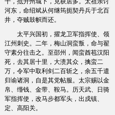
千，抵升州城下，克获居多。太祖亲讨
河东，命绍斌从何继筠扼契丹兵于北百
井，夺贼鼓帜而还。
太平兴国初，擢龙卫军指挥使、领
江州刺史。二年，梅山洞蛮叛，命与翟
守素分往击之。至邵州，闻蛮酋苞汉阳
死，去其居十里，大溃其众，擒蛮二
万，令军中取利剑二百斩之，余五千遣
归谕诸洞，自是其党帖服。太宗赐以金
帛、缗钱、金带、鞍马。历天武、日骑
军指挥使，改马步都军头，出戍镇、
定、高阳关。