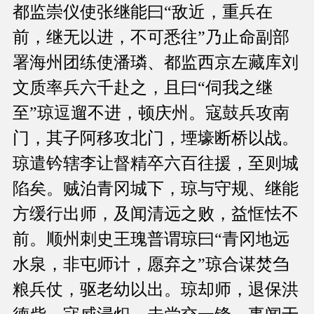
都监崇仪使张继能曰“敌近，重兵在
前，继无以进，不可悉往”乃止命副部
署海州团练使潘璘、都监西京左藏库刘
文质率兵六千赴之，且曰“伺我之继
至”琼逗遛不进，顿庆州。寇鼓兵攻南
门，其子阿移攻北门，堙壕断桥以战。
琼遣钤辖李让督精卒六百往援，至则城
陷矣。贼泊青冈城下，琼与守规、继能
方缓行出师，及闻清远之败，益恇怯不
前。顺州刺史王瑰普谓琼曰“青冈地远
水泉，非屯师计，愿弃之”琼合谋焚刍
粮兵仗，驱老幼以出。琼却师，退保洪