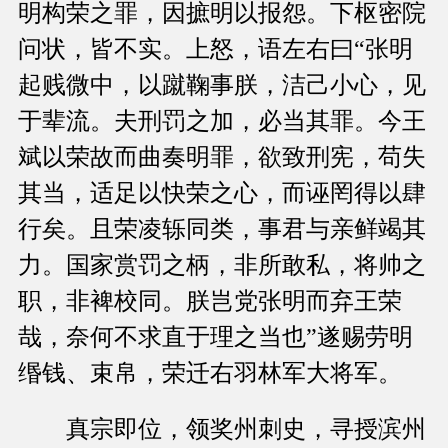
明构荣之罪，因摭明以报怨。下枢密院
问状，皆不实。上怒，语左右曰“张明
起贱微中，以蹴鞠事朕，洁己小心，见
于辈流。夫刑罚之加，必当其罪。今王
斌以荣故而曲奏明罪，欲致刑宪，苟失
其当，适足以快荣之心，而诬罔得以肆
行矣。且荣凌轹同类，事君与亲鲜竭其
力。国家赏罚之柄，非所敢私，将帅之
职，非裨校同。朕岂党张明而弃王荣
哉，奈何不求直于理之当也”遂赐劳明
缗钱、束帛，荣迁右羽林军大将军。
真宗即位，领奖州刺史，寻授滨州