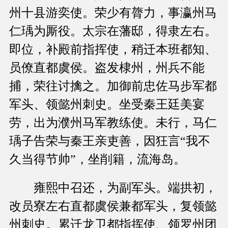
州十县游奕使。荣少有膂力，事瀛州马
仁瑀为厮役。太宗在藩邸，得隶左右。
即位，补殿前指挥使，稍迁本班都知、
员僚直都虞侯。盗发棣州，州兵不能
捕，荣往讨擒之。加御前忠佐马步军都
军头、领懿州刺史。坐受秦王廷美宴
劳，出为濮州马军教练使。未行，马仁
瑀子告荣与秦王亲吏善，因狂言“我不
久当得节帅”，坐削籍，流海岛。
雍熙中召还，为副军头。端拱初，
改员寮左右直都虞侯兼都军头，复领懿
州刺史。累迁龙卫都指挥使、领罗州团