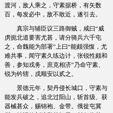
渡河，敌人乘之，守素据桥，有矢数
百，每发必中，敌不敢近，遂引去。
真宗与辅臣议三路御贼，咸曰“威
虏扼北道要害尤甚，请分骑兵六千屯
之，命魏能为部署”上曰“能颇强愎，尤
难共事，闻守素久练边计，张锐性颇和
善，参知戎务，庶克相济”乃命守素、
锐为钤辖，戍顺安以贰之。
景德元年，契丹侵长城口，守素与
能发兵破之，追北过阳山，斩首级、获
器械甚众，赐锦袍、金带。俄徙屯冀