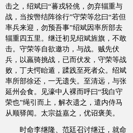
击之，绍斌曰“蕃戎轻佻，勿弃辎重与
战，当按辔结阵徐行”守荣等忿曰“若但
率兵来迎，勿预吾事”绍斌因率所部去
辎重四五里。继迁初见绍斌旌旗，不敢
击。守荣等自欲邀功，与战。贼先伏
兵，以羸骑挑战，已而伏发，守荣等战
败，丁夫愕眙遁，蹂践至死者众。绍斌
率所部徐还，一无遗失。至清远，与张
延州会食。见濠中人裸而呼曰“我白守
荣也”绳引而上，解衣遗之，遣内侍马
从顺驿闻。太宗益嘉之，优诏褒美。
时命李继隆、范廷召讨继迁，就命