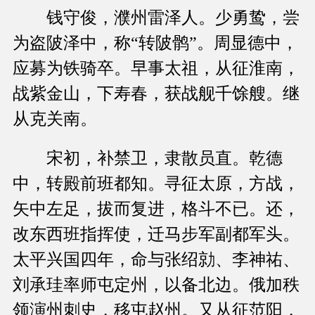
钱守俊，濮州雷泽人。少勇鸷，尝
为盗陂泽中，称“转陂鹘”。周显德中，
应募为铁骑卒。早事太祖，从征淮南，
战紫金山，下寿春，获战舰千馀艘。继
从克关南。
宋初，补禁卫，隶散员直。乾德
中，转殿前班都知。寻征太原，方战，
矢中左足，拔而复进，格斗不已。还，
改东西班指挥使，迁马步军副都军头。
太平兴国四年，命与张绍勍、李神祐、
刘承珪率师屯定州，以备北边。俄加秩
领演州刺史，移屯赵州。又从征范阳，