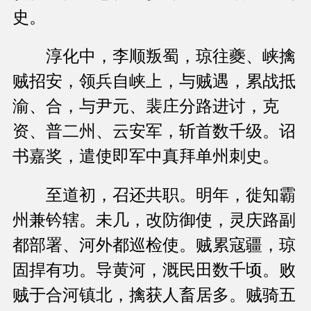
史。
淳化中，李顺叛蜀，琼往夔、峡擒
贼招安，领兵自峡上，与贼遇，累战抵
渝、合，与尹元、裴庄分路进讨，克
资、普二州、云安军，斩首数千级。诏
书嘉奖，遣使即军中真拜单州刺史。
至道初，召还共职。明年，徙知霸
州兼钤辖。未几，改防御使，灵庆路副
都部署、河外都巡检使。贼累寇疆，琼
固捍有功。导黄河，溉民田数千顷。败
贼于合河镇北，擒获人畜居多。贼骑五