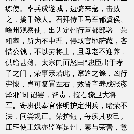
练使。率兵戍遂城，边骑来寇，击败
之，擒千馀人。召拜侍卫马军都虞侯、
峰州观察使，出为定州行营都部署。荣
粗率，所为不中理，侵取官地莳蔬，吝
惜公钱，不以劳将士，且母老不迎养，
供给甚薄。太宗闻而怒曰“忠臣出于孝
子之门，荣事亲若此，窜逐之馀，凶行
弗悛，岂可复置左右，效晋帝养成张彦
泽邪”即诏罢，督责，授右骁卫大将
军。寄班供奉官张明护定州兵，睹荣不
法，间尝规正。荣护短，每疾其攻己。
庄宅使王斌亦监军是州，素与荣善，意