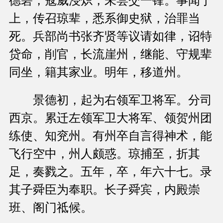
德砦，寇威浸炽，未尝交一锋。事闻于
上，传召琼辈，悉系御史狱，治罪当
死。兵部尚书张齐贤等议请如律，诏特
贷命，削官，长流崖州，继能、守规辈
同坐，籍其家业。明年，移道州。
景德初，起为右领军卫将军。分司
西京。累迁左领军卫大将军、领贺州团
练使、知兖州。有州卒自言得神术，能
飞行空中，州人颇惑。琼捕至，折其
足，奏戮之。五年，卒，年六十七。录
其子舜臣为奉职。长子舜宾，内殿崇
班、阁门祗候。