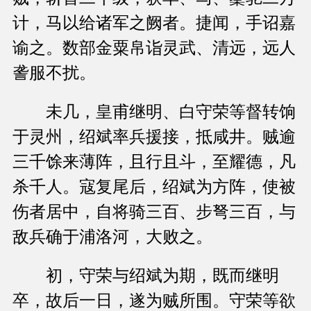
计，马以给诸军之阙者。捷闻，手诏嘉
谕之。数部金粟帛诣灵武、清远，远人
詟服不扰。
未几，皇甫继明、白守荣等督转饷
于灵州，绍斌率兵援接，抵咸井。贼逾
三千馀来薄阵，且行且斗，至耀德，凡
杀千人。寇复尾后，绍斌为方阵，使被
伤者居中，自将骑三百、步弩三百，与
敌兵确于浦洛河，大败之。
初，守荣与绍斌为期，既而继明
卒，故后一日，遂为贼所围。守荣等欲