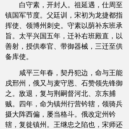
白守素，开封人。祖延遇，仕周至
镇国军节度。父廷训，宋初为龙捷都指
挥使、领博州刺史。守素以荫补东班承
旨。太平兴国五年，迁补右班殿直，以
善射，授供奉官、带御器械，三迁至供
备库使。
咸平三年春，契丹犯边，命与王能
戍邢州，俄又与麦守恩、石赞领先锋御
之。敌退，复与荆嗣督河北、京东捕
贼。四年，命为镇州行营钤辖，领骑兵
摄大阵西偏，屡当格斗。俄改定州钤
辖，复徙镇州。王继忠之陷也，宋师还