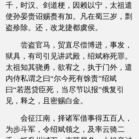
千，时汉、剑道梗，因赖以宁，太祖遣
使孙晏赍诏赐赉有加。凡在蜀三岁，剽
盗殄除。还，改龙捷都虞侯。
尝盗官马，贸直尽偿博进，事发，
狱具，有司引见讲武殿，绍斌称死罪。
太祖知其骁勇，欲宥之，执于门外，遣
内侍私谓之曰“尔今死有馀责”绍斌
曰“若恩贷臣死，当尽节以报”俄复引
见，释之，且密赐白金。
会征江南，择诸军借事得五百人，
为步斗军，令绍斌领之，及率云骑二