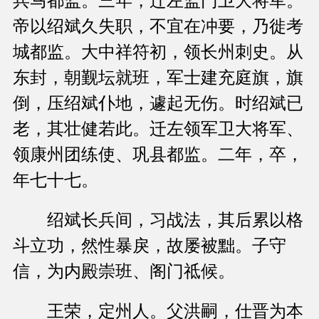
兵马都监。三年，迁左监门卫大将军。
帝以绍斌久失职，不宜在冲要，乃徙考
城都监。大中祥符初，领长州刺史。从
东封，朝觐坛就班，军士建充庭旗，旗
倒，压绍斌仆地，遽起无伤。时绍斌已
老，其壮健若此。迁左领军卫大将军、
领康州团练使、巩县都监。二年，卒，
年七十七。
绍斌长兵间，习战法，其后累以格
斗立功，然性暴戾，故屡被黜。子守
信，为内殿崇班、阁门祗候。
王荣，定州人。父洪嗣，仕晋为本