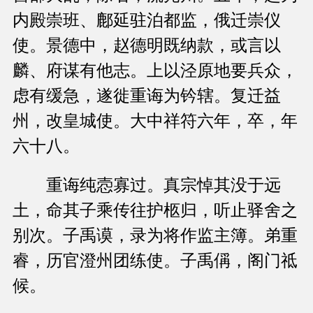
内殿崇班、鄜延驻泊都监，俄迁崇仪
使。景德中，赵德明既纳款，或言以
麟、府谋有他志。上以泾原地要兵众，
虑有缓急，遂徙重诲为钤辖。复迁益
州，改皇城使。大中祥符六年，卒，年
六十八。
重诲纯悫寡过。真宗悼其没于远
土，命其子乘传往护柩归，听止驿舍之
别次。子禹谟，录为将作监主簿。弟重
睿，历官澄州团练使。子禹偁，阁门祗
候。