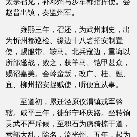
太宗召见，补邓州马步军都指挥使。会
赵普出镇，奏监州军。
雍熙三年，召还，为武州刺史，出
为忻州都巡检、缘边十八砦招安制置
使，赐服带、鞍马。北兵寇边，重诲以
所部邀战，败之，获羊马、铠甲甚众，
赐诏嘉美。会岭蛮叛，改广、桂、融、
宜、柳州招安捉贼使，听便宜从事。
至道初，累迁泾原仪渭镇戎军钤
辖。咸平三年，徙邠宁环庆路。坐转饷
灵武不严斥候，至积石为虏骑掠于道，
营部大乱，除名，流光州。五年，起为