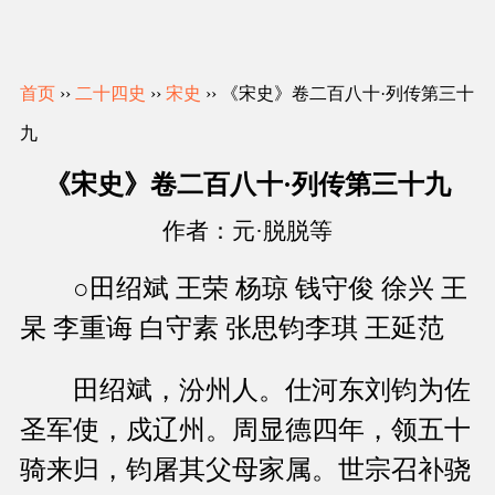
首页
››
二十四史
››
宋史
›› 《宋史》卷二百八十·列传第三十
九
《宋史》卷二百八十·列传第三十九
作者：元·脱脱等
○田绍斌 王荣 杨琼 钱守俊 徐兴 王
杲 李重诲 白守素 张思钧李琪 王延范
田绍斌，汾州人。仕河东刘钧为佐
圣军使，戍辽州。周显德四年，领五十
骑来归，钧屠其父母家属。世宗召补骁