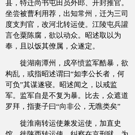
县，特迁尚书屯田员外郎、开封推官。
坐尝被曹利用荐，出知常州，迁为三司
度支判官，改河北转运使。江陵屯兵讙
言仓粟陈腐，欲以动众。昭述取以为
奉，且以饭其僚属，众遂定。
徙湖南潭州，戍卒愤监军酷暴，欲
构乱，或指昭述谓曰“如李公长者，何
可负”其谋遂寝。昭述闻之，以戒监
军。监军自是不复为暴。比去，众遮道
罗拜，指妻子曰“向非公，无噍类矣”
徙淮南转运使兼发运使，加直史
馆。徙陕西转运使，纠察在京刑狱，为