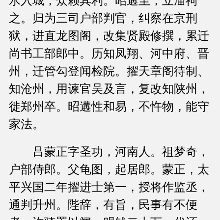
水入城，众赖其利。昭遘至，立庙祠
之。归为三司户部判官，纠察在京刑
狱，进直龙图阁，改集贤殿修撰，累迁
尚书工部郎中。历知凤翔、河中府、晋
州，迁管勾登闻检院。擢天章阁待制、
知沧州，用谏官吴及言，复改知陕州，
徙郑州卒。昭遘性和易，不忤物，能守
家法。
吕蒙正字圣功，河南人。祖梦奇，
户部侍郎。父龟图，起居郎。蒙正，太
平兴国二年擢进士第一，授将作监丞，
通判升州。陛辞，有旨，民事有不便