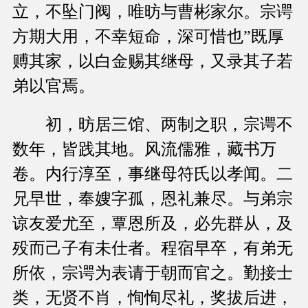
立，不坠门阀，唯昉与曹彬家尔。宗谔
方期大用，不幸短命，深可惜也”既厚
赙其家，以白金赐其继母，又录其子若
弟以官焉。
初，昉居三馆、两制之职，宗谔不
数年，皆践其地。风流儒雅，藏书万
卷。内行淳至，事继母符氏以孝闻。二
兄早世，奉嫂字孤，恩礼兼尽。与弟宗
谅友爱尤至，覃恩所及，必先群从，及
殁而己子有未仕者。程宿早卒，有弟无
所依，宗谔为表请于朝而官之。勤接士
类，无贤不肖，恂恂尽礼，奖拔后进，