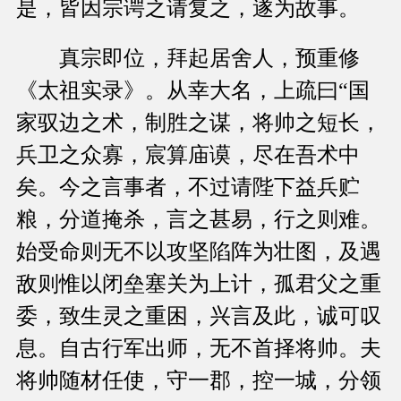
是，皆因宗谔之请复之，遂为故事。
真宗即位，拜起居舍人，预重修
《太祖实录》。从幸大名，上疏曰“国
家驭边之术，制胜之谋，将帅之短长，
兵卫之众寡，宸算庙谟，尽在吾术中
矣。今之言事者，不过请陛下益兵贮
粮，分道掩杀，言之甚易，行之则难。
始受命则无不以攻坚陷阵为壮图，及遇
敌则惟以闭垒塞关为上计，孤君父之重
委，致生灵之重困，兴言及此，诚可叹
息。自古行军出师，无不首择将帅。夫
将帅随材任使，守一郡，控一城，分领