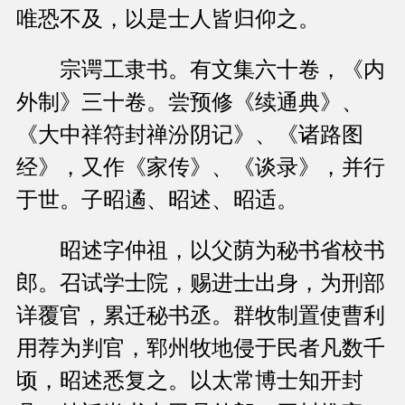
唯恐不及，以是士人皆归仰之。
宗谔工隶书。有文集六十卷，《内
外制》三十卷。尝预修《续通典》、
《大中祥符封禅汾阴记》、《诸路图
经》，又作《家传》、《谈录》，并行
于世。子昭遹、昭述、昭适。
昭述字仲祖，以父荫为秘书省校书
郎。召试学士院，赐进士出身，为刑部
详覆官，累迁秘书丞。群牧制置使曹利
用荐为判官，郓州牧地侵于民者凡数千
顷，昭述悉复之。以太常博士知开封