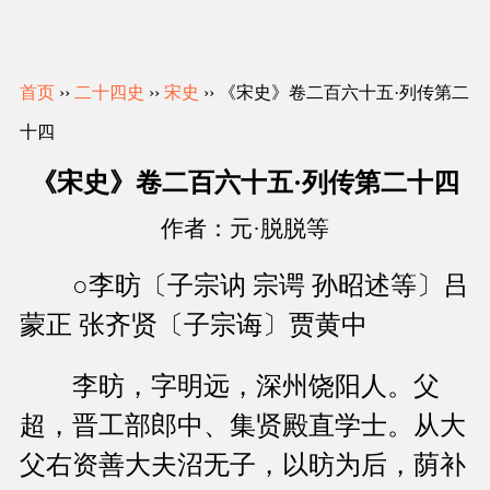
首页
››
二十四史
››
宋史
›› 《宋史》卷二百六十五·列传第二
十四
《宋史》卷二百六十五·列传第二十四
作者：元·脱脱等
○李昉〔子宗讷 宗谔 孙昭述等〕吕
蒙正 张齐贤〔子宗诲〕贾黄中
李昉，字明远，深州饶阳人。父
超，晋工部郎中、集贤殿直学士。从大
父右资善大夫沼无子，以昉为后，荫补