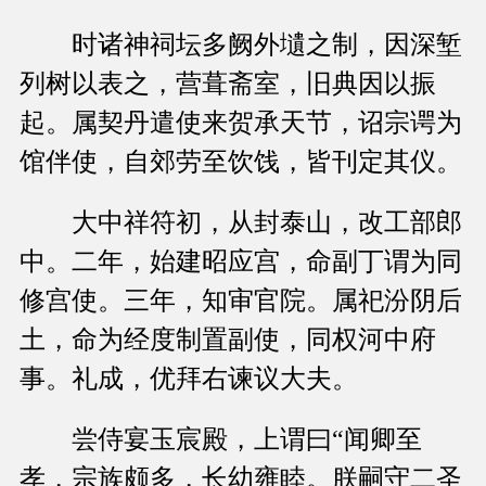
时诸神祠坛多阙外壝之制，因深堑
列树以表之，营葺斋室，旧典因以振
起。属契丹遣使来贺承天节，诏宗谔为
馆伴使，自郊劳至饮饯，皆刊定其仪。
大中祥符初，从封泰山，改工部郎
中。二年，始建昭应宫，命副丁谓为同
修宫使。三年，知审官院。属祀汾阴后
土，命为经度制置副使，同权河中府
事。礼成，优拜右谏议大夫。
尝侍宴玉宸殿，上谓曰“闻卿至
孝，宗族颇多，长幼雍睦。朕嗣守二圣