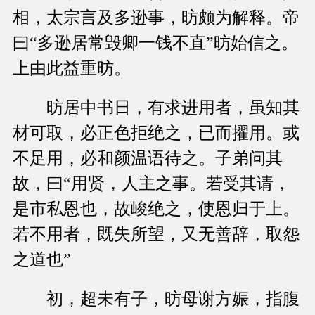
相，太宗言及多逊事，昉颇为解释。帝
曰“多逊居常毁卿一钱不直”昉始信之。
上由此益重昉。
昉居中书日，有求进用者，虽知其
材可取，必正色拒绝之，已而擢用。或
不足用，必和颜温语待之。子弟问其
故，曰“用贤，人主之事。若受其请，
是市私恩也，故峻绝之，使恩归于上。
若不用者，既失所望，又无善辞，取怨
之道也”
初，超未有子，昉母谢方娠，指腹