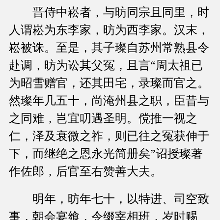
晋侍中崧者，与昉同宗且同里，时
人谓崧为东李家，昉为西李家。汉末，
崧被诛。至是，其子璨自苏州常熟县令
赴调，昉为讼其父冤，且言“周太祖已
为昭雪赠官，还其田宅，录璨而官之。
然璨年几五十，尚淹州县之职，臣昔与
之同难，岂宜叨遇圣明。傥推一视之
仁，泽及衰微之祚，则已往之冤获伸于
下，而继绝之恩永光简册矣”诏授璨著
作佐郎，后官至右赞善大夫。
明年，昉年七十，以特进、司空致
事，朝会宴飨，令缀宰相班，岁时赐