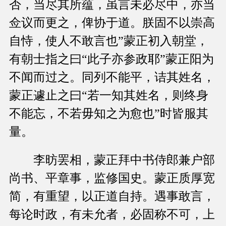
否，当尽其所蕴，虽言未必尽中，亦当
佥议而更之，俾协于道。朕固不以崇高
自恃，使人不敢言也”蒙正初入朝堂，
有朝士指之曰“此子亦参政耶”蒙正阳为
不闻而过之。同列不能平，诘其姓名，
蒙正遽止之曰“若一知其姓名，则终身
不能忘，不若毋知之为愈也”时皆服其
量。
李昉罢相，蒙正拜中书侍郎兼户部
尚书、平章事，监修国史。蒙正质厚宽
简，有重望，以正道自持。遇事敢言，
每论时政，有未允者，必固称不可，上