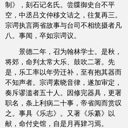
制》，刻石记名氏。尝牒御史台不平
空，中丞吕文仲移文诘之，往复再三。
宗谔执言两省故事与台司不相统摄者凡
八。事闻，卒如宗谔议。
景德二年，召为翰林学士。是秋，
将郊，命判太常大乐、鼓吹二署。先
是，乐工率以年劳迁补，至有抱其器而
不知声者。宗谔素晓音律，遂加审定，
奏斥谬滥者五十人。因修完器具，更署
职名，条上利病二十事，帝省阅而赏叹
之。事具《乐志》。又著《乐纂》以
献，命付史馆，自是月再肄习焉。