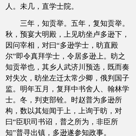
人。未几，直学士院。
三年，知贡举。五年，复知贡举。
秋，预宴大明殿，上见昉坐卢多逊下，
因问宰相，对曰“多逊学士，昉直殿
尔”即令真拜学士，令居多逊上。昉之
知贡举也，其乡人武济川预选，既而奏
对失次，昉坐左迁太常少卿，俄判国子
监。明年五月，复拜中书舍人、翰林学
士。冬，判吏部铨。时赵普为多逊所
构，数以其短闻于上，上询于昉，对
曰“臣职司书诏，普之所为，非臣所
知”普寻出镇，多逊遂参知政事。