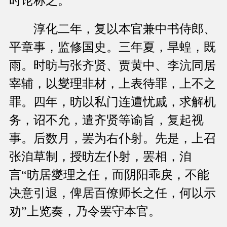
时论称之。
淳化二年，复以本官兼中书侍郎、
平章事，监修国史。三年夏，旱蝗，既
雨。时昉与张齐贤、贾黄中、李沆同居
宰辅，以燮理非材，上表待罪，上不之
罪。四年，昉以私门连遭忧戚，求解机
务，诏不允，遣齐贤等谕旨，复起视
事。后数月，罢为右仆射。先是，上召
张洎草制，授昉左仆射，罢相，洎
言“昉居燮理之任，而阴阳乖戾，不能
决意引退，俾居百僚师长之任，何以示
劝”上览奏，乃令罢守本官。