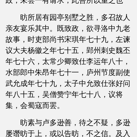
政，未尝一有请求，此吾所以重之也”
昉所居有园亭别墅之胜，多召故人
亲友宴乐其中。既致政，欲寻洛中九老
故事，时吏部尚书宋琪年七十九，左谏
议大夫杨徽之年七十五，郢州刺史魏丕
年七十六，太常少卿致仕李运年八十，
水部郎中朱昂年七十一，庐州节度副使
武允成年七十九，太子中允致仕张好问
年八十五，吴僧赞宁年七十八，议将
集，会蜀寇而罢。
昉素与卢多逊善，待之不疑，多逊
屡谮昉于上，或以告昉，不之信。及入