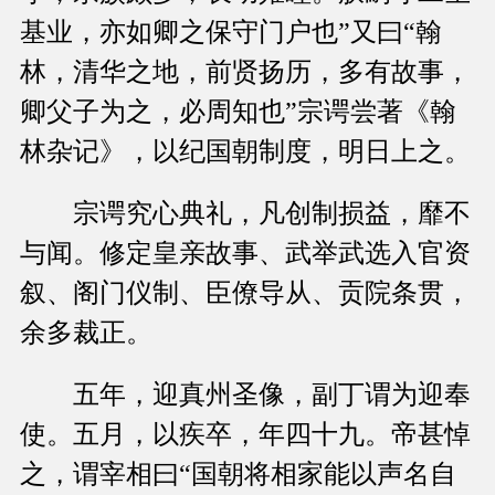
基业，亦如卿之保守门户也”又曰“翰
林，清华之地，前贤扬历，多有故事，
卿父子为之，必周知也”宗谔尝著《翰
林杂记》，以纪国朝制度，明日上之。
宗谔究心典礼，凡创制损益，靡不
与闻。修定皇亲故事、武举武选入官资
叙、阁门仪制、臣僚导从、贡院条贯，
余多裁正。
五年，迎真州圣像，副丁谓为迎奉
使。五月，以疾卒，年四十九。帝甚悼
之，谓宰相曰“国朝将相家能以声名自