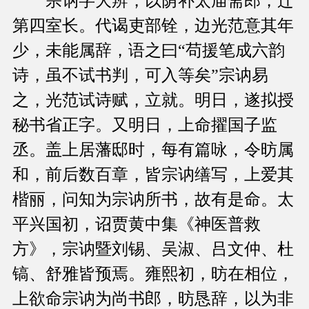
宗讷字大辨，以荫补太庙斋郎，迁
第四室长。代谒吏部铨，边光范意其年
少，未能属辞，语之曰“苟援笔成六韵
诗，虽不试书判，可入等矣”宗讷易
之，光范试诗赋，立就。明日，遂拟授
秘书省正字。又明日，上命擢国子监
丞。盖上居藩邸时，每有篇咏，令昉属
和，前后数百章，皆宗讷缮写，上爱其
楷丽，问知为宗讷所书，故有是命。太
平兴国初，诏贾黄中集《神医普救
方》，宗讷暨刘锡、吴淑、吕文仲、杜
镐、舒雅皆预焉。雍熙初，昉在相位，
上欲命宗讷为尚书郎，昉恳辞，以为非