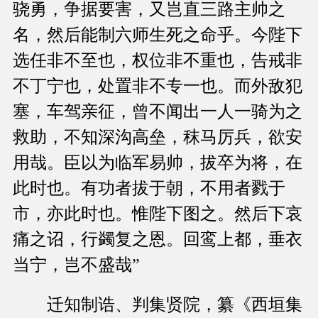
骁勇，争据要害，又岂直三路主帅之
名，然后能制六师生死之命乎。今陛下
选任非不至也，权位非不重也，告戒非
不丁宁也，处置非不专一也。而外敌犯
塞，车驾亲征，曾不闻出一人一骑为之
救助，不知深沟高垒，秣马厉兵，欲安
用哉。臣以为临军易帅，拔卒为将，在
此时也。有功者拔于朝，不用者戮于
市，亦此时也。惟陛下图之。然后下哀
痛之诏，行蠲复之恩。回鸾上都，垂衣
当宁，岂不盛哉”
迁知制诰、判集贤院，纂《西垣集