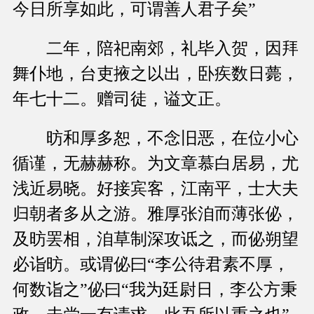
今日所享如此，可谓善人君子矣”
二年，陪祀南郊，礼毕入贺，因拜
舞仆地，台吏掖之以出，卧疾数日薨，
年七十二。赠司徒，谥文正。
昉和厚多恕，不念旧恶，在位小心
循谨，无赫赫称。为文章慕白居易，尤
浅近易晓。好接宾客，江南平，士大夫
归朝者多从之游。雅厚张洎而薄张佖，
及昉罢相，洎草制深攻诋之，而佖朔望
必诣昉。或谓佖曰“李公待君素不厚，
何数诣之”佖曰“我为廷尉日，李公方秉