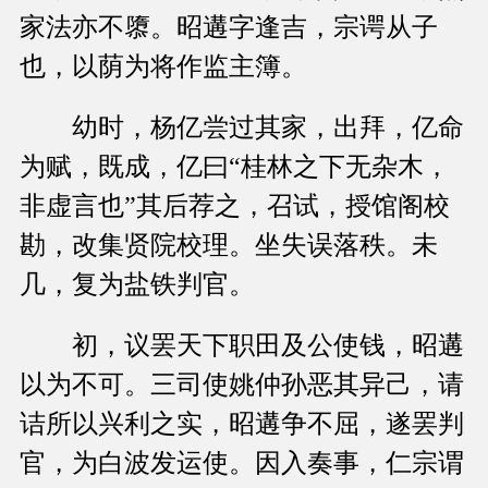
家法亦不隳。昭遘字逢吉，宗谔从子
也，以荫为将作监主簿。
幼时，杨亿尝过其家，出拜，亿命
为赋，既成，亿曰“桂林之下无杂木，
非虚言也”其后荐之，召试，授馆阁校
勘，改集贤院校理。坐失误落秩。未
几，复为盐铁判官。
初，议罢天下职田及公使钱，昭遘
以为不可。三司使姚仲孙恶其异己，请
诘所以兴利之实，昭遘争不屈，遂罢判
官，为白波发运使。因入奏事，仁宗谓