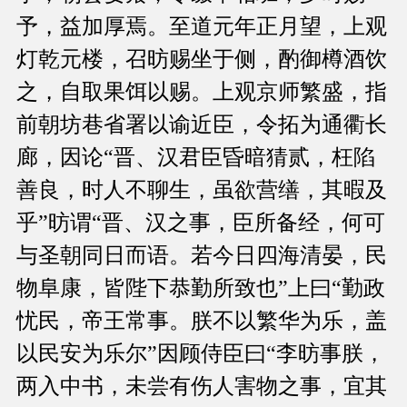
予，益加厚焉。至道元年正月望，上观
灯乾元楼，召昉赐坐于侧，酌御樽酒饮
之，自取果饵以赐。上观京师繁盛，指
前朝坊巷省署以谕近臣，令拓为通衢长
廊，因论“晋、汉君臣昏暗猜贰，枉陷
善良，时人不聊生，虽欲营缮，其暇及
乎”昉谓“晋、汉之事，臣所备经，何可
与圣朝同日而语。若今日四海清晏，民
物阜康，皆陛下恭勤所致也”上曰“勤政
忧民，帝王常事。朕不以繁华为乐，盖
以民安为乐尔”因顾侍臣曰“李昉事朕，
两入中书，未尝有伤人害物之事，宜其