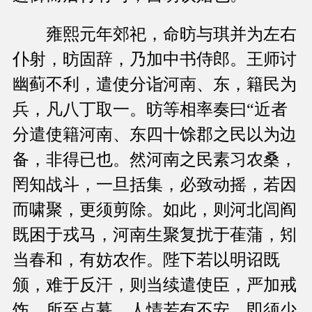
雍熙元年郊祀，命昉与琪并为左右
仆射，昉固辞，乃加中书侍郎。王师讨
幽蓟不利，遣使分诣河南、东，籍民为
兵，凡八丁取一。昉等相率奏曰“近者
分遣使籍河南、东四十馀郡之民以为边
备，非得已也。然河南之民素习农桑，
罔知战斗，一旦括集，必致动摇，若因
而啸聚，更须剪除。如此，则河北闾阎
既困于戎马，河南生聚复扰于萑蒲，矧
当春和，有妨农作。陛下若以明诏既
颁，难于反汗，则当续遣使臣，严加戒
饬，所至点募，人情若有不安，即须少