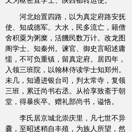
又为枢密直学士、陕西都转运使。
河北始置四路，以为真定府路安抚
使、知成德军。大水，民多流亡，籍僧
舍积粟为粥糜，活饑民数万计。改龙图
阁学士、知秦州。谏官、御史言昭述庸
懦，不可负重镇，留真定府。居四年，
入领三班院，以翰林侍读学士知郑州。
未几，知通进银台司，判太常寺，复领
三班，累迁尚书右丞。从祫享致斋于朝
堂，得暴疾卒。赠礼部尚书，谥恪。
李氏居京城北崇庆里，凡七世不异
爨，至昭述稍自丰殖，为族人所望，然