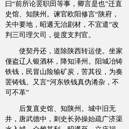
曰“前所论罢职田等事，卿言是也”迁直
史馆、知陕州。谏官欧阳修言“陕府，
关中要地，昭遘无治剧材，不宜遣”改
判三司理欠司，徙度支判官。
使契丹还，道除陕西转运使。坐家
僮盗辽人银酒杯，降知泽州。阳城冶铸
铁钱，民冒山险输矿炭，苦其役，为奏
罢铸钱。又言“河东铁钱真伪淆杂，不
可不革”
后复直史馆、知陕州。城中旧无
井，唐武德中，刺史长孙操始疏广济渠