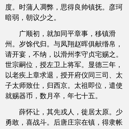
度。时蒲人凋弊，思得良帅镇抚。彦珂
暗弱，朝议少之。
广顺初，就加同平章事，移镇滑
州。岁馀代归。与凤翔赵晖俱献缗帛，
请开宴，不纳，以滑州李守贞宅赐之。
世宗嗣位，授左卫上将军。显德三年，
以老疾上章求退，授开府仪同三司、太
子太师致仕，归西京。太祖即位，遣使
就赐器币，数月卒，年七十五。
薛怀让，其先戎人，徙居太原。少
勇敢，喜战斗。后唐庄宗在镇，得隶帐