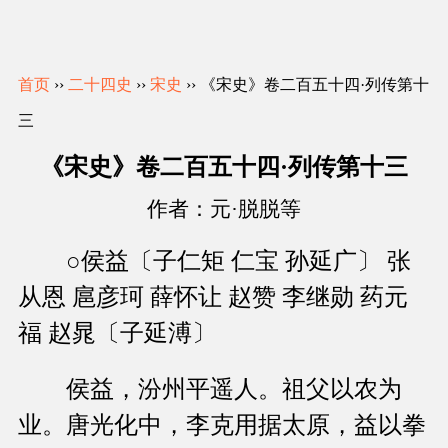
首页
››
二十四史
››
宋史
›› 《宋史》卷二百五十四·列传第十
三
《宋史》卷二百五十四·列传第十三
作者：元·脱脱等
○侯益〔子仁矩 仁宝 孙延广〕 张
从恩 扈彦珂 薛怀让 赵赞 李继勋 药元
福 赵晁〔子延溥〕
侯益，汾州平遥人。祖父以农为
业。唐光化中，李克用据太原，益以拳