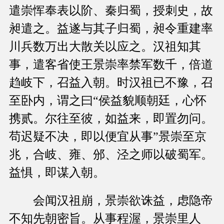
遣崇恽奉表以阶、秦归蜀，授刺史，故
昶遣之。益遂与其子归蜀，昶令重建率
川兵数万出大散关以应之。汉祖知其
事，遣客省使王景崇率禁军数千，倍道
趋岐下，召益入朝。时汉祖已不豫，召
至卧内，谓之曰“侯益貌顺朝廷，心怀
携贰。尔往至彼，如益来，即置勿问。
苟迟疑不决，即以便宜从事”景崇至京
兆，合岐、雍、邠、泾之师以破蜀军。
益惧，即谋入朝。
会闻汉祖崩，景崇欲诛益，虑隐帝
不知先朝密旨。从事程渥，景崇里人