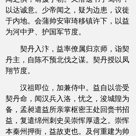
以达诚意。少帝闻之，疑为边患，议徙
于内地。会蒲帅安审琦移镇许下，以益
为河中尹、护国军节度。
契丹入汴，益率僚属归京师，诣契
丹主，自陈不预北伐之谋。契丹授以凤
翔节度。
汉祖即位，加兼侍中。益自以尝受
契丹命，闻汉兵入洛，忧之，浚城隍为
备，孟昶遣益所亲掌枢密王处回赍书招
益，复遣绵州刺史吴崇恽厚遗之。崇恽
本秦州押衙，益故吏也。及何重建为帅