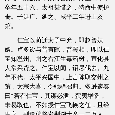
卒年五十六。太祖甚惜之，特命中使护
丧。子延广、延之、咸平二年进士及
第。
仁宝以荫迁太子中允，即赵普妹
婿。卢多逊与普有隙，普罢相，即以仁
宝知邕州。州之右江生毒药树，宣化县
人常采货之。仁宝以闻，诏尽伐去。九
年不代。太平兴国中，上言陈取交州之
策，太宗大喜，令驰驿召归。多逊遽奏
曰“若召仁宝，其谋必泄，蛮夷增备，
未易取也。不如授仁宝飞輓之任，且经
度之，别遣偏将发荆湖士卒一二万人，