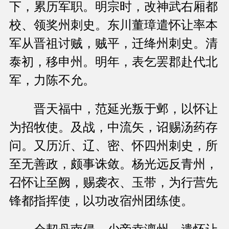
下，累历军职。明宗时，改神武右厢都
校、领奖州刺史。东川董璋遣怀让率本
军从晋祖讨贼，贼平，迁绛州刺史。清
泰初，移申州。明年，表乞罢郡赴代北
军，力陈不允。
晋天福中，范延光叛于邺，以怀让
为招牧使。及战，中流矢，诏赐汤药存
问。又历沂、辽、密、怀四州刺史，所
至无善政，颇事诛敛。杨光远反青州，
召怀让至阙，赐袭衣、玉带，为行营先
锋都指挥使，以功改宿州团练使。