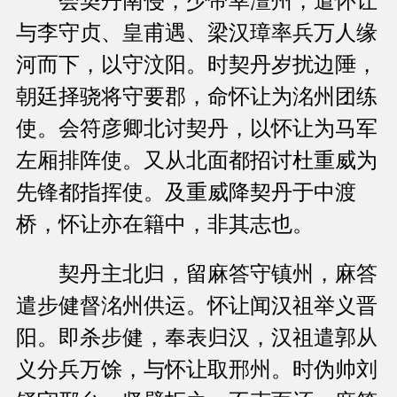
会契丹南侵，少帝幸澶州，遣怀让
与李守贞、皇甫遇、梁汉璋率兵万人缘
河而下，以守汶阳。时契丹岁扰边陲，
朝廷择骁将守要郡，命怀让为洺州团练
使。会符彦卿北讨契丹，以怀让为马军
左厢排阵使。又从北面都招讨杜重威为
先锋都指挥使。及重威降契丹于中渡
桥，怀让亦在籍中，非其志也。
契丹主北归，留麻答守镇州，麻答
遣步健督洺州供运。怀让闻汉祖举义晋
阳。即杀步健，奉表归汉，汉祖遣郭从
义分兵万馀，与怀让取邢州。时伪帅刘