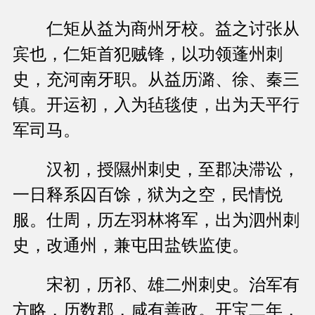
仁矩从益为商州牙校。益之讨张从
宾也，仁矩首犯贼锋，以功领蓬州刺
史，充河南牙职。从益历潞、徐、秦三
镇。开运初，入为毡毯使，出为天平行
军司马。
汉初，授隰州刺史，至郡决滞讼，
一日释系囚百馀，狱为之空，民情悦
服。仕周，历左羽林将军，出为泗州刺
史，改通州，兼屯田盐铁监使。
宋初，历祁、雄二州刺史。治军有
方略，历数郡，咸有善政。开宝二年，