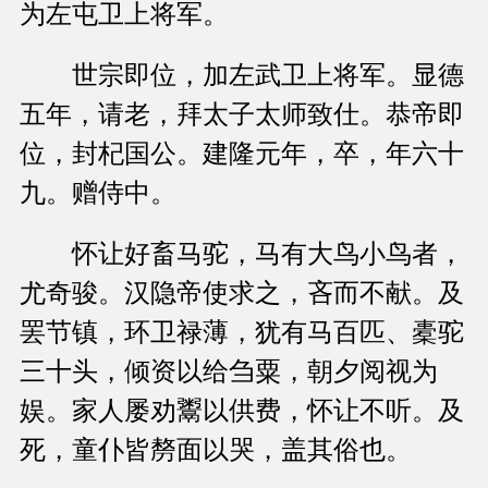
为左屯卫上将军。
世宗即位，加左武卫上将军。显德
五年，请老，拜太子太师致仕。恭帝即
位，封杞国公。建隆元年，卒，年六十
九。赠侍中。
怀让好畜马驼，马有大鸟小鸟者，
尤奇骏。汉隐帝使求之，吝而不献。及
罢节镇，环卫禄薄，犹有马百匹、橐驼
三十头，倾资以给刍粟，朝夕阅视为
娱。家人屡劝鬻以供费，怀让不听。及
死，童仆皆剺面以哭，盖其俗也。