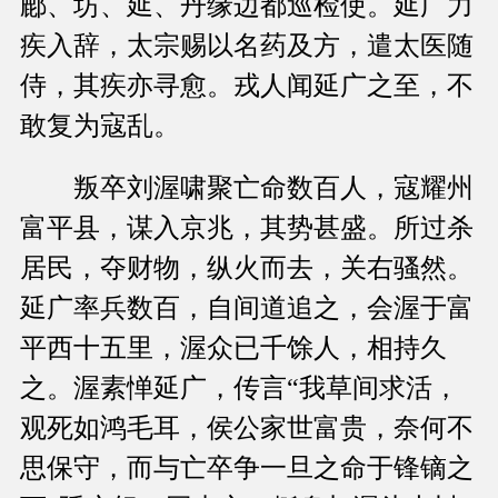
鄜、坊、延、丹缘边都巡检使。延广力
疾入辞，太宗赐以名药及方，遣太医随
侍，其疾亦寻愈。戎人闻延广之至，不
敢复为寇乱。
叛卒刘渥啸聚亡命数百人，寇耀州
富平县，谋入京兆，其势甚盛。所过杀
居民，夺财物，纵火而去，关右骚然。
延广率兵数百，自间道追之，会渥于富
平西十五里，渥众已千馀人，相持久
之。渥素惮延广，传言“我草间求活，
观死如鸿毛耳，侯公家世富贵，奈何不
思保守，而与亡卒争一旦之命于锋镝之