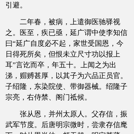
引避。
二年春，被病，上遣御医驰驿视
之。医至，疾已亟，延广谓中使李知信
曰“延广自度必不起，家世受国恩，今
日得死所矣，但恨未立尺寸功以报上
耳”言讫而卒，年五十。上闻之为出
涕，赗赙甚厚，以其子为六品正员官。
子绍隆，东染院使、带御器械。绍隆子
宗亮，右侍禁、阁门祗候。
张从恩，并州太原人。父存信，振
武军节度。后唐明宗微时，尝隶存信麾