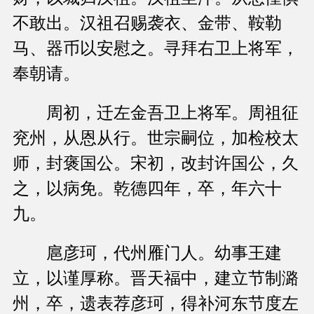
不敢出。汉祖召赐袭衣、金带、鞍勒
马、器币以安慰之。寻拜右卫上将军，
奉朝请。
周初，迁左金吾卫上将军。周祖征
兖州，从恩从行。世宗嗣位，加检校太
师，封褒国公。宋初，改封许国公，久
之，以病免。乾德四年，卒，年六十
九。
扈彦珂，代州雁门人。幼事王建
立，以谨厚称。晋天福中，建立节制潞
州，卒，遗表荐彦珂，得补河东节度左