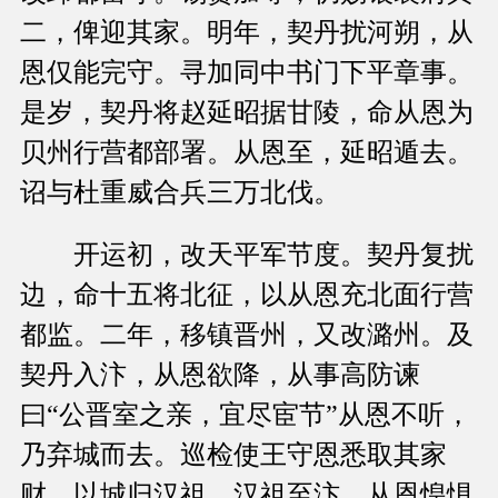
二，俾迎其家。明年，契丹扰河朔，从
恩仅能完守。寻加同中书门下平章事。
是岁，契丹将赵延昭据甘陵，命从恩为
贝州行营都部署。从恩至，延昭遁去。
诏与杜重威合兵三万北伐。
开运初，改天平军节度。契丹复扰
边，命十五将北征，以从恩充北面行营
都监。二年，移镇晋州，又改潞州。及
契丹入汴，从恩欲降，从事高防谏
曰“公晋室之亲，宜尽宦节”从恩不听，
乃弃城而去。巡检使王守恩悉取其家
财，以城归汉祖。汉祖至汴。从恩惶惧