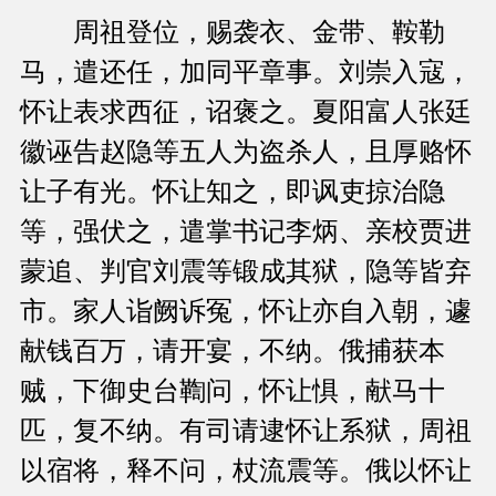
周祖登位，赐袭衣、金带、鞍勒
马，遣还任，加同平章事。刘崇入寇，
怀让表求西征，诏褒之。夏阳富人张廷
徽诬告赵隐等五人为盗杀人，且厚赂怀
让子有光。怀让知之，即讽吏掠治隐
等，强伏之，遣掌书记李炳、亲校贾进
蒙追、判官刘震等锻成其狱，隐等皆弃
市。家人诣阙诉冤，怀让亦自入朝，遽
献钱百万，请开宴，不纳。俄捕获本
贼，下御史台鞫问，怀让惧，献马十
匹，复不纳。有司请逮怀让系狱，周祖
以宿将，释不问，杖流震等。俄以怀让