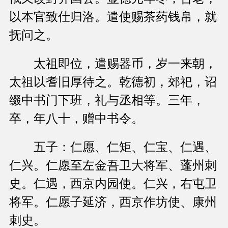
以本官致仕归洛。遣使赐茶药钱帛，就
抚问之。
太祖即位，遣赐器币，岁一来朝，
太祖以耆旧厚待之。乾德初，郊祀，诏
缀中书门下班，礼与丞相等。三年，
卒，年八十，赠中书令。
五子：仁愿、仁矩、仁宝、仁遇、
仁兴。仁愿至左金吾卫大将军、蓬州刺
史。仁遇，西京内园使。仁兴，右屯卫
将军。仁愿子延济，西京作坊使、康州
刺史。