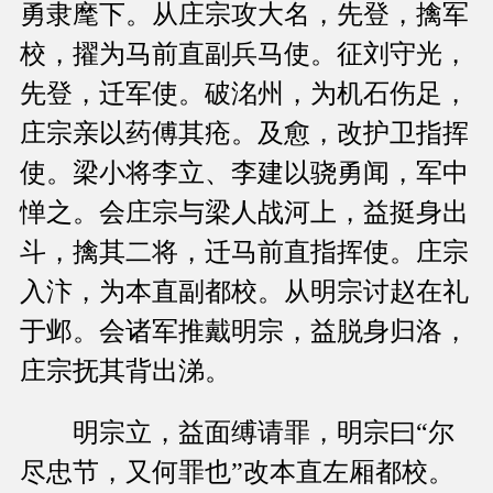
勇隶麾下。从庄宗攻大名，先登，擒军
校，擢为马前直副兵马使。征刘守光，
先登，迁军使。破洺州，为机石伤足，
庄宗亲以药傅其疮。及愈，改护卫指挥
使。梁小将李立、李建以骁勇闻，军中
惮之。会庄宗与梁人战河上，益挺身出
斗，擒其二将，迁马前直指挥使。庄宗
入汴，为本直副都校。从明宗讨赵在礼
于邺。会诸军推戴明宗，益脱身归洛，
庄宗抚其背出涕。
明宗立，益面缚请罪，明宗曰“尔
尽忠节，又何罪也”改本直左厢都校。