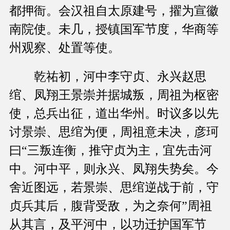
都押衙。会汉祖自太原建号，擢为宣徽
南院使。未几，授镇国军节度，华商等
州观察、处置等使。
乾祐初，河中李守贞、永兴赵思
绾、凤翔王景崇并据城叛，周祖为枢密
使，总兵出征，道出华州。时议多以先
讨景崇、思绾为便，周祖意未决，彦珂
曰“三叛连衡，推守贞为主，宜先击河
中。河中平，则永兴、凤翔失势矣。今
舍近图远，若景崇、思绾逆战于前，守
贞兵其后，腹背受敌，为之奈何”周祖
从其言，及平河中，以功迁护国军节