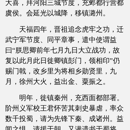
大喜，拜河阳三城节度，充邺都行营都
虞侯。会延光以城降，移镇潞州。
天福四年，晋祖追念虎牢之功，迁
武宁军节度、同平章事，遣中使谓益
曰“朕思卿前年七月九日大立战功，故
复以此月此日徙卿镇彭门，领相印”仍
赐门戟，改乡里为将相乡勋贤里，九
月，徐州大火，益出金、粟振之。
明年，徙镇秦州，充西面都部署。
阶州义军校王君怀苦其刺史暴虐，率众
数千投蜀，请为先锋下秦、成诸州。益
闻之惧，请援于朝。又潜遗书于蜀将，