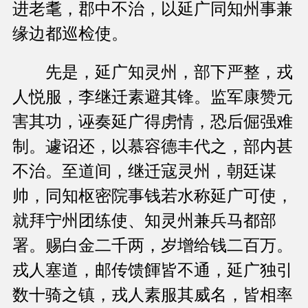
进老耄，郡中不治，以延广同知州事兼
缘边都巡检使。
先是，延广知灵州，部下严整，戎
人悦服，李继迁素避其锋。监军康赞元
害其功，诬奏延广得虏情，恐后倔强难
制。遽诏还，以慕容德丰代之，部内甚
不治。至道间，继迁寇灵州，朝廷谋
帅，同知枢密院事钱若水称延广可使，
就拜宁州团练使、知灵州兼兵马都部
署。赐白金二千两，岁增给钱二百万。
戎人塞道，邮传馈餫皆不通，延广独引
数十骑之镇，戎人素服其威名，皆相率