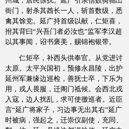
州城，居民惊扰。延广引亲信数骑驰出
衙门，射杀其酋长一人，斩首数级，悉
禽其馀党。延广持首级以献，仁矩喜，
拊其背曰“兴吾门者必汝也”监军李汉超
以其事闻，诏书褒美，赐锦袍银带。
仁矩卒，补西头供奉官。从党进讨
太原。太平兴国初，预修永昌陵，出护
延州军兼缘边巡检，善抚士卒，下乐为
用，戎人畏服，迁阁门祗候。会西北戎
入寇，边人扰乱，求可使徼巡者。近臣
言“延广将家子，习边事无出其右”延广
时被病，强起之，迁崇仪副使，充同、