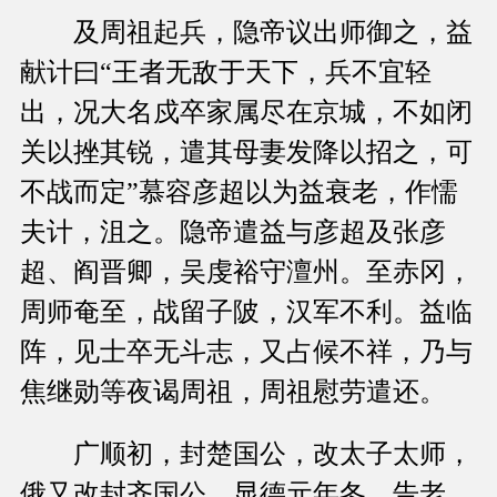
及周祖起兵，隐帝议出师御之，益
献计曰“王者无敌于天下，兵不宜轻
出，况大名戍卒家属尽在京城，不如闭
关以挫其锐，遣其母妻发降以招之，可
不战而定”慕容彦超以为益衰老，作懦
夫计，沮之。隐帝遣益与彦超及张彦
超、阎晋卿，吴虔裕守澶州。至赤冈，
周师奄至，战留子陂，汉军不利。益临
阵，见士卒无斗志，又占候不祥，乃与
焦继勋等夜谒周祖，周祖慰劳遣还。
广顺初，封楚国公，改太子太师，
俄又改封齐国公。显德元年冬，告老，