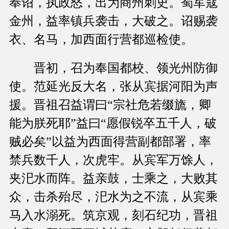
奉诏，执政怒，出为商州刺史。蜀军寇
金州，益率镇兵袭击，大破之。诏赐袭
衣、名马，加西面行营都巡检使。
晋初，召为奉国都校、领光州防御
使。范延光反大名，张从宾据河阳为声
援。晋祖召益谓曰“宗社危若缀旒，卿
能为朕死耶”益曰“愿假锐卒五千人，破
贼必矣”以益为西面得营副都部署，率
禁兵数千人，次虎牢。从宾军万馀人，
夹汜水而阵。益亲鼓，士乘之，大败其
众，击杀殆尽，汜水为之不流，从宾乘
马入水溺死。筑京观，刻石纪功，晋祖