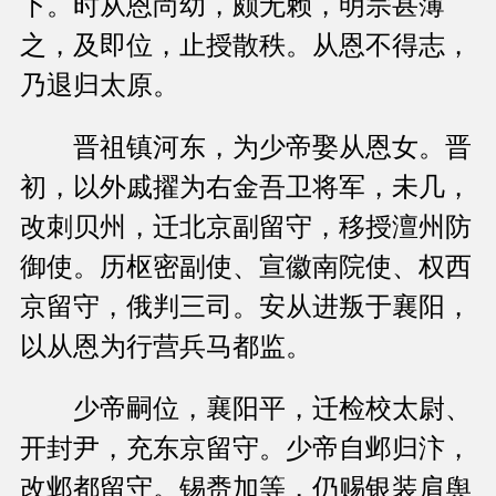
下。时从恩尚幼，颇无赖，明宗甚薄
之，及即位，止授散秩。从恩不得志，
乃退归太原。
晋祖镇河东，为少帝娶从恩女。晋
初，以外戚擢为右金吾卫将军，未几，
改刺贝州，迁北京副留守，移授澶州防
御使。历枢密副使、宣徽南院使、权西
京留守，俄判三司。安从进叛于襄阳，
以从恩为行营兵马都监。
少帝嗣位，襄阳平，迁检校太尉、
开封尹，充东京留守。少帝自邺归汴，
改邺都留守。锡赉加等，仍赐银装肩舆