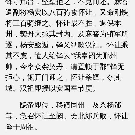
铎守邢台，坚壁拒之，不克而还。麻答
遣副将杨安以八百骑攻怀让，又命刚铁
将三百骑继之。怀让战不胜，退保本
州，契丹大掠其封内。及麻答为镇军所
逐，杨安亟遁，铎又纳款汉祖。怀让乘
其不虞，遣人绐铎云“我奉诏为邢州
帅，今率众袭契丹，请置顿于郡”铎无
拒心，辄开门迎之，怀让杀铎，夺其
城。汉祖即授以安国军节度。
隐帝即位，移镇同州。及杀杨邠
等，急召怀让至阙。会北郊兵败，怀让
降于周祖。