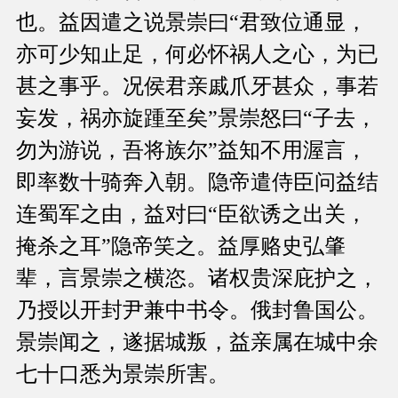
也。益因遣之说景崇曰“君致位通显，
亦可少知止足，何必怀祸人之心，为已
甚之事乎。况侯君亲戚爪牙甚众，事若
妄发，祸亦旋踵至矣”景崇怒曰“子去，
勿为游说，吾将族尔”益知不用渥言，
即率数十骑奔入朝。隐帝遣侍臣问益结
连蜀军之由，益对曰“臣欲诱之出关，
掩杀之耳”隐帝笑之。益厚赂史弘肇
辈，言景崇之横恣。诸权贵深庇护之，
乃授以开封尹兼中书令。俄封鲁国公。
景崇闻之，遂据城叛，益亲属在城中余
七十口悉为景崇所害。