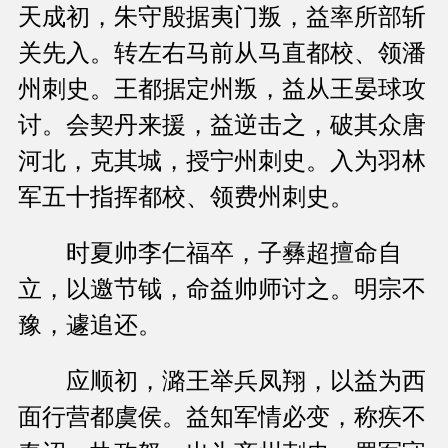
天成初，朱守殷据夷门叛，益率所部斩
关先入。转左右马前从马直都校、领潘
州刺史。王都据定州叛，益从王晏球攻
讨。会契丹来援，益逆击之，破其众唐
河北，克其城，授宁州刺史。入为羽林
军五十指挥都校、领费州刺史。
时夏帅李仁福卒，子彝超擅命自
立，以邀节钺，命益帅师讨之。明宗不
豫，遽追还。
应顺初，潞王举兵凤翔，以益为西
面行营都虞侯。益知军情必变，称疾不