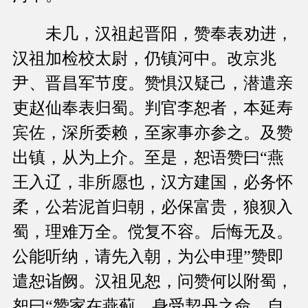
未几，汉祖起晋阳，赞奉表劝进，
汉祖加检校太尉，仍镇河中。改京兆
尹、晋昌军节度。赞惧汉疑己，潜遣亲
吏赵仙奉表归蜀。判官李恕者，本延寿
宾佐，深所委赖，至家事亦参之。及赞
出镇，从为上介。至是，恕语赞曰“燕
王入辽，非所愿也，汉方建国，必务怀
柔，公若泥首归朝，必保富贵，狼狈入
蜀，理难万全。傥复不容。后悔无及。
公能听纳，请先入朝，为公申理”赞即
遣恕诣阙。汉祖见恕，问赞何以附蜀，
恕曰“赞家在燕蓟，身受契丹之命，自