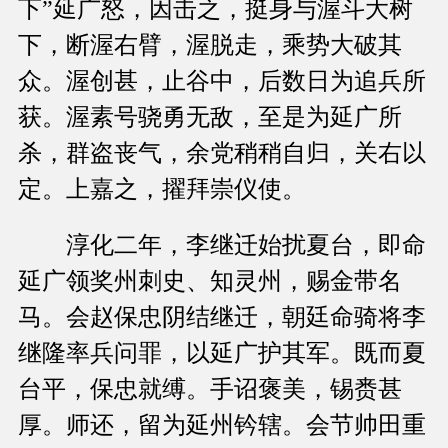
下”延广怒，因击之，挺身与渥斗大树
下，断渥右臂，渥脱走，乘势大破其
众。渥创甚，止谷中，后数日为追兵所
获。渥素号骁勇无敌，至是为延广所
杀，群盗丧气，余党稍稍自归，关右以
定。上嘉之，擢拜崇仪使。
淳化二年，李继迁始扰夏台，即命
延广领奖州刺史、知灵州，赐金带名
马。会赵保忠阴结继迁，朝廷命骑将李
继隆率兵问罪，以延广护其军。既而夏
台平，保忠就缚。手诏褒美，锡赉甚
厚。师还，留为延州钤辖。会节帅田重