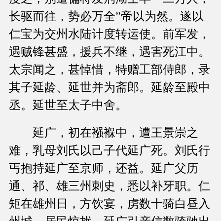
长驱而往，势必万全”帝以为然。遂以
仁宝为交州水陆计度转运使。前军发，
遇贼锋甚盛，援兵不继，遇害死江中。
太宗闻之，甚悼惜，特赠工部侍郎，录
其子延龄、延世并为斋郎。延龄至殿中
丞。延世至太子中舍。
延广，初在襁褓中，遭王景崇之
难，乳母刘氏以己子代延广死。刘氏行
丐抱持延广至京师，还益。延广父历
通、祁、雄三州刺史，悉以补牙职。仁
矩在雄州日，方饮宴，虏数十骑白昼入