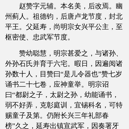
赵赞字元辅。本名美，后改焉。幽
州蓟人。祖德钧，后唐卢龙节度，封北
平王。父延寿，尚明宗女兴平公主，至
枢密使、忠武军节度。
赞幼聪慧，明宗甚爱之，与诸孙、
外孙石氏并育于六宅。暇日，因遍阅诸
孙数十人，目赞曰“是儿令器也”赞七岁
诵书二十七卷，应神童举。明宗诏
曰“都尉之子，太尉之孙，幼能诵书，
弱不好弄，克彰庭训，宜锡科名，可特
赐童子及第。仍附长兴三年礼部春
榜”久之，延寿出镇宣武军，因奏署牙