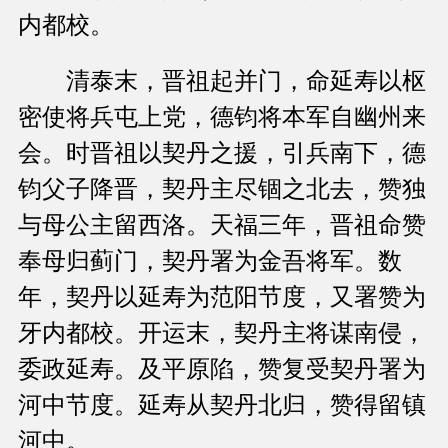
内都校。
清泰末，晋祖起并门，命延寿以枢
密使将兵屯上党，德钧将本军自幽州来
会。时晋祖以契丹之援，引兵南下，德
钧父子降晋，契丹主尽锢之北去，赞独
与母公主留西洛。天福三年，晋祖命赞
奉母归蓟门，契丹署为金吾将军。数
年，契丹以延寿为范阳节度，又署赞为
牙内都校。开运末，契丹主将谋南侵，
委政延寿。及平原陷，赞复受契丹署为
河中节度。延寿从契丹北归，赞得留镇
河中。