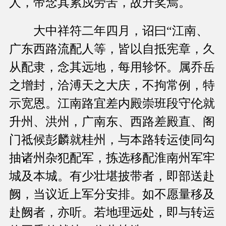
人，帝念其累戍劳苦，故升奖焉。
大中祥符二年四月，诏曰“江南、
广东西路流配人等，皆以自抵宪章，久
从配隶，念其远地，每用轸怀。属乔岳
之增封，洽溥天之大庆，不拘常例，特
示宽恩。江南路宜差内殿崇班段守伦就
升州、洪州，广南东、西路差殿直、阁
门祗候彭麟就桂州，与本路转运使同勾
抽诸州杂犯配军，拣选移配淮南州军牢
城及本城。有少壮堪披带者，即部送赴
阙，当议近上军分安排。如不愿量移及
赴阙者，亦听。若地理远处，即与转运