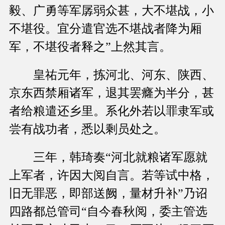
毅、广勇等军孱弱众甚，大不堪战，小
不堪役。宜分遣官选不堪战者降为厢
军，不堪役者释之”上然其言。
皇祐元年，拣河北、河东、陕西、
京东西禁厢诸军，退其罢癃为半分，甚
者给粮遣还乡里。系化外若以罪隶军或
尝有战功者，悉以剩员处之。
三年，韩琦奏“河北就粮诸军愿就
上军者，许因大阅自言。若等试中格，
旧无罪恶，即部送阙，量材升补”乃诏
四路都总管司“自今春秋阅，委主管选