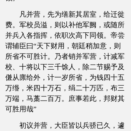
凡并营，先为缮新其居室，给迁徙
费。军校员溢，则以补他军阙，或随所
并兵入各指挥，依职次高下同领。帝尝
谓辅臣曰“天下财用，朝廷稍加意，则
所省不可胜计。乃者销并军营，计减军
校、十将以下三千馀人，除二节赐予及
傔从廪给外，计一岁所省，为钱四十五
万缗，米四十万石，绢二十万匹，布三
万端，马藁二百万。庶事若此，邦财其
可胜用哉”
初议并营，大臣皆以兵骄已久，遽