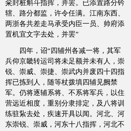
籴封桩斛斗指挥，并罢。已添置路分钤
辖、路分都监，许令任满。江南东西、
两浙各共差走马承受内臣一员、帅府添
置机宜文字去处，并罢”
四年，诏“四辅州各减一将，其军
兵仰京畿转运司将未足额并未有人，崇
锐、崇威、崇捷、崇武内并废四十四指
挥已拣到人，随等杖拨填四辅见阙禁
军。仍将逐辅系将、不系将军兵，以住
营远近相度，重别分隶排定，及八将训
练驻紥去处，疾速开具以闻。河北、河
东崇锐、崇威，河东十八指挥，河北不