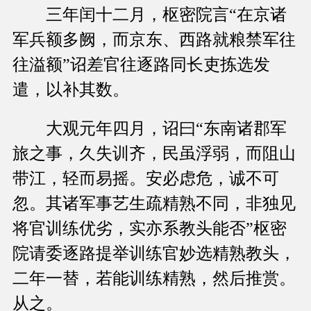
三年闰十二月，枢密院言“在京诸
军兵额多阙，而京东、西路就粮禁军往
往溢额”诏差官往逐路同长吏拣选发
遣，以补其数。
大观元年四月，诏曰“东南诸郡军
旅之事，久失训齐，民虽浮弱，而阻山
带江，轻而易摇。安必虑危，诚不可
忽。其诸军事艺生疏精熟不同，非独见
将官训练优劣，实亦系教头能否”枢密
院请委逐路提举训练官妙选精熟教头，
二年一替，若能训练精熟，然后推赏。
从之。