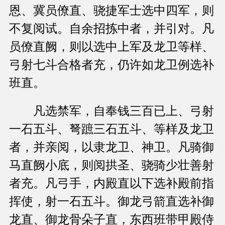
恩、冀员僚直、骁捷军士选中四军，则
不复阅试。自余招拣中者，并引对。凡
员僚直阙，则以选中上军及龙卫等样、
弓射七斗合格者充，仍许如龙卫例选补
班直。
凡选禁军，自奉钱三百已上、弓射
一石五斗、弩蹠三石五斗、等样及龙卫
者，并亲阅，以隶龙卫、神卫。凡骑御
马直阙小底，则阅拱圣、骁骑少壮善射
者充。凡弓手，内殿直以下选补殿前指
挥使，射一石五斗。御龙弓箭直选补御
龙直、御龙骨朵子直，东西班带甲殿侍