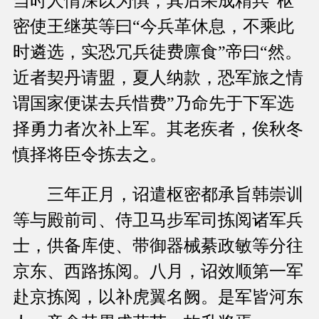
当时人情深以为惧，其后果成精兵”枢
密使王继英等曰“今兵革休息，不乘此
时遴选，实恐冗兵徒费廪食”帝曰“然。
近者契丹请盟，夏人纳款，恐军旅之情
谓国家便谋去兵惜费”乃命先于下军选
择勇力者次补上军。其老疾者，俟秋冬
慎择将臣令拣去之。
三年正月，诏遣枢密都承旨韩崇训
等与殿前司、侍卫马步军司拣阅诸军兵
士，供备库使、带御器械綦政敏等分往
京东、西路拣阅。八月，诏效顺第一军
赴京拣阅，以补虎翼名阙。是军皆河东