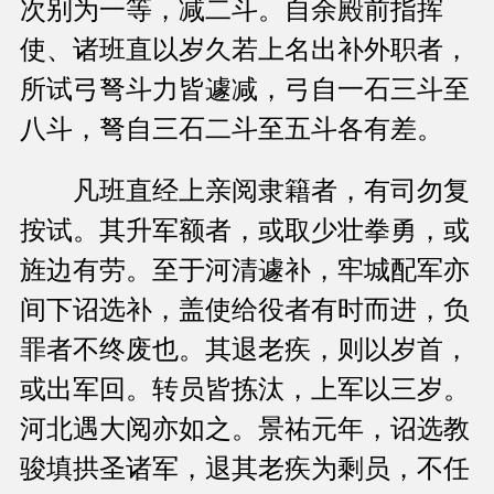
次别为一等，减二斗。自余殿前指挥
使、诸班直以岁久若上名出补外职者，
所试弓弩斗力皆遽减，弓自一石三斗至
八斗，弩自三石二斗至五斗各有差。
凡班直经上亲阅隶籍者，有司勿复
按试。其升军额者，或取少壮拳勇，或
旌边有劳。至于河清遽补，牢城配军亦
间下诏选补，盖使给役者有时而进，负
罪者不终废也。其退老疾，则以岁首，
或出军回。转员皆拣汰，上军以三岁。
河北遇大阅亦如之。景祐元年，诏选教
骏填拱圣诸军，退其老疾为剩员，不任