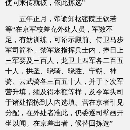
使同乘传就彼，依此拣选”
五年正月，帝谕知枢密院王钦若
等“在京军校差充外处人员，军数不
足，有妨训练，可诏示殿前、侍卫马步
军司简补。禁军逐指挥兵士内，捧日上
三军要及三百人，龙卫上四军各二百五
十人，拱圣、骁骑、骁胜、宁朔、神
骑、云武骑各三百五十人，并于下次军
营升填，须及得本额等样，及令军头司
于诸处招拣到人内选填。营在京者引见
分配，在外处者准此，仍委逐司擘画开
坐以闻。在京差出者，候替回拣选”