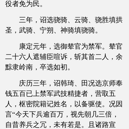
役者免为民。
三年，诏选骁骑、云骑、骁胜填拱
圣，武骑、宁朔、神骑填骁骑。
康定元年，选御辇官为禁军。辇官
二十六人遮辅臣喧诉，斩其首二人，余
黥隶岭南，卒选如初。
庆历三年，诏韩琦、田况选京师奉
钱五百已上禁军武技精捷者，营取五
人，枢密院籍记姓名，以备驱使。况因
言“今天下兵逾百万，视先朝几三倍，
自昔养兵之冗，未有若是。且诸路宣