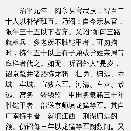
治平元年，阅亲从官武技，得百二
十人以补诸班直。乃诏：自今亲从官，
限年三十五以下者充。又诏“如闻三路
就粮兵，多老疾不胜铠甲者，可勿拘
时，拣年五十以上有子弟或异姓亲属等
应样者代之。如无，听召外人”是岁，
诏京畿并诸路拣龙骑、壮勇、归远、本
城、牢城、宣效六军。河清、车营、致
远、窑务、铸钱监、屯田务隶籍三十年
胜铠甲者，部送京师填龙猛等军。其自
广南拣中者，就填江西、荆湖归远阙
额。仍诏每三年以龙猛等军阙数闻。又