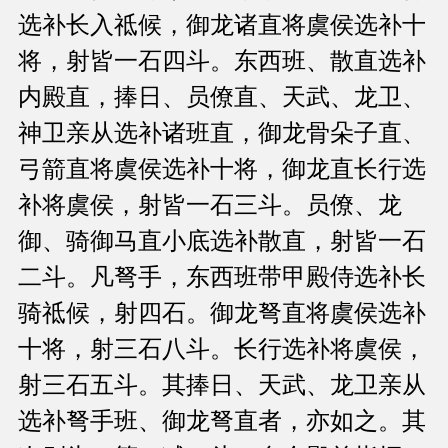
选补长入祗候，御龙诸直将虞侯选补十
将，射皆一石四斗。东西班、散直选补
内殿直，捧日、员僚直、天武、龙卫、
神卫亲从选补诸班直，御龙骨朵子直、
弓箭直将虞侯选补十将，御龙直长行选
补将虞侯，射皆一石三斗。员僚、龙
御、骑御马直小底选补散直，射皆一石
二斗。凡弩手，东西班带甲殿侍选补长
骑祗候，射四石。御龙弩直将虞侯选补
十将，射三石八斗。长行选补将虞侯，
射三石五斗。其捧日、天武、龙卫亲从
选补弩手班、御龙弩直者，亦如之。其