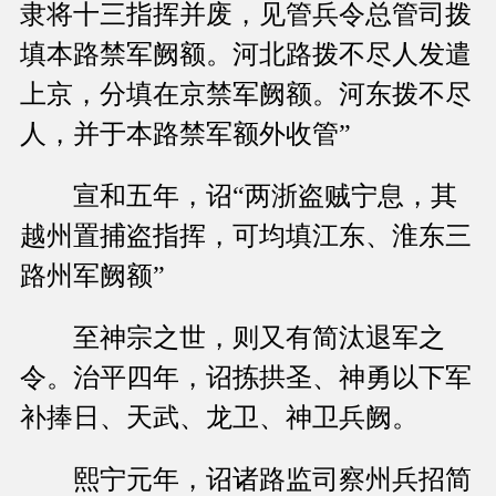
隶将十三指挥并废，见管兵令总管司拨
填本路禁军阙额。河北路拨不尽人发遣
上京，分填在京禁军阙额。河东拨不尽
人，并于本路禁军额外收管”
宣和五年，诏“两浙盗贼宁息，其
越州置捕盗指挥，可均填江东、淮东三
路州军阙额”
至神宗之世，则又有简汰退军之
令。治平四年，诏拣拱圣、神勇以下军
补捧日、天武、龙卫、神卫兵阙。
熙宁元年，诏诸路监司察州兵招简