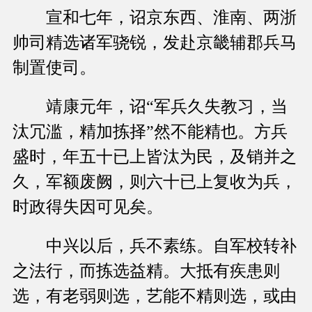
宣和七年，诏京东西、淮南、两浙
帅司精选诸军骁锐，发赴京畿辅郡兵马
制置使司。
靖康元年，诏“军兵久失教习，当
汰冗滥，精加拣择”然不能精也。方兵
盛时，年五十已上皆汰为民，及销并之
久，军额废阙，则六十已上复收为兵，
时政得失因可见矣。
中兴以后，兵不素练。自军校转补
之法行，而拣选益精。大抵有疾患则
选，有老弱则选，艺能不精则选，或由