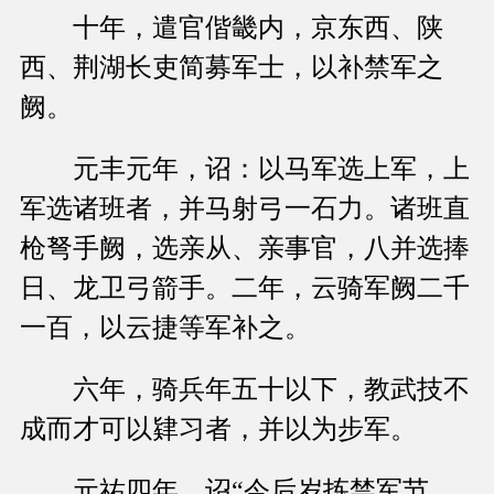
十年，遣官偕畿内，京东西、陕
西、荆湖长吏简募军士，以补禁军之
阙。
元丰元年，诏：以马军选上军，上
军选诸班者，并马射弓一石力。诸班直
枪弩手阙，选亲从、亲事官，八并选捧
日、龙卫弓箭手。二年，云骑军阙二千
一百，以云捷等军补之。
六年，骑兵年五十以下，教武技不
成而才可以肄习者，并以为步军。
元祐四年，诏“今后岁拣禁军节