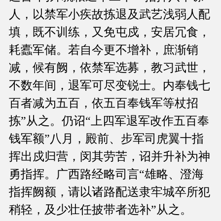
人，以禁军小疾故拣退及武艺浅弱人配
填，既不训练，又免屯戍，安居冗食，
耗蠹军储。若自今更不增补，庶渐销
减，候有阙，依禁军选募，教习武世，
不数年间，退军可尽变锐士。内奉钱七
百者减为五百，依五百奉钱军等杖招
拣”从之。仍诏“上四军退军改作五百奉
钱军额”八月，殿前、步军司虎翼十指
挥出戍归营，闵其劳苦，诏并升补为神
勇指挥。广西路经略司言“雄略、澄海
指挥阙额，请以诸路配送隶牢城卒所犯
稍轻，及少壮任披带者选补”从之。