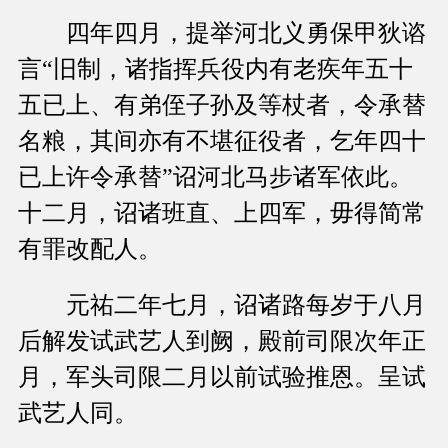
四年四月，提举河北义勇保甲狄谘
言“旧制，诸指挥兵役内有老疾年五十
五已上、有弟侄子孙及等杖者，令承替
名粮，其间亦有不堪征役者，乞年四十
已上许令承替”诏河北马步诸军依此。
十二月，诏诸班直、上四军，毋得简常
有罪改配人。
元祐二年七月，诏诸路每岁于八月
后解发试武艺人到阙，殿前司限次年正
月，军头司限二月以前试验推恩。呈试
武艺人同。