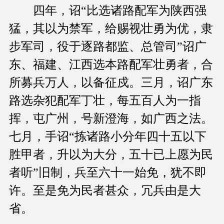
四年，诏“比选诸路配军为陕西强
猛，其以为禁军，给赐视壮勇为优，隶
步军司，役于逐路都监、总管司”诏广
东、福建、江西选本路配军壮勇者，合
所募兵万人，以备征戍。三月，诏广东
路选杂犯配军丁壮，每五百人为一指
挥，屯广州，号新澄海，如广西之法。
七月，手诏“拣诸路小分年四十五以下
胜甲者，升以为大分，五十已上愿为民
者听”旧制，兵至六十一始免，犹不即
许。至是免为民者甚众，冗兵由是大
省。