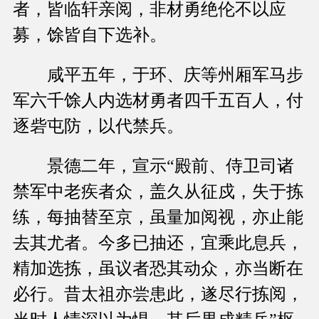
者，皆临轩亲阅，非材勇绝伦不以应
募，馀皆自下选补。
咸平五年，于环、庆等州厢军马步
军六千馀人内选材勇者四千五百人，付
逐砦屯防，以代禁兵。
景德二年，宣示“殿前、侍卫司诸
禁军中老疾者众，盖久从征戍，失于拣
练，每抽替至京，虽量加阅视，亦止能
去其尤者。今多已抽还，宜乘此息兵，
精加选拣，虽议者恐其动众，亦当断在
必行。昔太祖亦尝患此，遂尽行拣阅，