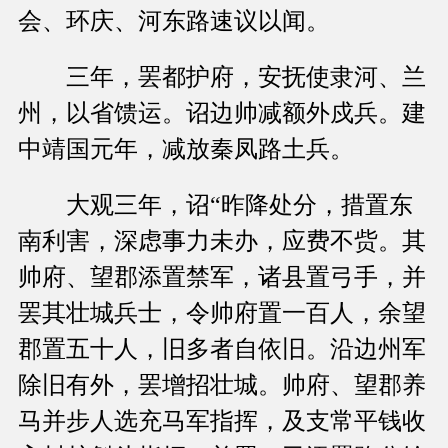
会、环庆、河东路速议以闻。
三年，罢都护府，安抚使隶河、兰
州，以省馈运。诏边帅减额外戍兵。建
中靖国元年，减放秦凤路土兵。
大观三年，诏“昨降处分，措置东
南利害，深虑事力未办，应费不赀。其
帅府、望郡添置禁军，诸县置弓手，并
罢其壮城兵士，令帅府置一百人，余望
郡置五十人，旧多者自依旧。沿边州军
除旧有外，罢增招壮城。帅府、望郡养
马并步人选充马军指挥，及支常平钱收