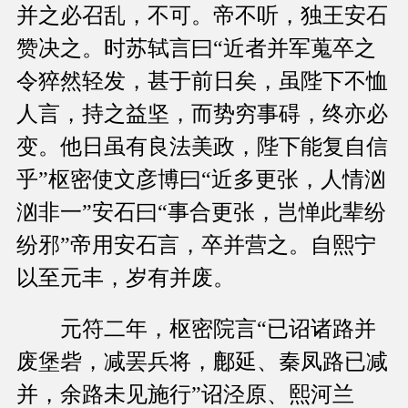
并之必召乱，不可。帝不听，独王安石
赞决之。时苏轼言曰“近者并军蒐卒之
令猝然轻发，甚于前日矣，虽陛下不恤
人言，持之益坚，而势穷事碍，终亦必
变。他日虽有良法美政，陛下能复自信
乎”枢密使文彦博曰“近多更张，人情汹
汹非一”安石曰“事合更张，岂惮此辈纷
纷邪”帝用安石言，卒并营之。自熙宁
以至元丰，岁有并废。
元符二年，枢密院言“已诏诸路并
废堡砦，减罢兵将，鄜延、秦凤路已减
并，余路未见施行”诏泾原、熙河兰