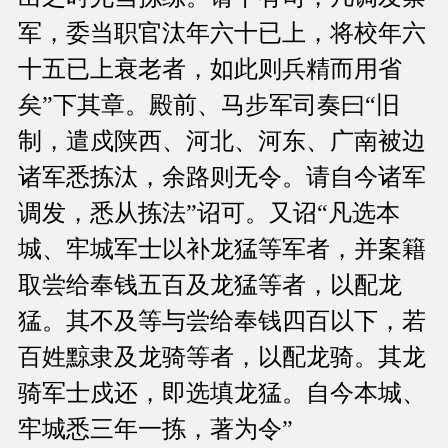
军，委当职官汰年六十已上，将校年六
十五已上衰老者，如此则兵精而用省
矣”下其章。殿前、马步军司奏曰“旧
制，遣戍陕西、河北、河东、广南被边
诸军悉拣汰，余路则无令。请自今诸军
调发，悉从拣法”诏可。又诏“凡选本
城、牢城军士以补龙猛等军者，并案籍
取尝给奉钱五百及龙猛等者，以配龙
猛。其不及等与尝给奉钱四百以下，若
百姓黥隶及龙骑等者，以配龙骑。其龙
骑军士戍还，即选填龙猛。自今本城、
牢城悉三年一拣，著为令”