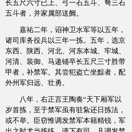
长五尺六寸已上、弓一石五斗、弩三石
五斗者，并家属部送阙。
嘉祐二年，诏神卫水军等以五年，
诸司库务役兵以三年一拣。五年，选京
东西、陕西、河北、河东本城、牢城、
河清、装御、马递铺卒长五尺三寸胜带
甲者，补禁军。其尝犯盗亡坐黥者，配
外州军归远、壮勇。
八年，右正言王陶奏“天下厢军以
岁首拣，至于禁军虽有驻紥还日拣法，
或不举。臣窃惟调发禁军本籍精锐，军
出之时尤当拣练。请下有司，凡调发禁