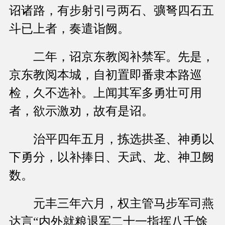
诏诸路，有步射引弓两石、彍弩四石五
斗已上者，奏遣诣阙。
二年，诏京东教阅补禁军。先是，
京东教阅本城，自初置即番隶本路巡
检，久不选补。上闻其军多勇壮可用
者，欲示激劝，故有是诏。
治平四年五月，拣选拱圣、神勇以
下勇分，以补捧日、天武、龙、神卫阙
数。
元丰三年六月，权主管马步军司燕
达言“内外就粮退军二十一指挥八千馀