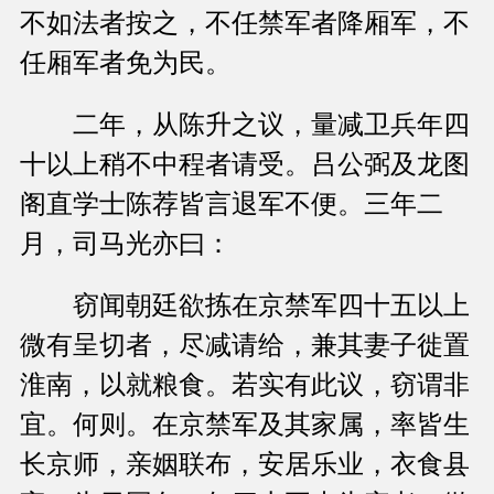
不如法者按之，不任禁军者降厢军，不
任厢军者免为民。
二年，从陈升之议，量减卫兵年四
十以上稍不中程者请受。吕公弼及龙图
阁直学士陈荐皆言退军不便。三年二
月，司马光亦曰：
窃闻朝廷欲拣在京禁军四十五以上
微有呈切者，尽减请给，兼其妻子徙置
淮南，以就粮食。若实有此议，窃谓非
宜。何则。在京禁军及其家属，率皆生
长京师，亲姻联布，安居乐业，衣食县