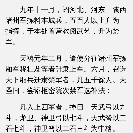
九年十一月，诏河北、河东、陕西
诸州军拣料本城兵，五百人以上升为一
指挥，于本处置营教阅武艺，升为禁
军。
天禧元年二月，遣使分往诸州军拣
厢军骁壮及等者升隶上军。六月，召选
天下厢兵迁隶禁军者，凡五千馀人。天
圣间，尝诏枢密院次禁军选补法：
凡入上四军者，捧日、天武弓以九
斗，龙卫、神卫弓以七斗，天武弩以二
石七斗，神卫弩以二石三斗为中格。