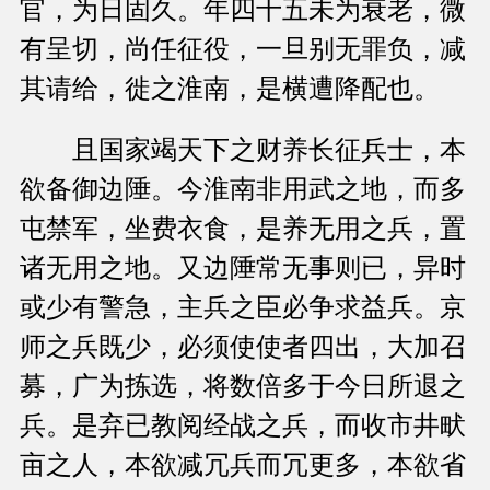
官，为日固久。年四十五未为衰老，微
有呈切，尚任征役，一旦别无罪负，减
其请给，徙之淮南，是横遭降配也。
且国家竭天下之财养长征兵士，本
欲备御边陲。今淮南非用武之地，而多
屯禁军，坐费衣食，是养无用之兵，置
诸无用之地。又边陲常无事则已，异时
或少有警急，主兵之臣必争求益兵。京
师之兵既少，必须使使者四出，大加召
募，广为拣选，将数倍多于今日所退之
兵。是弃已教阅经战之兵，而收市井畎
亩之人，本欲减冗兵而冗更多，本欲省