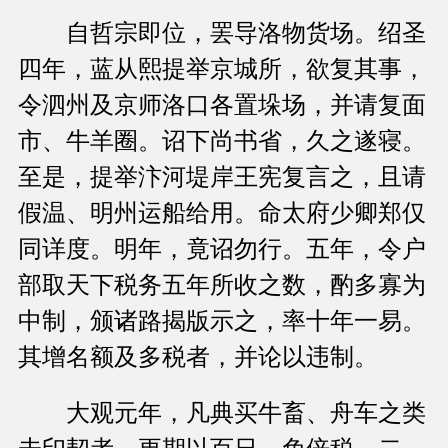
自哲宗即位，罢导洛物货场。绍圣
四年，蓝从熙提举京城所，欲复其事，
令泗州及京师洛口各置垛场，并请复面
市、牛羊圈。诏下尚书省，久之遂寝。
至是，提举汴河堤岸王宪复言之，且请
假温、明州运船给用。命太府少卿郑仅
同详度。明年，竟诏勿行。五年，令户
部取天下税务五年所收之数，酌多寡为
中制，颁诸路揭版示之，率十年一易。
其增名额及多税者，并论以违制。
大观元年，凡典买牛畜、舟车之类