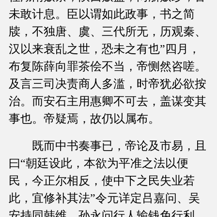
未敢计息。臣以谓如此政事，书之简
牍，不独唐、虞、三代所无，历观秦、
汉以来衰乱之世，恐未之有也”四月，
布复陈薛向罪茶侩不当，帝恻然咨嗟。
及言三司决责商人多滥，时帝犹必欲按
治。而安石主用惠卿不可去，盖谋变其
事也。帝疑焉，故仍以属布。
既而中书奏事已，帝论及市易，且
曰“朝廷设此，本欲为平准之法以便
民，今正尔相反，使中下之民失业若
此，宜修补其法”令元详定吕嘉问、吴
安持同韩维、孙永问行人输钱免行利