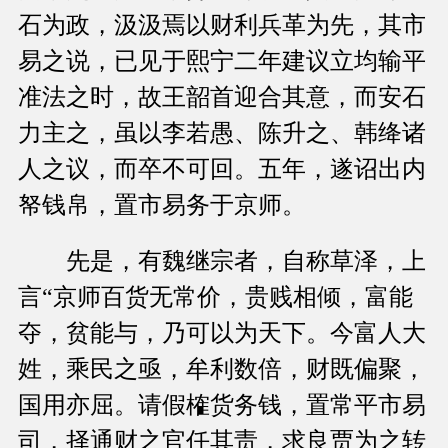
石为政，汲汲焉以财利兵革为先，其市
易之说，已见于熙宁二年建议立均输平
准法之时，故王韶首迎合其意，而安石
力主之，虽以李若愚、陈升之、韩绛诸
人之议，而卒不可回。五年，遂诏出内
帑钱帛，置市易务于京师。
先是，有魏继宗者，自称草泽，上
言“京师百货无常价，贵贱相倾，富能
夺，贫能与，乃可以为天下。今富人大
姓，乘民之亟，牟利数倍，财既偏聚，
国用亦屈。请假榷货务钱，置常平市易
司，择通财之官任其责，求良贾为之转