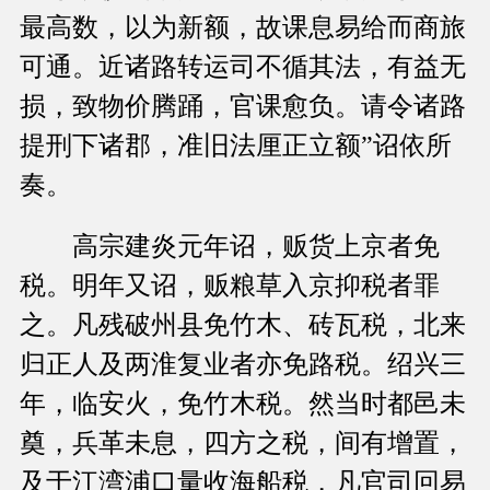
最高数，以为新额，故课息易给而商旅
可通。近诸路转运司不循其法，有益无
损，致物价腾踊，官课愈负。请令诸路
提刑下诸郡，准旧法厘正立额”诏依所
奏。
高宗建炎元年诏，贩货上京者免
税。明年又诏，贩粮草入京抑税者罪
之。凡残破州县免竹木、砖瓦税，北来
归正人及两淮复业者亦免路税。绍兴三
年，临安火，免竹木税。然当时都邑未
奠，兵革未息，四方之税，间有增置，
及于江湾浦口量收海船税，凡官司回易