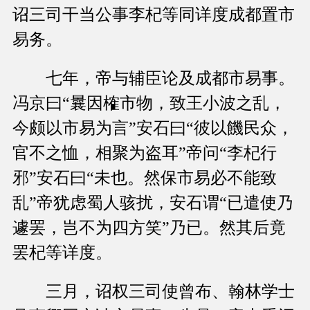
诏三司干当公事李杞等同详度成都置市
易务。
七年，帝与辅臣论及成都市易事。
冯京曰“曩因榷市物，致王小波之乱，
今颇以市易为言”安石曰“彼以饑民众，
官不之恤，相聚为盗耳”帝问“李杞行
邪”安石曰“未也。然保市易必不能致
乱”帝犹虑蜀人骇扰，安石谓“已遣使乃
遽罢，岂不为四方笑”乃已。然其后竟
罢杞等详度。
三月，诏权三司使曾布、翰林学士