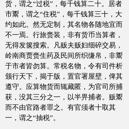
货，谓之“过税”，每千钱算二十。居者
市鬻，谓之“住税”，每千钱算三十，大
约如此。然无定制，其名物各随地宜而
不一焉。行旅赍装，非有货币当算者，
无得发箧搜索。凡贩夫贩妇细碎交易，
岭南商贾赍生药及民间所织缣帛，非鬻
于市者皆勿算。常税名物，令有司件析
颁行天下，揭于版，置官署屋壁，俾其
遵守。应算物货而辄藏匿，为官司所捕
获，没其三分之一，以半畀捕者。贩鬻
而不由官路者罪之。有官须者十取其
一，谓之“抽税”。