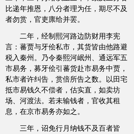
比递年推恩，八分者理为任，期尽不及
者勿赏，官吏廪给并罢。
二年，经制熙河路边防财用李宪
言：蕃贾与牙侩私市，其货皆由他路避
税入秦州。乃令秦熙河岷州、通远军五
市易务，募牙侩引蕃货赴市易务中贾，
私市者许纠告，赏倍所告之数。以田宅
抵市易钱久不偿者，估实直，如卖坊
场、河渡法。若未输钱者，官收其租
息，在京市易务亦如之。
三年，诏免行月纳钱不及百者皆