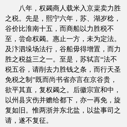
八年，权蠲商人载米入京粜卖力胜
之税。先是，熙宁六年，苏、湖岁稔，
谷价比淮南十五，而商船以力胜税不
至，尝命权蠲。惠止一方，未为定法。
及汴泗垛场法行，谷船毋得增置，而力
胜之税益三之一。至是，苏轼言“法不
税五谷，请削去力胜钱之条，而行天圣
免税之制”既而尚书省亦言在京谷贵，
欲平其直，复权蠲之。后徽宗宣和中，
以州县灾伤并赡给都下，亦一再免，旋
复如旧。惟两浙并东北盐，以盐事司之
请，遂不复征。