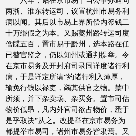
六年，诏在京市易干当公事孙迪同
两浙、淮东转运司，议置杭州市易务利
病以闻。其后以市易上界所偿内帑钱二
十万缗假之为本。又赐夔州路转运司度
僧牒五百，置市易于黔州，选本路在任
已替官监之，仍以知州或通判提举。令
在京市易务及开封府司录同详度诸行利
病，于是详定所请“约诸行利入薄厚，
输免行钱以禄吏，蠲其供官之物。禁中
所须，并下杂卖场、杂买务。置市司估
物价低昂，凡内外官司欲占物价，悉于
是乎取决”从之。改提举在京市易务为
都提举市易司，诸州市易务皆隶焉。又