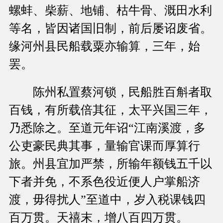
螺蚌、柴薪、地铺、枯牛骨、溉田水利
等名，皆因诸国旧制，前后屡诏废省。
缘河州县民船载粟亦输算，三年，始
罢。
陈州私置蔡河锁，民船胜百斛者取
百钱，有所载倍其征，太平兴国三年，
乃悉除之。至道元年诏“江南溪渡，多
公吏豪民典其事，量输官课而厚算行
旅。州县宜加严禁，所输年额钱五千以
下者并免，不系色役近便人户掌船济
渡，毋得扰人”至道中，岁入税课钱四
百万贯。天禧末，增八百四万贯。