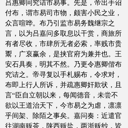
吕惠卿同究诘市易事。先是，帝出手诏
付布，谓市易司市物，颇害小民之业，
众言喧哗。布乃引监市易务魏继宗之
言，以为吕嘉问多取息以干赏，商旅所
有者尽收，市肆所无者必索，率贱市贵
鬻，广裒赢余，是挟官府为兼并也。王
安石具奏，明其不然。乃更令惠卿偕布
究诘之。帝寻复以手札赐布，令求对，
布即上行人所诉，并疏惠卿奸欺状，且
言“臣自立朝以来，每闻德音，未尝不
欲以王道治天下，今市易之为虐，凛凛
乎间架、除陌之事矣。嘉问奏：近遣官
往湖南贩茶，陕西贩盐，两浙贩纱，皆