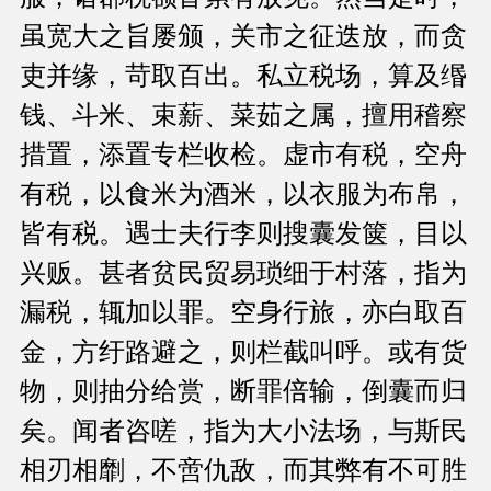
虽宽大之旨屡颁，关市之征迭放，而贪
吏并缘，苛取百出。私立税场，算及缗
钱、斗米、束薪、菜茹之属，擅用稽察
措置，添置专栏收检。虚市有税，空舟
有税，以食米为酒米，以衣服为布帛，
皆有税。遇士夫行李则搜囊发箧，目以
兴贩。甚者贫民贸易琐细于村落，指为
漏税，辄加以罪。空身行旅，亦白取百
金，方纡路避之，则栏截叫呼。或有货
物，则抽分给赏，断罪倍输，倒囊而归
矣。闻者咨嗟，指为大小法场，与斯民
相刃相劘，不啻仇敌，而其弊有不可胜