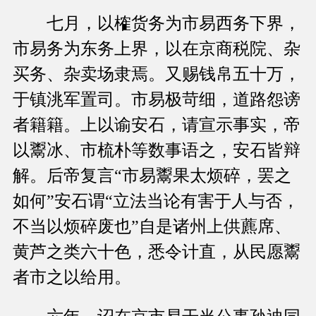
七月，以榷货务为市易西务下界，
市易务为东务上界，以在京商税院、杂
买务、杂卖场隶焉。又赐钱帛五十万，
于镇洮军置司。市易极苛细，道路怨谤
者籍籍。上以谕安石，请宣示事实，帝
以鬻冰、市梳朴等数事语之，安石皆辩
解。后帝复言“市易鬻果太烦碎，罢之
如何”安石谓“立法当论有害于人与否，
不当以烦碎废也”自是诸州上供藨席、
黄芦之类六十色，悉令计直，从民愿鬻
者市之以给用。