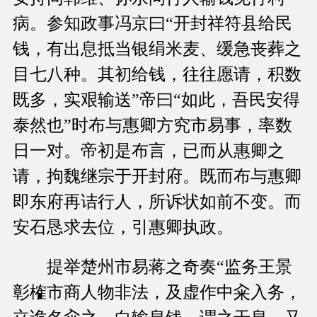
病。参知政事冯京曰“开封祥符县给民
钱，有出息抵当银绢米麦、缓急丧葬之
目七八种。其初给钱，往往愿请，积数
既多，实艰输送”帝曰“如此，吾民安得
泰然也”时布与惠卿方究市易事，率数
日一对。帝初是布言，已而从惠卿之
请，拘魏继宗于开封府。既而布与惠卿
即东府再诘行人，所诉状如前不变。而
安石恳求去位，引惠卿执政。
提举楚州市易蒋之奇奏“监务王景
彰榷市商人物非法，及虚作中籴入务，