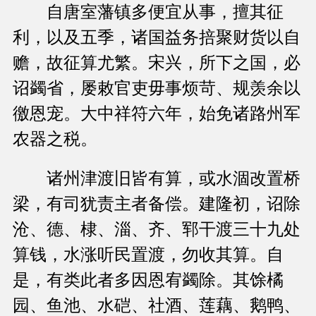
自唐室藩镇多便宜从事，擅其征
利，以及五季，诸国益务掊聚财货以自
赡，故征算尤繁。宋兴，所下之国，必
诏蠲省，屡敕官吏毋事烦苛、规羡余以
徼恩宠。大中祥符六年，始免诸路州军
农器之税。
诸州津渡旧皆有算，或水涸改置桥
梁，有司犹责主者备偿。建隆初，诏除
沧、德、棣、淄、齐、郓干渡三十九处
算钱，水涨听民置渡，勿收其算。自
是，有类此者多因恩宥蠲除。其馀橘
园、鱼池、水硙、社酒、莲藕、鹅鸭、