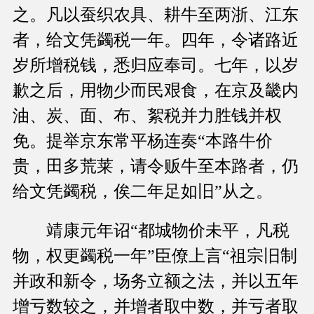
之。凡以蚕织农具、耕牛至两浙、江东
者，给文凭蠲税一年。四年，令诸路近
岁所增税钱，悉归应奉司。七年，以岁
歉之后，用物少而民艰食，在京及畿内
油、炭、面、布、絮税并力胜钱并权
免。提举京东常平杨连奏“本路牛价
贵，田多荒莱，请令贩牛至本路者，仍
给文凭蠲税，俟二年足如旧”从之。
靖康元年诏“都城物价未平，凡税
物，权更蠲税一年”臣僚上言“祖宗旧制
并政和新令，场务立额之法，并以五年
增亏数较之，并增者取中数，并亏者取