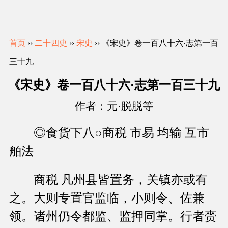
首页
››
二十四史
››
宋史
›› 《宋史》卷一百八十六·志第一百
三十九
《宋史》卷一百八十六·志第一百三十九
作者：元·脱脱等
◎食货下八○商税 市易 均输 互市
舶法
商税 凡州县皆置务，关镇亦或有
之。大则专置官监临，小则令、佐兼
领。诸州仍令都监、监押同掌。行者赍