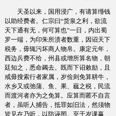
天圣以来，国用浸广，有请算缗钱
以助经费者。仁宗曰“货泉之利，欲流
天下通有无，何可算也”一日，内出蜀
罗一端，为印朱所渍者数重，因诏天下
税务，毋辄污坏商人物帛。康定元年，
西边兵费不给，州县或增所算名物，朝
廷知之，悉命蠲去。既而下诏敕励，且
戒毋搜索行者家属，岁俭则免算耕牛，
水乡又或弛蒲、鱼、果、蓏之税，民流
而渡河者亦为之免算。应算而匿不自言
者，虽听人捕告，抵罪如旧法，然须物
皆见在乃听，以防诬罔。至于岁课赢