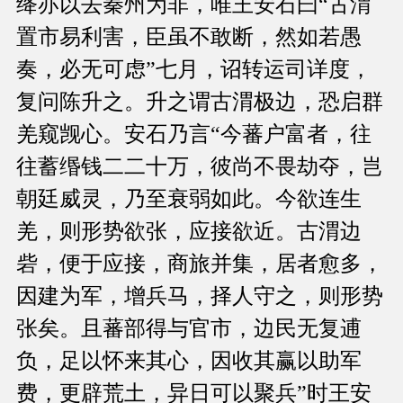
绛亦以去秦州为非，唯王安石曰“古渭
置市易利害，臣虽不敢断，然如若愚
奏，必无可虑”七月，诏转运司详度，
复问陈升之。升之谓古渭极边，恐启群
羌窥觊心。安石乃言“今蕃户富者，往
往蓄缗钱二二十万，彼尚不畏劫夺，岂
朝廷威灵，乃至衰弱如此。今欲连生
羌，则形势欲张，应接欲近。古渭边
砦，便于应接，商旅并集，居者愈多，
因建为军，增兵马，择人守之，则形势
张矣。且蕃部得与官市，边民无复逋
负，足以怀来其心，因收其赢以助军
费，更辟荒土，异日可以聚兵”时王安