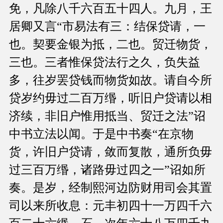
免，凡除八千六百五十四人。九月，王
居卿又言“市易法有三：结保贷请，一
也。契要金银为抵，二也。贸迁物货，
三也。三者惟保贷法行之久，负失益
多，往岁罢贷钱而物货如故。请自今所
贷岁约毋过二百万缗，听旧户贷请以相
济续，非旧户惟用抵当、贸迁之法”诏
中书立法以闻。于是中书奏“在京物
货，许旧户贷请，敛而复散，通所负毋
过三百万缗，诸路毋过四之一”诏如所
奏。是岁，经制熙河边防财用司会其置
司以来所收息：元丰初四十一万四千六