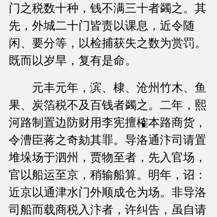
门之税数十种，钱不满三十者蠲之。其
先，外城二十门皆责以课息，近令随
闲、要分等，以检捕获失之数为赏罚。
既而以岁旱，复有是命。
元丰元年，滨、棣、沧州竹木、鱼
果、炭箔税不及百钱者蠲之。二年，熙
河路制置边防财用李宪擅榷本路商货，
令漕臣蒋之奇劾其罪。导洛通汴司请置
堆垛场于泗州，贾物至者，先入官场，
官以船运至京，稍输船算。明年，诏：
近京以通津水门外顺成仓为场。非导洛
司船而载商税入汴者，许纠告，虽自请