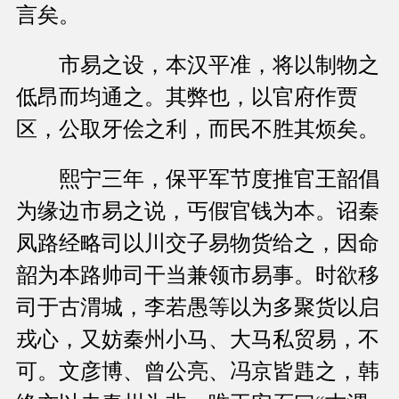
言矣。
市易之设，本汉平准，将以制物之
低昂而均通之。其弊也，以官府作贾
区，公取牙侩之利，而民不胜其烦矣。
熙宁三年，保平军节度推官王韶倡
为缘边市易之说，丐假官钱为本。诏秦
凤路经略司以川交子易物货给之，因命
韶为本路帅司干当兼领市易事。时欲移
司于古渭城，李若愚等以为多聚货以启
戎心，又妨秦州小马、大马私贸易，不
可。文彦博、曾公亮、冯京皆韪之，韩