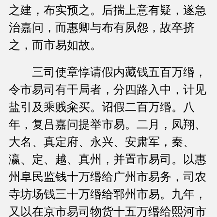
之建，布实预之。后揣上意有疑，遂急
治嘉问，而惠卿与布有夙怨，故卒挤
之，而市易如故。
三司使章惇请假内藏钱五百万缗，
令市易司有干局者，分四路入中，计见
盐引及乘贱籴买。诏假二百万缗。八
年，复吕嘉问提举市易。二月，凤翔、
大名、真定府、永兴、安肃军，秦、
瀛、定、越、真州，并置市易司。以惠
州阜民监钱十万缗给广州市易务，司农
寺坊场钱三十万缗给郓州市易。九年，
又以在京市易司物货十五万缗给熙河市