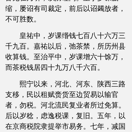
缩，屡诏有司裁定，前后以诏蠲放者，
不可胜数。
皇祐中，岁课缗钱七百八十六万三
千九百。嘉祐以后，弛茶禁，所历州县
收算钱。至治平中，岁课增六十馀万，
而茶税钱居四十九万八千六百。
熙宁以来，河北、河东、陕西三路
支移，民以租赋赍货至边贸易以输官
者，勿税。河北流民复业者所过免算。
后以岁稔，虑逸税课，复旧。五年，以
在京商税院隶提举市易务。七年，减国