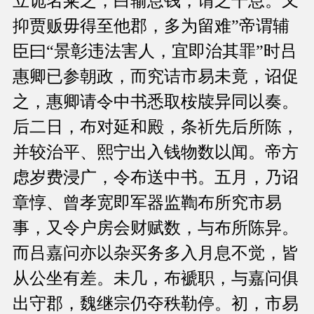
立诡名籴之，白输息钱，谓之干息。又
抑贾贩毋得至他郡，多为留难”帝谓辅
臣曰“景彰违法害人，宜即治其罪”时吕
惠卿已参朝政，而究诘市易未竟，诏促
之，惠卿请令中书悉取桉牍异同以奏。
后二日，布对延和殿，条祈先后所陈，
并较治平、熙宁出入钱物数以闻。帝方
虑岁费浸广，令布送中书。五月，乃诏
章惇、曾孝宽即军器监鞫布所究市易
事，又令户房会财赋数，与布所陈异。
而吕嘉问亦以杂买务多入月息不觉，皆
从公坐有差。未几，布褫职，与嘉问俱
出守郡，魏继宗仍夺秩勒停。初，市易