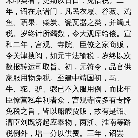
未印契者，更期以百日，免倍税。二
年，诏在京诸门，凡民衣屦、谷菽、鸡
鱼、蔬果、柴炭、瓷瓦器之类，并蠲其
税。岁终计所蠲数，令大观库给偿。宣
和二年，宫观、寺院、臣僚之家商贩，
令关津搜阅，如元丰法输税，岁终以次
数报转运司取旨。初，元符令，品官供
家服用物免税。至建中靖国初，马、
牛、驼、驴、骡已不入服用例，而比年
臣僚营私牟利者众，宫观寺院多有专降
免税之旨，皆以船艘贾贩，故有是诏。
漕臣刘既济起应奉物，两浙、淮南等路
税例外，增一分以供费。三年，诏罢