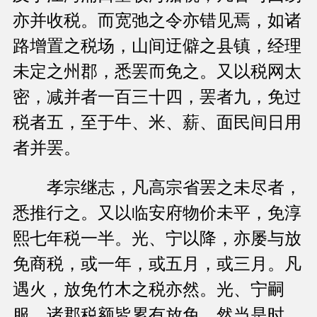
亦并收税。而宽弛之令亦错见焉，如诸
路增置之税场，山间迂僻之县镇，经理
未定之州郡，悉罢而免之。又以税网太
密，减并者一百三十四，罢者九，免过
税者五，至于牛、米、薪、面民间日用
者并罢。
孝宗继志，凡高宗省罢之未尽者，
悉推行之。又以临安府物价未平，免淳
熙七年税一半。光、宁以降，亦屡与放
免商税，或一年，或五月，或三月。凡
遇火，放免竹木之税亦然。光、宁嗣
服，诸郡税额皆累有放免。然当是时，