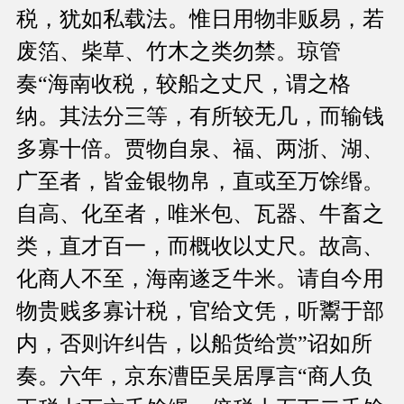
税，犹如私载法。惟日用物非贩易，若
废箔、柴草、竹木之类勿禁。琼管
奏“海南收税，较船之丈尺，谓之格
纳。其法分三等，有所较无几，而输钱
多寡十倍。贾物自泉、福、两浙、湖、
广至者，皆金银物帛，直或至万馀缗。
自高、化至者，唯米包、瓦器、牛畜之
类，直才百一，而概收以丈尺。故高、
化商人不至，海南遂乏牛米。请自今用
物贵贱多寡计税，官给文凭，听鬻于部
内，否则许纠告，以船货给赏”诏如所
奏。六年，京东漕臣吴居厚言“商人负