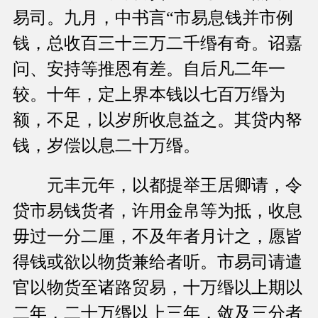
易司。九月，中书言“市易息钱并市例
钱，总收百三十三万二千缗有奇。诏嘉
问、安持等推恩有差。自后凡二年一
较。十年，定上界本钱以七百万缗为
额，不足，以岁所收息益之。其贷内帑
钱，岁偿以息二十万缗。
元丰元年，以都提举王居卿请，令
贷市易钱货者，许用金帛等为抵，收息
毋过一分二厘，不及年者月计之，愿皆
得钱或欲以物货兼给者听。市易司请遣
官以物货至诸路贸易，十万缗以上期以
二年，二十万缗以上三年，敛及三分者