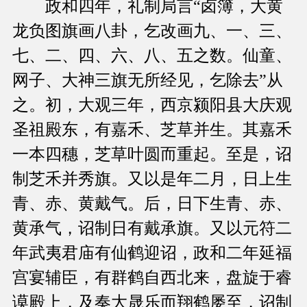
政和四年，礼制局言“卤簿，大黄
龙负图旗画八卦，乞改画九、一、三、
七、二、四、六、八、五之数。仙童、
网子、大神三旗无所经见，乞除去”从
之。初，大观三年，西京颍阳县大庆观
圣祖殿东，有嘉禾、芝草并生。其嘉禾
一本四穗，芝草叶圆而重起。至是，诏
制芝禾并秀旗。又以是年二月，日上生
青、赤、黄戴气。后，日下生青、赤、
黄承气，诏制日有戴承旗。又以元符二
年武夷君庙有仙鹤迎诏，政和二年延福
宫宴辅臣，有群鹤自西北来，盘旋于睿
谟殿上，及奏大晟乐而翔鹤屡至，诏制