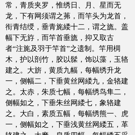
常，青质夹罗，惟绣日、月、星而无
龙，下有网须谓之茀，而竿头为龙首，
衔青结绶，垂青旄緌十二，谓之旒。盖
幅下无斿，而竿首垂旒，抑又取古
者“注旄及羽于竿首”之遗制。竿用椆
木，护以剖竹，胶以髹，饰以藻，玉辂
建之。大旂，黄质九幅，每幅绣升龙
一，侧幅二，下垂黄丝网緌九，金辂建
之。太赤，朱质七幅，每幅绣鸟隼二，
侧幅如之，下垂朱丝网緌七，象辂建
之。大白，素质五幅，每幅绣熊一、虎
一，侧幅如之，下垂浅黄丝网緌五，革