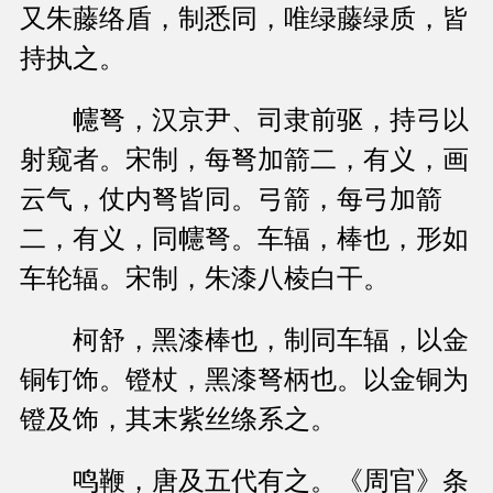
又朱藤络盾，制悉同，唯绿藤绿质，皆
持执之。
幰弩，汉京尹、司隶前驱，持弓以
射窥者。宋制，每弩加箭二，有义，画
云气，仗内弩皆同。弓箭，每弓加箭
二，有义，同幰弩。车辐，棒也，形如
车轮辐。宋制，朱漆八棱白干。
柯舒，黑漆棒也，制同车辐，以金
铜钉饰。镫杖，黑漆弩柄也。以金铜为
镫及饰，其末紫丝绦系之。
鸣鞭，唐及五代有之。《周官》条