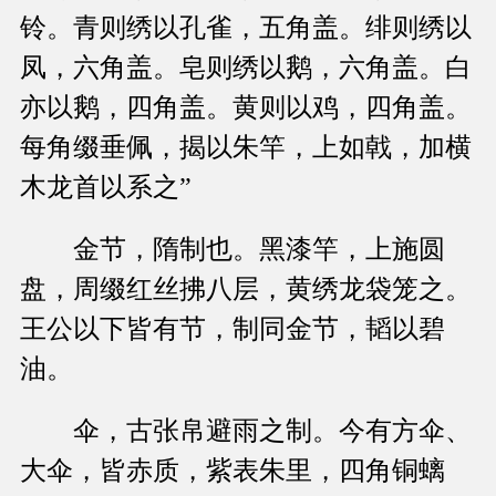
铃。青则绣以孔雀，五角盖。绯则绣以
凤，六角盖。皂则绣以鹅，六角盖。白
亦以鹅，四角盖。黄则以鸡，四角盖。
每角缀垂佩，揭以朱竿，上如戟，加横
木龙首以系之”
金节，隋制也。黑漆竿，上施圆
盘，周缀红丝拂八层，黄绣龙袋笼之。
王公以下皆有节，制同金节，韬以碧
油。
伞，古张帛避雨之制。今有方伞、
大伞，皆赤质，紫表朱里，四角铜螭