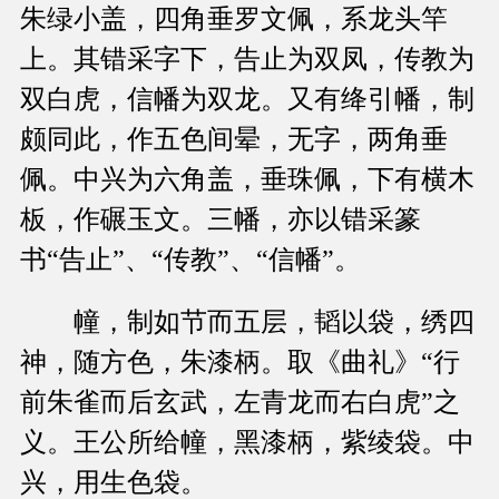
朱绿小盖，四角垂罗文佩，系龙头竿
上。其错采字下，告止为双凤，传教为
双白虎，信幡为双龙。又有绛引幡，制
颇同此，作五色间晕，无字，两角垂
佩。中兴为六角盖，垂珠佩，下有横木
板，作碾玉文。三幡，亦以错采篆
书“告止”、“传教”、“信幡”。
幢，制如节而五层，韬以袋，绣四
神，随方色，朱漆柄。取《曲礼》“行
前朱雀而后玄武，左青龙而右白虎”之
义。王公所给幢，黑漆柄，紫绫袋。中
兴，用生色袋。