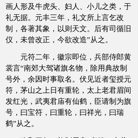
画人形及牛虎头、妇人、小儿之类，于
礼无据。元丰三年，礼文所上言乞改
制，各著其象，以则天文。后有司循旧
仪，未曾改正，今欲改造”从之。
元符二年，徽宗即位，兵部侍郎黄
裳言“南郊大驾诸旗名物，除用典故制
号外，余因时事取名。伏见近者玺授元
符，茅山之上日有重轮，太上老君眉间
发红光，武夷君庙有仙鹤，臣请制为旗
号，曰宝符，曰重轮，曰祥光，曰瑞
鹤”从之。