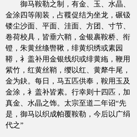
御马鞍勒之制，有金、玉、水晶、
金涂四等闹装，占鞢促结为坐龙，碾钑
镂尘沙面、平面、洼面、方团、寸节、
卷荷校具，皆垂六鞘，金银裹鞍桥、衔
镫，朱黄丝绦辔鞦，绯黄织绣或素园
鞯，衤盖补用金银线织或绯黄絁，鞭用
紫竹，红黄丝鞘，缨以红、黄犛牛尾，
金为鈌。每日，马五匹供奉，鞍用玉及
金涂，衤盖补皆素。行幸则十四匹，加
真金、水晶之饰。太宗至道二年诏“先
是，御马以织成帕覆鞍勒，今后以广绢
代之”