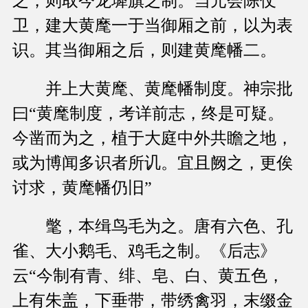
之，则取今龙墀旗之制。当元会陈仗
卫，建大黄麾一于当御厢之前，以为表
识。其当御厢之后，则建黄麾幡二。
并上大黄麾、黄麾幡制度。神宗批
曰“黄麾制度，考详前志，终是可疑。
今凿而为之，植于大庭中外共瞻之地，
或为博闻多识者所讥。宜且阙之，更俟
讨求，黄麾幡仍旧”
氅，本缉鸟毛为之。唐有六色、孔
雀、大小鹅毛、鸡毛之制。《后志》
云“今制有青、绯、皂、白、黄五色，
上有朱盖，下垂带，带绣禽羽，末缀金