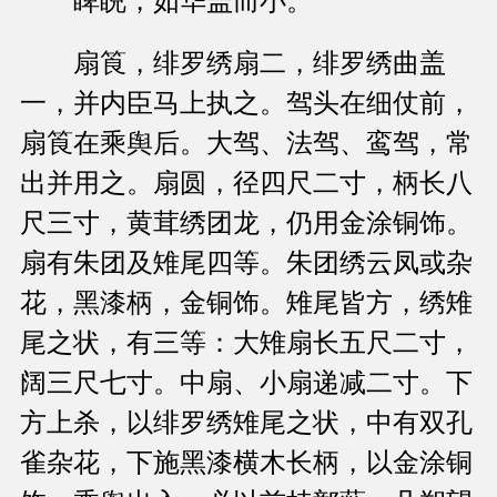
睥睨，如华盖而小。
扇筤，绯罗绣扇二，绯罗绣曲盖
一，并内臣马上执之。驾头在细仗前，
扇筤在乘舆后。大驾、法驾、鸾驾，常
出并用之。扇圆，径四尺二寸，柄长八
尺三寸，黄茸绣团龙，仍用金涂铜饰。
扇有朱团及雉尾四等。朱团绣云凤或杂
花，黑漆柄，金铜饰。雉尾皆方，绣雉
尾之状，有三等：大雉扇长五尺二寸，
阔三尺七寸。中扇、小扇递减二寸。下
方上杀，以绯罗绣雉尾之状，中有双孔
雀杂花，下施黑漆横木长柄，以金涂铜