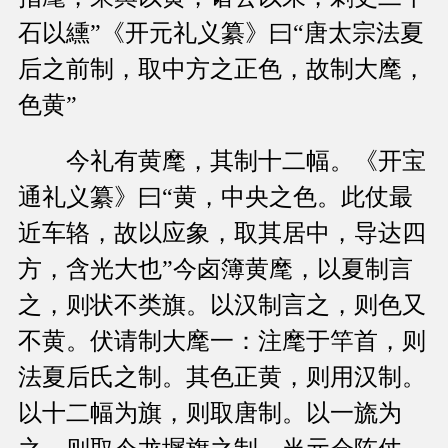
石以纁”《开元礼义纂》曰“唐太宗法夏
后之前制，取中方之正色，故制大麾，
色黄”
今礼有黄麾，其制十二幅。《开宝
通礼义纂》曰“黄，中央之色。此仗最
近车辂，故以应象，取其居中，导达四
方，含光大也”今卤簿黄麾，以夏制言
之，则状不类旗。以汉制言之，则色又
不黄。伏请制大麾一：注麾于竿首，则
法夏后氏之制。其色正黄，则用汉制。
以十二幅为旗，则取唐制。以一旒为