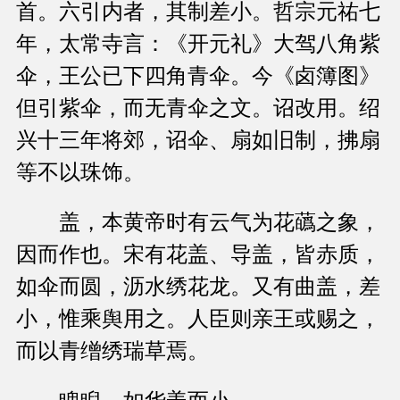
首。六引内者，其制差小。哲宗元祐七
年，太常寺言：《开元礼》大驾八角紫
伞，王公已下四角青伞。今《卤簿图》
但引紫伞，而无青伞之文。诏改用。绍
兴十三年将郊，诏伞、扇如旧制，拂扇
等不以珠饰。
盖，本黄帝时有云气为花蘤之象，
因而作也。宋有花盖、导盖，皆赤质，
如伞而圆，沥水绣花龙。又有曲盖，差
小，惟乘舆用之。人臣则亲王或赐之，
而以青缯绣瑞草焉。