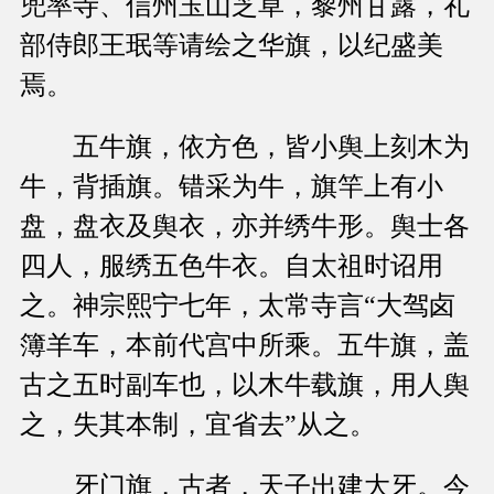
兜率寺、信州玉山芝草，黎州甘露，礼
部侍郎王珉等请绘之华旗，以纪盛美
焉。
五牛旗，依方色，皆小舆上刻木为
牛，背插旗。错采为牛，旗竿上有小
盘，盘衣及舆衣，亦并绣牛形。舆士各
四人，服绣五色牛衣。自太祖时诏用
之。神宗熙宁七年，太常寺言“大驾卤
簿羊车，本前代宫中所乘。五牛旗，盖
古之五时副车也，以木牛载旗，用人舆
之，失其本制，宜省去”从之。
牙门旗，古者，天子出建大牙。今