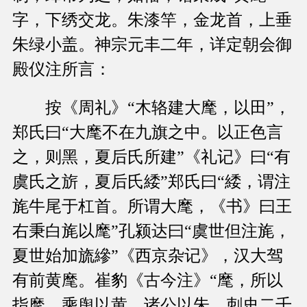
字，下绣交龙。朱漆竿，金龙首，上垂
朱绿小盖。神宗元丰二年，详定朝会御
殿仪注所言：
按《周礼》“木辂建大麾，以田”，
郑氏曰“大麾不在九旗之中。以正色言
之，则黑，夏后氏所建”《礼记》曰“有
虞氏之旂，夏后氏緌”郑氏曰“緌，谓注
旄牛尾于杠首。所谓大麾，《书》曰王
右秉白旄以麾”孔颍达曰“虞世但注旄，
夏世始加旒縿”《西京杂记》，汉大驾
有前黄麾。崔豹《古今注》“麾，所以
指麾，乘舆以黄，诸公以朱，刺史二千