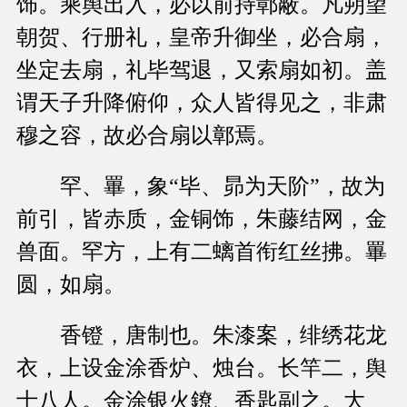
饰。乘舆出入，必以前持鄣蔽。凡朔望
朝贺、行册礼，皇帝升御坐，必合扇，
坐定去扇，礼毕驾退，又索扇如初。盖
谓天子升降俯仰，众人皆得见之，非肃
穆之容，故必合扇以鄣焉。
罕、罼，象“毕、昴为天阶”，故为
前引，皆赤质，金铜饰，朱藤结网，金
兽面。罕方，上有二螭首衔红丝拂。罼
圆，如扇。
香镫，唐制也。朱漆案，绯绣花龙
衣，上设金涂香炉、烛台。长竿二，舆
士八人。金涂银火鐐、香匙副之。大