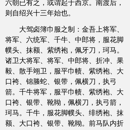
六朝已有之，或谓起于西京。南渡后，
则自绍兴十三年始也。
大驾卤簿巾服之制：金吾上将军、
将军、六统军、千牛、中郎将，服花脚
幞头、抹额、紫绣袍，佩牙刀，珂马。
诸卫大将军、将军、中郎将、折冲、果
毅、散手翊卫，服平巾帻、紫绣袍、大
口袴、锦螣蛇、银带，佩横刀，执弓
箭。千牛将军，服平巾帻、紫绣袍、大
口袴、银带、靴靿，佩横刀，执弓箭，
珂马。千牛，服花脚幞头、绯绣袍、抹
额、大口袴、银带、靴靿。前马队内折