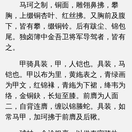
马珂之制，铜面，雕翎鼻拂，攀
胸，上缀铜杏叶、红丝拂。又胸前及腹
下，皆有攀，缀铜铃。后有跋尘、锦包
尾。独卤簿中金吾卫将军导驾者，皆有
之。
甲骑具装，甲，人铠也。具装，马
铠也。甲以布为里，黄絁表之，青绿画
为甲文，红锦褖，青絁为下裙，绛韦为
络，金铜鈌，长短至膝。前膺为人面
二，自背连膺，缠以锦螣蛇。具装，如
常马甲，加珂拂于前膺及后鞦。