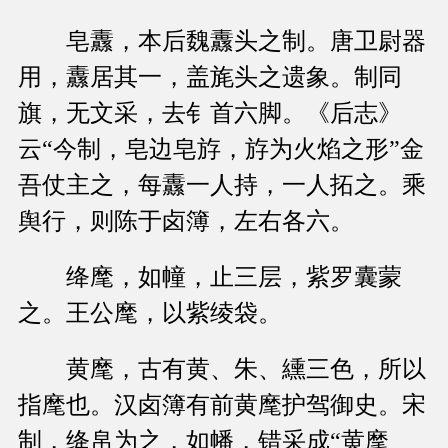
皂纛，本后魏纛头之制。唐卫尉器
用，纛居其一，盖旄头之遗象。制同
旗，无文采，去钅首六脚。《后志》
云“今制，皂边皂斿，斿为火焰之形”金
吾仗主之，每纛一人持，一人拓之。乘
舆行，则陈于卤簿，左右各六。
绛麾，如幢，止三层，紫罗囊蒙
之。王公麾，以紫绫袋。
黄麾，古有黄、朱、纁三色，所以
指麾也。汉卤簿有前黄麾护驾御史。宋
制，绛帛为之，如幡，错采成“黄麾