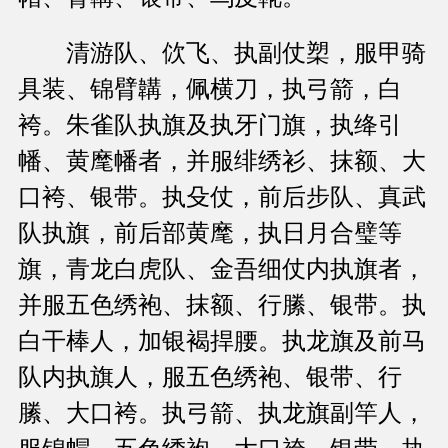
清游队、佽飞、执副仗槊，服甲骑
具装、锦臂韝，佩横刀，执弓箭，白
袴。朱雀队执旗及执牙门旗，执绛引
幡、黄麾幡者，并服绯绣衫、抹额、大
口袴、银带。执殳仗，前后步队、真武
队执旗，前后部黄麾，执日月合璧等
旗，青龙白虎队、金吾细仗内执旗者，
并服五色绣袍、抹额、行縢、银带。执
白干棒人，加银褐捍腰。执龙旗及前马
队内执旗人，服五色绣袍、银带、行
縢、大口袴。执弓箭、执龙旗副竿人，