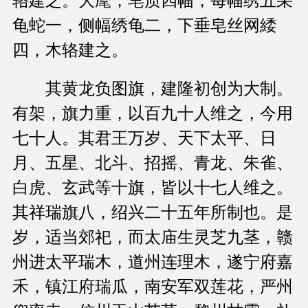
辂建之。大麾，皂质四幅，每幅绣五采
龟蛇一，侧幅绣龟二，下垂皂丝网緌
四，木辂建之。
其黄龙负图旗，建隆初创为大制。
有架，旗力重，以百九十人维之，今用
七十人。其君王万岁、天下太平、日
月、五星、北斗、招摇、青龙、朱雀、
白虎、玄武等十旗，皆以十七人维之。
其祥瑞旗八，绍兴二十五年所制也。是
岁，适当郊祀，而太庙生灵芝九茎，赣
州进太平瑞木，道州连理木，遂宁府嘉
禾，镇江府瑞瓜，南安军双莲花，严州