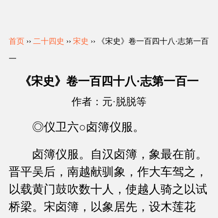
首页
››
二十四史
››
宋史
›› 《宋史》卷一百四十八·志第一百
一
《宋史》卷一百四十八·志第一百一
作者：元·脱脱等
◎仪卫六○卤簿仪服。
卤簿仪服。自汉卤簿，象最在前。
晋平吴后，南越献驯象，作大车驾之，
以载黄门鼓吹数十人，使越人骑之以试
桥梁。宋卤簿，以象居先，设木莲花