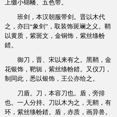
上缀小锦幡、五色带。
班剑，本汉朝服带剑。晋以木代
之，亦曰“象剑”，取装饰斑斓之义。鞘
以黄质，紫斑文，金铜饰，紫丝绦帉
錔。
御刀，晋、宋以来有之。黑鞘，金
花银饰，靶轭，紫丝绦帉錔。又仪刀，
制同此，悉以银饰，王公亦给之。
刀盾。刀，本容刀也。盾，旁排
也。一人分持。刀以木为之，无鞘，有
环，紫丝绦帉錔。盾，赤质，画异兽。