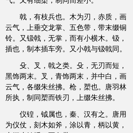
气。又有细槊，制同而差小。
戟，有枝兵也。木为刃，赤质，画
云气，上垂交龙掌、五色带，带末缀铜
铃。又钑戟，无掌，而有小横木。钑，
插也，制本插车旁。又小戟与钑戟同。
殳、叉，戟之类。殳，无刃而短，
黑饰两末。叉，青饰两末，并中白，画
云气，各缀朱丝拂。枪，槊也。唐羽林
所执，制同槊而铁刃，上缀朱丝拂。
仪锽，钺属也，秦、汉有之。唐用
为仪仗，刻木如斧，涂以青，柄以黄，