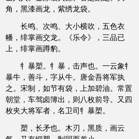
角，黑漆画龙，紫绣龙袋。
长鸣、次鸣、大小横吹，五色衣
幡，绯掌画交龙。《乐令》，三品已
上，绯掌画蹲豹。
牜暴槊。牜暴，击声也。一云象牜
暴牛，善斗，字从牛。唐金吾将军执
之。宋制，如节有袋，上加碧油。常置
朝堂，车驾卤簿出，则八枚前导。又四
枚夹大将军者，名卫司牜暴槊。
槊，长矛也。木刃，黑质，画云