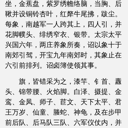
坐，金蕉盘，紫罗绣幨络脑，当胸、后
鞦并设铜铃杏叶，红犛牛尾拂，跋尘。
每象，南越军一人跨其上，四人引，并
花脚幞头、绯绣窄衣、银带。太宗太平
兴国六年，两庄养象所奏，诏以象十于
南郊引驾，开宝九年南郊时，其象止在
六引前排列。诏卤簿使领其事。
旗，皆错采为之，漆竿、钅首、纛
头、锦带腰、火焰脚。白泽、摄提、金
鸾、金凤、师子、苣文、天下太平、君
王万岁、仙童、螣蛇、神龟，及在步甲
前后队、后马队三队、六军仪仗内，并