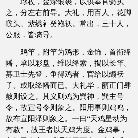
球杖，金涂银裹，以供奉官骑执
之，分左右前导。大礼，用百人，花脚
幞头、紫绣衤癸袍袄。常出，三十人，
公服，皆骑导。
鸡竿，附竿为鸡形，金饰，首衔绛
幡，承以彩盘，维以绛索，揭以长竿。
募卫士先登，争得鸡者，官给以缬袄
子。或取绛幡而已。大礼毕，丽正门肆
赦则设之。其义则鸡为巽神，巽主号
令，故宣号令则象之。阳用事则鸡鸣，
故布宣阳泽则象之。一曰“天鸡星动为
有赦”，故王者以天鸡为度。金鸡事，