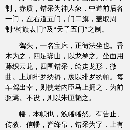
制，赤质，错采为神人象，中道前后各
一门，左右道五门，门二旗，盖取周
制“树旗表门”及“天子五门”之制。
驾头，一名宝床，正衙法坐也。香
木为之，四足瑑山，以龙卷之。坐面用
藤织云龙，四围错采，绘走龙形，微
曲。上加绯罗绣褥，裹以绯罗绣帕。每
车驾出幸，则使老内臣马上拥之，为前
驱焉。不设，则以朱匣韬之。
幡，本帜也，貌幡幡然。有告止、
传教、信幡，皆绛帛，错采为字，上有