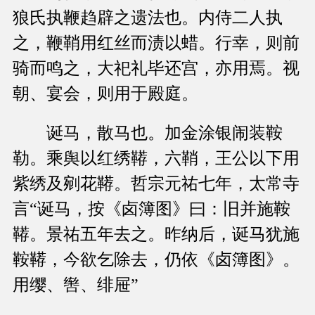
狼氏执鞭趋辟之遗法也。内侍二人执
之，鞭鞘用红丝而渍以蜡。行幸，则前
骑而鸣之，大祀礼毕还宫，亦用焉。视
朝、宴会，则用于殿庭。
诞马，散马也。加金涂银闹装鞍
勒。乘舆以红绣鞯，六鞘，王公以下用
紫绣及剜花鞯。哲宗元祐七年，太常寺
言“诞马，按《卤簿图》曰：旧并施鞍
鞯。景祐五年去之。昨纳后，诞马犹施
鞍鞯，今欲乞除去，仍依《卤簿图》。
用缨、辔、绯屉”