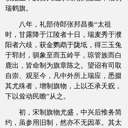
瑞鹤旗。
八年，礼部侍郎张邦昌奏“太祖
时，甘露降于江陵者十日，瑞麦秀于濮
阳者六歧，获金鹦鹉于陇坻，得三玉兔
于郓封，驯象至而五岭平，琼管族而白
鹿出，皆命制为旗章陈之。望诏有司取
自崇、观至今，凡中外所上瑞应，悉掇
其尤殊者，增制旗物，上以丕承天贶，
下以耸动民瞻”从之。
初，宋制旗物尤盛，中兴后惟务简
约，虽参用旧制，然亦不无因革。其太