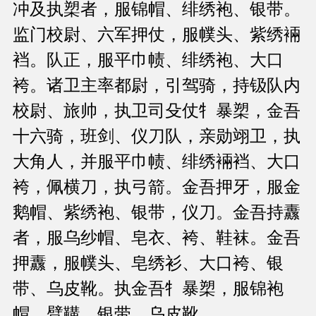
冲及执槊者，服锦帽、绯绣袍、银带。
监门校尉、六军押仗，服幞头、紫绣裲
裆。队正，服平巾帻、绯绣袍、大口
袴。诸卫主率都尉，引驾骑，持钑队内
校尉、旅帅，执卫司殳仗牜暴槊，金吾
十六骑，班剑、仪刀队，亲勋翊卫，执
大角人，并服平巾帻、绯绣裲裆、大口
袴，佩横刀，执弓箭。金吾押牙，服金
鹅帽、紫绣袍、银带，仪刀。金吾持纛
者，服乌纱帽、皂衣、袴、鞋袜。金吾
押纛，服幞头、皂绣衫、大口袴、银
带、乌皮靴。执金吾牜暴槊，服锦袍
帽、臂鞲、银带、乌皮靴。