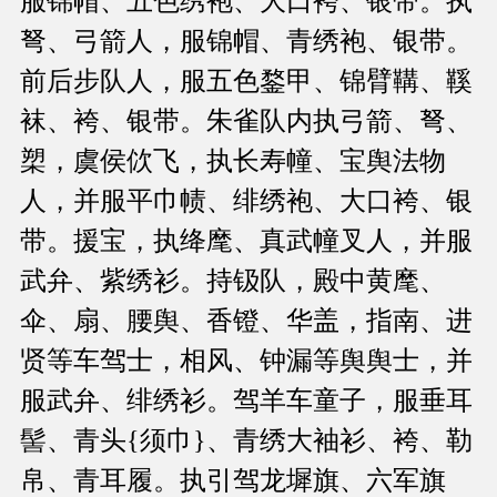
服锦帽、五色绣袍、大口袴、银带。执
弩、弓箭人，服锦帽、青绣袍、银带。
前后步队人，服五色鍪甲、锦臂鞲、鞵
袜、袴、银带。朱雀队内执弓箭、弩、
槊，虞侯佽飞，执长寿幢、宝舆法物
人，并服平巾帻、绯绣袍、大口袴、银
带。援宝，执绛麾、真武幢叉人，并服
武弁、紫绣衫。持钑队，殿中黄麾、
伞、扇、腰舆、香镫、华盖，指南、进
贤等车驾士，相风、钟漏等舆舆士，并
服武弁、绯绣衫。驾羊车童子，服垂耳
髻、青头{须巾}、青绣大袖衫、袴、勒
帛、青耳履。执引驾龙墀旗、六军旗