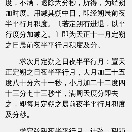
度，不满，退除为分秒，所得，为经朔
加时度。用减其朔中日，即经朔晨前夜
半平行月积度。〔若定朔有进退，以平
行度分加减之。〕即为天正十一月定朔
之日晨前夜半平行月积度及分。
求次月定朔之日夜半平行月：置天
正定朔之日夜半平行月，大月加三十五
度八十分六十一秒，小月加二十二度四
十三分七十三秒半，满周天度分即去
之，即每月定朔之晨前夜半平行月积度
及分秒。
求定弦望夜半平行月、计弦、望距