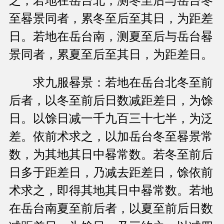
之，若地在岳台北，测冬至后与岳台冬
至晷景同者，累冬至后至其日，为距差
日。若地在岳台南，测夏至后与岳台晷
景同者，累夏至后至其日，为距差日。
求九服晷景：若地在岳台北冬至前
后者，以冬至前后日数减距差日，为馀
日。以馀日减一千九百三十七半，为泛
差。依前术求之，以加岳台冬至晷景常
数，为其地其日中晷常数。若冬至前后
日多于距差日，乃减去距差日，馀依前
术求之，即得其地其日中晷常数。若地
在岳台南夏至前后者，以夏至前后日数