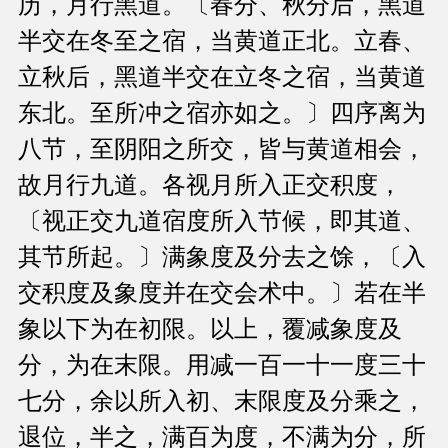
历，月行黑道。〔春分、秋分后，黑道
半交在冬至之宿，当黄道正北。立春、
立秋后，黑道半交在立冬之宿，当黄道
东北。至所冲之宿亦如之。〕四序离为
八节，至阴阳之所交，皆与黄道相会，
故月行九道。各视月所入正交积度，
〔视正交九道宿度所入节候，即其道、
其节所起。〕满象度及分去之馀，〔入
交积度及象度并在交会术中。〕若在半
象以下为在初限。以上，覆减象度及
分，为在末限。用减一百一十一度三十
七分，余以所入初、末限度及分乘之，
退位，半之，满百为度，不满为分，所