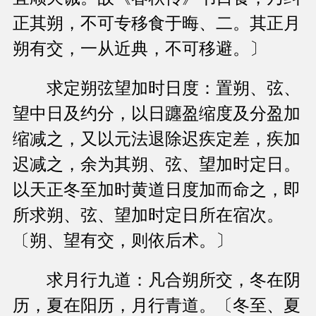
正其朔，不可专移食于晦、二。其正月
朔有交，一从近典，不可移避。〕
求定朔弦望加时日度：置朔、弦、
望中日及约分，以日躔盈缩度及分盈加
缩减之，又以元法退除迟疾定差，疾加
迟减之，余为其朔、弦、望加时定日。
以天正冬至加时黄道日度加而命之，即
所求朔、弦、望加时定日所在宿次。
〔朔、望有交，则依后术。〕
求月行九道：凡合朔所交，冬在阴
历，夏在阳历，月行青道。〔冬至、夏