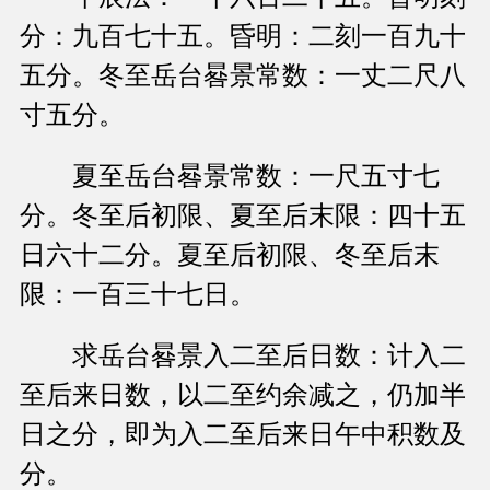
分：九百七十五。昏明：二刻一百九十
五分。冬至岳台晷景常数：一丈二尺八
寸五分。
夏至岳台晷景常数：一尺五寸七
分。冬至后初限、夏至后末限：四十五
日六十二分。夏至后初限、冬至后末
限：一百三十七日。
求岳台晷景入二至后日数：计入二
至后来日数，以二至约余减之，仍加半
日之分，即为入二至后来日午中积数及
分。