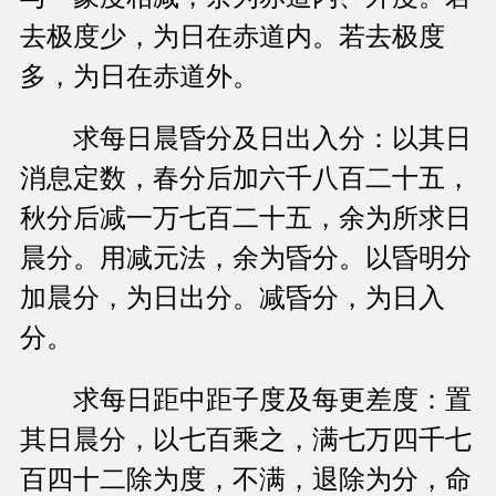
去极度少，为日在赤道内。若去极度
多，为日在赤道外。
求每日晨昏分及日出入分：以其日
消息定数，春分后加六千八百二十五，
秋分后减一万七百二十五，余为所求日
晨分。用减元法，余为昏分。以昏明分
加晨分，为日出分。减昏分，为日入
分。
求每日距中距子度及每更差度：置
其日晨分，以七百乘之，满七万四千七
百四十二除为度，不满，退除为分，命