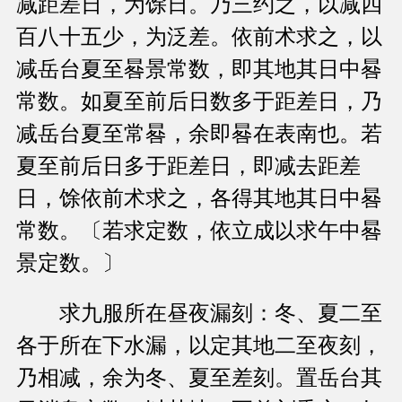
减距差日，为馀日。乃三约之，以减四
百八十五少，为泛差。依前术求之，以
减岳台夏至晷景常数，即其地其日中晷
常数。如夏至前后日数多于距差日，乃
减岳台夏至常晷，余即晷在表南也。若
夏至前后日多于距差日，即减去距差
日，馀依前术求之，各得其地其日中晷
常数。〔若求定数，依立成以求午中晷
景定数。〕
求九服所在昼夜漏刻：冬、夏二至
各于所在下水漏，以定其地二至夜刻，
乃相减，余为冬、夏至差刻。置岳台其