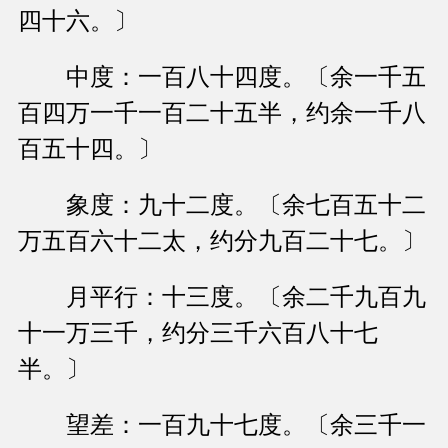
四十六。〕
中度：一百八十四度。〔余一千五
百四万一千一百二十五半，约余一千八
百五十四。〕
象度：九十二度。〔余七百五十二
万五百六十二太，约分九百二十七。〕
月平行：十三度。〔余二千九百九
十一万三千，约分三千六百八十七
半。〕
望差：一百九十七度。〔余三千一