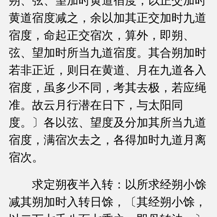
朔、弦、望加时黄道宿度，以正交加时
黄道宿度减之，余以加其正交加时九道
宿度，命起正交宿次，算外，即朔、
弦、望加时所当九道宿度。其合朔加时
若非正近，则日在黄道、月在九道各入
宿度，虽多少不同，考其去极，若应绳
准。故云月行潜在日下，与太阳同
度。〕各以弦、望度及分加其所当九道
宿度，满宿次去之，各得加时九道月离
宿次。
求定朔夜半入转：以所求经朔小馀
减其朔加时入转日馀，〔其经朔小馀，