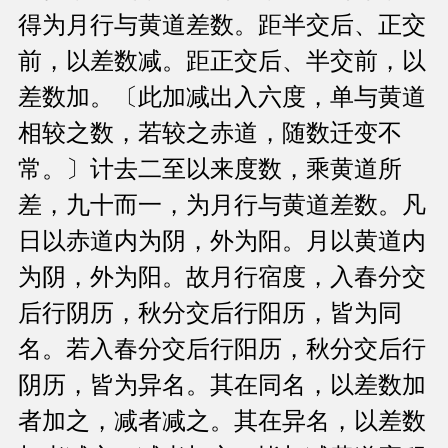
得为月行与黄道差数。距半交后、正交
前，以差数减。距正交后、半交前，以
差数加。〔此加减出入六度，单与黄道
相较之数，若较之赤道，随数迁变不
常。〕计去二至以来度数，乘黄道所
差，九十而一，为月行与黄道差数。凡
日以赤道内为阴，外为阳。月以黄道内
为阴，外为阳。故月行宿度，入春分交
后行阴历，秋分交后行阳历，皆为同
名。若入春分交后行阳历，秋分交后行
阴历，皆为异名。其在同名，以差数加
者加之，减者减之。其在异名，以差数